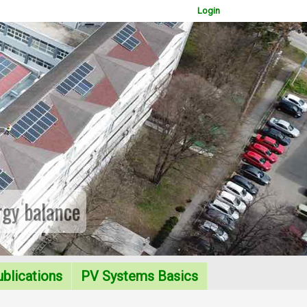
Login
rgy balance
WOWSlider.com
blications
PV Systems Basics