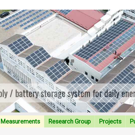
ply / battery storage system for daily ene
Measurements
Research Group
Projects
Pu