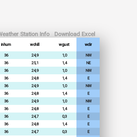
eather Station Info
Download Excel
inhum
wchill
wgust
wdir
36
24,9
1,0
NW
36
25,1
1,4
NE
36
24,9
1,0
NW
36
24,8
1,4
E
36
24,9
1,0
NW
36
24,8
1,4
E
36
24,9
1,0
NW
36
24,8
1,4
E
36
24,7
0,3
E
36
24,8
1,4
E
36
24,7
0,3
E