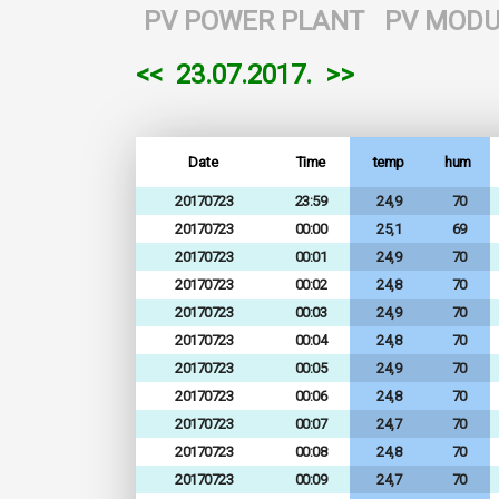
PV POWER PLANT
PV MODU
<<
23.07.2017.
>>
Date
Time
temp
hum
20170723
23:59
24,9
70
20170723
00:00
25,1
69
20170723
00:01
24,9
70
20170723
00:02
24,8
70
20170723
00:03
24,9
70
20170723
00:04
24,8
70
20170723
00:05
24,9
70
20170723
00:06
24,8
70
20170723
00:07
24,7
70
20170723
00:08
24,8
70
20170723
00:09
24,7
70