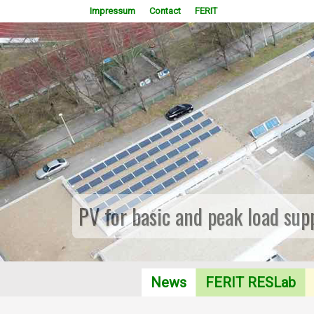
Impressum
Contact
FERIT
PV for basic and peak load sup
News
FERIT RESLab