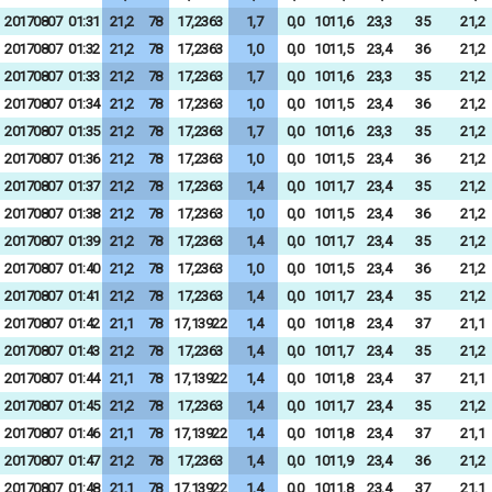
20170807
01:31
21,2
78
17,2363
1,7
0,0
1011,6
23,3
35
21,2
20170807
01:32
21,2
78
17,2363
1,0
0,0
1011,5
23,4
36
21,2
20170807
01:33
21,2
78
17,2363
1,7
0,0
1011,6
23,3
35
21,2
20170807
01:34
21,2
78
17,2363
1,0
0,0
1011,5
23,4
36
21,2
20170807
01:35
21,2
78
17,2363
1,7
0,0
1011,6
23,3
35
21,2
20170807
01:36
21,2
78
17,2363
1,0
0,0
1011,5
23,4
36
21,2
20170807
01:37
21,2
78
17,2363
1,4
0,0
1011,7
23,4
35
21,2
20170807
01:38
21,2
78
17,2363
1,0
0,0
1011,5
23,4
36
21,2
20170807
01:39
21,2
78
17,2363
1,4
0,0
1011,7
23,4
35
21,2
20170807
01:40
21,2
78
17,2363
1,0
0,0
1011,5
23,4
36
21,2
20170807
01:41
21,2
78
17,2363
1,4
0,0
1011,7
23,4
35
21,2
20170807
01:42
21,1
78
17,13922
1,4
0,0
1011,8
23,4
37
21,1
20170807
01:43
21,2
78
17,2363
1,4
0,0
1011,7
23,4
35
21,2
20170807
01:44
21,1
78
17,13922
1,4
0,0
1011,8
23,4
37
21,1
20170807
01:45
21,2
78
17,2363
1,4
0,0
1011,7
23,4
35
21,2
20170807
01:46
21,1
78
17,13922
1,4
0,0
1011,8
23,4
37
21,1
20170807
01:47
21,2
78
17,2363
1,4
0,0
1011,9
23,4
36
21,2
20170807
01:48
21,1
78
17,13922
1,4
0,0
1011,8
23,4
37
21,1