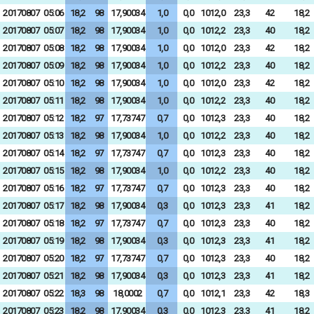
20170807
05:06
18,2
98
17,90034
1,0
0,0
1012,0
23,3
42
18,2
20170807
05:07
18,2
98
17,90034
1,0
0,0
1012,2
23,3
40
18,2
20170807
05:08
18,2
98
17,90034
1,0
0,0
1012,0
23,3
42
18,2
20170807
05:09
18,2
98
17,90034
1,0
0,0
1012,2
23,3
40
18,2
20170807
05:10
18,2
98
17,90034
1,0
0,0
1012,0
23,3
42
18,2
20170807
05:11
18,2
98
17,90034
1,0
0,0
1012,2
23,3
40
18,2
20170807
05:12
18,2
97
17,73747
0,7
0,0
1012,3
23,3
40
18,2
20170807
05:13
18,2
98
17,90034
1,0
0,0
1012,2
23,3
40
18,2
20170807
05:14
18,2
97
17,73747
0,7
0,0
1012,3
23,3
40
18,2
20170807
05:15
18,2
98
17,90034
1,0
0,0
1012,2
23,3
40
18,2
20170807
05:16
18,2
97
17,73747
0,7
0,0
1012,3
23,3
40
18,2
20170807
05:17
18,2
98
17,90034
0,3
0,0
1012,3
23,3
41
18,2
20170807
05:18
18,2
97
17,73747
0,7
0,0
1012,3
23,3
40
18,2
20170807
05:19
18,2
98
17,90034
0,3
0,0
1012,3
23,3
41
18,2
20170807
05:20
18,2
97
17,73747
0,7
0,0
1012,3
23,3
40
18,2
20170807
05:21
18,2
98
17,90034
0,3
0,0
1012,3
23,3
41
18,2
20170807
05:22
18,3
98
18,0002
0,7
0,0
1012,1
23,3
42
18,3
20170807
05:23
18,2
98
17,90034
0,3
0,0
1012,3
23,3
41
18,2