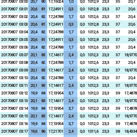
20170807
03:00
20,7
80
17,15024
1,0
0,0
1012,9
23,3
35
20,7
20170807
03:01
20,6
81
17,24911
0,3
0,0
1012,8
23,3
37
20,6
20170807
03:02
20,4
82
17,24788
1,7
0,0
1012,6
23,3
37
20,4
20170807
03:03
20,6
81
17,24911
0,3
0,0
1012,8
23,3
37
20,6
20170807
03:04
20,4
82
17,24788
1,7
0,0
1012,6
23,3
37
20,4
20170807
03:05
20,6
81
17,24911
0,3
0,0
1012,8
23,3
37
20,6
20170807
03:06
20,4
82
17,24788
1,7
0,0
1012,6
23,3
37
20,4
20170807
03:07
20,1
83
17,14617
2,4
0,0
1012,3
23,3
37
18,9770
20170807
03:08
20,4
82
17,24788
1,7
0,0
1012,6
23,3
37
20,4
20170807
03:09
20,1
83
17,14617
2,4
0,0
1012,3
23,3
37
18,9770
20170807
03:10
20,4
82
17,24788
1,7
0,0
1012,6
23,3
37
20,4
20170807
03:11
20,1
83
17,14617
2,4
0,0
1012,3
23,3
37
18,9770
20170807
03:12
19,9
84
17,13954
3,7
0,0
1012,0
23,3
39
17,4878
20170807
03:13
20,1
83
17,14617
2,4
0,0
1012,3
23,3
37
18,9770
20170807
03:14
19,9
84
17,13954
3,7
0,0
1012,0
23,3
39
17,4878
20170807
03:15
20,1
83
17,14617
2,4
0,0
1012,3
23,3
37
18,9770
20170807
03:16
19,9
84
17,13954
3,7
0,0
1012,0
23,3
39
17,4878
20170807
03:17
19,6
86
17,21701
2,4
0,0
1011,6
23,3
38
18,4334