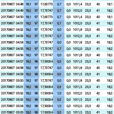
20170807
04:48
18,1
97
17,63773
0,7
0,0
1011,4
23,3
40
18,1
20170807
04:49
18,2
97
17,73747
0,7
0,0
1012,0
23,3
41
18,2
20170807
04:50
18,1
97
17,63773
0,7
0,0
1011,4
23,3
40
18,1
20170807
04:51
18,2
97
17,73747
0,7
0,0
1012,0
23,3
41
18,2
20170807
04:52
18,2
97
17,73747
0,0
0,0
1011,8
23,3
40
18,2
20170807
04:53
18,2
97
17,73747
0,7
0,0
1012,0
23,3
41
18,2
20170807
04:54
18,2
97
17,73747
0,0
0,0
1011,8
23,3
40
18,2
20170807
04:55
18,2
97
17,73747
0,7
0,0
1012,0
23,3
41
18,2
20170807
04:56
18,2
97
17,73747
0,0
0,0
1011,8
23,3
40
18,2
20170807
04:57
18,2
98
17,90034
0,3
0,0
1011,5
23,3
41
18,2
20170807
04:58
18,2
97
17,73747
0,0
0,0
1011,8
23,3
40
18,2
20170807
04:59
18,2
98
17,90034
0,3
0,0
1011,5
23,3
41
18,2
20170807
05:00
18,2
97
17,73747
0,0
0,0
1011,8
23,3
40
18,2
20170807
05:01
18,2
98
17,90034
0,3
0,0
1011,5
23,3
41
18,2
20170807
05:02
18,2
98
17,90034
1,0
0,0
1012,0
23,3
42
18,2
20170807
05:03
18,2
98
17,90034
0,3
0,0
1011,5
23,3
41
18,2
20170807
05:04
18,2
98
17,90034
1,0
0,0
1012,0
23,3
42
18,2
20170807
05:05
18,2
98
17,90034
0,3
0,0
1011,5
23,3
41
18,2