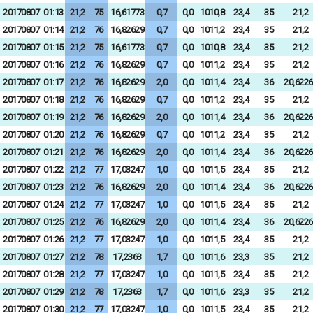
20170807
01:13
21,2
75
16,61773
0,7
0,0
1010,8
23,4
35
21,2
20170807
01:14
21,2
76
16,82629
0,7
0,0
1011,2
23,4
35
21,2
20170807
01:15
21,2
75
16,61773
0,7
0,0
1010,8
23,4
35
21,2
20170807
01:16
21,2
76
16,82629
0,7
0,0
1011,2
23,4
35
21,2
20170807
01:17
21,2
76
16,82629
2,0
0,0
1011,4
23,4
36
20,6226
20170807
01:18
21,2
76
16,82629
0,7
0,0
1011,2
23,4
35
21,2
20170807
01:19
21,2
76
16,82629
2,0
0,0
1011,4
23,4
36
20,6226
20170807
01:20
21,2
76
16,82629
0,7
0,0
1011,2
23,4
35
21,2
20170807
01:21
21,2
76
16,82629
2,0
0,0
1011,4
23,4
36
20,6226
20170807
01:22
21,2
77
17,03247
1,0
0,0
1011,5
23,4
35
21,2
20170807
01:23
21,2
76
16,82629
2,0
0,0
1011,4
23,4
36
20,6226
20170807
01:24
21,2
77
17,03247
1,0
0,0
1011,5
23,4
35
21,2
20170807
01:25
21,2
76
16,82629
2,0
0,0
1011,4
23,4
36
20,6226
20170807
01:26
21,2
77
17,03247
1,0
0,0
1011,5
23,4
35
21,2
20170807
01:27
21,2
78
17,2363
1,7
0,0
1011,6
23,3
35
21,2
20170807
01:28
21,2
77
17,03247
1,0
0,0
1011,5
23,4
35
21,2
20170807
01:29
21,2
78
17,2363
1,7
0,0
1011,6
23,3
35
21,2
20170807
01:30
21,2
77
17,03247
1,0
0,0
1011,5
23,4
35
21,2