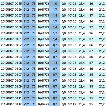
20170807
00:55
21,2
75
16,61773
1,0
0,0
1010,6
23,4
36
21,2
20170807
00:56
21,2
75
16,61773
1,7
0,0
1010,6
23,4
36
21,2
20170807
00:57
21,2
75
16,61773
1,4
0,0
1010,8
23,4
37
21,2
20170807
00:58
21,2
75
16,61773
1,7
0,0
1010,6
23,4
36
21,2
20170807
00:59
21,2
75
16,61773
1,4
0,0
1010,8
23,4
37
21,2
20170807
01:00
21,2
75
16,61773
1,7
0,0
1010,6
23,4
36
21,2
20170807
01:01
21,2
75
16,61773
1,4
0,0
1010,8
23,4
37
21,2
20170807
01:02
21,2
75
16,61773
0,7
0,0
1010,6
23,4
36
21,2
20170807
01:03
21,2
75
16,61773
1,4
0,0
1010,8
23,4
37
21,2
20170807
01:04
21,2
75
16,61773
0,7
0,0
1010,6
23,4
36
21,2
20170807
01:05
21,2
75
16,61773
1,4
0,0
1010,8
23,4
37
21,2
20170807
01:06
21,2
75
16,61773
0,7
0,0
1010,6
23,4
36
21,2
20170807
01:07
21,2
75
16,61773
0,7
0,0
1010,8
23,4
35
21,2
20170807
01:08
21,2
75
16,61773
0,7
0,0
1010,6
23,4
36
21,2
20170807
01:09
21,2
75
16,61773
0,7
0,0
1010,8
23,4
35
21,2
20170807
01:10
21,2
75
16,61773
0,7
0,0
1010,6
23,4
36
21,2
20170807
01:11
21,2
75
16,61773
0,7
0,0
1010,8
23,4
35
21,2
20170807
01:12
21,2
76
16,82629
0,7
0,0
1011,2
23,4
35
21,2