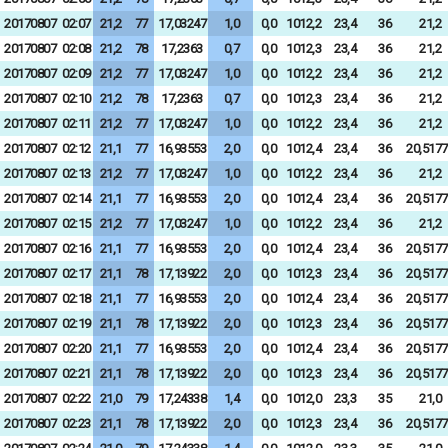
20170807
02:07
21,2
77
17,03247
1,0
0,0
1012,2
23,4
36
21,2
20170807
02:08
21,2
78
17,2363
0,7
0,0
1012,3
23,4
36
21,2
20170807
02:09
21,2
77
17,03247
1,0
0,0
1012,2
23,4
36
21,2
20170807
02:10
21,2
78
17,2363
0,7
0,0
1012,3
23,4
36
21,2
20170807
02:11
21,2
77
17,03247
1,0
0,0
1012,2
23,4
36
21,2
20170807
02:12
21,1
77
16,93553
2,0
0,0
1012,4
23,4
36
20,5177
20170807
02:13
21,2
77
17,03247
1,0
0,0
1012,2
23,4
36
21,2
20170807
02:14
21,1
77
16,93553
2,0
0,0
1012,4
23,4
36
20,5177
20170807
02:15
21,2
77
17,03247
1,0
0,0
1012,2
23,4
36
21,2
20170807
02:16
21,1
77
16,93553
2,0
0,0
1012,4
23,4
36
20,5177
20170807
02:17
21,1
78
17,13922
2,0
0,0
1012,3
23,4
36
20,5177
20170807
02:18
21,1
77
16,93553
2,0
0,0
1012,4
23,4
36
20,5177
20170807
02:19
21,1
78
17,13922
2,0
0,0
1012,3
23,4
36
20,5177
20170807
02:20
21,1
77
16,93553
2,0
0,0
1012,4
23,4
36
20,5177
20170807
02:21
21,1
78
17,13922
2,0
0,0
1012,3
23,4
36
20,5177
20170807
02:22
21,0
79
17,24338
1,4
0,0
1012,0
23,3
35
21,0
20170807
02:23
21,1
78
17,13922
2,0
0,0
1012,3
23,4
36
20,5177