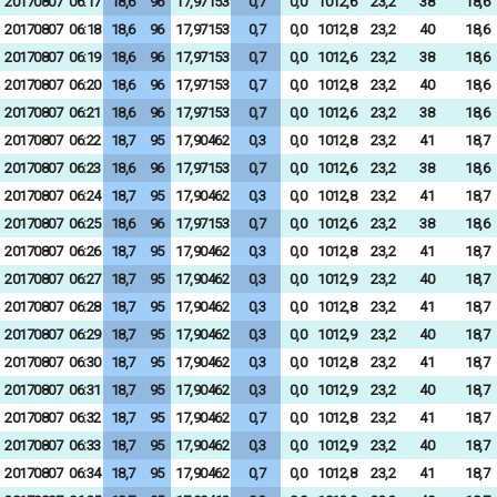
20170807
06:17
18,6
96
17,97153
0,7
0,0
1012,6
23,2
38
18,6
20170807
06:18
18,6
96
17,97153
0,7
0,0
1012,8
23,2
40
18,6
20170807
06:19
18,6
96
17,97153
0,7
0,0
1012,6
23,2
38
18,6
20170807
06:20
18,6
96
17,97153
0,7
0,0
1012,8
23,2
40
18,6
20170807
06:21
18,6
96
17,97153
0,7
0,0
1012,6
23,2
38
18,6
20170807
06:22
18,7
95
17,90462
0,3
0,0
1012,8
23,2
41
18,7
20170807
06:23
18,6
96
17,97153
0,7
0,0
1012,6
23,2
38
18,6
20170807
06:24
18,7
95
17,90462
0,3
0,0
1012,8
23,2
41
18,7
20170807
06:25
18,6
96
17,97153
0,7
0,0
1012,6
23,2
38
18,6
20170807
06:26
18,7
95
17,90462
0,3
0,0
1012,8
23,2
41
18,7
20170807
06:27
18,7
95
17,90462
0,3
0,0
1012,9
23,2
40
18,7
20170807
06:28
18,7
95
17,90462
0,3
0,0
1012,8
23,2
41
18,7
20170807
06:29
18,7
95
17,90462
0,3
0,0
1012,9
23,2
40
18,7
20170807
06:30
18,7
95
17,90462
0,3
0,0
1012,8
23,2
41
18,7
20170807
06:31
18,7
95
17,90462
0,3
0,0
1012,9
23,2
40
18,7
20170807
06:32
18,7
95
17,90462
0,7
0,0
1012,8
23,2
41
18,7
20170807
06:33
18,7
95
17,90462
0,3
0,0
1012,9
23,2
40
18,7
20170807
06:34
18,7
95
17,90462
0,7
0,0
1012,8
23,2
41
18,7