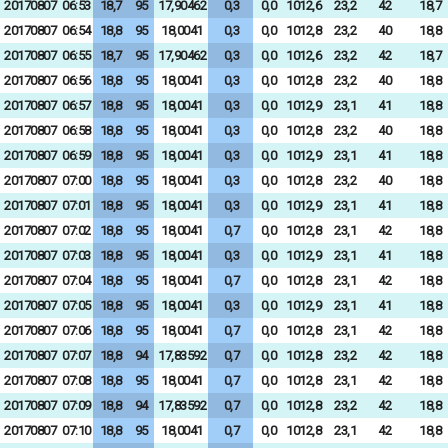
20170807
06:53
18,7
95
17,90462
0,3
0,0
1012,6
23,2
42
18,7
20170807
06:54
18,8
95
18,0041
0,3
0,0
1012,8
23,2
40
18,8
20170807
06:55
18,7
95
17,90462
0,3
0,0
1012,6
23,2
42
18,7
20170807
06:56
18,8
95
18,0041
0,3
0,0
1012,8
23,2
40
18,8
20170807
06:57
18,8
95
18,0041
0,3
0,0
1012,9
23,1
41
18,8
20170807
06:58
18,8
95
18,0041
0,3
0,0
1012,8
23,2
40
18,8
20170807
06:59
18,8
95
18,0041
0,3
0,0
1012,9
23,1
41
18,8
20170807
07:00
18,8
95
18,0041
0,3
0,0
1012,8
23,2
40
18,8
20170807
07:01
18,8
95
18,0041
0,3
0,0
1012,9
23,1
41
18,8
20170807
07:02
18,8
95
18,0041
0,7
0,0
1012,8
23,1
42
18,8
20170807
07:03
18,8
95
18,0041
0,3
0,0
1012,9
23,1
41
18,8
20170807
07:04
18,8
95
18,0041
0,7
0,0
1012,8
23,1
42
18,8
20170807
07:05
18,8
95
18,0041
0,3
0,0
1012,9
23,1
41
18,8
20170807
07:06
18,8
95
18,0041
0,7
0,0
1012,8
23,1
42
18,8
20170807
07:07
18,8
94
17,83592
0,7
0,0
1012,8
23,2
42
18,8
20170807
07:08
18,8
95
18,0041
0,7
0,0
1012,8
23,1
42
18,8
20170807
07:09
18,8
94
17,83592
0,7
0,0
1012,8
23,2
42
18,8
20170807
07:10
18,8
95
18,0041
0,7
0,0
1012,8
23,1
42
18,8