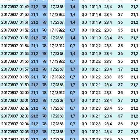
20170807
01:49
21,2
78
17,2363
1,4
0,0
1011,9
23,4
36
21,2
20170807
01:50
21,1
78
17,13922
1,4
0,0
1011,8
23,4
37
21,1
20170807
01:51
21,2
78
17,2363
1,4
0,0
1011,9
23,4
36
21,2
20170807
01:52
21,1
78
17,13922
0,7
0,0
1012,2
23,3
35
21,1
20170807
01:53
21,2
78
17,2363
1,4
0,0
1011,9
23,4
36
21,2
20170807
01:54
21,1
78
17,13922
0,7
0,0
1012,2
23,3
35
21,1
20170807
01:55
21,2
78
17,2363
1,4
0,0
1011,9
23,4
36
21,2
20170807
01:56
21,1
78
17,13922
0,7
0,0
1012,2
23,3
35
21,1
20170807
01:57
21,2
78
17,2363
1,7
0,0
1012,1
23,4
37
21,2
20170807
01:58
21,1
78
17,13922
0,7
0,0
1012,2
23,3
35
21,1
20170807
01:59
21,2
78
17,2363
1,7
0,0
1012,1
23,4
37
21,2
20170807
02:00
21,1
78
17,13922
0,7
0,0
1012,2
23,3
35
21,1
20170807
02:01
21,2
78
17,2363
1,7
0,0
1012,1
23,4
37
21,2
20170807
02:02
21,2
78
17,2363
0,7
0,0
1012,3
23,4
36
21,2
20170807
02:03
21,2
78
17,2363
1,7
0,0
1012,1
23,4
37
21,2
20170807
02:04
21,2
78
17,2363
0,7
0,0
1012,3
23,4
36
21,2
20170807
02:05
21,2
78
17,2363
1,7
0,0
1012,1
23,4
37
21,2
20170807
02:06
21,2
78
17,2363
0,7
0,0
1012,3
23,4
36
21,2