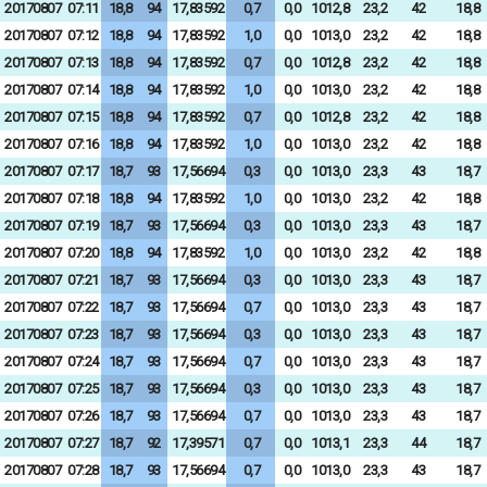
20170807
07:11
18,8
94
17,83592
0,7
0,0
1012,8
23,2
42
18,8
20170807
07:12
18,8
94
17,83592
1,0
0,0
1013,0
23,2
42
18,8
20170807
07:13
18,8
94
17,83592
0,7
0,0
1012,8
23,2
42
18,8
20170807
07:14
18,8
94
17,83592
1,0
0,0
1013,0
23,2
42
18,8
20170807
07:15
18,8
94
17,83592
0,7
0,0
1012,8
23,2
42
18,8
20170807
07:16
18,8
94
17,83592
1,0
0,0
1013,0
23,2
42
18,8
20170807
07:17
18,7
93
17,56694
0,3
0,0
1013,0
23,3
43
18,7
20170807
07:18
18,8
94
17,83592
1,0
0,0
1013,0
23,2
42
18,8
20170807
07:19
18,7
93
17,56694
0,3
0,0
1013,0
23,3
43
18,7
20170807
07:20
18,8
94
17,83592
1,0
0,0
1013,0
23,2
42
18,8
20170807
07:21
18,7
93
17,56694
0,3
0,0
1013,0
23,3
43
18,7
20170807
07:22
18,7
93
17,56694
0,7
0,0
1013,0
23,3
43
18,7
20170807
07:23
18,7
93
17,56694
0,3
0,0
1013,0
23,3
43
18,7
20170807
07:24
18,7
93
17,56694
0,7
0,0
1013,0
23,3
43
18,7
20170807
07:25
18,7
93
17,56694
0,3
0,0
1013,0
23,3
43
18,7
20170807
07:26
18,7
93
17,56694
0,7
0,0
1013,0
23,3
43
18,7
20170807
07:27
18,7
92
17,39571
0,7
0,0
1013,1
23,3
44
18,7
20170807
07:28
18,7
93
17,56694
0,7
0,0
1013,0
23,3
43
18,7