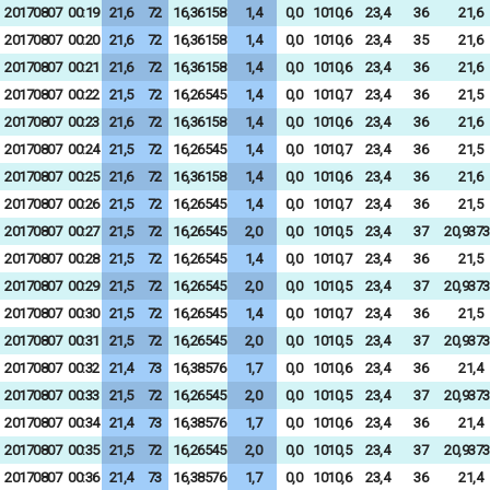
20170807
00:19
21,6
72
16,36158
1,4
0,0
1010,6
23,4
36
21,6
20170807
00:20
21,6
72
16,36158
1,4
0,0
1010,6
23,4
35
21,6
20170807
00:21
21,6
72
16,36158
1,4
0,0
1010,6
23,4
36
21,6
20170807
00:22
21,5
72
16,26545
1,4
0,0
1010,7
23,4
36
21,5
20170807
00:23
21,6
72
16,36158
1,4
0,0
1010,6
23,4
36
21,6
20170807
00:24
21,5
72
16,26545
1,4
0,0
1010,7
23,4
36
21,5
20170807
00:25
21,6
72
16,36158
1,4
0,0
1010,6
23,4
36
21,6
20170807
00:26
21,5
72
16,26545
1,4
0,0
1010,7
23,4
36
21,5
20170807
00:27
21,5
72
16,26545
2,0
0,0
1010,5
23,4
37
20,9373
20170807
00:28
21,5
72
16,26545
1,4
0,0
1010,7
23,4
36
21,5
20170807
00:29
21,5
72
16,26545
2,0
0,0
1010,5
23,4
37
20,9373
20170807
00:30
21,5
72
16,26545
1,4
0,0
1010,7
23,4
36
21,5
20170807
00:31
21,5
72
16,26545
2,0
0,0
1010,5
23,4
37
20,9373
20170807
00:32
21,4
73
16,38576
1,7
0,0
1010,6
23,4
36
21,4
20170807
00:33
21,5
72
16,26545
2,0
0,0
1010,5
23,4
37
20,9373
20170807
00:34
21,4
73
16,38576
1,7
0,0
1010,6
23,4
36
21,4
20170807
00:35
21,5
72
16,26545
2,0
0,0
1010,5
23,4
37
20,9373
20170807
00:36
21,4
73
16,38576
1,7
0,0
1010,6
23,4
36
21,4