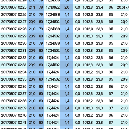
20170807
02:24
21,0
79
17,24338
1,4
0,0
1012,0
23,3
35
21,0
20170807
02:25
21,1
78
17,13922
2,0
0,0
1012,3
23,4
36
20,5177
20170807
02:26
21,0
79
17,24338
1,4
0,0
1012,0
23,3
35
21,0
20170807
02:27
20,9
80
17,34502
1,0
0,0
1012,3
23,3
35
20,9
20170807
02:28
21,0
79
17,24338
1,4
0,0
1012,0
23,3
35
21,0
20170807
02:29
20,9
80
17,34502
1,0
0,0
1012,3
23,3
35
20,9
20170807
02:30
21,0
79
17,24338
1,4
0,0
1012,0
23,3
35
21,0
20170807
02:31
20,9
80
17,34502
1,0
0,0
1012,3
23,3
35
20,9
20170807
02:32
21,0
80
17,4424
1,4
0,0
1012,2
23,3
36
21,0
20170807
02:33
20,9
80
17,34502
1,0
0,0
1012,3
23,3
35
20,9
20170807
02:34
21,0
80
17,4424
1,4
0,0
1012,2
23,3
36
21,0
20170807
02:35
20,9
80
17,34502
1,0
0,0
1012,3
23,3
35
20,9
20170807
02:36
21,0
80
17,4424
1,4
0,0
1012,2
23,3
36
21,0
20170807
02:37
21,0
80
17,4424
1,4
0,0
1012,3
23,3
37
21,0
20170807
02:38
21,0
80
17,4424
1,4
0,0
1012,2
23,3
36
21,0
20170807
02:39
21,0
80
17,4424
1,4
0,0
1012,3
23,3
37
21,0
20170807
02:40
21,0
80
17,4424
1,4
0,0
1012,2
23,3
36
21,0
20170807
02:41
21,0
80
17,4424
1,4
0,0
1012,3
23,3
37
21,0