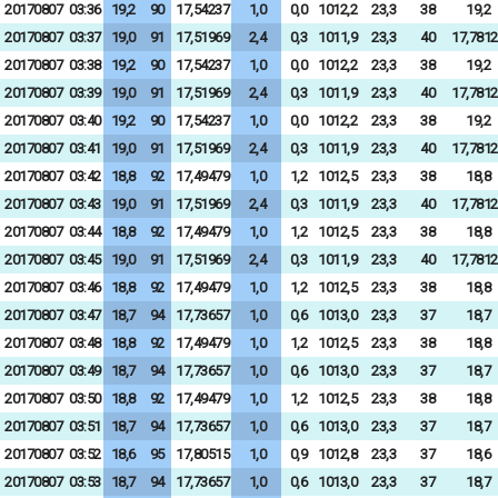
20170807
03:36
19,2
90
17,54237
1,0
0,0
1012,2
23,3
38
19,2
20170807
03:37
19,0
91
17,51969
2,4
0,3
1011,9
23,3
40
17,7812
20170807
03:38
19,2
90
17,54237
1,0
0,0
1012,2
23,3
38
19,2
20170807
03:39
19,0
91
17,51969
2,4
0,3
1011,9
23,3
40
17,7812
20170807
03:40
19,2
90
17,54237
1,0
0,0
1012,2
23,3
38
19,2
20170807
03:41
19,0
91
17,51969
2,4
0,3
1011,9
23,3
40
17,7812
20170807
03:42
18,8
92
17,49479
1,0
1,2
1012,5
23,3
38
18,8
20170807
03:43
19,0
91
17,51969
2,4
0,3
1011,9
23,3
40
17,7812
20170807
03:44
18,8
92
17,49479
1,0
1,2
1012,5
23,3
38
18,8
20170807
03:45
19,0
91
17,51969
2,4
0,3
1011,9
23,3
40
17,7812
20170807
03:46
18,8
92
17,49479
1,0
1,2
1012,5
23,3
38
18,8
20170807
03:47
18,7
94
17,73657
1,0
0,6
1013,0
23,3
37
18,7
20170807
03:48
18,8
92
17,49479
1,0
1,2
1012,5
23,3
38
18,8
20170807
03:49
18,7
94
17,73657
1,0
0,6
1013,0
23,3
37
18,7
20170807
03:50
18,8
92
17,49479
1,0
1,2
1012,5
23,3
38
18,8
20170807
03:51
18,7
94
17,73657
1,0
0,6
1013,0
23,3
37
18,7
20170807
03:52
18,6
95
17,80515
1,0
0,9
1012,8
23,3
37
18,6
20170807
03:53
18,7
94
17,73657
1,0
0,6
1013,0
23,3
37
18,7