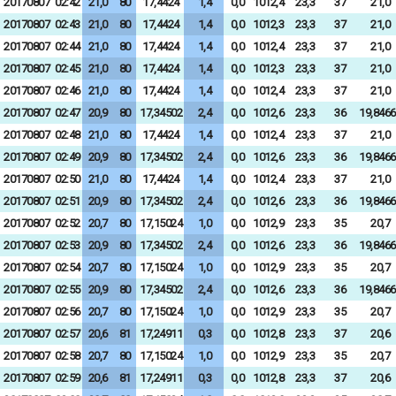
20170807
02:42
21,0
80
17,4424
1,4
0,0
1012,4
23,3
37
21,0
20170807
02:43
21,0
80
17,4424
1,4
0,0
1012,3
23,3
37
21,0
20170807
02:44
21,0
80
17,4424
1,4
0,0
1012,4
23,3
37
21,0
20170807
02:45
21,0
80
17,4424
1,4
0,0
1012,3
23,3
37
21,0
20170807
02:46
21,0
80
17,4424
1,4
0,0
1012,4
23,3
37
21,0
20170807
02:47
20,9
80
17,34502
2,4
0,0
1012,6
23,3
36
19,8466
20170807
02:48
21,0
80
17,4424
1,4
0,0
1012,4
23,3
37
21,0
20170807
02:49
20,9
80
17,34502
2,4
0,0
1012,6
23,3
36
19,8466
20170807
02:50
21,0
80
17,4424
1,4
0,0
1012,4
23,3
37
21,0
20170807
02:51
20,9
80
17,34502
2,4
0,0
1012,6
23,3
36
19,8466
20170807
02:52
20,7
80
17,15024
1,0
0,0
1012,9
23,3
35
20,7
20170807
02:53
20,9
80
17,34502
2,4
0,0
1012,6
23,3
36
19,8466
20170807
02:54
20,7
80
17,15024
1,0
0,0
1012,9
23,3
35
20,7
20170807
02:55
20,9
80
17,34502
2,4
0,0
1012,6
23,3
36
19,8466
20170807
02:56
20,7
80
17,15024
1,0
0,0
1012,9
23,3
35
20,7
20170807
02:57
20,6
81
17,24911
0,3
0,0
1012,8
23,3
37
20,6
20170807
02:58
20,7
80
17,15024
1,0
0,0
1012,9
23,3
35
20,7
20170807
02:59
20,6
81
17,24911
0,3
0,0
1012,8
23,3
37
20,6