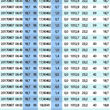
20170807
06:35
18,7
95
17,90462
0,3
0,0
1012,9
23,2
40
18,7
20170807
06:36
18,7
95
17,90462
0,7
0,0
1012,8
23,2
41
18,7
20170807
06:37
18,7
95
17,90462
1,0
0,0
1012,7
23,2
39
18,7
20170807
06:38
18,7
95
17,90462
0,7
0,0
1012,8
23,2
41
18,7
20170807
06:39
18,7
95
17,90462
1,0
0,0
1012,7
23,2
39
18,7
20170807
06:40
18,7
95
17,90462
0,7
0,0
1012,8
23,2
41
18,7
20170807
06:41
18,7
95
17,90462
1,0
0,0
1012,7
23,2
39
18,7
20170807
06:42
18,7
95
17,90462
1,4
0,0
1012,9
23,2
40
18,7
20170807
06:43
18,7
95
17,90462
1,0
0,0
1012,7
23,2
39
18,7
20170807
06:44
18,7
95
17,90462
1,4
0,0
1012,9
23,2
40
18,7
20170807
06:45
18,7
95
17,90462
1,0
0,0
1012,7
23,2
39
18,7
20170807
06:46
18,7
95
17,90462
1,4
0,0
1012,9
23,2
40
18,7
20170807
06:47
18,7
95
17,90462
0,3
0,0
1012,6
23,2
42
18,7
20170807
06:48
18,7
95
17,90462
1,4
0,0
1012,9
23,2
40
18,7
20170807
06:49
18,7
95
17,90462
0,3
0,0
1012,6
23,2
42
18,7
20170807
06:50
18,7
95
17,90462
1,4
0,0
1012,9
23,2
40
18,7
20170807
06:51
18,7
95
17,90462
0,3
0,0
1012,6
23,2
42
18,7
20170807
06:52
18,8
95
18,0041
0,3
0,0
1012,8
23,2
40
18,8