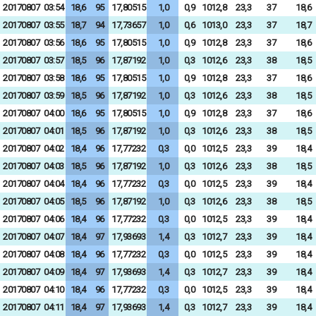
20170807
03:54
18,6
95
17,80515
1,0
0,9
1012,8
23,3
37
18,6
20170807
03:55
18,7
94
17,73657
1,0
0,6
1013,0
23,3
37
18,7
20170807
03:56
18,6
95
17,80515
1,0
0,9
1012,8
23,3
37
18,6
20170807
03:57
18,5
96
17,87192
1,0
0,3
1012,6
23,3
38
18,5
20170807
03:58
18,6
95
17,80515
1,0
0,9
1012,8
23,3
37
18,6
20170807
03:59
18,5
96
17,87192
1,0
0,3
1012,6
23,3
38
18,5
20170807
04:00
18,6
95
17,80515
1,0
0,9
1012,8
23,3
37
18,6
20170807
04:01
18,5
96
17,87192
1,0
0,3
1012,6
23,3
38
18,5
20170807
04:02
18,4
96
17,77232
0,3
0,0
1012,5
23,3
39
18,4
20170807
04:03
18,5
96
17,87192
1,0
0,3
1012,6
23,3
38
18,5
20170807
04:04
18,4
96
17,77232
0,3
0,0
1012,5
23,3
39
18,4
20170807
04:05
18,5
96
17,87192
1,0
0,3
1012,6
23,3
38
18,5
20170807
04:06
18,4
96
17,77232
0,3
0,0
1012,5
23,3
39
18,4
20170807
04:07
18,4
97
17,93693
1,4
0,3
1012,7
23,3
39
18,4
20170807
04:08
18,4
96
17,77232
0,3
0,0
1012,5
23,3
39
18,4
20170807
04:09
18,4
97
17,93693
1,4
0,3
1012,7
23,3
39
18,4
20170807
04:10
18,4
96
17,77232
0,3
0,0
1012,5
23,3
39
18,4
20170807
04:11
18,4
97
17,93693
1,4
0,3
1012,7
23,3
39
18,4