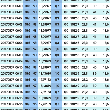
20170807
06:00
18,6
98
18,29977
0,7
0,0
1012,8
23,3
39
18,6
20170807
06:01
18,6
98
18,29977
0,3
0,0
1012,7
23,3
41
18,6
20170807
06:02
18,6
98
18,29977
0,3
0,0
1012,6
23,3
40
18,6
20170807
06:03
18,6
98
18,29977
0,3
0,0
1012,7
23,3
41
18,6
20170807
06:04
18,6
98
18,29977
0,3
0,0
1012,6
23,3
40
18,6
20170807
06:05
18,6
98
18,29977
0,3
0,0
1012,7
23,3
41
18,6
20170807
06:06
18,6
98
18,29977
0,3
0,0
1012,6
23,3
40
18,6
20170807
06:07
18,6
97
18,13639
1,0
0,0
1012,9
23,3
39
18,6
20170807
06:08
18,6
98
18,29977
0,3
0,0
1012,6
23,3
40
18,6
20170807
06:09
18,6
97
18,13639
1,0
0,0
1012,9
23,3
39
18,6
20170807
06:10
18,6
98
18,29977
0,3
0,0
1012,6
23,3
40
18,6
20170807
06:11
18,6
97
18,13639
1,0
0,0
1012,9
23,3
39
18,6
20170807
06:12
18,6
96
17,97153
0,7
0,0
1012,8
23,2
40
18,6
20170807
06:13
18,6
97
18,13639
1,0
0,0
1012,9
23,3
39
18,6
20170807
06:14
18,6
96
17,97153
0,7
0,0
1012,8
23,2
40
18,6
20170807
06:15
18,6
97
18,13639
1,0
0,0
1012,9
23,3
39
18,6
20170807
06:16
18,6
96
17,97153
0,7
0,0
1012,8
23,2
40
18,6