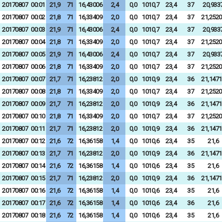
20170807
00:01
21,9
71
16,43006
2,4
0,0
1010,7
23,4
37
20,933
20170807
00:02
21,8
71
16,33409
2,0
0,0
1010,7
23,4
37
21,2520
20170807
00:03
21,9
71
16,43006
2,4
0,0
1010,7
23,4
37
20,933
20170807
00:04
21,8
71
16,33409
2,0
0,0
1010,7
23,4
37
21,2520
20170807
00:05
21,9
71
16,43006
2,4
0,0
1010,7
23,4
37
20,933
20170807
00:06
21,8
71
16,33409
2,0
0,0
1010,7
23,4
37
21,2520
20170807
00:07
21,7
71
16,23812
2,0
0,0
1010,9
23,4
36
21,1471
20170807
00:08
21,8
71
16,33409
2,0
0,0
1010,7
23,4
37
21,2520
20170807
00:09
21,7
71
16,23812
2,0
0,0
1010,9
23,4
36
21,1471
20170807
00:10
21,8
71
16,33409
2,0
0,0
1010,7
23,4
37
21,2520
20170807
00:11
21,7
71
16,23812
2,0
0,0
1010,9
23,4
36
21,1471
20170807
00:12
21,6
72
16,36158
1,4
0,0
1010,6
23,4
35
21,6
20170807
00:13
21,7
71
16,23812
2,0
0,0
1010,9
23,4
36
21,1471
20170807
00:14
21,6
72
16,36158
1,4
0,0
1010,6
23,4
35
21,6
20170807
00:15
21,7
71
16,23812
2,0
0,0
1010,9
23,4
36
21,1471
20170807
00:16
21,6
72
16,36158
1,4
0,0
1010,6
23,4
35
21,6
20170807
00:17
21,6
72
16,36158
1,4
0,0
1010,6
23,4
36
21,6
20170807
00:18
21,6
72
16,36158
1,4
0,0
1010,6
23,4
35
21,6