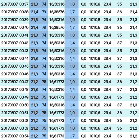
20170807
00:37
21,3
74
16,50316
1,0
0,0
1010,8
23,4
35
21,3
20170807
00:38
21,4
73
16,38576
1,7
0,0
1010,6
23,4
36
21,4
20170807
00:39
21,3
74
16,50316
1,0
0,0
1010,8
23,4
35
21,3
20170807
00:40
21,4
73
16,38576
1,7
0,0
1010,6
23,4
36
21,4
20170807
00:41
21,3
74
16,50316
1,0
0,0
1010,8
23,4
35
21,3
20170807
00:42
21,3
74
16,50316
1,4
0,0
1010,8
23,4
37
21,3
20170807
00:43
21,3
74
16,50316
1,0
0,0
1010,8
23,4
35
21,3
20170807
00:44
21,3
74
16,50316
1,4
0,0
1010,8
23,4
37
21,3
20170807
00:45
21,3
74
16,50316
1,0
0,0
1010,8
23,4
35
21,3
20170807
00:46
21,3
74
16,50316
1,4
0,0
1010,8
23,4
37
21,3
20170807
00:47
21,2
75
16,61773
1,0
0,0
1010,6
23,4
36
21,2
20170807
00:48
21,3
74
16,50316
1,4
0,0
1010,8
23,4
37
21,3
20170807
00:49
21,2
75
16,61773
1,0
0,0
1010,6
23,4
36
21,2
20170807
00:50
21,3
74
16,50316
1,4
0,0
1010,8
23,4
37
21,3
20170807
00:51
21,2
75
16,61773
1,0
0,0
1010,6
23,4
36
21,2
20170807
00:52
21,2
75
16,61773
1,7
0,0
1010,6
23,4
36
21,2
20170807
00:53
21,2
75
16,61773
1,0
0,0
1010,6
23,4
36
21,2
20170807
00:54
21,2
75
16,61773
1,7
0,0
1010,6
23,4
36
21,2