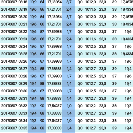
20170807
03:18
19,9
84
17,13954
3,7
0,0
1012,0
23,3
39
17,4878
20170807
03:19
19,6
86
17,21701
2,4
0,0
1011,6
23,3
38
18,4334
20170807
03:20
19,9
84
17,13954
3,7
0,0
1012,0
23,3
39
17,4878
20170807
03:21
19,6
86
17,21701
2,4
0,0
1011,6
23,3
38
18,4334
20170807
03:22
19,6
87
17,39988
1,7
0,0
1012,5
23,3
37
19,6
20170807
03:23
19,6
86
17,21701
2,4
0,0
1011,6
23,3
38
18,4334
20170807
03:24
19,6
87
17,39988
1,7
0,0
1012,5
23,3
37
19,6
20170807
03:25
19,6
86
17,21701
2,4
0,0
1011,6
23,3
38
18,4334
20170807
03:26
19,6
87
17,39988
1,7
0,0
1012,5
23,3
37
19,6
20170807
03:27
19,4
88
17,38383
1,4
0,0
1012,7
23,3
39
19,4
20170807
03:28
19,6
87
17,39988
1,7
0,0
1012,5
23,3
37
19,6
20170807
03:29
19,4
88
17,38383
1,4
0,0
1012,7
23,3
39
19,4
20170807
03:30
19,6
87
17,39988
1,7
0,0
1012,5
23,3
37
19,6
20170807
03:31
19,4
88
17,38383
1,4
0,0
1012,7
23,3
39
19,4
20170807
03:32
19,2
90
17,54237
1,0
0,0
1012,2
23,3
38
19,2
20170807
03:33
19,4
88
17,38383
1,4
0,0
1012,7
23,3
39
19,4
20170807
03:34
19,2
90
17,54237
1,0
0,0
1012,2
23,3
38
19,2
20170807
03:35
19,4
88
17,38383
1,4
0,0
1012,7
23,3
39
19,4