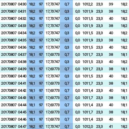
20170807
04:30
18,2
97
17,73747
0,7
0,0
1012,2
23,3
39
18,2
20170807
04:31
18,2
97
17,73747
0,3
0,0
1011,9
23,3
38
18,2
20170807
04:32
18,2
97
17,73747
0,3
0,0
1011,5
23,3
40
18,2
20170807
04:33
18,2
97
17,73747
0,3
0,0
1011,9
23,3
38
18,2
20170807
04:34
18,2
97
17,73747
0,3
0,0
1011,5
23,3
40
18,2
20170807
04:35
18,2
97
17,73747
0,3
0,0
1011,9
23,3
38
18,2
20170807
04:36
18,2
97
17,73747
0,3
0,0
1011,5
23,3
40
18,2
20170807
04:37
18,1
97
17,63773
0,7
0,0
1011,7
23,3
38
18,1
20170807
04:38
18,2
97
17,73747
0,3
0,0
1011,5
23,3
40
18,2
20170807
04:39
18,1
97
17,63773
0,7
0,0
1011,7
23,3
38
18,1
20170807
04:40
18,2
97
17,73747
0,3
0,0
1011,5
23,3
40
18,2
20170807
04:41
18,1
97
17,63773
0,7
0,0
1011,7
23,3
38
18,1
20170807
04:42
18,1
97
17,63773
0,7
0,0
1011,4
23,3
40
18,1
20170807
04:43
18,1
97
17,63773
0,7
0,0
1011,7
23,3
38
18,1
20170807
04:44
18,1
97
17,63773
0,7
0,0
1011,4
23,3
40
18,1
20170807
04:45
18,1
97
17,63773
0,7
0,0
1011,7
23,3
38
18,1
20170807
04:46
18,1
97
17,63773
0,7
0,0
1011,4
23,3
40
18,1
20170807
04:47
18,2
97
17,73747
0,7
0,0
1012,0
23,3
41
18,2