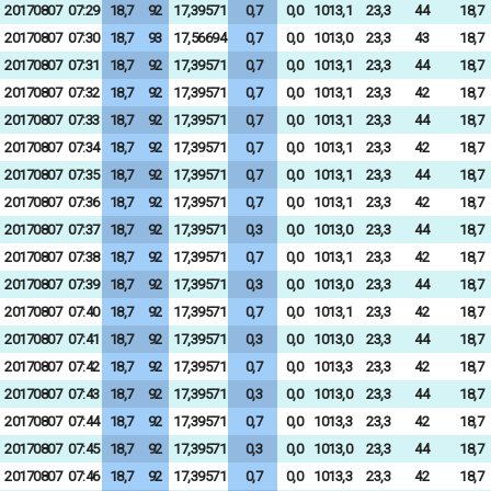
20170807
07:29
18,7
92
17,39571
0,7
0,0
1013,1
23,3
44
18,7
20170807
07:30
18,7
93
17,56694
0,7
0,0
1013,0
23,3
43
18,7
20170807
07:31
18,7
92
17,39571
0,7
0,0
1013,1
23,3
44
18,7
20170807
07:32
18,7
92
17,39571
0,7
0,0
1013,1
23,3
42
18,7
20170807
07:33
18,7
92
17,39571
0,7
0,0
1013,1
23,3
44
18,7
20170807
07:34
18,7
92
17,39571
0,7
0,0
1013,1
23,3
42
18,7
20170807
07:35
18,7
92
17,39571
0,7
0,0
1013,1
23,3
44
18,7
20170807
07:36
18,7
92
17,39571
0,7
0,0
1013,1
23,3
42
18,7
20170807
07:37
18,7
92
17,39571
0,3
0,0
1013,0
23,3
44
18,7
20170807
07:38
18,7
92
17,39571
0,7
0,0
1013,1
23,3
42
18,7
20170807
07:39
18,7
92
17,39571
0,3
0,0
1013,0
23,3
44
18,7
20170807
07:40
18,7
92
17,39571
0,7
0,0
1013,1
23,3
42
18,7
20170807
07:41
18,7
92
17,39571
0,3
0,0
1013,0
23,3
44
18,7
20170807
07:42
18,7
92
17,39571
0,7
0,0
1013,3
23,3
42
18,7
20170807
07:43
18,7
92
17,39571
0,3
0,0
1013,0
23,3
44
18,7
20170807
07:44
18,7
92
17,39571
0,7
0,0
1013,3
23,3
42
18,7
20170807
07:45
18,7
92
17,39571
0,3
0,0
1013,0
23,3
44
18,7
20170807
07:46
18,7
92
17,39571
0,7
0,0
1013,3
23,3
42
18,7