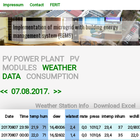
Impressum
Contact
FERIT
Implementation of microgrid with building energy
management system (BEMS)
WOWSlider.com
PV POWER PLANT
PV
MODULES
WEATHER
DATA
CONSUMPTION
<<
07.08.2017.
>>
Weather Station Info
Download Excel
Date
Time
temp
hum
dew
wlatest
rrate
press
intemp
inhum
wchill
20170807
23:59
21,9
71
16,43006
2,4
0,0
1010,7
23,4
37
20,933
20170807
00:00
22,0
71
16,52602
1,4
0,0
1010,6
23,4
35
22,0