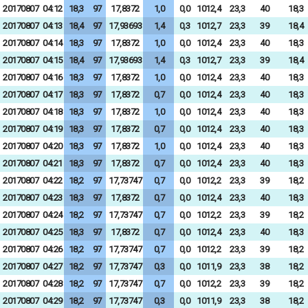
20170807
04:12
18,3
97
17,8372
1,0
0,0
1012,4
23,3
40
18,3
20170807
04:13
18,4
97
17,93693
1,4
0,3
1012,7
23,3
39
18,4
20170807
04:14
18,3
97
17,8372
1,0
0,0
1012,4
23,3
40
18,3
20170807
04:15
18,4
97
17,93693
1,4
0,3
1012,7
23,3
39
18,4
20170807
04:16
18,3
97
17,8372
1,0
0,0
1012,4
23,3
40
18,3
20170807
04:17
18,3
97
17,8372
0,7
0,0
1012,4
23,3
40
18,3
20170807
04:18
18,3
97
17,8372
1,0
0,0
1012,4
23,3
40
18,3
20170807
04:19
18,3
97
17,8372
0,7
0,0
1012,4
23,3
40
18,3
20170807
04:20
18,3
97
17,8372
1,0
0,0
1012,4
23,3
40
18,3
20170807
04:21
18,3
97
17,8372
0,7
0,0
1012,4
23,3
40
18,3
20170807
04:22
18,2
97
17,73747
0,7
0,0
1012,2
23,3
39
18,2
20170807
04:23
18,3
97
17,8372
0,7
0,0
1012,4
23,3
40
18,3
20170807
04:24
18,2
97
17,73747
0,7
0,0
1012,2
23,3
39
18,2
20170807
04:25
18,3
97
17,8372
0,7
0,0
1012,4
23,3
40
18,3
20170807
04:26
18,2
97
17,73747
0,7
0,0
1012,2
23,3
39
18,2
20170807
04:27
18,2
97
17,73747
0,3
0,0
1011,9
23,3
38
18,2
20170807
04:28
18,2
97
17,73747
0,7
0,0
1012,2
23,3
39
18,2
20170807
04:29
18,2
97
17,73747
0,3
0,0
1011,9
23,3
38
18,2