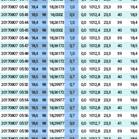
20170807
05:42
18,4
99
18,26173
1,0
0,0
1012,5
23,3
39
18,4
20170807
05:43
18,3
98
18,0002
0,3
0,0
1012,4
23,3
40
18,3
20170807
05:44
18,4
99
18,26173
1,0
0,0
1012,5
23,3
39
18,4
20170807
05:45
18,3
98
18,0002
0,3
0,0
1012,4
23,3
40
18,3
20170807
05:46
18,4
99
18,26173
1,0
0,0
1012,5
23,3
39
18,4
20170807
05:47
18,5
99
18,36172
0,7
0,0
1012,8
23,3
40
18,5
20170807
05:48
18,4
99
18,26173
1,0
0,0
1012,5
23,3
39
18,4
20170807
05:49
18,5
99
18,36172
0,7
0,0
1012,8
23,3
40
18,5
20170807
05:50
18,4
99
18,26173
1,0
0,0
1012,5
23,3
39
18,4
20170807
05:51
18,5
99
18,36172
0,7
0,0
1012,8
23,3
40
18,5
20170807
05:52
18,6
98
18,29977
0,7
0,0
1012,8
23,3
39
18,6
20170807
05:53
18,5
99
18,36172
0,7
0,0
1012,8
23,3
40
18,5
20170807
05:54
18,6
98
18,29977
0,7
0,0
1012,8
23,3
39
18,6
20170807
05:55
18,5
99
18,36172
0,7
0,0
1012,8
23,3
40
18,5
20170807
05:56
18,6
98
18,29977
0,7
0,0
1012,8
23,3
39
18,6
20170807
05:57
18,6
98
18,29977
0,3
0,0
1012,7
23,3
41
18,6
20170807
05:58
18,6
98
18,29977
0,7
0,0
1012,8
23,3
39
18,6
20170807
05:59
18,6
98
18,29977
0,3
0,0
1012,7
23,3
41
18,6