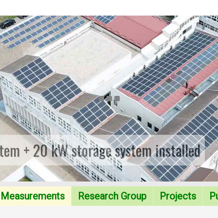
 of photovoltaic modules
Measurements
Research Group
Projects
Pu