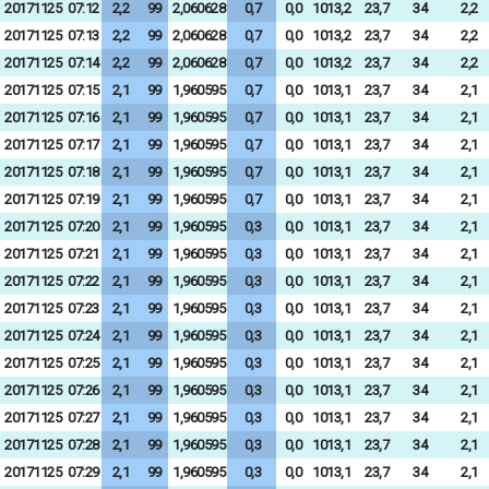
20171125
07:12
2,2
99
2,060628
0,7
0,0
1013,2
23,7
34
2,2
20171125
07:13
2,2
99
2,060628
0,7
0,0
1013,2
23,7
34
2,2
20171125
07:14
2,2
99
2,060628
0,7
0,0
1013,2
23,7
34
2,2
20171125
07:15
2,1
99
1,960595
0,7
0,0
1013,1
23,7
34
2,1
20171125
07:16
2,1
99
1,960595
0,7
0,0
1013,1
23,7
34
2,1
20171125
07:17
2,1
99
1,960595
0,7
0,0
1013,1
23,7
34
2,1
20171125
07:18
2,1
99
1,960595
0,7
0,0
1013,1
23,7
34
2,1
20171125
07:19
2,1
99
1,960595
0,7
0,0
1013,1
23,7
34
2,1
20171125
07:20
2,1
99
1,960595
0,3
0,0
1013,1
23,7
34
2,1
20171125
07:21
2,1
99
1,960595
0,3
0,0
1013,1
23,7
34
2,1
20171125
07:22
2,1
99
1,960595
0,3
0,0
1013,1
23,7
34
2,1
20171125
07:23
2,1
99
1,960595
0,3
0,0
1013,1
23,7
34
2,1
20171125
07:24
2,1
99
1,960595
0,3
0,0
1013,1
23,7
34
2,1
20171125
07:25
2,1
99
1,960595
0,3
0,0
1013,1
23,7
34
2,1
20171125
07:26
2,1
99
1,960595
0,3
0,0
1013,1
23,7
34
2,1
20171125
07:27
2,1
99
1,960595
0,3
0,0
1013,1
23,7
34
2,1
20171125
07:28
2,1
99
1,960595
0,3
0,0
1013,1
23,7
34
2,1
20171125
07:29
2,1
99
1,960595
0,3
0,0
1013,1
23,7
34
2,1