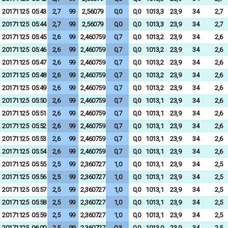
20171125
05:43
2,7
99
2,56079
0,0
0,0
1013,3
23,9
34
2,7
20171125
05:44
2,7
99
2,56079
0,0
0,0
1013,3
23,9
34
2,7
20171125
05:45
2,6
99
2,460759
0,7
0,0
1013,2
23,9
34
2,6
20171125
05:46
2,6
99
2,460759
0,7
0,0
1013,2
23,9
34
2,6
20171125
05:47
2,6
99
2,460759
0,7
0,0
1013,2
23,9
34
2,6
20171125
05:48
2,6
99
2,460759
0,7
0,0
1013,2
23,9
34
2,6
20171125
05:49
2,6
99
2,460759
0,7
0,0
1013,2
23,9
34
2,6
20171125
05:50
2,6
99
2,460759
0,7
0,0
1013,1
23,9
34
2,6
20171125
05:51
2,6
99
2,460759
0,7
0,0
1013,1
23,9
34
2,6
20171125
05:52
2,6
99
2,460759
0,7
0,0
1013,1
23,9
34
2,6
20171125
05:53
2,6
99
2,460759
0,7
0,0
1013,1
23,9
34
2,6
20171125
05:54
2,6
99
2,460759
0,7
0,0
1013,1
23,9
34
2,6
20171125
05:55
2,5
99
2,360727
1,0
0,0
1013,1
23,9
34
2,5
20171125
05:56
2,5
99
2,360727
1,0
0,0
1013,1
23,9
34
2,5
20171125
05:57
2,5
99
2,360727
1,0
0,0
1013,1
23,9
34
2,5
20171125
05:58
2,5
99
2,360727
1,0
0,0
1013,1
23,9
34
2,5
20171125
05:59
2,5
99
2,360727
1,0
0,0
1013,1
23,9
34
2,5
20171125
06:00
2,5
99
2,360727
0,3
0,0
1013,0
23,9
34
2,5