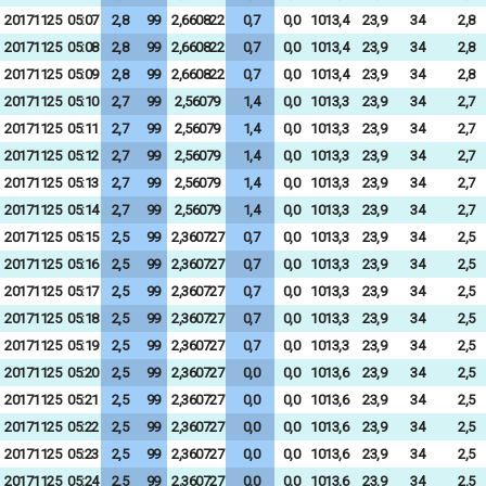
20171125
05:07
2,8
99
2,660822
0,7
0,0
1013,4
23,9
34
2,8
20171125
05:08
2,8
99
2,660822
0,7
0,0
1013,4
23,9
34
2,8
20171125
05:09
2,8
99
2,660822
0,7
0,0
1013,4
23,9
34
2,8
20171125
05:10
2,7
99
2,56079
1,4
0,0
1013,3
23,9
34
2,7
20171125
05:11
2,7
99
2,56079
1,4
0,0
1013,3
23,9
34
2,7
20171125
05:12
2,7
99
2,56079
1,4
0,0
1013,3
23,9
34
2,7
20171125
05:13
2,7
99
2,56079
1,4
0,0
1013,3
23,9
34
2,7
20171125
05:14
2,7
99
2,56079
1,4
0,0
1013,3
23,9
34
2,7
20171125
05:15
2,5
99
2,360727
0,7
0,0
1013,3
23,9
34
2,5
20171125
05:16
2,5
99
2,360727
0,7
0,0
1013,3
23,9
34
2,5
20171125
05:17
2,5
99
2,360727
0,7
0,0
1013,3
23,9
34
2,5
20171125
05:18
2,5
99
2,360727
0,7
0,0
1013,3
23,9
34
2,5
20171125
05:19
2,5
99
2,360727
0,7
0,0
1013,3
23,9
34
2,5
20171125
05:20
2,5
99
2,360727
0,0
0,0
1013,6
23,9
34
2,5
20171125
05:21
2,5
99
2,360727
0,0
0,0
1013,6
23,9
34
2,5
20171125
05:22
2,5
99
2,360727
0,0
0,0
1013,6
23,9
34
2,5
20171125
05:23
2,5
99
2,360727
0,0
0,0
1013,6
23,9
34
2,5
20171125
05:24
2,5
99
2,360727
0,0
0,0
1013,6
23,9
34
2,5