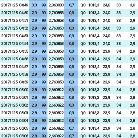
20171125
04:49
3,0
99
2,860883
0,7
0,0
1013,3
24,0
33
3,0
20171125
04:50
2,9
99
2,760853
0,3
0,0
1013,4
24,0
33
2,9
20171125
04:51
2,9
99
2,760853
0,3
0,0
1013,4
24,0
33
2,9
20171125
04:52
2,9
99
2,760853
0,3
0,0
1013,4
24,0
33
2,9
20171125
04:53
2,9
99
2,760853
0,3
0,0
1013,4
24,0
33
2,9
20171125
04:54
2,9
99
2,760853
0,3
0,0
1013,4
24,0
33
2,9
20171125
04:55
2,9
99
2,760853
0,3
0,0
1013,4
23,9
34
2,9
20171125
04:56
2,9
99
2,760853
0,3
0,0
1013,4
23,9
34
2,9
20171125
04:57
2,9
99
2,760853
0,3
0,0
1013,4
23,9
34
2,9
20171125
04:58
2,9
99
2,760853
0,3
0,0
1013,4
23,9
34
2,9
20171125
04:59
2,9
99
2,760853
0,3
0,0
1013,4
23,9
34
2,9
20171125
05:00
2,8
99
2,660822
0,3
0,0
1013,3
23,9
34
2,8
20171125
05:01
2,8
99
2,660822
0,3
0,0
1013,3
23,9
34
2,8
20171125
05:02
2,8
99
2,660822
0,3
0,0
1013,3
23,9
34
2,8
20171125
05:03
2,8
99
2,660822
0,3
0,0
1013,3
23,9
34
2,8
20171125
05:04
2,8
99
2,660822
0,3
0,0
1013,3
23,9
34
2,8
20171125
05:05
2,8
99
2,660822
0,7
0,0
1013,4
23,9
34
2,8
20171125
05:06
2,8
99
2,660822
0,7
0,0
1013,4
23,9
34
2,8