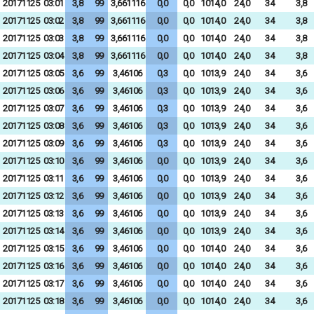
20171125
03:01
3,8
99
3,661116
0,0
0,0
1014,0
24,0
34
3,8
20171125
03:02
3,8
99
3,661116
0,0
0,0
1014,0
24,0
34
3,8
20171125
03:03
3,8
99
3,661116
0,0
0,0
1014,0
24,0
34
3,8
20171125
03:04
3,8
99
3,661116
0,0
0,0
1014,0
24,0
34
3,8
20171125
03:05
3,6
99
3,46106
0,3
0,0
1013,9
24,0
34
3,6
20171125
03:06
3,6
99
3,46106
0,3
0,0
1013,9
24,0
34
3,6
20171125
03:07
3,6
99
3,46106
0,3
0,0
1013,9
24,0
34
3,6
20171125
03:08
3,6
99
3,46106
0,3
0,0
1013,9
24,0
34
3,6
20171125
03:09
3,6
99
3,46106
0,3
0,0
1013,9
24,0
34
3,6
20171125
03:10
3,6
99
3,46106
0,0
0,0
1013,9
24,0
34
3,6
20171125
03:11
3,6
99
3,46106
0,0
0,0
1013,9
24,0
34
3,6
20171125
03:12
3,6
99
3,46106
0,0
0,0
1013,9
24,0
34
3,6
20171125
03:13
3,6
99
3,46106
0,0
0,0
1013,9
24,0
34
3,6
20171125
03:14
3,6
99
3,46106
0,0
0,0
1013,9
24,0
34
3,6
20171125
03:15
3,6
99
3,46106
0,0
0,0
1014,0
24,0
34
3,6
20171125
03:16
3,6
99
3,46106
0,0
0,0
1014,0
24,0
34
3,6
20171125
03:17
3,6
99
3,46106
0,0
0,0
1014,0
24,0
34
3,6
20171125
03:18
3,6
99
3,46106
0,0
0,0
1014,0
24,0
34
3,6