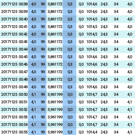
20171125
00:38
4,0
99
3,861172
0,3
0,0
1014,6
24,3
34
4,0
20171125
00:39
4,0
99
3,861172
0,3
0,0
1014,6
24,3
34
4,0
20171125
00:40
4,0
99
3,861172
0,3
0,0
1014,5
24,3
34
4,0
20171125
00:41
4,0
99
3,861172
0,3
0,0
1014,5
24,3
34
4,0
20171125
00:42
4,0
99
3,861172
0,3
0,0
1014,5
24,3
34
4,0
20171125
00:43
4,0
99
3,861172
0,3
0,0
1014,5
24,3
34
4,0
20171125
00:44
4,0
99
3,861172
0,3
0,0
1014,5
24,3
34
4,0
20171125
00:45
4,0
99
3,861172
0,3
0,0
1014,6
24,3
34
4,0
20171125
00:46
4,0
99
3,861172
0,3
0,0
1014,6
24,3
34
4,0
20171125
00:47
4,0
99
3,861172
0,3
0,0
1014,6
24,3
34
4,0
20171125
00:48
4,0
99
3,861172
0,3
0,0
1014,6
24,3
34
4,0
20171125
00:49
4,0
99
3,861172
0,3
0,0
1014,6
24,3
34
4,0
20171125
00:50
4,1
99
3,961199
0,0
0,0
1014,7
24,3
34
4,1
20171125
00:51
4,1
99
3,961199
0,0
0,0
1014,7
24,3
34
4,1
20171125
00:52
4,1
99
3,961199
0,0
0,0
1014,7
24,3
34
4,1
20171125
00:53
4,1
99
3,961199
0,0
0,0
1014,7
24,3
34
4,1
20171125
00:54
4,1
99
3,961199
0,0
0,0
1014,7
24,3
34
4,1
20171125
00:55
4,1
99
3,961199
0,3
0,0
1014,4
24,3
34
4,1