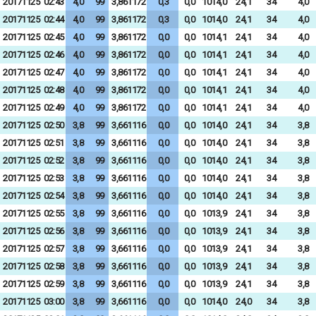
20171125
02:43
4,0
99
3,861172
0,3
0,0
1014,0
24,1
34
4,0
20171125
02:44
4,0
99
3,861172
0,3
0,0
1014,0
24,1
34
4,0
20171125
02:45
4,0
99
3,861172
0,0
0,0
1014,1
24,1
34
4,0
20171125
02:46
4,0
99
3,861172
0,0
0,0
1014,1
24,1
34
4,0
20171125
02:47
4,0
99
3,861172
0,0
0,0
1014,1
24,1
34
4,0
20171125
02:48
4,0
99
3,861172
0,0
0,0
1014,1
24,1
34
4,0
20171125
02:49
4,0
99
3,861172
0,0
0,0
1014,1
24,1
34
4,0
20171125
02:50
3,8
99
3,661116
0,0
0,0
1014,0
24,1
34
3,8
20171125
02:51
3,8
99
3,661116
0,0
0,0
1014,0
24,1
34
3,8
20171125
02:52
3,8
99
3,661116
0,0
0,0
1014,0
24,1
34
3,8
20171125
02:53
3,8
99
3,661116
0,0
0,0
1014,0
24,1
34
3,8
20171125
02:54
3,8
99
3,661116
0,0
0,0
1014,0
24,1
34
3,8
20171125
02:55
3,8
99
3,661116
0,0
0,0
1013,9
24,1
34
3,8
20171125
02:56
3,8
99
3,661116
0,0
0,0
1013,9
24,1
34
3,8
20171125
02:57
3,8
99
3,661116
0,0
0,0
1013,9
24,1
34
3,8
20171125
02:58
3,8
99
3,661116
0,0
0,0
1013,9
24,1
34
3,8
20171125
02:59
3,8
99
3,661116
0,0
0,0
1013,9
24,1
34
3,8
20171125
03:00
3,8
99
3,661116
0,0
0,0
1014,0
24,0
34
3,8