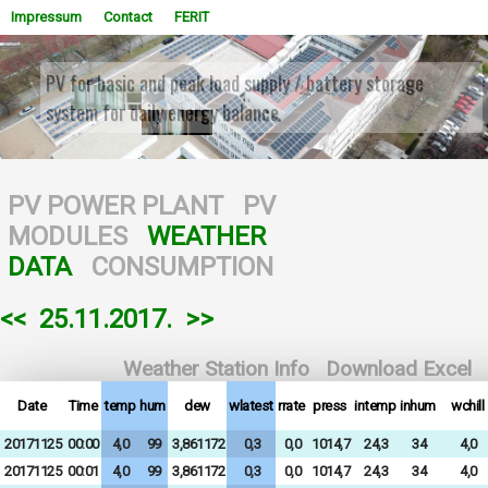
Impressum
Contact
FERIT
PV for basic and peak load supply / battery storage
system for daily energy balance
WOWSlider.com
PV POWER PLANT
PV
MODULES
WEATHER
DATA
CONSUMPTION
<<
25.11.2017.
>>
Weather Station Info
Download Excel
Date
Time
temp
hum
dew
wlatest
rrate
press
intemp
inhum
wchill
20171125
00:00
4,0
99
3,861172
0,3
0,0
1014,7
24,3
34
4,0
20171125
00:01
4,0
99
3,861172
0,3
0,0
1014,7
24,3
34
4,0