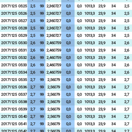
20171125
05:25
2,5
99
2,360727
0,3
0,0
1013,3
23,9
34
2,5
20171125
05:26
2,5
99
2,360727
0,3
0,0
1013,3
23,9
34
2,5
20171125
05:27
2,5
99
2,360727
0,3
0,0
1013,3
23,9
34
2,5
20171125
05:28
2,5
99
2,360727
0,3
0,0
1013,3
23,9
34
2,5
20171125
05:29
2,5
99
2,360727
0,3
0,0
1013,3
23,9
34
2,5
20171125
05:30
2,6
99
2,460759
0,3
0,0
1013,3
23,9
34
2,6
20171125
05:31
2,6
99
2,460759
0,3
0,0
1013,3
23,9
34
2,6
20171125
05:32
2,6
99
2,460759
0,3
0,0
1013,3
23,9
34
2,6
20171125
05:33
2,6
99
2,460759
0,3
0,0
1013,3
23,9
34
2,6
20171125
05:34
2,6
99
2,460759
0,3
0,0
1013,3
23,9
34
2,6
20171125
05:35
2,7
99
2,56079
0,3
0,0
1013,3
23,9
34
2,7
20171125
05:36
2,7
99
2,56079
0,3
0,0
1013,3
23,9
34
2,7
20171125
05:37
2,7
99
2,56079
0,3
0,0
1013,3
23,9
34
2,7
20171125
05:38
2,7
99
2,56079
0,3
0,0
1013,3
23,9
34
2,7
20171125
05:39
2,7
99
2,56079
0,3
0,0
1013,3
23,9
34
2,7
20171125
05:40
2,7
99
2,56079
0,0
0,0
1013,3
23,9
34
2,7
20171125
05:41
2,7
99
2,56079
0,0
0,0
1013,3
23,9
34
2,7
20171125
05:42
2,7
99
2,56079
0,0
0,0
1013,3
23,9
34
2,7