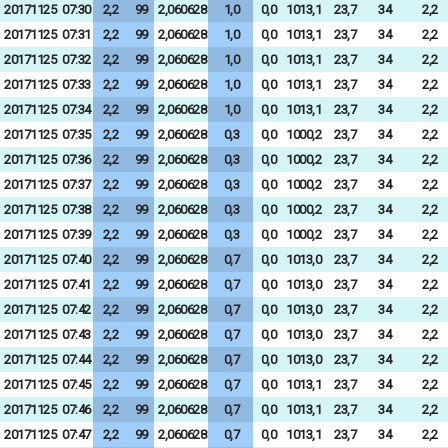
20171125
07:30
2,2
99
2,060628
1,0
0,0
1013,1
23,7
34
2,2
20171125
07:31
2,2
99
2,060628
1,0
0,0
1013,1
23,7
34
2,2
20171125
07:32
2,2
99
2,060628
1,0
0,0
1013,1
23,7
34
2,2
20171125
07:33
2,2
99
2,060628
1,0
0,0
1013,1
23,7
34
2,2
20171125
07:34
2,2
99
2,060628
1,0
0,0
1013,1
23,7
34
2,2
20171125
07:35
2,2
99
2,060628
0,3
0,0
1000,2
23,7
34
2,2
20171125
07:36
2,2
99
2,060628
0,3
0,0
1000,2
23,7
34
2,2
20171125
07:37
2,2
99
2,060628
0,3
0,0
1000,2
23,7
34
2,2
20171125
07:38
2,2
99
2,060628
0,3
0,0
1000,2
23,7
34
2,2
20171125
07:39
2,2
99
2,060628
0,3
0,0
1000,2
23,7
34
2,2
20171125
07:40
2,2
99
2,060628
0,7
0,0
1013,0
23,7
34
2,2
20171125
07:41
2,2
99
2,060628
0,7
0,0
1013,0
23,7
34
2,2
20171125
07:42
2,2
99
2,060628
0,7
0,0
1013,0
23,7
34
2,2
20171125
07:43
2,2
99
2,060628
0,7
0,0
1013,0
23,7
34
2,2
20171125
07:44
2,2
99
2,060628
0,7
0,0
1013,0
23,7
34
2,2
20171125
07:45
2,2
99
2,060628
0,7
0,0
1013,1
23,7
34
2,2
20171125
07:46
2,2
99
2,060628
0,7
0,0
1013,1
23,7
34
2,2
20171125
07:47
2,2
99
2,060628
0,7
0,0
1013,1
23,7
34
2,2