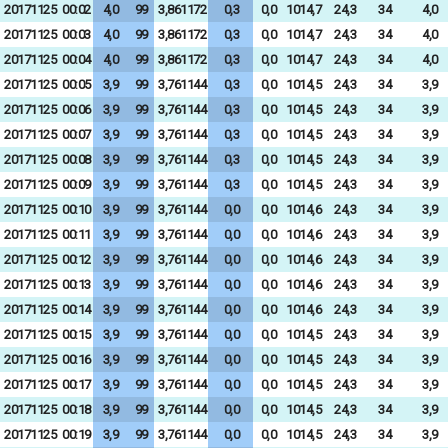
20171125
00:02
4,0
99
3,861172
0,3
0,0
1014,7
24,3
34
4,0
20171125
00:03
4,0
99
3,861172
0,3
0,0
1014,7
24,3
34
4,0
20171125
00:04
4,0
99
3,861172
0,3
0,0
1014,7
24,3
34
4,0
20171125
00:05
3,9
99
3,761144
0,3
0,0
1014,5
24,3
34
3,9
20171125
00:06
3,9
99
3,761144
0,3
0,0
1014,5
24,3
34
3,9
20171125
00:07
3,9
99
3,761144
0,3
0,0
1014,5
24,3
34
3,9
20171125
00:08
3,9
99
3,761144
0,3
0,0
1014,5
24,3
34
3,9
20171125
00:09
3,9
99
3,761144
0,3
0,0
1014,5
24,3
34
3,9
20171125
00:10
3,9
99
3,761144
0,0
0,0
1014,6
24,3
34
3,9
20171125
00:11
3,9
99
3,761144
0,0
0,0
1014,6
24,3
34
3,9
20171125
00:12
3,9
99
3,761144
0,0
0,0
1014,6
24,3
34
3,9
20171125
00:13
3,9
99
3,761144
0,0
0,0
1014,6
24,3
34
3,9
20171125
00:14
3,9
99
3,761144
0,0
0,0
1014,6
24,3
34
3,9
20171125
00:15
3,9
99
3,761144
0,0
0,0
1014,5
24,3
34
3,9
20171125
00:16
3,9
99
3,761144
0,0
0,0
1014,5
24,3
34
3,9
20171125
00:17
3,9
99
3,761144
0,0
0,0
1014,5
24,3
34
3,9
20171125
00:18
3,9
99
3,761144
0,0
0,0
1014,5
24,3
34
3,9
20171125
00:19
3,9
99
3,761144
0,0
0,0
1014,5
24,3
34
3,9