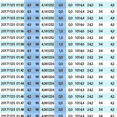
20171125
01:32
4,3
99
4,161252
0,0
0,0
1014,4
24,2
34
4,3
20171125
01:33
4,3
99
4,161252
0,0
0,0
1014,4
24,2
34
4,3
20171125
01:34
4,3
99
4,161252
0,0
0,0
1014,4
24,2
34
4,3
20171125
01:35
4,3
99
4,161252
1,0
0,0
1014,6
24,2
34
4,3
20171125
01:36
4,3
99
4,161252
1,0
0,0
1014,6
24,2
34
4,3
20171125
01:37
4,3
99
4,161252
1,0
0,0
1014,6
24,2
34
4,3
20171125
01:38
4,3
99
4,161252
1,0
0,0
1014,6
24,2
34
4,3
20171125
01:39
4,3
99
4,161252
1,0
0,0
1014,6
24,2
34
4,3
20171125
01:40
4,2
99
4,061226
0,0
0,0
1014,3
24,2
34
4,2
20171125
01:41
4,2
99
4,061226
0,0
0,0
1014,3
24,2
34
4,2
20171125
01:42
4,2
99
4,061226
0,0
0,0
1014,3
24,2
34
4,2
20171125
01:43
4,2
99
4,061226
0,0
0,0
1014,3
24,2
34
4,2
20171125
01:44
4,2
99
4,061226
0,0
0,0
1014,3
24,2
34
4,2
20171125
01:45
4,2
99
4,061226
0,3
0,0
1014,4
24,2
34
4,2
20171125
01:46
4,2
99
4,061226
0,3
0,0
1014,4
24,2
34
4,2
20171125
01:47
4,2
99
4,061226
0,3
0,0
1014,4
24,2
34
4,2
20171125
01:48
4,2
99
4,061226
0,3
0,0
1014,4
24,2
34
4,2
20171125
01:49
4,2
99
4,061226
0,3
0,0
1014,4
24,2
34
4,2