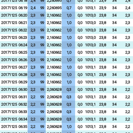
20171125
06:18
2,4
99
2,260695
0,7
0,0
1013,1
23,9
34
2,4
20171125
06:19
2,4
99
2,260695
0,7
0,0
1013,1
23,9
34
2,4
20171125
06:20
2,3
99
2,160662
1,0
0,0
1013,0
23,8
34
2,3
20171125
06:21
2,3
99
2,160662
1,0
0,0
1013,0
23,8
34
2,3
20171125
06:22
2,3
99
2,160662
1,0
0,0
1013,0
23,8
34
2,3
20171125
06:23
2,3
99
2,160662
1,0
0,0
1013,0
23,8
34
2,3
20171125
06:24
2,3
99
2,160662
1,0
0,0
1013,0
23,8
34
2,3
20171125
06:25
2,3
99
2,160662
1,0
0,0
1013,1
23,8
34
2,3
20171125
06:26
2,3
99
2,160662
1,0
0,0
1013,1
23,8
34
2,3
20171125
06:27
2,3
99
2,160662
1,0
0,0
1013,1
23,8
34
2,3
20171125
06:28
2,3
99
2,160662
1,0
0,0
1013,1
23,8
34
2,3
20171125
06:29
2,3
99
2,160662
1,0
0,0
1013,1
23,8
34
2,3
20171125
06:30
2,2
99
2,060628
0,3
0,0
1013,1
23,8
34
2,2
20171125
06:31
2,2
99
2,060628
0,3
0,0
1013,1
23,8
34
2,2
20171125
06:32
2,2
99
2,060628
0,3
0,0
1013,1
23,8
34
2,2
20171125
06:33
2,2
99
2,060628
0,3
0,0
1013,1
23,8
34
2,2
20171125
06:34
2,2
99
2,060628
0,3
0,0
1013,1
23,8
34
2,2
20171125
06:35
2,2
99
2,060628
1,0
0,0
1013,1
23,8
34
2,2