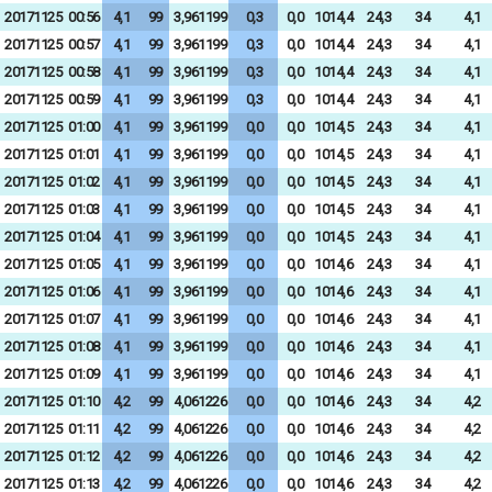
20171125
00:56
4,1
99
3,961199
0,3
0,0
1014,4
24,3
34
4,1
20171125
00:57
4,1
99
3,961199
0,3
0,0
1014,4
24,3
34
4,1
20171125
00:58
4,1
99
3,961199
0,3
0,0
1014,4
24,3
34
4,1
20171125
00:59
4,1
99
3,961199
0,3
0,0
1014,4
24,3
34
4,1
20171125
01:00
4,1
99
3,961199
0,0
0,0
1014,5
24,3
34
4,1
20171125
01:01
4,1
99
3,961199
0,0
0,0
1014,5
24,3
34
4,1
20171125
01:02
4,1
99
3,961199
0,0
0,0
1014,5
24,3
34
4,1
20171125
01:03
4,1
99
3,961199
0,0
0,0
1014,5
24,3
34
4,1
20171125
01:04
4,1
99
3,961199
0,0
0,0
1014,5
24,3
34
4,1
20171125
01:05
4,1
99
3,961199
0,0
0,0
1014,6
24,3
34
4,1
20171125
01:06
4,1
99
3,961199
0,0
0,0
1014,6
24,3
34
4,1
20171125
01:07
4,1
99
3,961199
0,0
0,0
1014,6
24,3
34
4,1
20171125
01:08
4,1
99
3,961199
0,0
0,0
1014,6
24,3
34
4,1
20171125
01:09
4,1
99
3,961199
0,0
0,0
1014,6
24,3
34
4,1
20171125
01:10
4,2
99
4,061226
0,0
0,0
1014,6
24,3
34
4,2
20171125
01:11
4,2
99
4,061226
0,0
0,0
1014,6
24,3
34
4,2
20171125
01:12
4,2
99
4,061226
0,0
0,0
1014,6
24,3
34
4,2
20171125
01:13
4,2
99
4,061226
0,0
0,0
1014,6
24,3
34
4,2