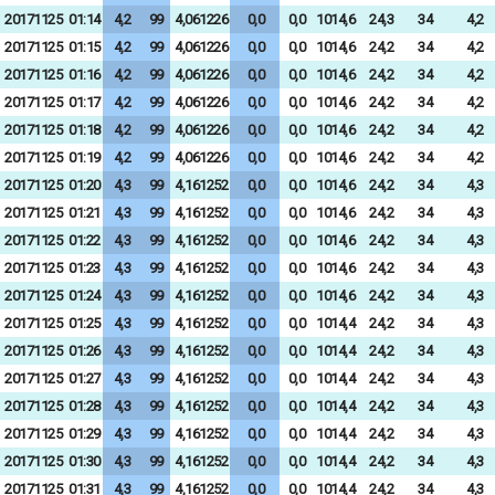
20171125
01:14
4,2
99
4,061226
0,0
0,0
1014,6
24,3
34
4,2
20171125
01:15
4,2
99
4,061226
0,0
0,0
1014,6
24,2
34
4,2
20171125
01:16
4,2
99
4,061226
0,0
0,0
1014,6
24,2
34
4,2
20171125
01:17
4,2
99
4,061226
0,0
0,0
1014,6
24,2
34
4,2
20171125
01:18
4,2
99
4,061226
0,0
0,0
1014,6
24,2
34
4,2
20171125
01:19
4,2
99
4,061226
0,0
0,0
1014,6
24,2
34
4,2
20171125
01:20
4,3
99
4,161252
0,0
0,0
1014,6
24,2
34
4,3
20171125
01:21
4,3
99
4,161252
0,0
0,0
1014,6
24,2
34
4,3
20171125
01:22
4,3
99
4,161252
0,0
0,0
1014,6
24,2
34
4,3
20171125
01:23
4,3
99
4,161252
0,0
0,0
1014,6
24,2
34
4,3
20171125
01:24
4,3
99
4,161252
0,0
0,0
1014,6
24,2
34
4,3
20171125
01:25
4,3
99
4,161252
0,0
0,0
1014,4
24,2
34
4,3
20171125
01:26
4,3
99
4,161252
0,0
0,0
1014,4
24,2
34
4,3
20171125
01:27
4,3
99
4,161252
0,0
0,0
1014,4
24,2
34
4,3
20171125
01:28
4,3
99
4,161252
0,0
0,0
1014,4
24,2
34
4,3
20171125
01:29
4,3
99
4,161252
0,0
0,0
1014,4
24,2
34
4,3
20171125
01:30
4,3
99
4,161252
0,0
0,0
1014,4
24,2
34
4,3
20171125
01:31
4,3
99
4,161252
0,0
0,0
1014,4
24,2
34
4,3