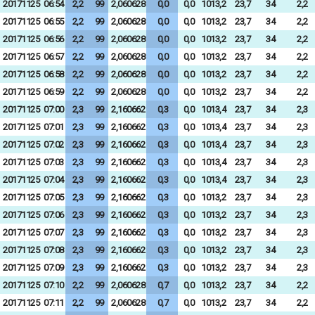
20171125
06:54
2,2
99
2,060628
0,0
0,0
1013,2
23,7
34
2,2
20171125
06:55
2,2
99
2,060628
0,0
0,0
1013,2
23,7
34
2,2
20171125
06:56
2,2
99
2,060628
0,0
0,0
1013,2
23,7
34
2,2
20171125
06:57
2,2
99
2,060628
0,0
0,0
1013,2
23,7
34
2,2
20171125
06:58
2,2
99
2,060628
0,0
0,0
1013,2
23,7
34
2,2
20171125
06:59
2,2
99
2,060628
0,0
0,0
1013,2
23,7
34
2,2
20171125
07:00
2,3
99
2,160662
0,3
0,0
1013,4
23,7
34
2,3
20171125
07:01
2,3
99
2,160662
0,3
0,0
1013,4
23,7
34
2,3
20171125
07:02
2,3
99
2,160662
0,3
0,0
1013,4
23,7
34
2,3
20171125
07:03
2,3
99
2,160662
0,3
0,0
1013,4
23,7
34
2,3
20171125
07:04
2,3
99
2,160662
0,3
0,0
1013,4
23,7
34
2,3
20171125
07:05
2,3
99
2,160662
0,3
0,0
1013,2
23,7
34
2,3
20171125
07:06
2,3
99
2,160662
0,3
0,0
1013,2
23,7
34
2,3
20171125
07:07
2,3
99
2,160662
0,3
0,0
1013,2
23,7
34
2,3
20171125
07:08
2,3
99
2,160662
0,3
0,0
1013,2
23,7
34
2,3
20171125
07:09
2,3
99
2,160662
0,3
0,0
1013,2
23,7
34
2,3
20171125
07:10
2,2
99
2,060628
0,7
0,0
1013,2
23,7
34
2,2
20171125
07:11
2,2
99
2,060628
0,7
0,0
1013,2
23,7
34
2,2