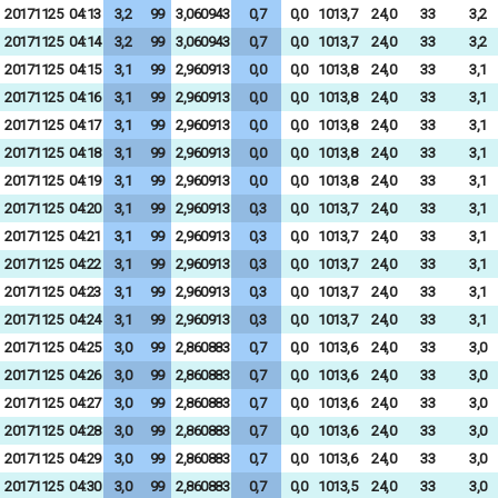
20171125
04:13
3,2
99
3,060943
0,7
0,0
1013,7
24,0
33
3,2
20171125
04:14
3,2
99
3,060943
0,7
0,0
1013,7
24,0
33
3,2
20171125
04:15
3,1
99
2,960913
0,0
0,0
1013,8
24,0
33
3,1
20171125
04:16
3,1
99
2,960913
0,0
0,0
1013,8
24,0
33
3,1
20171125
04:17
3,1
99
2,960913
0,0
0,0
1013,8
24,0
33
3,1
20171125
04:18
3,1
99
2,960913
0,0
0,0
1013,8
24,0
33
3,1
20171125
04:19
3,1
99
2,960913
0,0
0,0
1013,8
24,0
33
3,1
20171125
04:20
3,1
99
2,960913
0,3
0,0
1013,7
24,0
33
3,1
20171125
04:21
3,1
99
2,960913
0,3
0,0
1013,7
24,0
33
3,1
20171125
04:22
3,1
99
2,960913
0,3
0,0
1013,7
24,0
33
3,1
20171125
04:23
3,1
99
2,960913
0,3
0,0
1013,7
24,0
33
3,1
20171125
04:24
3,1
99
2,960913
0,3
0,0
1013,7
24,0
33
3,1
20171125
04:25
3,0
99
2,860883
0,7
0,0
1013,6
24,0
33
3,0
20171125
04:26
3,0
99
2,860883
0,7
0,0
1013,6
24,0
33
3,0
20171125
04:27
3,0
99
2,860883
0,7
0,0
1013,6
24,0
33
3,0
20171125
04:28
3,0
99
2,860883
0,7
0,0
1013,6
24,0
33
3,0
20171125
04:29
3,0
99
2,860883
0,7
0,0
1013,6
24,0
33
3,0
20171125
04:30
3,0
99
2,860883
0,7
0,0
1013,5
24,0
33
3,0