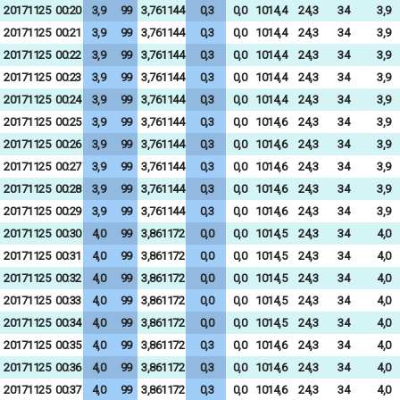
20171125
00:20
3,9
99
3,761144
0,3
0,0
1014,4
24,3
34
3,9
20171125
00:21
3,9
99
3,761144
0,3
0,0
1014,4
24,3
34
3,9
20171125
00:22
3,9
99
3,761144
0,3
0,0
1014,4
24,3
34
3,9
20171125
00:23
3,9
99
3,761144
0,3
0,0
1014,4
24,3
34
3,9
20171125
00:24
3,9
99
3,761144
0,3
0,0
1014,4
24,3
34
3,9
20171125
00:25
3,9
99
3,761144
0,3
0,0
1014,6
24,3
34
3,9
20171125
00:26
3,9
99
3,761144
0,3
0,0
1014,6
24,3
34
3,9
20171125
00:27
3,9
99
3,761144
0,3
0,0
1014,6
24,3
34
3,9
20171125
00:28
3,9
99
3,761144
0,3
0,0
1014,6
24,3
34
3,9
20171125
00:29
3,9
99
3,761144
0,3
0,0
1014,6
24,3
34
3,9
20171125
00:30
4,0
99
3,861172
0,0
0,0
1014,5
24,3
34
4,0
20171125
00:31
4,0
99
3,861172
0,0
0,0
1014,5
24,3
34
4,0
20171125
00:32
4,0
99
3,861172
0,0
0,0
1014,5
24,3
34
4,0
20171125
00:33
4,0
99
3,861172
0,0
0,0
1014,5
24,3
34
4,0
20171125
00:34
4,0
99
3,861172
0,0
0,0
1014,5
24,3
34
4,0
20171125
00:35
4,0
99
3,861172
0,3
0,0
1014,6
24,3
34
4,0
20171125
00:36
4,0
99
3,861172
0,3
0,0
1014,6
24,3
34
4,0
20171125
00:37
4,0
99
3,861172
0,3
0,0
1014,6
24,3
34
4,0