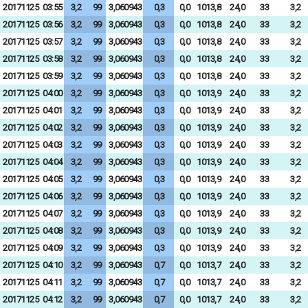
20171125
03:55
3,2
99
3,060943
0,3
0,0
1013,8
24,0
33
3,2
20171125
03:56
3,2
99
3,060943
0,3
0,0
1013,8
24,0
33
3,2
20171125
03:57
3,2
99
3,060943
0,3
0,0
1013,8
24,0
33
3,2
20171125
03:58
3,2
99
3,060943
0,3
0,0
1013,8
24,0
33
3,2
20171125
03:59
3,2
99
3,060943
0,3
0,0
1013,8
24,0
33
3,2
20171125
04:00
3,2
99
3,060943
0,3
0,0
1013,9
24,0
33
3,2
20171125
04:01
3,2
99
3,060943
0,3
0,0
1013,9
24,0
33
3,2
20171125
04:02
3,2
99
3,060943
0,3
0,0
1013,9
24,0
33
3,2
20171125
04:03
3,2
99
3,060943
0,3
0,0
1013,9
24,0
33
3,2
20171125
04:04
3,2
99
3,060943
0,3
0,0
1013,9
24,0
33
3,2
20171125
04:05
3,2
99
3,060943
0,3
0,0
1013,9
24,0
33
3,2
20171125
04:06
3,2
99
3,060943
0,3
0,0
1013,9
24,0
33
3,2
20171125
04:07
3,2
99
3,060943
0,3
0,0
1013,9
24,0
33
3,2
20171125
04:08
3,2
99
3,060943
0,3
0,0
1013,9
24,0
33
3,2
20171125
04:09
3,2
99
3,060943
0,3
0,0
1013,9
24,0
33
3,2
20171125
04:10
3,2
99
3,060943
0,7
0,0
1013,7
24,0
33
3,2
20171125
04:11
3,2
99
3,060943
0,7
0,0
1013,7
24,0
33
3,2
20171125
04:12
3,2
99
3,060943
0,7
0,0
1013,7
24,0
33
3,2