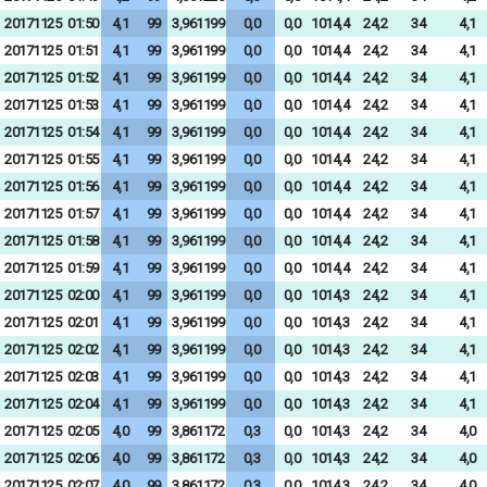
20171125
01:50
4,1
99
3,961199
0,0
0,0
1014,4
24,2
34
4,1
20171125
01:51
4,1
99
3,961199
0,0
0,0
1014,4
24,2
34
4,1
20171125
01:52
4,1
99
3,961199
0,0
0,0
1014,4
24,2
34
4,1
20171125
01:53
4,1
99
3,961199
0,0
0,0
1014,4
24,2
34
4,1
20171125
01:54
4,1
99
3,961199
0,0
0,0
1014,4
24,2
34
4,1
20171125
01:55
4,1
99
3,961199
0,0
0,0
1014,4
24,2
34
4,1
20171125
01:56
4,1
99
3,961199
0,0
0,0
1014,4
24,2
34
4,1
20171125
01:57
4,1
99
3,961199
0,0
0,0
1014,4
24,2
34
4,1
20171125
01:58
4,1
99
3,961199
0,0
0,0
1014,4
24,2
34
4,1
20171125
01:59
4,1
99
3,961199
0,0
0,0
1014,4
24,2
34
4,1
20171125
02:00
4,1
99
3,961199
0,0
0,0
1014,3
24,2
34
4,1
20171125
02:01
4,1
99
3,961199
0,0
0,0
1014,3
24,2
34
4,1
20171125
02:02
4,1
99
3,961199
0,0
0,0
1014,3
24,2
34
4,1
20171125
02:03
4,1
99
3,961199
0,0
0,0
1014,3
24,2
34
4,1
20171125
02:04
4,1
99
3,961199
0,0
0,0
1014,3
24,2
34
4,1
20171125
02:05
4,0
99
3,861172
0,3
0,0
1014,3
24,2
34
4,0
20171125
02:06
4,0
99
3,861172
0,3
0,0
1014,3
24,2
34
4,0
20171125
02:07
4,0
99
3,861172
0,3
0,0
1014,3
24,2
34
4,0