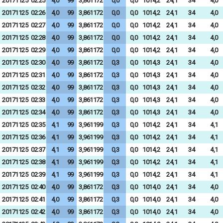
20171125
02:25
4,0
99
3,861172
0,0
0,0
1014,2
24,1
34
4,0
20171125
02:26
4,0
99
3,861172
0,0
0,0
1014,2
24,1
34
4,0
20171125
02:27
4,0
99
3,861172
0,0
0,0
1014,2
24,1
34
4,0
20171125
02:28
4,0
99
3,861172
0,0
0,0
1014,2
24,1
34
4,0
20171125
02:29
4,0
99
3,861172
0,0
0,0
1014,2
24,1
34
4,0
20171125
02:30
4,0
99
3,861172
0,3
0,0
1014,3
24,1
34
4,0
20171125
02:31
4,0
99
3,861172
0,3
0,0
1014,3
24,1
34
4,0
20171125
02:32
4,0
99
3,861172
0,3
0,0
1014,3
24,1
34
4,0
20171125
02:33
4,0
99
3,861172
0,3
0,0
1014,3
24,1
34
4,0
20171125
02:34
4,0
99
3,861172
0,3
0,0
1014,3
24,1
34
4,0
20171125
02:35
4,1
99
3,961199
0,3
0,0
1014,2
24,1
34
4,1
20171125
02:36
4,1
99
3,961199
0,3
0,0
1014,2
24,1
34
4,1
20171125
02:37
4,1
99
3,961199
0,3
0,0
1014,2
24,1
34
4,1
20171125
02:38
4,1
99
3,961199
0,3
0,0
1014,2
24,1
34
4,1
20171125
02:39
4,1
99
3,961199
0,3
0,0
1014,2
24,1
34
4,1
20171125
02:40
4,0
99
3,861172
0,3
0,0
1014,0
24,1
34
4,0
20171125
02:41
4,0
99
3,861172
0,3
0,0
1014,0
24,1
34
4,0
20171125
02:42
4,0
99
3,861172
0,3
0,0
1014,0
24,1
34
4,0