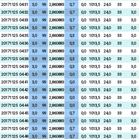
20171125
04:31
3,0
99
2,860883
0,7
0,0
1013,5
24,0
33
3,0
20171125
04:32
3,0
99
2,860883
0,7
0,0
1013,5
24,0
33
3,0
20171125
04:33
3,0
99
2,860883
0,7
0,0
1013,5
24,0
33
3,0
20171125
04:34
3,0
99
2,860883
0,7
0,0
1013,5
24,0
33
3,0
20171125
04:35
3,0
99
2,860883
0,3
0,0
1013,5
24,0
33
3,0
20171125
04:36
3,0
99
2,860883
0,3
0,0
1013,5
24,0
33
3,0
20171125
04:37
3,0
99
2,860883
0,3
0,0
1013,5
24,0
33
3,0
20171125
04:38
3,0
99
2,860883
0,3
0,0
1013,5
24,0
33
3,0
20171125
04:39
3,0
99
2,860883
0,3
0,0
1013,5
24,0
33
3,0
20171125
04:40
3,0
99
2,860883
0,0
0,0
1013,5
24,0
33
3,0
20171125
04:41
3,0
99
2,860883
0,0
0,0
1013,5
24,0
33
3,0
20171125
04:42
3,0
99
2,860883
0,0
0,0
1013,5
24,0
33
3,0
20171125
04:43
3,0
99
2,860883
0,0
0,0
1013,5
24,0
33
3,0
20171125
04:44
3,0
99
2,860883
0,0
0,0
1013,5
24,0
33
3,0
20171125
04:45
3,0
99
2,860883
0,7
0,0
1013,3
24,0
33
3,0
20171125
04:46
3,0
99
2,860883
0,7
0,0
1013,3
24,0
33
3,0
20171125
04:47
3,0
99
2,860883
0,7
0,0
1013,3
24,0
33
3,0
20171125
04:48
3,0
99
2,860883
0,7
0,0
1013,3
24,0
33
3,0