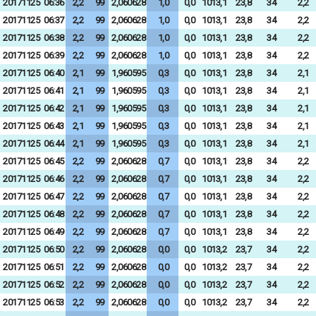
20171125
06:36
2,2
99
2,060628
1,0
0,0
1013,1
23,8
34
2,2
20171125
06:37
2,2
99
2,060628
1,0
0,0
1013,1
23,8
34
2,2
20171125
06:38
2,2
99
2,060628
1,0
0,0
1013,1
23,8
34
2,2
20171125
06:39
2,2
99
2,060628
1,0
0,0
1013,1
23,8
34
2,2
20171125
06:40
2,1
99
1,960595
0,3
0,0
1013,1
23,8
34
2,1
20171125
06:41
2,1
99
1,960595
0,3
0,0
1013,1
23,8
34
2,1
20171125
06:42
2,1
99
1,960595
0,3
0,0
1013,1
23,8
34
2,1
20171125
06:43
2,1
99
1,960595
0,3
0,0
1013,1
23,8
34
2,1
20171125
06:44
2,1
99
1,960595
0,3
0,0
1013,1
23,8
34
2,1
20171125
06:45
2,2
99
2,060628
0,7
0,0
1013,1
23,8
34
2,2
20171125
06:46
2,2
99
2,060628
0,7
0,0
1013,1
23,8
34
2,2
20171125
06:47
2,2
99
2,060628
0,7
0,0
1013,1
23,8
34
2,2
20171125
06:48
2,2
99
2,060628
0,7
0,0
1013,1
23,8
34
2,2
20171125
06:49
2,2
99
2,060628
0,7
0,0
1013,1
23,8
34
2,2
20171125
06:50
2,2
99
2,060628
0,0
0,0
1013,2
23,7
34
2,2
20171125
06:51
2,2
99
2,060628
0,0
0,0
1013,2
23,7
34
2,2
20171125
06:52
2,2
99
2,060628
0,0
0,0
1013,2
23,7
34
2,2
20171125
06:53
2,2
99
2,060628
0,0
0,0
1013,2
23,7
34
2,2