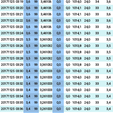
20171125
03:19
3,6
99
3,46106
0,0
0,0
1014,0
24,0
34
3,6
20171125
03:20
3,6
99
3,46106
0,3
0,0
1014,1
24,0
33
3,6
20171125
03:21
3,6
99
3,46106
0,3
0,0
1014,1
24,0
33
3,6
20171125
03:22
3,6
99
3,46106
0,3
0,0
1014,1
24,0
33
3,6
20171125
03:23
3,6
99
3,46106
0,3
0,0
1014,1
24,0
33
3,6
20171125
03:24
3,6
99
3,46106
0,3
0,0
1014,1
24,0
33
3,6
20171125
03:25
3,5
99
3,361032
0,0
0,0
1013,8
24,0
33
3,5
20171125
03:26
3,5
99
3,361032
0,0
0,0
1013,8
24,0
33
3,5
20171125
03:27
3,5
99
3,361032
0,0
0,0
1013,8
24,0
33
3,5
20171125
03:28
3,5
99
3,361032
0,0
0,0
1013,8
24,0
33
3,5
20171125
03:29
3,5
99
3,361032
0,0
0,0
1013,8
24,0
33
3,5
20171125
03:30
3,4
99
3,261003
0,3
0,0
1014,0
24,0
33
3,4
20171125
03:31
3,4
99
3,261003
0,3
0,0
1014,0
24,0
33
3,4
20171125
03:32
3,4
99
3,261003
0,3
0,0
1014,0
24,0
33
3,4
20171125
03:33
3,4
99
3,261003
0,3
0,0
1014,0
24,0
33
3,4
20171125
03:34
3,4
99
3,261003
0,3
0,0
1014,0
24,0
33
3,4
20171125
03:35
3,4
99
3,261003
0,0
0,0
1014,0
24,0
33
3,4
20171125
03:36
3,4
99
3,261003
0,0
0,0
1014,0
24,0
33
3,4