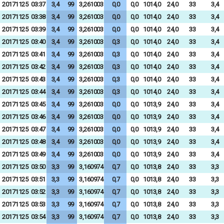
20171125
03:37
3,4
99
3,261003
0,0
0,0
1014,0
24,0
33
3,4
20171125
03:38
3,4
99
3,261003
0,0
0,0
1014,0
24,0
33
3,4
20171125
03:39
3,4
99
3,261003
0,0
0,0
1014,0
24,0
33
3,4
20171125
03:40
3,4
99
3,261003
0,3
0,0
1014,0
24,0
33
3,4
20171125
03:41
3,4
99
3,261003
0,3
0,0
1014,0
24,0
33
3,4
20171125
03:42
3,4
99
3,261003
0,3
0,0
1014,0
24,0
33
3,4
20171125
03:43
3,4
99
3,261003
0,3
0,0
1014,0
24,0
33
3,4
20171125
03:44
3,4
99
3,261003
0,3
0,0
1014,0
24,0
33
3,4
20171125
03:45
3,4
99
3,261003
0,0
0,0
1013,9
24,0
33
3,4
20171125
03:46
3,4
99
3,261003
0,0
0,0
1013,9
24,0
33
3,4
20171125
03:47
3,4
99
3,261003
0,0
0,0
1013,9
24,0
33
3,4
20171125
03:48
3,4
99
3,261003
0,0
0,0
1013,9
24,0
33
3,4
20171125
03:49
3,4
99
3,261003
0,0
0,0
1013,9
24,0
33
3,4
20171125
03:50
3,3
99
3,160974
0,7
0,0
1013,8
24,0
33
3,3
20171125
03:51
3,3
99
3,160974
0,7
0,0
1013,8
24,0
33
3,3
20171125
03:52
3,3
99
3,160974
0,7
0,0
1013,8
24,0
33
3,3
20171125
03:53
3,3
99
3,160974
0,7
0,0
1013,8
24,0
33
3,3
20171125
03:54
3,3
99
3,160974
0,7
0,0
1013,8
24,0
33
3,3