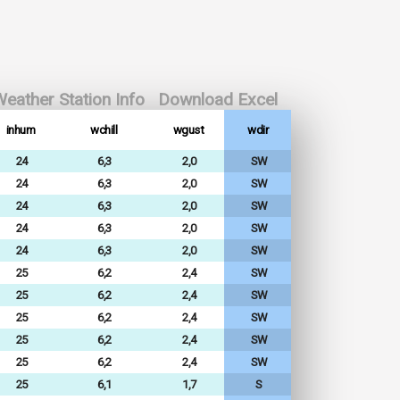
eather Station Info
Download Excel
inhum
wchill
wgust
wdir
24
6,3
2,0
SW
24
6,3
2,0
SW
24
6,3
2,0
SW
24
6,3
2,0
SW
24
6,3
2,0
SW
25
6,2
2,4
SW
25
6,2
2,4
SW
25
6,2
2,4
SW
25
6,2
2,4
SW
25
6,2
2,4
SW
25
6,1
1,7
S