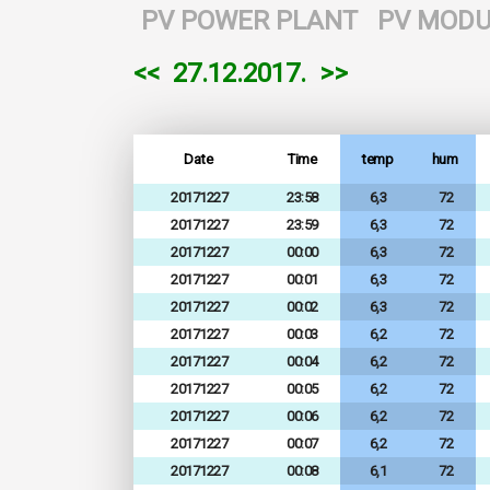
PV POWER PLANT
PV MODU
<<
27.12.2017.
>>
Date
Time
temp
hum
20171227
23:58
6,3
72
20171227
23:59
6,3
72
20171227
00:00
6,3
72
20171227
00:01
6,3
72
20171227
00:02
6,3
72
20171227
00:03
6,2
72
20171227
00:04
6,2
72
20171227
00:05
6,2
72
20171227
00:06
6,2
72
20171227
00:07
6,2
72
20171227
00:08
6,1
72