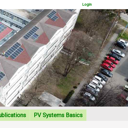
Login
WOWSlider.com
blications
PV Systems Basics