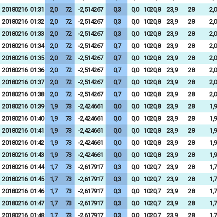
20180216
01:31
2,0
72
-2,514267
0,3
0,0
1020,8
23,9
28
2,0
20180216
01:32
2,0
72
-2,514267
0,3
0,0
1020,8
23,9
28
2,0
20180216
01:33
2,0
72
-2,514267
0,3
0,0
1020,8
23,9
28
2,0
20180216
01:34
2,0
72
-2,514267
0,7
0,0
1020,8
23,9
28
2,0
20180216
01:35
2,0
72
-2,514267
0,7
0,0
1020,8
23,9
28
2,0
20180216
01:36
2,0
72
-2,514267
0,7
0,0
1020,8
23,9
28
2,0
20180216
01:37
2,0
72
-2,514267
0,7
0,0
1020,8
23,9
28
2,0
20180216
01:38
2,0
72
-2,514267
0,7
0,0
1020,8
23,9
28
2,0
20180216
01:39
1,9
73
-2,424661
0,0
0,0
1020,8
23,9
28
1,9
20180216
01:40
1,9
73
-2,424661
0,0
0,0
1020,8
23,9
28
1,9
20180216
01:41
1,9
73
-2,424661
0,0
0,0
1020,8
23,9
28
1,9
20180216
01:42
1,9
73
-2,424661
0,0
0,0
1020,8
23,9
28
1,9
20180216
01:43
1,9
73
-2,424661
0,0
0,0
1020,8
23,9
28
1,9
20180216
01:44
1,7
73
-2,617917
0,3
0,0
1020,7
23,9
28
1,7
20180216
01:45
1,7
73
-2,617917
0,3
0,0
1020,7
23,9
28
1,7
20180216
01:46
1,7
73
-2,617917
0,3
0,0
1020,7
23,9
28
1,7
20180216
01:47
1,7
73
-2,617917
0,3
0,0
1020,7
23,9
28
1,7
20180216
01:48
1,7
73
-2,617917
0,3
0,0
1020,7
23,9
28
1,7