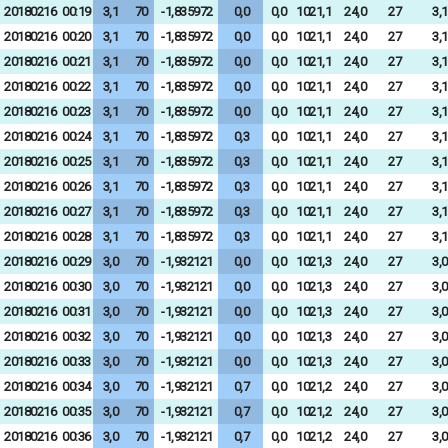
20180216
00:19
3,1
70
-1,835972
0,0
0,0
1021,1
24,0
27
3,1
20180216
00:20
3,1
70
-1,835972
0,0
0,0
1021,1
24,0
27
3,1
20180216
00:21
3,1
70
-1,835972
0,0
0,0
1021,1
24,0
27
3,1
20180216
00:22
3,1
70
-1,835972
0,0
0,0
1021,1
24,0
27
3,1
20180216
00:23
3,1
70
-1,835972
0,0
0,0
1021,1
24,0
27
3,1
20180216
00:24
3,1
70
-1,835972
0,3
0,0
1021,1
24,0
27
3,1
20180216
00:25
3,1
70
-1,835972
0,3
0,0
1021,1
24,0
27
3,1
20180216
00:26
3,1
70
-1,835972
0,3
0,0
1021,1
24,0
27
3,1
20180216
00:27
3,1
70
-1,835972
0,3
0,0
1021,1
24,0
27
3,1
20180216
00:28
3,1
70
-1,835972
0,3
0,0
1021,1
24,0
27
3,1
20180216
00:29
3,0
70
-1,932121
0,0
0,0
1021,3
24,0
27
3,0
20180216
00:30
3,0
70
-1,932121
0,0
0,0
1021,3
24,0
27
3,0
20180216
00:31
3,0
70
-1,932121
0,0
0,0
1021,3
24,0
27
3,0
20180216
00:32
3,0
70
-1,932121
0,0
0,0
1021,3
24,0
27
3,0
20180216
00:33
3,0
70
-1,932121
0,0
0,0
1021,3
24,0
27
3,0
20180216
00:34
3,0
70
-1,932121
0,7
0,0
1021,2
24,0
27
3,0
20180216
00:35
3,0
70
-1,932121
0,7
0,0
1021,2
24,0
27
3,0
20180216
00:36
3,0
70
-1,932121
0,7
0,0
1021,2
24,0
27
3,0