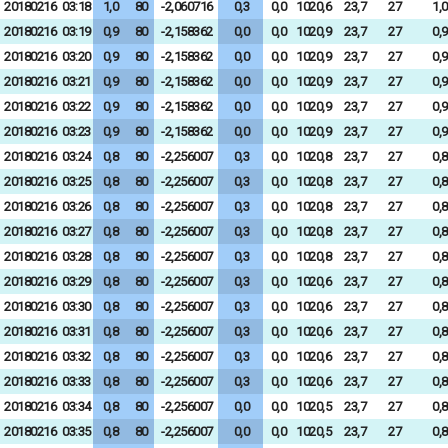
20180216
03:18
1,0
80
-2,060716
0,3
0,0
1020,6
23,7
27
1,0
20180216
03:19
0,9
80
-2,158362
0,0
0,0
1020,9
23,7
27
0,9
20180216
03:20
0,9
80
-2,158362
0,0
0,0
1020,9
23,7
27
0,9
20180216
03:21
0,9
80
-2,158362
0,0
0,0
1020,9
23,7
27
0,9
20180216
03:22
0,9
80
-2,158362
0,0
0,0
1020,9
23,7
27
0,9
20180216
03:23
0,9
80
-2,158362
0,0
0,0
1020,9
23,7
27
0,9
20180216
03:24
0,8
80
-2,256007
0,3
0,0
1020,8
23,7
27
0,8
20180216
03:25
0,8
80
-2,256007
0,3
0,0
1020,8
23,7
27
0,8
20180216
03:26
0,8
80
-2,256007
0,3
0,0
1020,8
23,7
27
0,8
20180216
03:27
0,8
80
-2,256007
0,3
0,0
1020,8
23,7
27
0,8
20180216
03:28
0,8
80
-2,256007
0,3
0,0
1020,8
23,7
27
0,8
20180216
03:29
0,8
80
-2,256007
0,3
0,0
1020,6
23,7
27
0,8
20180216
03:30
0,8
80
-2,256007
0,3
0,0
1020,6
23,7
27
0,8
20180216
03:31
0,8
80
-2,256007
0,3
0,0
1020,6
23,7
27
0,8
20180216
03:32
0,8
80
-2,256007
0,3
0,0
1020,6
23,7
27
0,8
20180216
03:33
0,8
80
-2,256007
0,3
0,0
1020,6
23,7
27
0,8
20180216
03:34
0,8
80
-2,256007
0,0
0,0
1020,5
23,7
27
0,8
20180216
03:35
0,8
80
-2,256007
0,0
0,0
1020,5
23,7
27
0,8