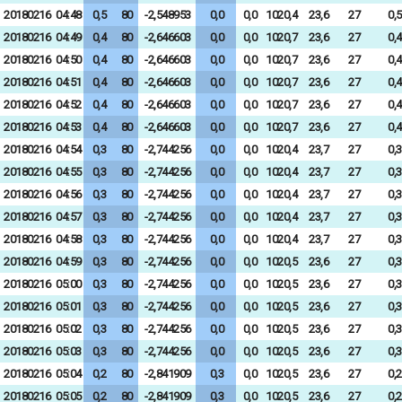
20180216
04:48
0,5
80
-2,548953
0,0
0,0
1020,4
23,6
27
0,5
20180216
04:49
0,4
80
-2,646603
0,0
0,0
1020,7
23,6
27
0,4
20180216
04:50
0,4
80
-2,646603
0,0
0,0
1020,7
23,6
27
0,4
20180216
04:51
0,4
80
-2,646603
0,0
0,0
1020,7
23,6
27
0,4
20180216
04:52
0,4
80
-2,646603
0,0
0,0
1020,7
23,6
27
0,4
20180216
04:53
0,4
80
-2,646603
0,0
0,0
1020,7
23,6
27
0,4
20180216
04:54
0,3
80
-2,744256
0,0
0,0
1020,4
23,7
27
0,3
20180216
04:55
0,3
80
-2,744256
0,0
0,0
1020,4
23,7
27
0,3
20180216
04:56
0,3
80
-2,744256
0,0
0,0
1020,4
23,7
27
0,3
20180216
04:57
0,3
80
-2,744256
0,0
0,0
1020,4
23,7
27
0,3
20180216
04:58
0,3
80
-2,744256
0,0
0,0
1020,4
23,7
27
0,3
20180216
04:59
0,3
80
-2,744256
0,0
0,0
1020,5
23,6
27
0,3
20180216
05:00
0,3
80
-2,744256
0,0
0,0
1020,5
23,6
27
0,3
20180216
05:01
0,3
80
-2,744256
0,0
0,0
1020,5
23,6
27
0,3
20180216
05:02
0,3
80
-2,744256
0,0
0,0
1020,5
23,6
27
0,3
20180216
05:03
0,3
80
-2,744256
0,0
0,0
1020,5
23,6
27
0,3
20180216
05:04
0,2
80
-2,841909
0,3
0,0
1020,5
23,6
27
0,2
20180216
05:05
0,2
80
-2,841909
0,3
0,0
1020,5
23,6
27
0,2