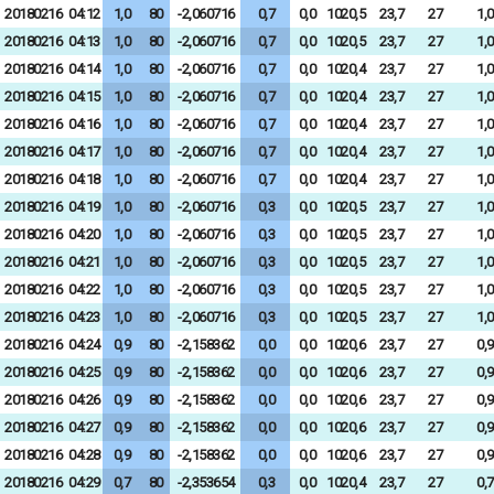
20180216
04:12
1,0
80
-2,060716
0,7
0,0
1020,5
23,7
27
1,0
20180216
04:13
1,0
80
-2,060716
0,7
0,0
1020,5
23,7
27
1,0
20180216
04:14
1,0
80
-2,060716
0,7
0,0
1020,4
23,7
27
1,0
20180216
04:15
1,0
80
-2,060716
0,7
0,0
1020,4
23,7
27
1,0
20180216
04:16
1,0
80
-2,060716
0,7
0,0
1020,4
23,7
27
1,0
20180216
04:17
1,0
80
-2,060716
0,7
0,0
1020,4
23,7
27
1,0
20180216
04:18
1,0
80
-2,060716
0,7
0,0
1020,4
23,7
27
1,0
20180216
04:19
1,0
80
-2,060716
0,3
0,0
1020,5
23,7
27
1,0
20180216
04:20
1,0
80
-2,060716
0,3
0,0
1020,5
23,7
27
1,0
20180216
04:21
1,0
80
-2,060716
0,3
0,0
1020,5
23,7
27
1,0
20180216
04:22
1,0
80
-2,060716
0,3
0,0
1020,5
23,7
27
1,0
20180216
04:23
1,0
80
-2,060716
0,3
0,0
1020,5
23,7
27
1,0
20180216
04:24
0,9
80
-2,158362
0,0
0,0
1020,6
23,7
27
0,9
20180216
04:25
0,9
80
-2,158362
0,0
0,0
1020,6
23,7
27
0,9
20180216
04:26
0,9
80
-2,158362
0,0
0,0
1020,6
23,7
27
0,9
20180216
04:27
0,9
80
-2,158362
0,0
0,0
1020,6
23,7
27
0,9
20180216
04:28
0,9
80
-2,158362
0,0
0,0
1020,6
23,7
27
0,9
20180216
04:29
0,7
80
-2,353654
0,3
0,0
1020,4
23,7
27
0,7