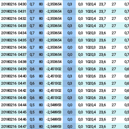
20180216
04:30
0,7
80
-2,353654
0,3
0,0
1020,4
23,7
27
0,7
20180216
04:31
0,7
80
-2,353654
0,3
0,0
1020,4
23,7
27
0,7
20180216
04:32
0,7
80
-2,353654
0,3
0,0
1020,4
23,7
27
0,7
20180216
04:33
0,7
80
-2,353654
0,3
0,0
1020,4
23,7
27
0,7
20180216
04:34
0,7
80
-2,353654
0,0
0,0
1020,3
23,6
27
0,7
20180216
04:35
0,7
80
-2,353654
0,0
0,0
1020,3
23,6
27
0,7
20180216
04:36
0,7
80
-2,353654
0,0
0,0
1020,3
23,6
27
0,7
20180216
04:37
0,7
80
-2,353654
0,0
0,0
1020,3
23,6
27
0,7
20180216
04:38
0,7
80
-2,353654
0,0
0,0
1020,3
23,6
27
0,7
20180216
04:39
0,6
80
-2,451302
0,3
0,0
1020,6
23,6
27
0,6
20180216
04:40
0,6
80
-2,451302
0,3
0,0
1020,6
23,6
27
0,6
20180216
04:41
0,6
80
-2,451302
0,3
0,0
1020,6
23,6
27
0,6
20180216
04:42
0,6
80
-2,451302
0,3
0,0
1020,6
23,6
27
0,6
20180216
04:43
0,6
80
-2,451302
0,3
0,0
1020,6
23,6
27
0,6
20180216
04:44
0,5
80
-2,548953
0,0
0,0
1020,4
23,6
27
0,5
20180216
04:45
0,5
80
-2,548953
0,0
0,0
1020,4
23,6
27
0,5
20180216
04:46
0,5
80
-2,548953
0,0
0,0
1020,4
23,6
27
0,5
20180216
04:47
0,5
80
-2,548953
0,0
0,0
1020,4
23,6
27
0,5