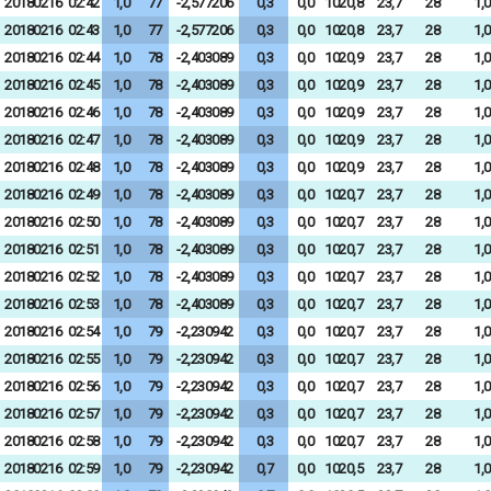
20180216
02:42
1,0
77
-2,577206
0,3
0,0
1020,8
23,7
28
1,0
20180216
02:43
1,0
77
-2,577206
0,3
0,0
1020,8
23,7
28
1,0
20180216
02:44
1,0
78
-2,403089
0,3
0,0
1020,9
23,7
28
1,0
20180216
02:45
1,0
78
-2,403089
0,3
0,0
1020,9
23,7
28
1,0
20180216
02:46
1,0
78
-2,403089
0,3
0,0
1020,9
23,7
28
1,0
20180216
02:47
1,0
78
-2,403089
0,3
0,0
1020,9
23,7
28
1,0
20180216
02:48
1,0
78
-2,403089
0,3
0,0
1020,9
23,7
28
1,0
20180216
02:49
1,0
78
-2,403089
0,3
0,0
1020,7
23,7
28
1,0
20180216
02:50
1,0
78
-2,403089
0,3
0,0
1020,7
23,7
28
1,0
20180216
02:51
1,0
78
-2,403089
0,3
0,0
1020,7
23,7
28
1,0
20180216
02:52
1,0
78
-2,403089
0,3
0,0
1020,7
23,7
28
1,0
20180216
02:53
1,0
78
-2,403089
0,3
0,0
1020,7
23,7
28
1,0
20180216
02:54
1,0
79
-2,230942
0,3
0,0
1020,7
23,7
28
1,0
20180216
02:55
1,0
79
-2,230942
0,3
0,0
1020,7
23,7
28
1,0
20180216
02:56
1,0
79
-2,230942
0,3
0,0
1020,7
23,7
28
1,0
20180216
02:57
1,0
79
-2,230942
0,3
0,0
1020,7
23,7
28
1,0
20180216
02:58
1,0
79
-2,230942
0,3
0,0
1020,7
23,7
28
1,0
20180216
02:59
1,0
79
-2,230942
0,7
0,0
1020,5
23,7
28
1,0