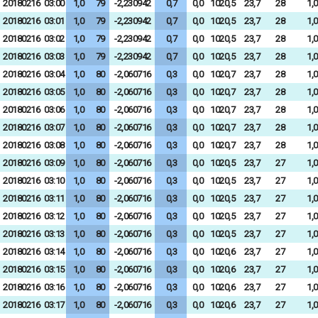
20180216
03:00
1,0
79
-2,230942
0,7
0,0
1020,5
23,7
28
1,0
20180216
03:01
1,0
79
-2,230942
0,7
0,0
1020,5
23,7
28
1,0
20180216
03:02
1,0
79
-2,230942
0,7
0,0
1020,5
23,7
28
1,0
20180216
03:03
1,0
79
-2,230942
0,7
0,0
1020,5
23,7
28
1,0
20180216
03:04
1,0
80
-2,060716
0,3
0,0
1020,7
23,7
28
1,0
20180216
03:05
1,0
80
-2,060716
0,3
0,0
1020,7
23,7
28
1,0
20180216
03:06
1,0
80
-2,060716
0,3
0,0
1020,7
23,7
28
1,0
20180216
03:07
1,0
80
-2,060716
0,3
0,0
1020,7
23,7
28
1,0
20180216
03:08
1,0
80
-2,060716
0,3
0,0
1020,7
23,7
28
1,0
20180216
03:09
1,0
80
-2,060716
0,3
0,0
1020,5
23,7
27
1,0
20180216
03:10
1,0
80
-2,060716
0,3
0,0
1020,5
23,7
27
1,0
20180216
03:11
1,0
80
-2,060716
0,3
0,0
1020,5
23,7
27
1,0
20180216
03:12
1,0
80
-2,060716
0,3
0,0
1020,5
23,7
27
1,0
20180216
03:13
1,0
80
-2,060716
0,3
0,0
1020,5
23,7
27
1,0
20180216
03:14
1,0
80
-2,060716
0,3
0,0
1020,6
23,7
27
1,0
20180216
03:15
1,0
80
-2,060716
0,3
0,0
1020,6
23,7
27
1,0
20180216
03:16
1,0
80
-2,060716
0,3
0,0
1020,6
23,7
27
1,0
20180216
03:17
1,0
80
-2,060716
0,3
0,0
1020,6
23,7
27
1,0