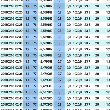
20180216
02:24
1,2
76
-2,559182
0,3
0,0
1020,9
23,8
28
1,2
20180216
02:25
1,2
76
-2,559182
0,3
0,0
1020,9
23,8
28
1,2
20180216
02:26
1,2
76
-2,559182
0,3
0,0
1020,9
23,8
28
1,2
20180216
02:27
1,2
76
-2,559182
0,3
0,0
1020,9
23,8
28
1,2
20180216
02:28
1,2
76
-2,559182
0,3
0,0
1020,9
23,8
28
1,2
20180216
02:29
1,2
76
-2,559182
0,3
0,0
1020,8
23,7
28
1,2
20180216
02:30
1,2
76
-2,559182
0,3
0,0
1020,8
23,7
28
1,2
20180216
02:31
1,2
76
-2,559182
0,3
0,0
1020,8
23,7
28
1,2
20180216
02:32
1,2
76
-2,559182
0,3
0,0
1020,8
23,7
28
1,2
20180216
02:33
1,2
76
-2,559182
0,3
0,0
1020,8
23,7
28
1,2
20180216
02:34
1,1
77
-2,479983
0,7
0,0
1020,9
23,7
28
1,1
20180216
02:35
1,1
77
-2,479983
0,7
0,0
1020,9
23,7
28
1,1
20180216
02:36
1,1
77
-2,479983
0,7
0,0
1020,9
23,7
28
1,1
20180216
02:37
1,1
77
-2,479983
0,7
0,0
1020,9
23,7
28
1,1
20180216
02:38
1,1
77
-2,479983
0,7
0,0
1020,9
23,7
28
1,1
20180216
02:39
1,0
77
-2,577206
0,3
0,0
1020,8
23,7
28
1,0
20180216
02:40
1,0
77
-2,577206
0,3
0,0
1020,8
23,7
28
1,0
20180216
02:41
1,0
77
-2,577206
0,3
0,0
1020,8
23,7
28
1,0