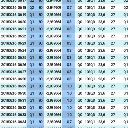
20180216
06:17
0,2
80
-2,841909
0,7
0,0
1020,1
23,6
27
0,2
20180216
06:18
0,2
80
-2,841909
0,7
0,0
1020,1
23,6
27
0,2
20180216
06:19
0,1
80
-2,939564
0,3
0,0
1020,3
23,6
27
0,1
20180216
06:20
0,1
80
-2,939564
0,3
0,0
1020,3
23,6
27
0,1
20180216
06:21
0,1
80
-2,939564
0,3
0,0
1020,3
23,6
27
0,1
20180216
06:22
0,1
80
-2,939564
0,3
0,0
1020,3
23,6
27
0,1
20180216
06:23
0,1
80
-2,939564
0,3
0,0
1020,3
23,6
27
0,1
20180216
06:24
0,1
80
-2,939564
0,3
0,0
1020,1
23,6
27
0,1
20180216
06:25
0,1
80
-2,939564
0,3
0,0
1020,1
23,6
27
0,1
20180216
06:26
0,1
80
-2,939564
0,3
0,0
1020,1
23,6
27
0,1
20180216
06:27
0,1
80
-2,939564
0,3
0,0
1020,1
23,6
27
0,1
20180216
06:28
0,1
80
-2,939564
0,3
0,0
1020,1
23,6
27
0,1
20180216
06:29
0,1
80
-2,939564
1,0
0,0
1020,3
23,6
27
0,1
20180216
06:30
0,1
80
-2,939564
1,0
0,0
1020,3
23,6
27
0,1
20180216
06:31
0,1
80
-2,939564
1,0
0,0
1020,3
23,6
27
0,1
20180216
06:32
0,1
80
-2,939564
1,0
0,0
1020,3
23,6
27
0,1
20180216
06:33
0,1
80
-2,939564
1,0
0,0
1020,3
23,6
27
0,1
20180216
06:34
0,1
80
-2,939564
0,7
0,0
1020,1
23,6
27
0,1