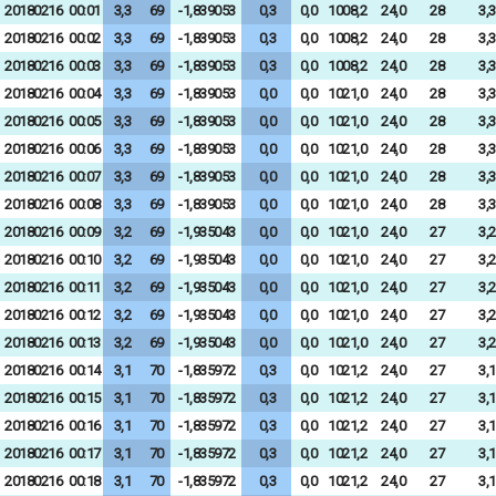
20180216
00:01
3,3
69
-1,839053
0,3
0,0
1008,2
24,0
28
3,3
20180216
00:02
3,3
69
-1,839053
0,3
0,0
1008,2
24,0
28
3,3
20180216
00:03
3,3
69
-1,839053
0,3
0,0
1008,2
24,0
28
3,3
20180216
00:04
3,3
69
-1,839053
0,0
0,0
1021,0
24,0
28
3,3
20180216
00:05
3,3
69
-1,839053
0,0
0,0
1021,0
24,0
28
3,3
20180216
00:06
3,3
69
-1,839053
0,0
0,0
1021,0
24,0
28
3,3
20180216
00:07
3,3
69
-1,839053
0,0
0,0
1021,0
24,0
28
3,3
20180216
00:08
3,3
69
-1,839053
0,0
0,0
1021,0
24,0
28
3,3
20180216
00:09
3,2
69
-1,935043
0,0
0,0
1021,0
24,0
27
3,2
20180216
00:10
3,2
69
-1,935043
0,0
0,0
1021,0
24,0
27
3,2
20180216
00:11
3,2
69
-1,935043
0,0
0,0
1021,0
24,0
27
3,2
20180216
00:12
3,2
69
-1,935043
0,0
0,0
1021,0
24,0
27
3,2
20180216
00:13
3,2
69
-1,935043
0,0
0,0
1021,0
24,0
27
3,2
20180216
00:14
3,1
70
-1,835972
0,3
0,0
1021,2
24,0
27
3,1
20180216
00:15
3,1
70
-1,835972
0,3
0,0
1021,2
24,0
27
3,1
20180216
00:16
3,1
70
-1,835972
0,3
0,0
1021,2
24,0
27
3,1
20180216
00:17
3,1
70
-1,835972
0,3
0,0
1021,2
24,0
27
3,1
20180216
00:18
3,1
70
-1,835972
0,3
0,0
1021,2
24,0
27
3,1