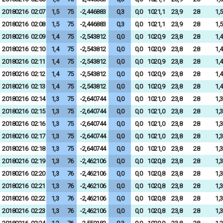
20180216
02:07
1,5
75
-2,446883
0,3
0,0
1021,1
23,9
28
1,5
20180216
02:08
1,5
75
-2,446883
0,3
0,0
1021,1
23,9
28
1,5
20180216
02:09
1,4
75
-2,543812
0,0
0,0
1020,9
23,8
28
1,4
20180216
02:10
1,4
75
-2,543812
0,0
0,0
1020,9
23,8
28
1,4
20180216
02:11
1,4
75
-2,543812
0,0
0,0
1020,9
23,8
28
1,4
20180216
02:12
1,4
75
-2,543812
0,0
0,0
1020,9
23,8
28
1,4
20180216
02:13
1,4
75
-2,543812
0,0
0,0
1020,9
23,8
28
1,4
20180216
02:14
1,3
75
-2,640744
0,0
0,0
1021,0
23,8
28
1,3
20180216
02:15
1,3
75
-2,640744
0,0
0,0
1021,0
23,8
28
1,3
20180216
02:16
1,3
75
-2,640744
0,0
0,0
1021,0
23,8
28
1,3
20180216
02:17
1,3
75
-2,640744
0,0
0,0
1021,0
23,8
28
1,3
20180216
02:18
1,3
75
-2,640744
0,0
0,0
1021,0
23,8
28
1,3
20180216
02:19
1,3
76
-2,462106
0,0
0,0
1020,8
23,8
28
1,3
20180216
02:20
1,3
76
-2,462106
0,0
0,0
1020,8
23,8
28
1,3
20180216
02:21
1,3
76
-2,462106
0,0
0,0
1020,8
23,8
28
1,3
20180216
02:22
1,3
76
-2,462106
0,0
0,0
1020,8
23,8
28
1,3
20180216
02:23
1,3
76
-2,462106
0,0
0,0
1020,8
23,8
28
1,3