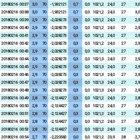
20180216
00:37
3,0
70
-1,932121
0,7
0,0
1021,2
24,0
27
3,0
20180216
00:38
3,0
70
-1,932121
0,7
0,0
1021,2
24,0
27
3,0
20180216
00:39
2,9
70
-2,028273
0,3
0,0
1021,2
24,0
27
2,9
20180216
00:40
2,9
70
-2,028273
0,3
0,0
1021,2
24,0
27
2,9
20180216
00:41
2,9
70
-2,028273
0,3
0,0
1021,2
24,0
27
2,9
20180216
00:42
2,9
70
-2,028273
0,3
0,0
1021,2
24,0
27
2,9
20180216
00:43
2,9
70
-2,028273
0,3
0,0
1021,2
24,0
27
2,9
20180216
00:44
2,9
70
-2,028273
0,3
0,0
1021,3
24,0
27
2,9
20180216
00:45
2,9
70
-2,028273
0,3
0,0
1021,3
24,0
27
2,9
20180216
00:46
2,9
70
-2,028273
0,3
0,0
1021,3
24,0
27
2,9
20180216
00:47
2,9
70
-2,028273
0,3
0,0
1021,3
24,0
27
2,9
20180216
00:48
2,9
70
-2,028273
0,3
0,0
1021,3
24,0
27
2,9
20180216
00:49
2,8
70
-2,124427
0,3
0,0
1021,2
24,0
27
2,8
20180216
00:50
2,8
70
-2,124427
0,3
0,0
1021,2
24,0
27
2,8
20180216
00:51
2,8
70
-2,124427
0,3
0,0
1021,2
24,0
27
2,8
20180216
00:52
2,8
70
-2,124427
0,3
0,0
1021,2
24,0
27
2,8
20180216
00:53
2,8
70
-2,124427
0,3
0,0
1021,2
24,0
27
2,8
20180216
00:54
2,7
70
-2,220582
0,0
0,0
1021,2
23,9
28
2,7