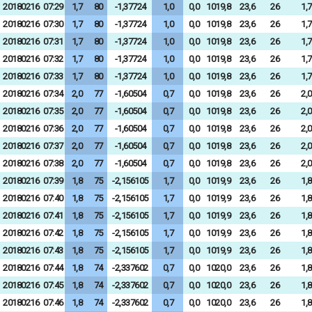
20180216
07:29
1,7
80
-1,37724
1,0
0,0
1019,8
23,6
26
1,7
20180216
07:30
1,7
80
-1,37724
1,0
0,0
1019,8
23,6
26
1,7
20180216
07:31
1,7
80
-1,37724
1,0
0,0
1019,8
23,6
26
1,7
20180216
07:32
1,7
80
-1,37724
1,0
0,0
1019,8
23,6
26
1,7
20180216
07:33
1,7
80
-1,37724
1,0
0,0
1019,8
23,6
26
1,7
20180216
07:34
2,0
77
-1,60504
0,7
0,0
1019,8
23,6
26
2,0
20180216
07:35
2,0
77
-1,60504
0,7
0,0
1019,8
23,6
26
2,0
20180216
07:36
2,0
77
-1,60504
0,7
0,0
1019,8
23,6
26
2,0
20180216
07:37
2,0
77
-1,60504
0,7
0,0
1019,8
23,6
26
2,0
20180216
07:38
2,0
77
-1,60504
0,7
0,0
1019,8
23,6
26
2,0
20180216
07:39
1,8
75
-2,156105
1,7
0,0
1019,9
23,6
26
1,8
20180216
07:40
1,8
75
-2,156105
1,7
0,0
1019,9
23,6
26
1,8
20180216
07:41
1,8
75
-2,156105
1,7
0,0
1019,9
23,6
26
1,8
20180216
07:42
1,8
75
-2,156105
1,7
0,0
1019,9
23,6
26
1,8
20180216
07:43
1,8
75
-2,156105
1,7
0,0
1019,9
23,6
26
1,8
20180216
07:44
1,8
74
-2,337602
0,7
0,0
1020,0
23,6
26
1,8
20180216
07:45
1,8
74
-2,337602
0,7
0,0
1020,0
23,6
26
1,8
20180216
07:46
1,8
74
-2,337602
0,7
0,0
1020,0
23,6
26
1,8