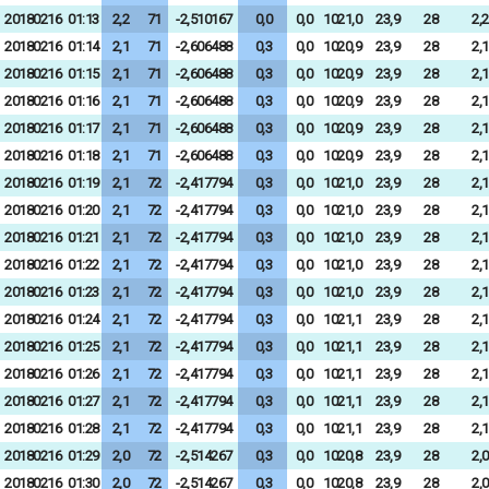
20180216
01:13
2,2
71
-2,510167
0,0
0,0
1021,0
23,9
28
2,2
20180216
01:14
2,1
71
-2,606488
0,3
0,0
1020,9
23,9
28
2,1
20180216
01:15
2,1
71
-2,606488
0,3
0,0
1020,9
23,9
28
2,1
20180216
01:16
2,1
71
-2,606488
0,3
0,0
1020,9
23,9
28
2,1
20180216
01:17
2,1
71
-2,606488
0,3
0,0
1020,9
23,9
28
2,1
20180216
01:18
2,1
71
-2,606488
0,3
0,0
1020,9
23,9
28
2,1
20180216
01:19
2,1
72
-2,417794
0,3
0,0
1021,0
23,9
28
2,1
20180216
01:20
2,1
72
-2,417794
0,3
0,0
1021,0
23,9
28
2,1
20180216
01:21
2,1
72
-2,417794
0,3
0,0
1021,0
23,9
28
2,1
20180216
01:22
2,1
72
-2,417794
0,3
0,0
1021,0
23,9
28
2,1
20180216
01:23
2,1
72
-2,417794
0,3
0,0
1021,0
23,9
28
2,1
20180216
01:24
2,1
72
-2,417794
0,3
0,0
1021,1
23,9
28
2,1
20180216
01:25
2,1
72
-2,417794
0,3
0,0
1021,1
23,9
28
2,1
20180216
01:26
2,1
72
-2,417794
0,3
0,0
1021,1
23,9
28
2,1
20180216
01:27
2,1
72
-2,417794
0,3
0,0
1021,1
23,9
28
2,1
20180216
01:28
2,1
72
-2,417794
0,3
0,0
1021,1
23,9
28
2,1
20180216
01:29
2,0
72
-2,514267
0,3
0,0
1020,8
23,9
28
2,0
20180216
01:30
2,0
72
-2,514267
0,3
0,0
1020,8
23,9
28
2,0