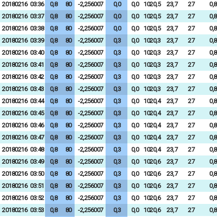
20180216
03:36
0,8
80
-2,256007
0,0
0,0
1020,5
23,7
27
0,8
20180216
03:37
0,8
80
-2,256007
0,0
0,0
1020,5
23,7
27
0,8
20180216
03:38
0,8
80
-2,256007
0,0
0,0
1020,5
23,7
27
0,8
20180216
03:39
0,8
80
-2,256007
0,3
0,0
1020,3
23,7
27
0,8
20180216
03:40
0,8
80
-2,256007
0,3
0,0
1020,3
23,7
27
0,8
20180216
03:41
0,8
80
-2,256007
0,3
0,0
1020,3
23,7
27
0,8
20180216
03:42
0,8
80
-2,256007
0,3
0,0
1020,3
23,7
27
0,8
20180216
03:43
0,8
80
-2,256007
0,3
0,0
1020,3
23,7
27
0,8
20180216
03:44
0,8
80
-2,256007
0,3
0,0
1020,4
23,7
27
0,8
20180216
03:45
0,8
80
-2,256007
0,3
0,0
1020,4
23,7
27
0,8
20180216
03:46
0,8
80
-2,256007
0,3
0,0
1020,4
23,7
27
0,8
20180216
03:47
0,8
80
-2,256007
0,3
0,0
1020,4
23,7
27
0,8
20180216
03:48
0,8
80
-2,256007
0,3
0,0
1020,4
23,7
27
0,8
20180216
03:49
0,8
80
-2,256007
0,3
0,0
1020,6
23,7
27
0,8
20180216
03:50
0,8
80
-2,256007
0,3
0,0
1020,6
23,7
27
0,8
20180216
03:51
0,8
80
-2,256007
0,3
0,0
1020,6
23,7
27
0,8
20180216
03:52
0,8
80
-2,256007
0,3
0,0
1020,6
23,7
27
0,8
20180216
03:53
0,8
80
-2,256007
0,3
0,0
1020,6
23,7
27
0,8