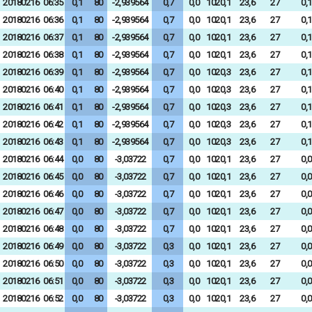
20180216
06:35
0,1
80
-2,939564
0,7
0,0
1020,1
23,6
27
0,1
20180216
06:36
0,1
80
-2,939564
0,7
0,0
1020,1
23,6
27
0,1
20180216
06:37
0,1
80
-2,939564
0,7
0,0
1020,1
23,6
27
0,1
20180216
06:38
0,1
80
-2,939564
0,7
0,0
1020,1
23,6
27
0,1
20180216
06:39
0,1
80
-2,939564
0,7
0,0
1020,3
23,6
27
0,1
20180216
06:40
0,1
80
-2,939564
0,7
0,0
1020,3
23,6
27
0,1
20180216
06:41
0,1
80
-2,939564
0,7
0,0
1020,3
23,6
27
0,1
20180216
06:42
0,1
80
-2,939564
0,7
0,0
1020,3
23,6
27
0,1
20180216
06:43
0,1
80
-2,939564
0,7
0,0
1020,3
23,6
27
0,1
20180216
06:44
0,0
80
-3,03722
0,7
0,0
1020,1
23,6
27
0,0
20180216
06:45
0,0
80
-3,03722
0,7
0,0
1020,1
23,6
27
0,0
20180216
06:46
0,0
80
-3,03722
0,7
0,0
1020,1
23,6
27
0,0
20180216
06:47
0,0
80
-3,03722
0,7
0,0
1020,1
23,6
27
0,0
20180216
06:48
0,0
80
-3,03722
0,7
0,0
1020,1
23,6
27
0,0
20180216
06:49
0,0
80
-3,03722
0,3
0,0
1020,1
23,6
27
0,0
20180216
06:50
0,0
80
-3,03722
0,3
0,0
1020,1
23,6
27
0,0
20180216
06:51
0,0
80
-3,03722
0,3
0,0
1020,1
23,6
27
0,0
20180216
06:52
0,0
80
-3,03722
0,3
0,0
1020,1
23,6
27
0,0