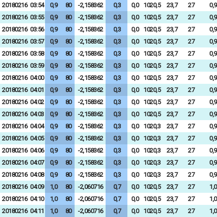
20180216
03:54
0,9
80
-2,158362
0,3
0,0
1020,5
23,7
27
0,9
20180216
03:55
0,9
80
-2,158362
0,3
0,0
1020,5
23,7
27
0,9
20180216
03:56
0,9
80
-2,158362
0,3
0,0
1020,5
23,7
27
0,9
20180216
03:57
0,9
80
-2,158362
0,3
0,0
1020,5
23,7
27
0,9
20180216
03:58
0,9
80
-2,158362
0,3
0,0
1020,5
23,7
27
0,9
20180216
03:59
0,9
80
-2,158362
0,3
0,0
1020,5
23,7
27
0,9
20180216
04:00
0,9
80
-2,158362
0,3
0,0
1020,5
23,7
27
0,9
20180216
04:01
0,9
80
-2,158362
0,3
0,0
1020,5
23,7
27
0,9
20180216
04:02
0,9
80
-2,158362
0,3
0,0
1020,5
23,7
27
0,9
20180216
04:03
0,9
80
-2,158362
0,3
0,0
1020,5
23,7
27
0,9
20180216
04:04
0,9
80
-2,158362
0,3
0,0
1020,3
23,7
27
0,9
20180216
04:05
0,9
80
-2,158362
0,3
0,0
1020,3
23,7
27
0,9
20180216
04:06
0,9
80
-2,158362
0,3
0,0
1020,3
23,7
27
0,9
20180216
04:07
0,9
80
-2,158362
0,3
0,0
1020,3
23,7
27
0,9
20180216
04:08
0,9
80
-2,158362
0,3
0,0
1020,3
23,7
27
0,9
20180216
04:09
1,0
80
-2,060716
0,7
0,0
1020,5
23,7
27
1,0
20180216
04:10
1,0
80
-2,060716
0,7
0,0
1020,5
23,7
27
1,0
20180216
04:11
1,0
80
-2,060716
0,7
0,0
1020,5
23,7
27
1,0