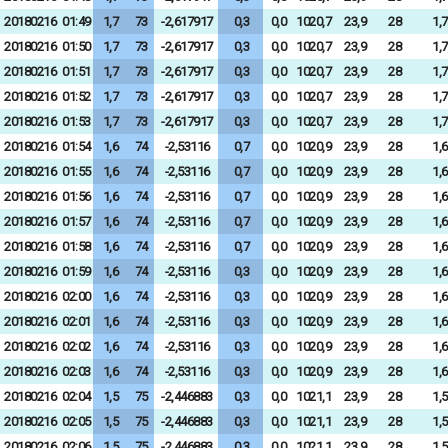
20180216
01:49
1,7
73
-2,617917
0,3
0,0
1020,7
23,9
28
1,7
20180216
01:50
1,7
73
-2,617917
0,3
0,0
1020,7
23,9
28
1,7
20180216
01:51
1,7
73
-2,617917
0,3
0,0
1020,7
23,9
28
1,7
20180216
01:52
1,7
73
-2,617917
0,3
0,0
1020,7
23,9
28
1,7
20180216
01:53
1,7
73
-2,617917
0,3
0,0
1020,7
23,9
28
1,7
20180216
01:54
1,6
74
-2,53116
0,7
0,0
1020,9
23,9
28
1,6
20180216
01:55
1,6
74
-2,53116
0,7
0,0
1020,9
23,9
28
1,6
20180216
01:56
1,6
74
-2,53116
0,7
0,0
1020,9
23,9
28
1,6
20180216
01:57
1,6
74
-2,53116
0,7
0,0
1020,9
23,9
28
1,6
20180216
01:58
1,6
74
-2,53116
0,7
0,0
1020,9
23,9
28
1,6
20180216
01:59
1,6
74
-2,53116
0,3
0,0
1020,9
23,9
28
1,6
20180216
02:00
1,6
74
-2,53116
0,3
0,0
1020,9
23,9
28
1,6
20180216
02:01
1,6
74
-2,53116
0,3
0,0
1020,9
23,9
28
1,6
20180216
02:02
1,6
74
-2,53116
0,3
0,0
1020,9
23,9
28
1,6
20180216
02:03
1,6
74
-2,53116
0,3
0,0
1020,9
23,9
28
1,6
20180216
02:04
1,5
75
-2,446883
0,3
0,0
1021,1
23,9
28
1,5
20180216
02:05
1,5
75
-2,446883
0,3
0,0
1021,1
23,9
28
1,5
20180216
02:06
1,5
75
-2,446883
0,3
0,0
1021,1
23,9
28
1,5