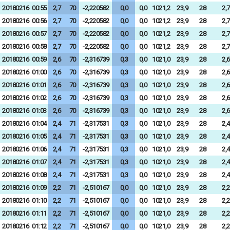
20180216
00:55
2,7
70
-2,220582
0,0
0,0
1021,2
23,9
28
2,7
20180216
00:56
2,7
70
-2,220582
0,0
0,0
1021,2
23,9
28
2,7
20180216
00:57
2,7
70
-2,220582
0,0
0,0
1021,2
23,9
28
2,7
20180216
00:58
2,7
70
-2,220582
0,0
0,0
1021,2
23,9
28
2,7
20180216
00:59
2,6
70
-2,316739
0,3
0,0
1021,0
23,9
28
2,6
20180216
01:00
2,6
70
-2,316739
0,3
0,0
1021,0
23,9
28
2,6
20180216
01:01
2,6
70
-2,316739
0,3
0,0
1021,0
23,9
28
2,6
20180216
01:02
2,6
70
-2,316739
0,3
0,0
1021,0
23,9
28
2,6
20180216
01:03
2,6
70
-2,316739
0,3
0,0
1021,0
23,9
28
2,6
20180216
01:04
2,4
71
-2,317531
0,3
0,0
1021,0
23,9
28
2,4
20180216
01:05
2,4
71
-2,317531
0,3
0,0
1021,0
23,9
28
2,4
20180216
01:06
2,4
71
-2,317531
0,3
0,0
1021,0
23,9
28
2,4
20180216
01:07
2,4
71
-2,317531
0,3
0,0
1021,0
23,9
28
2,4
20180216
01:08
2,4
71
-2,317531
0,3
0,0
1021,0
23,9
28
2,4
20180216
01:09
2,2
71
-2,510167
0,0
0,0
1021,0
23,9
28
2,2
20180216
01:10
2,2
71
-2,510167
0,0
0,0
1021,0
23,9
28
2,2
20180216
01:11
2,2
71
-2,510167
0,0
0,0
1021,0
23,9
28
2,2
20180216
01:12
2,2
71
-2,510167
0,0
0,0
1021,0
23,9
28
2,2