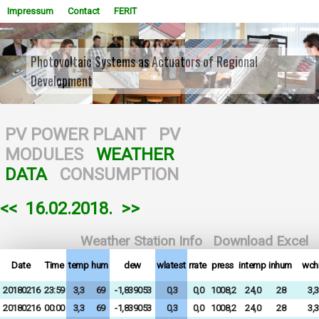
Impressum
Contact
FERIT
Photovoltaic Systems as Actuators of Regional
Development
WOWSlider.com
PV POWER PLANT
PV
MODULES
WEATHER
DATA
CONSUMPTION
<<
16.02.2018.
>>
Weather Station Info
Download Excel
Date
Time
temp
hum
dew
wlatest
rrate
press
intemp
inhum
wchi
20180216
23:59
3,3
69
-1,839053
0,3
0,0
1008,2
24,0
28
3,3
20180216
00:00
3,3
69
-1,839053
0,3
0,0
1008,2
24,0
28
3,3