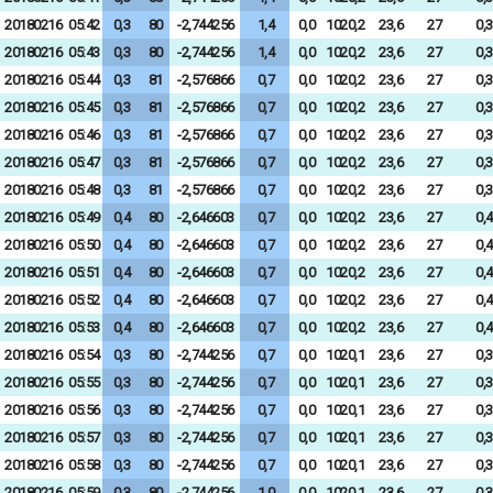
20180216
05:42
0,3
80
-2,744256
1,4
0,0
1020,2
23,6
27
0,3
20180216
05:43
0,3
80
-2,744256
1,4
0,0
1020,2
23,6
27
0,3
20180216
05:44
0,3
81
-2,576866
0,7
0,0
1020,2
23,6
27
0,3
20180216
05:45
0,3
81
-2,576866
0,7
0,0
1020,2
23,6
27
0,3
20180216
05:46
0,3
81
-2,576866
0,7
0,0
1020,2
23,6
27
0,3
20180216
05:47
0,3
81
-2,576866
0,7
0,0
1020,2
23,6
27
0,3
20180216
05:48
0,3
81
-2,576866
0,7
0,0
1020,2
23,6
27
0,3
20180216
05:49
0,4
80
-2,646603
0,7
0,0
1020,2
23,6
27
0,4
20180216
05:50
0,4
80
-2,646603
0,7
0,0
1020,2
23,6
27
0,4
20180216
05:51
0,4
80
-2,646603
0,7
0,0
1020,2
23,6
27
0,4
20180216
05:52
0,4
80
-2,646603
0,7
0,0
1020,2
23,6
27
0,4
20180216
05:53
0,4
80
-2,646603
0,7
0,0
1020,2
23,6
27
0,4
20180216
05:54
0,3
80
-2,744256
0,7
0,0
1020,1
23,6
27
0,3
20180216
05:55
0,3
80
-2,744256
0,7
0,0
1020,1
23,6
27
0,3
20180216
05:56
0,3
80
-2,744256
0,7
0,0
1020,1
23,6
27
0,3
20180216
05:57
0,3
80
-2,744256
0,7
0,0
1020,1
23,6
27
0,3
20180216
05:58
0,3
80
-2,744256
0,7
0,0
1020,1
23,6
27
0,3
20180216
05:59
0,3
80
-2,744256
1,0
0,0
1020,1
23,6
27
0,3