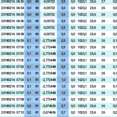
20180216
06:53
0,0
80
-3,03722
0,3
0,0
1020,1
23,6
27
0,0
20180216
06:54
0,0
80
-3,03722
0,3
0,0
1020,2
23,6
26
0,0
20180216
06:55
0,0
80
-3,03722
0,3
0,0
1020,2
23,6
26
0,0
20180216
06:56
0,0
80
-3,03722
0,3
0,0
1020,2
23,6
26
0,0
20180216
06:57
0,0
80
-3,03722
0,3
0,0
1020,2
23,6
26
0,0
20180216
06:58
0,0
80
-3,03722
0,3
0,0
1020,2
23,6
26
0,0
20180216
06:59
0,1
81
-2,772448
0,3
0,0
1020,1
23,6
26
0,1
20180216
07:00
0,1
81
-2,772448
0,3
0,0
1020,1
23,6
26
0,1
20180216
07:01
0,1
81
-2,772448
0,3
0,0
1020,1
23,6
26
0,1
20180216
07:02
0,1
81
-2,772448
0,3
0,0
1020,1
23,6
26
0,1
20180216
07:03
0,1
81
-2,772448
0,3
0,0
1020,1
23,6
26
0,1
20180216
07:04
0,1
81
-2,772448
1,0
0,0
1020,1
23,6
26
0,1
20180216
07:05
0,1
81
-2,772448
1,0
0,0
1020,1
23,6
26
0,1
20180216
07:06
0,1
81
-2,772448
1,0
0,0
1020,1
23,6
26
0,1
20180216
07:07
0,1
81
-2,772448
1,0
0,0
1020,1
23,6
26
0,1
20180216
07:08
0,1
81
-2,772448
1,0
0,0
1020,1
23,6
26
0,1
20180216
07:09
0,2
81
-2,674656
0,7
0,0
1020,0
23,6
26
0,2
20180216
07:10
0,2
81
-2,674656
0,7
0,0
1020,0
23,6
26
0,2