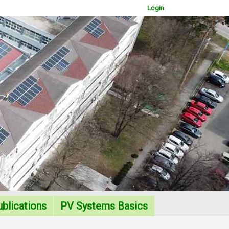
Login
WOWSlider.com
blications
PV Systems Basics