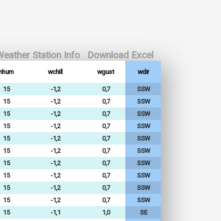
eather Station Info
Download Excel
inhum
wchill
wgust
wdir
15
-1,2
0,7
SSW
15
-1,2
0,7
SSW
15
-1,2
0,7
SSW
15
-1,2
0,7
SSW
15
-1,2
0,7
SSW
15
-1,2
0,7
SSW
15
-1,2
0,7
SSW
15
-1,2
0,7
SSW
15
-1,2
0,7
SSW
15
-1,2
0,7
SSW
15
-1,1
1,0
SE