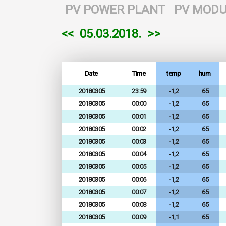
PV POWER PLANT
PV MODU
<<
05.03.2018.
>>
Date
Time
temp
hum
20180305
23:59
-1,2
65
20180305
00:00
-1,2
65
20180305
00:01
-1,2
65
20180305
00:02
-1,2
65
20180305
00:03
-1,2
65
20180305
00:04
-1,2
65
20180305
00:05
-1,2
65
20180305
00:06
-1,2
65
20180305
00:07
-1,2
65
20180305
00:08
-1,2
65
20180305
00:09
-1,1
65