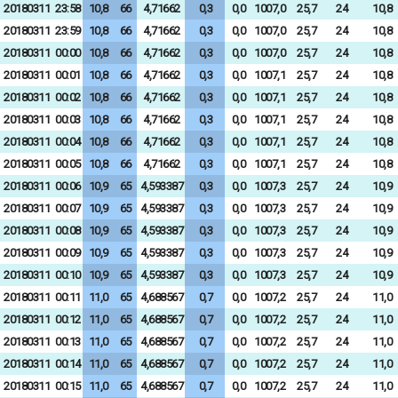
20180311
23:58
10,8
66
4,71662
0,3
0,0
1007,0
25,7
24
10,8
20180311
23:59
10,8
66
4,71662
0,3
0,0
1007,0
25,7
24
10,8
20180311
00:00
10,8
66
4,71662
0,3
0,0
1007,0
25,7
24
10,8
20180311
00:01
10,8
66
4,71662
0,3
0,0
1007,1
25,7
24
10,8
20180311
00:02
10,8
66
4,71662
0,3
0,0
1007,1
25,7
24
10,8
20180311
00:03
10,8
66
4,71662
0,3
0,0
1007,1
25,7
24
10,8
20180311
00:04
10,8
66
4,71662
0,3
0,0
1007,1
25,7
24
10,8
20180311
00:05
10,8
66
4,71662
0,3
0,0
1007,1
25,7
24
10,8
20180311
00:06
10,9
65
4,593387
0,3
0,0
1007,3
25,7
24
10,9
20180311
00:07
10,9
65
4,593387
0,3
0,0
1007,3
25,7
24
10,9
20180311
00:08
10,9
65
4,593387
0,3
0,0
1007,3
25,7
24
10,9
20180311
00:09
10,9
65
4,593387
0,3
0,0
1007,3
25,7
24
10,9
20180311
00:10
10,9
65
4,593387
0,3
0,0
1007,3
25,7
24
10,9
20180311
00:11
11,0
65
4,688567
0,7
0,0
1007,2
25,7
24
11,0
20180311
00:12
11,0
65
4,688567
0,7
0,0
1007,2
25,7
24
11,0
20180311
00:13
11,0
65
4,688567
0,7
0,0
1007,2
25,7
24
11,0
20180311
00:14
11,0
65
4,688567
0,7
0,0
1007,2
25,7
24
11,0
20180311
00:15
11,0
65
4,688567
0,7
0,0
1007,2
25,7
24
11,0