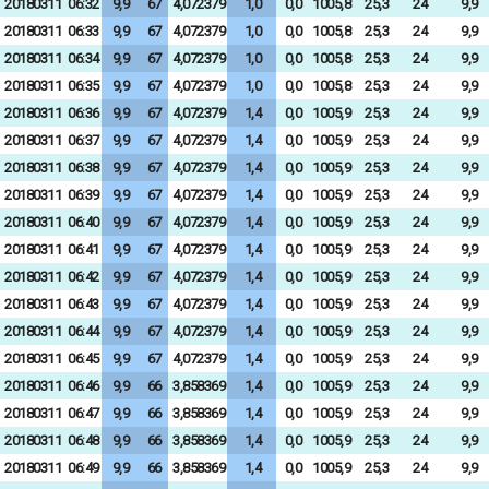
20180311
06:32
9,9
67
4,072379
1,0
0,0
1005,8
25,3
24
9,9
20180311
06:33
9,9
67
4,072379
1,0
0,0
1005,8
25,3
24
9,9
20180311
06:34
9,9
67
4,072379
1,0
0,0
1005,8
25,3
24
9,9
20180311
06:35
9,9
67
4,072379
1,0
0,0
1005,8
25,3
24
9,9
20180311
06:36
9,9
67
4,072379
1,4
0,0
1005,9
25,3
24
9,9
20180311
06:37
9,9
67
4,072379
1,4
0,0
1005,9
25,3
24
9,9
20180311
06:38
9,9
67
4,072379
1,4
0,0
1005,9
25,3
24
9,9
20180311
06:39
9,9
67
4,072379
1,4
0,0
1005,9
25,3
24
9,9
20180311
06:40
9,9
67
4,072379
1,4
0,0
1005,9
25,3
24
9,9
20180311
06:41
9,9
67
4,072379
1,4
0,0
1005,9
25,3
24
9,9
20180311
06:42
9,9
67
4,072379
1,4
0,0
1005,9
25,3
24
9,9
20180311
06:43
9,9
67
4,072379
1,4
0,0
1005,9
25,3
24
9,9
20180311
06:44
9,9
67
4,072379
1,4
0,0
1005,9
25,3
24
9,9
20180311
06:45
9,9
67
4,072379
1,4
0,0
1005,9
25,3
24
9,9
20180311
06:46
9,9
66
3,858369
1,4
0,0
1005,9
25,3
24
9,9
20180311
06:47
9,9
66
3,858369
1,4
0,0
1005,9
25,3
24
9,9
20180311
06:48
9,9
66
3,858369
1,4
0,0
1005,9
25,3
24
9,9
20180311
06:49
9,9
66
3,858369
1,4
0,0
1005,9
25,3
24
9,9