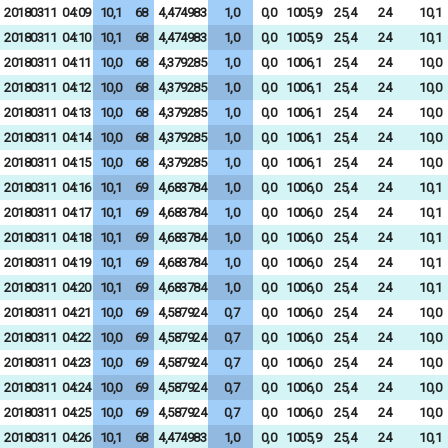
20180311
04:09
10,1
68
4,474983
1,0
0,0
1005,9
25,4
24
10,1
20180311
04:10
10,1
68
4,474983
1,0
0,0
1005,9
25,4
24
10,1
20180311
04:11
10,0
68
4,379285
1,0
0,0
1006,1
25,4
24
10,0
20180311
04:12
10,0
68
4,379285
1,0
0,0
1006,1
25,4
24
10,0
20180311
04:13
10,0
68
4,379285
1,0
0,0
1006,1
25,4
24
10,0
20180311
04:14
10,0
68
4,379285
1,0
0,0
1006,1
25,4
24
10,0
20180311
04:15
10,0
68
4,379285
1,0
0,0
1006,1
25,4
24
10,0
20180311
04:16
10,1
69
4,683784
1,0
0,0
1006,0
25,4
24
10,1
20180311
04:17
10,1
69
4,683784
1,0
0,0
1006,0
25,4
24
10,1
20180311
04:18
10,1
69
4,683784
1,0
0,0
1006,0
25,4
24
10,1
20180311
04:19
10,1
69
4,683784
1,0
0,0
1006,0
25,4
24
10,1
20180311
04:20
10,1
69
4,683784
1,0
0,0
1006,0
25,4
24
10,1
20180311
04:21
10,0
69
4,587924
0,7
0,0
1006,0
25,4
24
10,0
20180311
04:22
10,0
69
4,587924
0,7
0,0
1006,0
25,4
24
10,0
20180311
04:23
10,0
69
4,587924
0,7
0,0
1006,0
25,4
24
10,0
20180311
04:24
10,0
69
4,587924
0,7
0,0
1006,0
25,4
24
10,0
20180311
04:25
10,0
69
4,587924
0,7
0,0
1006,0
25,4
24
10,0
20180311
04:26
10,1
68
4,474983
1,0
0,0
1005,9
25,4
24
10,1