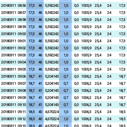
20180311
08:56
17,3
46
5,592242
1,0
0,0
1005,9
25,4
24
17,3
20180311
08:57
17,3
46
5,592242
1,0
0,0
1005,9
25,4
24
17,3
20180311
08:58
17,3
46
5,592242
1,0
0,0
1005,9
25,4
24
17,3
20180311
08:59
17,3
46
5,592242
1,0
0,0
1005,9
25,4
24
17,3
20180311
09:00
17,3
46
5,592242
1,0
0,0
1005,9
25,4
24
17,3
20180311
09:01
17,3
46
5,592242
1,0
0,0
1005,9
25,4
24
17,3
20180311
09:02
17,3
46
5,592242
1,0
0,0
1005,9
25,4
24
17,3
20180311
09:03
17,3
46
5,592242
1,0
0,0
1005,9
25,4
24
17,3
20180311
09:04
17,3
46
5,592242
1,0
0,0
1005,9
25,4
24
17,3
20180311
09:05
17,3
46
5,592242
1,0
0,0
1005,9
25,4
24
17,3
20180311
09:06
18,7
41
5,204143
0,7
0,0
1006,2
25,4
24
18,7
20180311
09:07
18,7
41
5,204143
0,7
0,0
1006,2
25,4
24
18,7
20180311
09:08
18,7
41
5,204143
0,7
0,0
1006,2
25,4
24
18,7
20180311
09:09
18,7
41
5,204143
0,7
0,0
1006,2
25,4
24
18,7
20180311
09:10
18,7
41
5,204143
0,7
0,0
1006,2
25,4
24
18,7
20180311
09:11
18,5
40
4,670224
1,0
0,0
1006,3
25,4
24
18,5
20180311
09:12
18,5
40
4,670224
1,0
0,0
1006,3
25,4
24
18,5
20180311
09:13
18,5
40
4,670224
1,0
0,0
1006,3
25,4
24
18,5