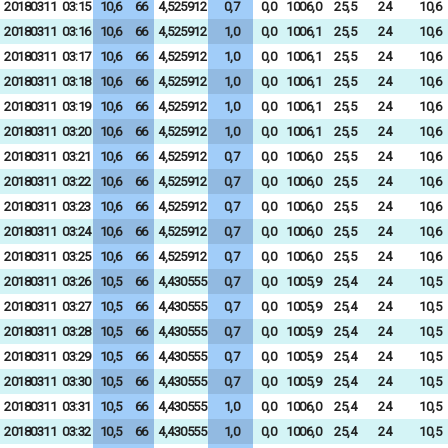
20180311
03:15
10,6
66
4,525912
0,7
0,0
1006,0
25,5
24
10,6
20180311
03:16
10,6
66
4,525912
1,0
0,0
1006,1
25,5
24
10,6
20180311
03:17
10,6
66
4,525912
1,0
0,0
1006,1
25,5
24
10,6
20180311
03:18
10,6
66
4,525912
1,0
0,0
1006,1
25,5
24
10,6
20180311
03:19
10,6
66
4,525912
1,0
0,0
1006,1
25,5
24
10,6
20180311
03:20
10,6
66
4,525912
1,0
0,0
1006,1
25,5
24
10,6
20180311
03:21
10,6
66
4,525912
0,7
0,0
1006,0
25,5
24
10,6
20180311
03:22
10,6
66
4,525912
0,7
0,0
1006,0
25,5
24
10,6
20180311
03:23
10,6
66
4,525912
0,7
0,0
1006,0
25,5
24
10,6
20180311
03:24
10,6
66
4,525912
0,7
0,0
1006,0
25,5
24
10,6
20180311
03:25
10,6
66
4,525912
0,7
0,0
1006,0
25,5
24
10,6
20180311
03:26
10,5
66
4,430555
0,7
0,0
1005,9
25,4
24
10,5
20180311
03:27
10,5
66
4,430555
0,7
0,0
1005,9
25,4
24
10,5
20180311
03:28
10,5
66
4,430555
0,7
0,0
1005,9
25,4
24
10,5
20180311
03:29
10,5
66
4,430555
0,7
0,0
1005,9
25,4
24
10,5
20180311
03:30
10,5
66
4,430555
0,7
0,0
1005,9
25,4
24
10,5
20180311
03:31
10,5
66
4,430555
1,0
0,0
1006,0
25,4
24
10,5
20180311
03:32
10,5
66
4,430555
1,0
0,0
1006,0
25,4
24
10,5