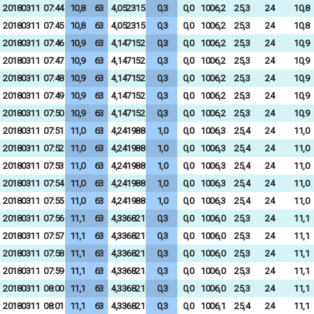
20180311
07:44
10,8
63
4,052315
0,3
0,0
1006,2
25,3
24
10,8
20180311
07:45
10,8
63
4,052315
0,3
0,0
1006,2
25,3
24
10,8
20180311
07:46
10,9
63
4,147152
0,3
0,0
1006,2
25,3
24
10,9
20180311
07:47
10,9
63
4,147152
0,3
0,0
1006,2
25,3
24
10,9
20180311
07:48
10,9
63
4,147152
0,3
0,0
1006,2
25,3
24
10,9
20180311
07:49
10,9
63
4,147152
0,3
0,0
1006,2
25,3
24
10,9
20180311
07:50
10,9
63
4,147152
0,3
0,0
1006,2
25,3
24
10,9
20180311
07:51
11,0
63
4,241988
1,0
0,0
1006,3
25,4
24
11,0
20180311
07:52
11,0
63
4,241988
1,0
0,0
1006,3
25,4
24
11,0
20180311
07:53
11,0
63
4,241988
1,0
0,0
1006,3
25,4
24
11,0
20180311
07:54
11,0
63
4,241988
1,0
0,0
1006,3
25,4
24
11,0
20180311
07:55
11,0
63
4,241988
1,0
0,0
1006,3
25,4
24
11,0
20180311
07:56
11,1
63
4,336821
0,3
0,0
1006,0
25,3
24
11,1
20180311
07:57
11,1
63
4,336821
0,3
0,0
1006,0
25,3
24
11,1
20180311
07:58
11,1
63
4,336821
0,3
0,0
1006,0
25,3
24
11,1
20180311
07:59
11,1
63
4,336821
0,3
0,0
1006,0
25,3
24
11,1
20180311
08:00
11,1
63
4,336821
0,3
0,0
1006,0
25,3
24
11,1
20180311
08:01
11,1
63
4,336821
0,3
0,0
1006,1
25,4
24
11,1