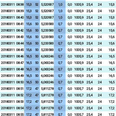
20180311
08:38
15,3
52
5,520937
1,0
0,0
1005,9
25,4
24
15,3
20180311
08:39
15,3
52
5,520937
1,0
0,0
1005,9
25,4
24
15,3
20180311
08:40
15,3
52
5,520937
1,0
0,0
1005,9
25,4
24
15,3
20180311
08:41
15,6
50
5,233583
0,7
0,0
1005,9
25,4
24
15,6
20180311
08:42
15,6
50
5,233583
0,7
0,0
1005,9
25,4
24
15,6
20180311
08:43
15,6
50
5,233583
0,7
0,0
1005,9
25,4
24
15,6
20180311
08:44
15,6
50
5,233583
0,7
0,0
1005,9
25,4
24
15,6
20180311
08:45
15,6
50
5,233583
0,7
0,0
1005,9
25,4
24
15,6
20180311
08:46
16,5
50
6,063246
0,7
0,0
1005,9
25,4
24
16,5
20180311
08:47
16,5
50
6,063246
0,7
0,0
1005,9
25,4
24
16,5
20180311
08:48
16,5
50
6,063246
0,7
0,0
1005,9
25,4
24
16,5
20180311
08:49
16,5
50
6,063246
0,7
0,0
1005,9
25,4
24
16,5
20180311
08:50
16,5
50
6,063246
0,7
0,0
1005,9
25,4
24
16,5
20180311
08:51
17,2
47
5,811278
0,7
0,0
1005,7
25,4
24
17,2
20180311
08:52
17,2
47
5,811278
0,7
0,0
1005,7
25,4
24
17,2
20180311
08:53
17,2
47
5,811278
0,7
0,0
1005,7
25,4
24
17,2
20180311
08:54
17,2
47
5,811278
0,7
0,0
1005,7
25,4
24
17,2
20180311
08:55
17,2
47
5,811278
0,7
0,0
1005,7
25,4
24
17,2