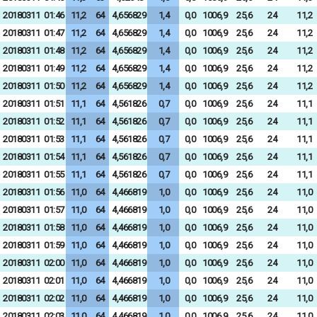
20180311
01:46
11,2
64
4,656829
1,4
0,0
1006,9
25,6
24
11,2
20180311
01:47
11,2
64
4,656829
1,4
0,0
1006,9
25,6
24
11,2
20180311
01:48
11,2
64
4,656829
1,4
0,0
1006,9
25,6
24
11,2
20180311
01:49
11,2
64
4,656829
1,4
0,0
1006,9
25,6
24
11,2
20180311
01:50
11,2
64
4,656829
1,4
0,0
1006,9
25,6
24
11,2
20180311
01:51
11,1
64
4,561826
0,7
0,0
1006,9
25,6
24
11,1
20180311
01:52
11,1
64
4,561826
0,7
0,0
1006,9
25,6
24
11,1
20180311
01:53
11,1
64
4,561826
0,7
0,0
1006,9
25,6
24
11,1
20180311
01:54
11,1
64
4,561826
0,7
0,0
1006,9
25,6
24
11,1
20180311
01:55
11,1
64
4,561826
0,7
0,0
1006,9
25,6
24
11,1
20180311
01:56
11,0
64
4,466819
1,0
0,0
1006,9
25,6
24
11,0
20180311
01:57
11,0
64
4,466819
1,0
0,0
1006,9
25,6
24
11,0
20180311
01:58
11,0
64
4,466819
1,0
0,0
1006,9
25,6
24
11,0
20180311
01:59
11,0
64
4,466819
1,0
0,0
1006,9
25,6
24
11,0
20180311
02:00
11,0
64
4,466819
1,0
0,0
1006,9
25,6
24
11,0
20180311
02:01
11,0
64
4,466819
1,0
0,0
1006,9
25,6
24
11,0
20180311
02:02
11,0
64
4,466819
1,0
0,0
1006,9
25,6
24
11,0
20180311
02:03
11,0
64
4,466819
1,0
0,0
1006,9
25,6
24
11,0