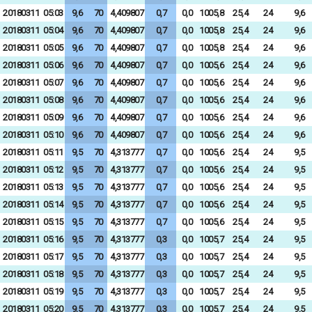
20180311
05:03
9,6
70
4,409807
0,7
0,0
1005,8
25,4
24
9,6
20180311
05:04
9,6
70
4,409807
0,7
0,0
1005,8
25,4
24
9,6
20180311
05:05
9,6
70
4,409807
0,7
0,0
1005,8
25,4
24
9,6
20180311
05:06
9,6
70
4,409807
0,7
0,0
1005,6
25,4
24
9,6
20180311
05:07
9,6
70
4,409807
0,7
0,0
1005,6
25,4
24
9,6
20180311
05:08
9,6
70
4,409807
0,7
0,0
1005,6
25,4
24
9,6
20180311
05:09
9,6
70
4,409807
0,7
0,0
1005,6
25,4
24
9,6
20180311
05:10
9,6
70
4,409807
0,7
0,0
1005,6
25,4
24
9,6
20180311
05:11
9,5
70
4,313777
0,7
0,0
1005,6
25,4
24
9,5
20180311
05:12
9,5
70
4,313777
0,7
0,0
1005,6
25,4
24
9,5
20180311
05:13
9,5
70
4,313777
0,7
0,0
1005,6
25,4
24
9,5
20180311
05:14
9,5
70
4,313777
0,7
0,0
1005,6
25,4
24
9,5
20180311
05:15
9,5
70
4,313777
0,7
0,0
1005,6
25,4
24
9,5
20180311
05:16
9,5
70
4,313777
0,3
0,0
1005,7
25,4
24
9,5
20180311
05:17
9,5
70
4,313777
0,3
0,0
1005,7
25,4
24
9,5
20180311
05:18
9,5
70
4,313777
0,3
0,0
1005,7
25,4
24
9,5
20180311
05:19
9,5
70
4,313777
0,3
0,0
1005,7
25,4
24
9,5
20180311
05:20
9,5
70
4,313777
0,3
0,0
1005,7
25,4
24
9,5