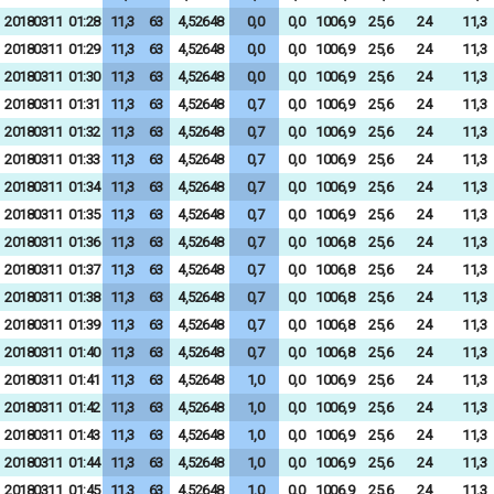
20180311
01:28
11,3
63
4,52648
0,0
0,0
1006,9
25,6
24
11,3
20180311
01:29
11,3
63
4,52648
0,0
0,0
1006,9
25,6
24
11,3
20180311
01:30
11,3
63
4,52648
0,0
0,0
1006,9
25,6
24
11,3
20180311
01:31
11,3
63
4,52648
0,7
0,0
1006,9
25,6
24
11,3
20180311
01:32
11,3
63
4,52648
0,7
0,0
1006,9
25,6
24
11,3
20180311
01:33
11,3
63
4,52648
0,7
0,0
1006,9
25,6
24
11,3
20180311
01:34
11,3
63
4,52648
0,7
0,0
1006,9
25,6
24
11,3
20180311
01:35
11,3
63
4,52648
0,7
0,0
1006,9
25,6
24
11,3
20180311
01:36
11,3
63
4,52648
0,7
0,0
1006,8
25,6
24
11,3
20180311
01:37
11,3
63
4,52648
0,7
0,0
1006,8
25,6
24
11,3
20180311
01:38
11,3
63
4,52648
0,7
0,0
1006,8
25,6
24
11,3
20180311
01:39
11,3
63
4,52648
0,7
0,0
1006,8
25,6
24
11,3
20180311
01:40
11,3
63
4,52648
0,7
0,0
1006,8
25,6
24
11,3
20180311
01:41
11,3
63
4,52648
1,0
0,0
1006,9
25,6
24
11,3
20180311
01:42
11,3
63
4,52648
1,0
0,0
1006,9
25,6
24
11,3
20180311
01:43
11,3
63
4,52648
1,0
0,0
1006,9
25,6
24
11,3
20180311
01:44
11,3
63
4,52648
1,0
0,0
1006,9
25,6
24
11,3
20180311
01:45
11,3
63
4,52648
1,0
0,0
1006,9
25,6
24
11,3