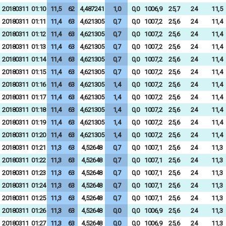
20180311
01:10
11,5
62
4,487241
1,0
0,0
1006,9
25,7
24
11,5
20180311
01:11
11,4
63
4,621305
0,7
0,0
1007,2
25,6
24
11,4
20180311
01:12
11,4
63
4,621305
0,7
0,0
1007,2
25,6
24
11,4
20180311
01:13
11,4
63
4,621305
0,7
0,0
1007,2
25,6
24
11,4
20180311
01:14
11,4
63
4,621305
0,7
0,0
1007,2
25,6
24
11,4
20180311
01:15
11,4
63
4,621305
0,7
0,0
1007,2
25,6
24
11,4
20180311
01:16
11,4
63
4,621305
1,4
0,0
1007,2
25,6
24
11,4
20180311
01:17
11,4
63
4,621305
1,4
0,0
1007,2
25,6
24
11,4
20180311
01:18
11,4
63
4,621305
1,4
0,0
1007,2
25,6
24
11,4
20180311
01:19
11,4
63
4,621305
1,4
0,0
1007,2
25,6
24
11,4
20180311
01:20
11,4
63
4,621305
1,4
0,0
1007,2
25,6
24
11,4
20180311
01:21
11,3
63
4,52648
0,7
0,0
1007,1
25,6
24
11,3
20180311
01:22
11,3
63
4,52648
0,7
0,0
1007,1
25,6
24
11,3
20180311
01:23
11,3
63
4,52648
0,7
0,0
1007,1
25,6
24
11,3
20180311
01:24
11,3
63
4,52648
0,7
0,0
1007,1
25,6
24
11,3
20180311
01:25
11,3
63
4,52648
0,7
0,0
1007,1
25,6
24
11,3
20180311
01:26
11,3
63
4,52648
0,0
0,0
1006,9
25,6
24
11,3
20180311
01:27
11,3
63
4,52648
0,0
0,0
1006,9
25,6
24
11,3