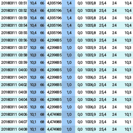
20180311
03:51
10,4
66
4,335196
1,4
0,0
1005,8
25,4
24
10,4
20180311
03:52
10,4
66
4,335196
1,4
0,0
1005,8
25,4
24
10,4
20180311
03:53
10,4
66
4,335196
1,4
0,0
1005,8
25,4
24
10,4
20180311
03:54
10,4
66
4,335196
1,4
0,0
1005,8
25,4
24
10,4
20180311
03:55
10,4
66
4,335196
1,4
0,0
1005,8
25,4
24
10,4
20180311
03:56
10,3
66
4,239835
1,0
0,0
1005,9
25,4
24
10,3
20180311
03:57
10,3
66
4,239835
1,0
0,0
1005,9
25,4
24
10,3
20180311
03:58
10,3
66
4,239835
1,0
0,0
1005,9
25,4
24
10,3
20180311
03:59
10,3
66
4,239835
1,0
0,0
1005,9
25,4
24
10,3
20180311
04:00
10,3
66
4,239835
1,0
0,0
1005,9
25,4
24
10,3
20180311
04:01
10,3
66
4,239835
1,0
0,0
1006,0
25,4
24
10,3
20180311
04:02
10,3
66
4,239835
1,0
0,0
1006,0
25,4
24
10,3
20180311
04:03
10,3
66
4,239835
1,0
0,0
1006,0
25,4
24
10,3
20180311
04:04
10,3
66
4,239835
1,0
0,0
1006,0
25,4
24
10,3
20180311
04:05
10,3
66
4,239835
1,0
0,0
1006,0
25,4
24
10,3
20180311
04:06
10,1
68
4,474983
1,0
0,0
1005,9
25,4
24
10,1
20180311
04:07
10,1
68
4,474983
1,0
0,0
1005,9
25,4
24
10,1
20180311
04:08
10,1
68
4,474983
1,0
0,0
1005,9
25,4
24
10,1