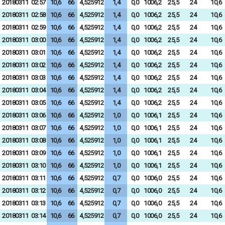
20180311
02:57
10,6
66
4,525912
1,4
0,0
1006,2
25,5
24
10,6
20180311
02:58
10,6
66
4,525912
1,4
0,0
1006,2
25,5
24
10,6
20180311
02:59
10,6
66
4,525912
1,4
0,0
1006,2
25,5
24
10,6
20180311
03:00
10,6
66
4,525912
1,4
0,0
1006,2
25,5
24
10,6
20180311
03:01
10,6
66
4,525912
1,4
0,0
1006,2
25,5
24
10,6
20180311
03:02
10,6
66
4,525912
1,4
0,0
1006,2
25,5
24
10,6
20180311
03:03
10,6
66
4,525912
1,4
0,0
1006,2
25,5
24
10,6
20180311
03:04
10,6
66
4,525912
1,4
0,0
1006,2
25,5
24
10,6
20180311
03:05
10,6
66
4,525912
1,4
0,0
1006,2
25,5
24
10,6
20180311
03:06
10,6
66
4,525912
1,0
0,0
1006,1
25,5
24
10,6
20180311
03:07
10,6
66
4,525912
1,0
0,0
1006,1
25,5
24
10,6
20180311
03:08
10,6
66
4,525912
1,0
0,0
1006,1
25,5
24
10,6
20180311
03:09
10,6
66
4,525912
1,0
0,0
1006,1
25,5
24
10,6
20180311
03:10
10,6
66
4,525912
1,0
0,0
1006,1
25,5
24
10,6
20180311
03:11
10,6
66
4,525912
0,7
0,0
1006,0
25,5
24
10,6
20180311
03:12
10,6
66
4,525912
0,7
0,0
1006,0
25,5
24
10,6
20180311
03:13
10,6
66
4,525912
0,7
0,0
1006,0
25,5
24
10,6
20180311
03:14
10,6
66
4,525912
0,7
0,0
1006,0
25,5
24
10,6