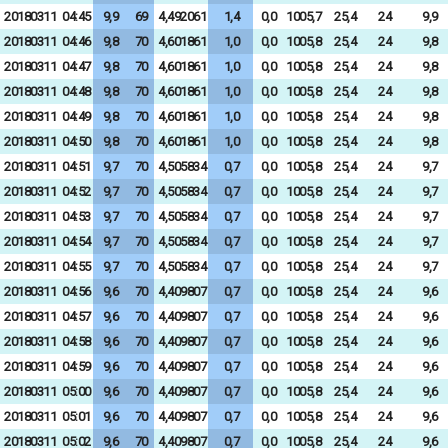
20180311
04:45
9,9
69
4,492061
1,4
0,0
1005,7
25,4
24
9,9
20180311
04:46
9,8
70
4,601861
1,0
0,0
1005,8
25,4
24
9,8
20180311
04:47
9,8
70
4,601861
1,0
0,0
1005,8
25,4
24
9,8
20180311
04:48
9,8
70
4,601861
1,0
0,0
1005,8
25,4
24
9,8
20180311
04:49
9,8
70
4,601861
1,0
0,0
1005,8
25,4
24
9,8
20180311
04:50
9,8
70
4,601861
1,0
0,0
1005,8
25,4
24
9,8
20180311
04:51
9,7
70
4,505834
0,7
0,0
1005,8
25,4
24
9,7
20180311
04:52
9,7
70
4,505834
0,7
0,0
1005,8
25,4
24
9,7
20180311
04:53
9,7
70
4,505834
0,7
0,0
1005,8
25,4
24
9,7
20180311
04:54
9,7
70
4,505834
0,7
0,0
1005,8
25,4
24
9,7
20180311
04:55
9,7
70
4,505834
0,7
0,0
1005,8
25,4
24
9,7
20180311
04:56
9,6
70
4,409807
0,7
0,0
1005,8
25,4
24
9,6
20180311
04:57
9,6
70
4,409807
0,7
0,0
1005,8
25,4
24
9,6
20180311
04:58
9,6
70
4,409807
0,7
0,0
1005,8
25,4
24
9,6
20180311
04:59
9,6
70
4,409807
0,7
0,0
1005,8
25,4
24
9,6
20180311
05:00
9,6
70
4,409807
0,7
0,0
1005,8
25,4
24
9,6
20180311
05:01
9,6
70
4,409807
0,7
0,0
1005,8
25,4
24
9,6
20180311
05:02
9,6
70
4,409807
0,7
0,0
1005,8
25,4
24
9,6