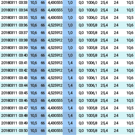
20180311
03:33
10,5
66
4,430555
1,0
0,0
1006,0
25,4
24
10,5
20180311
03:34
10,5
66
4,430555
1,0
0,0
1006,0
25,4
24
10,5
20180311
03:35
10,5
66
4,430555
1,0
0,0
1006,0
25,4
24
10,5
20180311
03:36
10,6
66
4,525912
1,0
0,0
1005,8
25,4
24
10,6
20180311
03:37
10,6
66
4,525912
1,0
0,0
1005,8
25,4
24
10,6
20180311
03:38
10,6
66
4,525912
1,0
0,0
1005,8
25,4
24
10,6
20180311
03:39
10,6
66
4,525912
1,0
0,0
1005,8
25,4
24
10,6
20180311
03:40
10,6
66
4,525912
1,0
0,0
1005,8
25,4
24
10,6
20180311
03:41
10,6
66
4,525912
1,4
0,0
1006,1
25,4
24
10,6
20180311
03:42
10,6
66
4,525912
1,4
0,0
1006,1
25,4
24
10,6
20180311
03:43
10,6
66
4,525912
1,4
0,0
1006,1
25,4
24
10,6
20180311
03:44
10,6
66
4,525912
1,4
0,0
1006,1
25,4
24
10,6
20180311
03:45
10,6
66
4,525912
1,4
0,0
1006,1
25,4
24
10,6
20180311
03:46
10,5
66
4,430555
1,4
0,0
1005,8
25,4
24
10,5
20180311
03:47
10,5
66
4,430555
1,4
0,0
1005,8
25,4
24
10,5
20180311
03:48
10,5
66
4,430555
1,4
0,0
1005,8
25,4
24
10,5
20180311
03:49
10,5
66
4,430555
1,4
0,0
1005,8
25,4
24
10,5
20180311
03:50
10,5
66
4,430555
1,4
0,0
1005,8
25,4
24
10,5