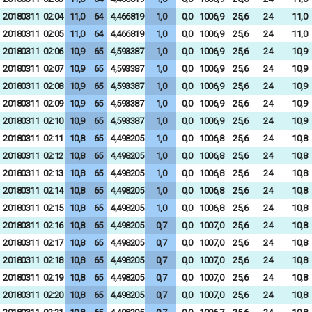
20180311
02:04
11,0
64
4,466819
1,0
0,0
1006,9
25,6
24
11,0
20180311
02:05
11,0
64
4,466819
1,0
0,0
1006,9
25,6
24
11,0
20180311
02:06
10,9
65
4,593387
1,0
0,0
1006,9
25,6
24
10,9
20180311
02:07
10,9
65
4,593387
1,0
0,0
1006,9
25,6
24
10,9
20180311
02:08
10,9
65
4,593387
1,0
0,0
1006,9
25,6
24
10,9
20180311
02:09
10,9
65
4,593387
1,0
0,0
1006,9
25,6
24
10,9
20180311
02:10
10,9
65
4,593387
1,0
0,0
1006,9
25,6
24
10,9
20180311
02:11
10,8
65
4,498205
1,0
0,0
1006,8
25,6
24
10,8
20180311
02:12
10,8
65
4,498205
1,0
0,0
1006,8
25,6
24
10,8
20180311
02:13
10,8
65
4,498205
1,0
0,0
1006,8
25,6
24
10,8
20180311
02:14
10,8
65
4,498205
1,0
0,0
1006,8
25,6
24
10,8
20180311
02:15
10,8
65
4,498205
1,0
0,0
1006,8
25,6
24
10,8
20180311
02:16
10,8
65
4,498205
0,7
0,0
1007,0
25,6
24
10,8
20180311
02:17
10,8
65
4,498205
0,7
0,0
1007,0
25,6
24
10,8
20180311
02:18
10,8
65
4,498205
0,7
0,0
1007,0
25,6
24
10,8
20180311
02:19
10,8
65
4,498205
0,7
0,0
1007,0
25,6
24
10,8
20180311
02:20
10,8
65
4,498205
0,7
0,0
1007,0
25,6
24
10,8