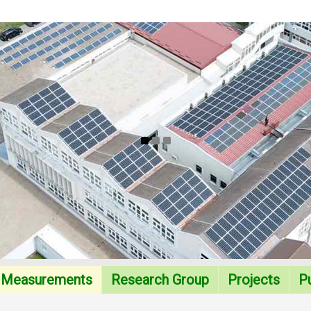
tors of Regional Development
Measurements
Research Group
Projects
Pu