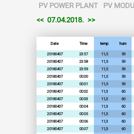
PV POWER PLANT
PV MODU
<<
07.04.2018.
>>
Date
Time
temp
hum
20180407
23:57
11,5
59
20180407
23:58
11,5
59
20180407
23:59
11,5
59
20180407
00:00
11,5
59
20180407
00:01
11,5
59
20180407
00:02
11,3
60
20180407
00:03
11,3
60
20180407
00:04
11,3
60
20180407
00:05
11,3
60
20180407
00:06
11,3
60
20180407
00:07
11,3
60