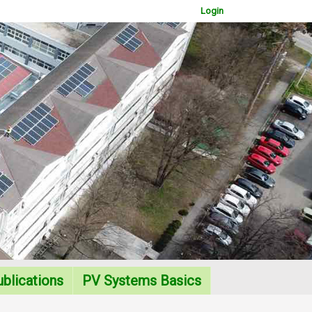
Login
WOWSlider.com
blications
PV Systems Basics