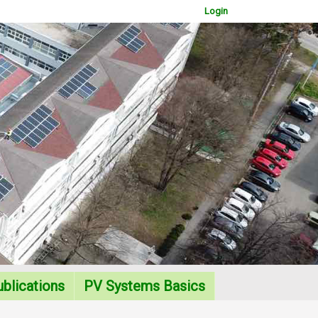
Login
WOWSlider.com
blications
PV Systems Basics