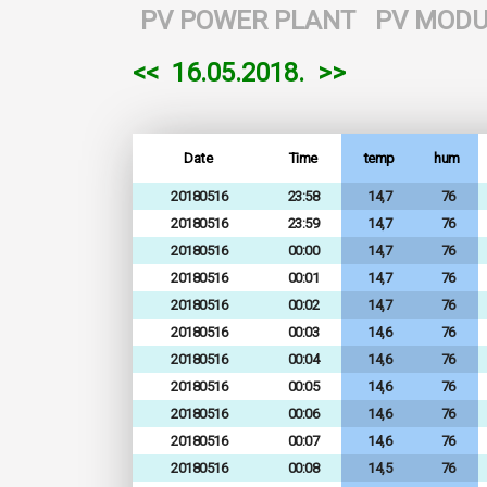
PV POWER PLANT
PV MODU
<<
16.05.2018.
>>
Date
Time
temp
hum
20180516
23:58
14,7
76
20180516
23:59
14,7
76
20180516
00:00
14,7
76
20180516
00:01
14,7
76
20180516
00:02
14,7
76
20180516
00:03
14,6
76
20180516
00:04
14,6
76
20180516
00:05
14,6
76
20180516
00:06
14,6
76
20180516
00:07
14,6
76
20180516
00:08
14,5
76