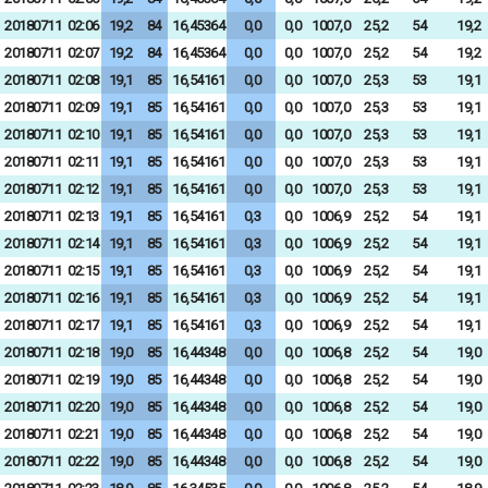
20180711
02:06
19,2
84
16,45364
0,0
0,0
1007,0
25,2
54
19,2
20180711
02:07
19,2
84
16,45364
0,0
0,0
1007,0
25,2
54
19,2
20180711
02:08
19,1
85
16,54161
0,0
0,0
1007,0
25,3
53
19,1
20180711
02:09
19,1
85
16,54161
0,0
0,0
1007,0
25,3
53
19,1
20180711
02:10
19,1
85
16,54161
0,0
0,0
1007,0
25,3
53
19,1
20180711
02:11
19,1
85
16,54161
0,0
0,0
1007,0
25,3
53
19,1
20180711
02:12
19,1
85
16,54161
0,0
0,0
1007,0
25,3
53
19,1
20180711
02:13
19,1
85
16,54161
0,3
0,0
1006,9
25,2
54
19,1
20180711
02:14
19,1
85
16,54161
0,3
0,0
1006,9
25,2
54
19,1
20180711
02:15
19,1
85
16,54161
0,3
0,0
1006,9
25,2
54
19,1
20180711
02:16
19,1
85
16,54161
0,3
0,0
1006,9
25,2
54
19,1
20180711
02:17
19,1
85
16,54161
0,3
0,0
1006,9
25,2
54
19,1
20180711
02:18
19,0
85
16,44348
0,0
0,0
1006,8
25,2
54
19,0
20180711
02:19
19,0
85
16,44348
0,0
0,0
1006,8
25,2
54
19,0
20180711
02:20
19,0
85
16,44348
0,0
0,0
1006,8
25,2
54
19,0
20180711
02:21
19,0
85
16,44348
0,0
0,0
1006,8
25,2
54
19,0
20180711
02:22
19,0
85
16,44348
0,0
0,0
1006,8
25,2
54
19,0