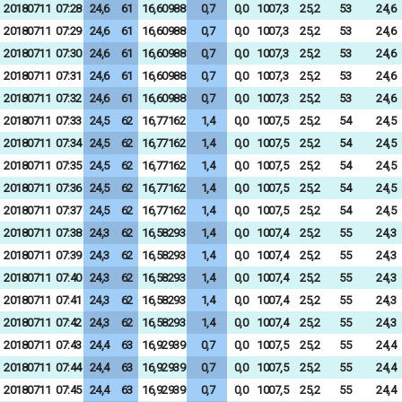
20180711
07:28
24,6
61
16,60988
0,7
0,0
1007,3
25,2
53
24,6
20180711
07:29
24,6
61
16,60988
0,7
0,0
1007,3
25,2
53
24,6
20180711
07:30
24,6
61
16,60988
0,7
0,0
1007,3
25,2
53
24,6
20180711
07:31
24,6
61
16,60988
0,7
0,0
1007,3
25,2
53
24,6
20180711
07:32
24,6
61
16,60988
0,7
0,0
1007,3
25,2
53
24,6
20180711
07:33
24,5
62
16,77162
1,4
0,0
1007,5
25,2
54
24,5
20180711
07:34
24,5
62
16,77162
1,4
0,0
1007,5
25,2
54
24,5
20180711
07:35
24,5
62
16,77162
1,4
0,0
1007,5
25,2
54
24,5
20180711
07:36
24,5
62
16,77162
1,4
0,0
1007,5
25,2
54
24,5
20180711
07:37
24,5
62
16,77162
1,4
0,0
1007,5
25,2
54
24,5
20180711
07:38
24,3
62
16,58293
1,4
0,0
1007,4
25,2
55
24,3
20180711
07:39
24,3
62
16,58293
1,4
0,0
1007,4
25,2
55
24,3
20180711
07:40
24,3
62
16,58293
1,4
0,0
1007,4
25,2
55
24,3
20180711
07:41
24,3
62
16,58293
1,4
0,0
1007,4
25,2
55
24,3
20180711
07:42
24,3
62
16,58293
1,4
0,0
1007,4
25,2
55
24,3
20180711
07:43
24,4
63
16,92939
0,7
0,0
1007,5
25,2
55
24,4
20180711
07:44
24,4
63
16,92939
0,7
0,0
1007,5
25,2
55
24,4
20180711
07:45
24,4
63
16,92939
0,7
0,0
1007,5
25,2
55
24,4