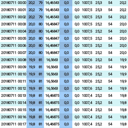
20180711
00:00
20,2
79
16,46543
0,0
0,0
1007,5
25,3
54
20,2
20180711
00:01
20,2
79
16,46543
0,0
0,0
1007,5
25,3
54
20,2
20180711
00:02
20,2
79
16,46543
0,0
0,0
1007,5
25,3
54
20,2
20180711
00:03
20,0
80
16,46847
0,0
0,0
1007,5
25,2
54
20,0
20180711
00:04
20,0
80
16,46847
0,0
0,0
1007,5
25,2
54
20,0
20180711
00:05
20,0
80
16,46847
0,0
0,0
1007,5
25,2
54
20,0
20180711
00:06
20,0
80
16,46847
0,0
0,0
1007,5
25,2
54
20,0
20180711
00:07
20,0
80
16,46847
0,0
0,0
1007,5
25,2
54
20,0
20180711
00:08
19,9
81
16,5663
0,0
0,0
1007,6
25,2
54
19,9
20180711
00:09
19,9
81
16,5663
0,0
0,0
1007,6
25,2
54
19,9
20180711
00:10
19,9
81
16,5663
0,0
0,0
1007,6
25,2
54
19,9
20180711
00:11
19,9
81
16,5663
0,0
0,0
1007,6
25,2
54
19,9
20180711
00:12
19,9
81
16,5663
0,0
0,0
1007,6
25,2
54
19,9
20180711
00:13
19,8
81
16,46875
0,0
0,0
1007,4
25,2
54
19,8
20180711
00:14
19,8
81
16,46875
0,0
0,0
1007,4
25,2
54
19,8
20180711
00:15
19,8
81
16,46875
0,0
0,0
1007,4
25,2
54
19,8
20180711
00:16
19,8
81
16,46875
0,0
0,0
1007,4
25,2
54
19,8
20180711
00:17
19,8
81
16,46875
0,0
0,0
1007,4
25,2
54
19,8