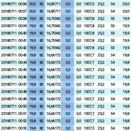
20180711
00:36
20,0
82
16,85711
0,0
0,0
1007,5
25,2
54
20,0
20180711
00:37
20,0
82
16,85711
0,0
0,0
1007,5
25,2
54
20,0
20180711
00:38
19,9
82
16,75942
0,0
0,0
1007,8
25,2
53
19,9
20180711
00:39
19,9
82
16,75942
0,0
0,0
1007,8
25,2
53
19,9
20180711
00:40
19,9
82
16,75942
0,0
0,0
1007,8
25,2
53
19,9
20180711
00:41
19,9
82
16,75942
0,0
0,0
1007,8
25,2
53
19,9
20180711
00:42
19,9
82
16,75942
0,0
0,0
1007,8
25,2
53
19,9
20180711
00:43
19,8
82
16,66172
0,3
0,0
1007,7
25,2
54
19,8
20180711
00:44
19,8
82
16,66172
0,3
0,0
1007,7
25,2
54
19,8
20180711
00:45
19,8
82
16,66172
0,3
0,0
1007,7
25,2
54
19,8
20180711
00:46
19,8
82
16,66172
0,3
0,0
1007,7
25,2
54
19,8
20180711
00:47
19,8
82
16,66172
0,3
0,0
1007,7
25,2
54
19,8
20180711
00:48
19,8
82
16,66172
0,3
0,0
1007,7
25,2
54
19,8
20180711
00:49
19,8
82
16,66172
0,3
0,0
1007,7
25,2
54
19,8
20180711
00:50
19,8
82
16,66172
0,3
0,0
1007,7
25,2
54
19,8
20180711
00:51
19,8
82
16,66172
0,3
0,0
1007,7
25,2
54
19,8
20180711
00:52
19,8
82
16,66172
0,3
0,0
1007,7
25,2
54
19,8
20180711
00:53
19,8
82
16,66172
0,0
0,0
1007,5
25,2
54
19,8