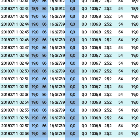
20180711
02:41
18,9
86
16,52912
0,3
0,0
1006,7
25,2
54
18,9
20180711
02:42
18,9
86
16,52912
0,3
0,0
1006,7
25,2
54
18,9
20180711
02:43
19,0
86
16,62739
0,3
0,0
1006,8
25,2
54
19,0
20180711
02:44
19,0
86
16,62739
0,3
0,0
1006,8
25,2
54
19,0
20180711
02:45
19,0
86
16,62739
0,3
0,0
1006,8
25,2
54
19,0
20180711
02:46
19,0
86
16,62739
0,3
0,0
1006,8
25,2
54
19,0
20180711
02:47
19,0
86
16,62739
0,3
0,0
1006,8
25,2
54
19,0
20180711
02:48
19,0
86
16,62739
0,0
0,0
1006,7
25,2
54
19,0
20180711
02:49
19,0
86
16,62739
0,0
0,0
1006,7
25,2
54
19,0
20180711
02:50
19,0
86
16,62739
0,0
0,0
1006,7
25,2
54
19,0
20180711
02:51
19,0
86
16,62739
0,0
0,0
1006,7
25,2
54
19,0
20180711
02:52
19,0
86
16,62739
0,0
0,0
1006,7
25,2
54
19,0
20180711
02:53
19,0
86
16,62739
0,0
0,0
1006,8
25,2
54
19,0
20180711
02:54
19,0
86
16,62739
0,0
0,0
1006,8
25,2
54
19,0
20180711
02:55
19,0
86
16,62739
0,0
0,0
1006,8
25,2
54
19,0
20180711
02:56
19,0
86
16,62739
0,0
0,0
1006,8
25,2
54
19,0
20180711
02:57
19,0
86
16,62739
0,0
0,0
1006,8
25,2
54
19,0
20180711
02:58
19,0
86
16,62739
0,0
0,0
1006,9
25,2
54
19,0