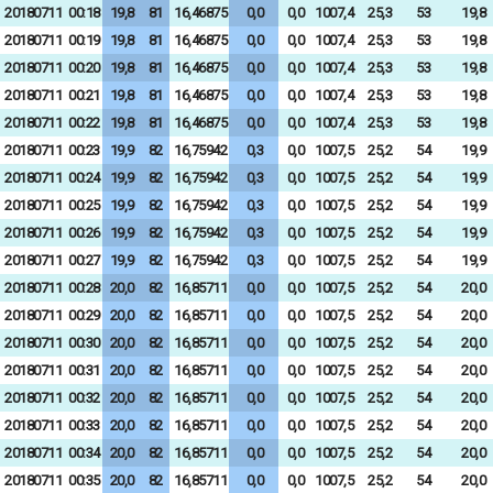
20180711
00:18
19,8
81
16,46875
0,0
0,0
1007,4
25,3
53
19,8
20180711
00:19
19,8
81
16,46875
0,0
0,0
1007,4
25,3
53
19,8
20180711
00:20
19,8
81
16,46875
0,0
0,0
1007,4
25,3
53
19,8
20180711
00:21
19,8
81
16,46875
0,0
0,0
1007,4
25,3
53
19,8
20180711
00:22
19,8
81
16,46875
0,0
0,0
1007,4
25,3
53
19,8
20180711
00:23
19,9
82
16,75942
0,3
0,0
1007,5
25,2
54
19,9
20180711
00:24
19,9
82
16,75942
0,3
0,0
1007,5
25,2
54
19,9
20180711
00:25
19,9
82
16,75942
0,3
0,0
1007,5
25,2
54
19,9
20180711
00:26
19,9
82
16,75942
0,3
0,0
1007,5
25,2
54
19,9
20180711
00:27
19,9
82
16,75942
0,3
0,0
1007,5
25,2
54
19,9
20180711
00:28
20,0
82
16,85711
0,0
0,0
1007,5
25,2
54
20,0
20180711
00:29
20,0
82
16,85711
0,0
0,0
1007,5
25,2
54
20,0
20180711
00:30
20,0
82
16,85711
0,0
0,0
1007,5
25,2
54
20,0
20180711
00:31
20,0
82
16,85711
0,0
0,0
1007,5
25,2
54
20,0
20180711
00:32
20,0
82
16,85711
0,0
0,0
1007,5
25,2
54
20,0
20180711
00:33
20,0
82
16,85711
0,0
0,0
1007,5
25,2
54
20,0
20180711
00:34
20,0
82
16,85711
0,0
0,0
1007,5
25,2
54
20,0
20180711
00:35
20,0
82
16,85711
0,0
0,0
1007,5
25,2
54
20,0