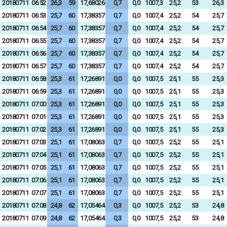
20180711
06:52
26,3
59
17,68026
0,7
0,0
1007,3
25,2
53
26,3
20180711
06:53
25,7
60
17,38357
0,7
0,0
1007,4
25,2
54
25,7
20180711
06:54
25,7
60
17,38357
0,7
0,0
1007,4
25,2
54
25,7
20180711
06:55
25,7
60
17,38357
0,7
0,0
1007,4
25,2
54
25,7
20180711
06:56
25,7
60
17,38357
0,7
0,0
1007,4
25,2
54
25,7
20180711
06:57
25,7
60
17,38357
0,7
0,0
1007,4
25,2
54
25,7
20180711
06:58
25,3
61
17,26891
0,0
0,0
1007,5
25,1
55
25,3
20180711
06:59
25,3
61
17,26891
0,0
0,0
1007,5
25,1
55
25,3
20180711
07:00
25,3
61
17,26891
0,0
0,0
1007,5
25,1
55
25,3
20180711
07:01
25,3
61
17,26891
0,0
0,0
1007,5
25,1
55
25,3
20180711
07:02
25,3
61
17,26891
0,0
0,0
1007,5
25,1
55
25,3
20180711
07:03
25,1
61
17,08063
0,7
0,0
1007,5
25,2
55
25,1
20180711
07:04
25,1
61
17,08063
0,7
0,0
1007,5
25,2
55
25,1
20180711
07:05
25,1
61
17,08063
0,7
0,0
1007,5
25,2
55
25,1
20180711
07:06
25,1
61
17,08063
0,7
0,0
1007,5
25,2
55
25,1
20180711
07:07
25,1
61
17,08063
0,7
0,0
1007,5
25,2
55
25,1
20180711
07:08
24,8
62
17,05464
0,3
0,0
1007,5
25,2
53
24,8
20180711
07:09
24,8
62
17,05464
0,3
0,0
1007,5
25,2
53
24,8