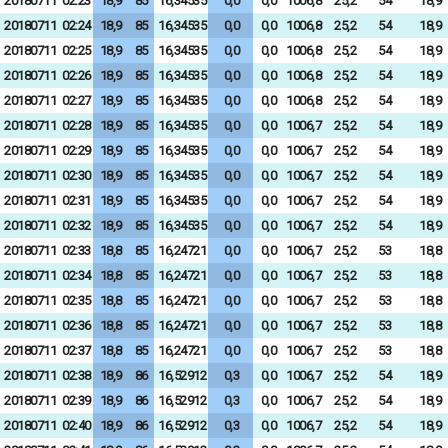
20180711
02:23
18,9
85
16,34535
0,0
0,0
1006,8
25,2
54
18,9
20180711
02:24
18,9
85
16,34535
0,0
0,0
1006,8
25,2
54
18,9
20180711
02:25
18,9
85
16,34535
0,0
0,0
1006,8
25,2
54
18,9
20180711
02:26
18,9
85
16,34535
0,0
0,0
1006,8
25,2
54
18,9
20180711
02:27
18,9
85
16,34535
0,0
0,0
1006,8
25,2
54
18,9
20180711
02:28
18,9
85
16,34535
0,0
0,0
1006,7
25,2
54
18,9
20180711
02:29
18,9
85
16,34535
0,0
0,0
1006,7
25,2
54
18,9
20180711
02:30
18,9
85
16,34535
0,0
0,0
1006,7
25,2
54
18,9
20180711
02:31
18,9
85
16,34535
0,0
0,0
1006,7
25,2
54
18,9
20180711
02:32
18,9
85
16,34535
0,0
0,0
1006,7
25,2
54
18,9
20180711
02:33
18,8
85
16,24721
0,0
0,0
1006,7
25,2
53
18,8
20180711
02:34
18,8
85
16,24721
0,0
0,0
1006,7
25,2
53
18,8
20180711
02:35
18,8
85
16,24721
0,0
0,0
1006,7
25,2
53
18,8
20180711
02:36
18,8
85
16,24721
0,0
0,0
1006,7
25,2
53
18,8
20180711
02:37
18,8
85
16,24721
0,0
0,0
1006,7
25,2
53
18,8
20180711
02:38
18,9
86
16,52912
0,3
0,0
1006,7
25,2
54
18,9
20180711
02:39
18,9
86
16,52912
0,3
0,0
1006,7
25,2
54
18,9
20180711
02:40
18,9
86
16,52912
0,3
0,0
1006,7
25,2
54
18,9