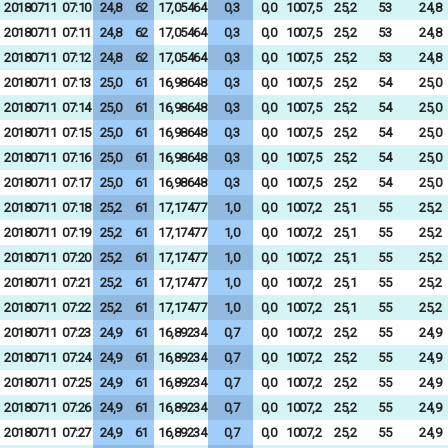
20180711
07:10
24,8
62
17,05464
0,3
0,0
1007,5
25,2
53
24,8
20180711
07:11
24,8
62
17,05464
0,3
0,0
1007,5
25,2
53
24,8
20180711
07:12
24,8
62
17,05464
0,3
0,0
1007,5
25,2
53
24,8
20180711
07:13
25,0
61
16,98648
0,3
0,0
1007,5
25,2
54
25,0
20180711
07:14
25,0
61
16,98648
0,3
0,0
1007,5
25,2
54
25,0
20180711
07:15
25,0
61
16,98648
0,3
0,0
1007,5
25,2
54
25,0
20180711
07:16
25,0
61
16,98648
0,3
0,0
1007,5
25,2
54
25,0
20180711
07:17
25,0
61
16,98648
0,3
0,0
1007,5
25,2
54
25,0
20180711
07:18
25,2
61
17,17477
1,0
0,0
1007,2
25,1
55
25,2
20180711
07:19
25,2
61
17,17477
1,0
0,0
1007,2
25,1
55
25,2
20180711
07:20
25,2
61
17,17477
1,0
0,0
1007,2
25,1
55
25,2
20180711
07:21
25,2
61
17,17477
1,0
0,0
1007,2
25,1
55
25,2
20180711
07:22
25,2
61
17,17477
1,0
0,0
1007,2
25,1
55
25,2
20180711
07:23
24,9
61
16,89234
0,7
0,0
1007,2
25,2
55
24,9
20180711
07:24
24,9
61
16,89234
0,7
0,0
1007,2
25,2
55
24,9
20180711
07:25
24,9
61
16,89234
0,7
0,0
1007,2
25,2
55
24,9
20180711
07:26
24,9
61
16,89234
0,7
0,0
1007,2
25,2
55
24,9
20180711
07:27
24,9
61
16,89234
0,7
0,0
1007,2
25,2
55
24,9