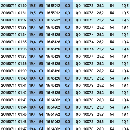
20180711
01:30
19,5
83
16,55912
0,0
0,0
1007,3
25,2
54
19,5
20180711
01:31
19,5
83
16,55912
0,0
0,0
1007,3
25,2
54
19,5
20180711
01:32
19,5
83
16,55912
0,0
0,0
1007,3
25,2
54
19,5
20180711
01:33
19,4
83
16,46128
0,0
0,0
1007,4
25,2
54
19,4
20180711
01:34
19,4
83
16,46128
0,0
0,0
1007,4
25,2
54
19,4
20180711
01:35
19,4
83
16,46128
0,0
0,0
1007,4
25,2
54
19,4
20180711
01:36
19,4
83
16,46128
0,0
0,0
1007,4
25,2
54
19,4
20180711
01:37
19,4
83
16,46128
0,0
0,0
1007,4
25,2
54
19,4
20180711
01:38
19,4
83
16,46128
0,3
0,0
1007,3
25,2
54
19,4
20180711
01:39
19,4
83
16,46128
0,3
0,0
1007,3
25,2
54
19,4
20180711
01:40
19,4
83
16,46128
0,3
0,0
1007,3
25,2
54
19,4
20180711
01:41
19,4
83
16,46128
0,3
0,0
1007,3
25,2
54
19,4
20180711
01:42
19,4
83
16,46128
0,3
0,0
1007,3
25,2
54
19,4
20180711
01:43
19,4
84
16,64962
0,0
0,0
1007,3
25,3
54
19,4
20180711
01:44
19,4
84
16,64962
0,0
0,0
1007,3
25,3
54
19,4
20180711
01:45
19,4
84
16,64962
0,0
0,0
1007,3
25,3
54
19,4
20180711
01:46
19,4
84
16,64962
0,0
0,0
1007,3
25,3
54
19,4
20180711
01:47
19,4
84
16,64962
0,0
0,0
1007,3
25,3
54
19,4