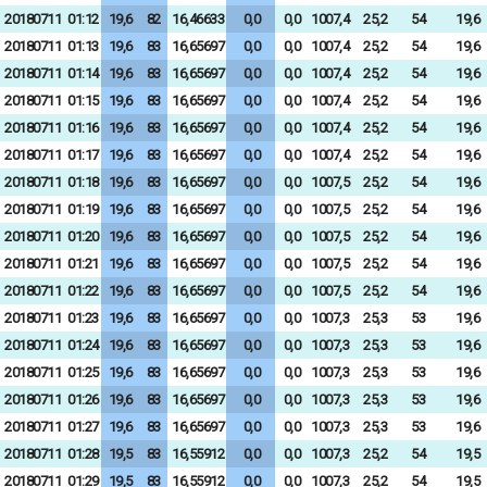
20180711
01:12
19,6
82
16,46633
0,0
0,0
1007,4
25,2
54
19,6
20180711
01:13
19,6
83
16,65697
0,0
0,0
1007,4
25,2
54
19,6
20180711
01:14
19,6
83
16,65697
0,0
0,0
1007,4
25,2
54
19,6
20180711
01:15
19,6
83
16,65697
0,0
0,0
1007,4
25,2
54
19,6
20180711
01:16
19,6
83
16,65697
0,0
0,0
1007,4
25,2
54
19,6
20180711
01:17
19,6
83
16,65697
0,0
0,0
1007,4
25,2
54
19,6
20180711
01:18
19,6
83
16,65697
0,0
0,0
1007,5
25,2
54
19,6
20180711
01:19
19,6
83
16,65697
0,0
0,0
1007,5
25,2
54
19,6
20180711
01:20
19,6
83
16,65697
0,0
0,0
1007,5
25,2
54
19,6
20180711
01:21
19,6
83
16,65697
0,0
0,0
1007,5
25,2
54
19,6
20180711
01:22
19,6
83
16,65697
0,0
0,0
1007,5
25,2
54
19,6
20180711
01:23
19,6
83
16,65697
0,0
0,0
1007,3
25,3
53
19,6
20180711
01:24
19,6
83
16,65697
0,0
0,0
1007,3
25,3
53
19,6
20180711
01:25
19,6
83
16,65697
0,0
0,0
1007,3
25,3
53
19,6
20180711
01:26
19,6
83
16,65697
0,0
0,0
1007,3
25,3
53
19,6
20180711
01:27
19,6
83
16,65697
0,0
0,0
1007,3
25,3
53
19,6
20180711
01:28
19,5
83
16,55912
0,0
0,0
1007,3
25,2
54
19,5
20180711
01:29
19,5
83
16,55912
0,0
0,0
1007,3
25,2
54
19,5