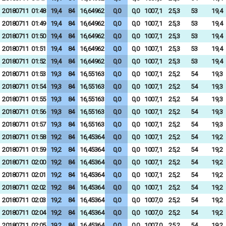
20180711
01:48
19,4
84
16,64962
0,0
0,0
1007,1
25,3
53
19,4
20180711
01:49
19,4
84
16,64962
0,0
0,0
1007,1
25,3
53
19,4
20180711
01:50
19,4
84
16,64962
0,0
0,0
1007,1
25,3
53
19,4
20180711
01:51
19,4
84
16,64962
0,0
0,0
1007,1
25,3
53
19,4
20180711
01:52
19,4
84
16,64962
0,0
0,0
1007,1
25,3
53
19,4
20180711
01:53
19,3
84
16,55163
0,0
0,0
1007,1
25,2
54
19,3
20180711
01:54
19,3
84
16,55163
0,0
0,0
1007,1
25,2
54
19,3
20180711
01:55
19,3
84
16,55163
0,0
0,0
1007,1
25,2
54
19,3
20180711
01:56
19,3
84
16,55163
0,0
0,0
1007,1
25,2
54
19,3
20180711
01:57
19,3
84
16,55163
0,0
0,0
1007,1
25,2
54
19,3
20180711
01:58
19,2
84
16,45364
0,0
0,0
1007,1
25,2
54
19,2
20180711
01:59
19,2
84
16,45364
0,0
0,0
1007,1
25,2
54
19,2
20180711
02:00
19,2
84
16,45364
0,0
0,0
1007,1
25,2
54
19,2
20180711
02:01
19,2
84
16,45364
0,0
0,0
1007,1
25,2
54
19,2
20180711
02:02
19,2
84
16,45364
0,0
0,0
1007,1
25,2
54
19,2
20180711
02:03
19,2
84
16,45364
0,0
0,0
1007,0
25,2
54
19,2
20180711
02:04
19,2
84
16,45364
0,0
0,0
1007,0
25,2
54
19,2
20180711
02:05
19,2
84
16,45364
0,0
0,0
1007,0
25,2
54
19,2