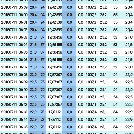
20180711
05:59
20,4
94
19,42539
0,0
0,0
1007,2
25,2
55
20,4
20180711
06:00
20,4
94
19,42539
0,0
0,0
1007,2
25,2
55
20,4
20180711
06:01
20,4
94
19,42539
0,0
0,0
1007,2
25,2
55
20,4
20180711
06:02
20,4
94
19,42539
0,0
0,0
1007,2
25,2
55
20,4
20180711
06:03
21,8
87
19,56458
0,0
0,0
1007,1
25,2
53
21,8
20180711
06:04
21,8
87
19,56458
0,0
0,0
1007,1
25,2
53
21,8
20180711
06:05
21,8
87
19,56458
0,0
0,0
1007,1
25,2
53
21,8
20180711
06:06
21,8
87
19,56458
0,0
0,0
1007,1
25,2
53
21,8
20180711
06:07
21,8
87
19,56458
0,0
0,0
1007,1
25,2
53
21,8
20180711
06:08
22,5
75
17,87367
0,0
0,0
1007,1
25,1
54
22,5
20180711
06:09
22,5
75
17,87367
0,0
0,0
1007,1
25,1
54
22,5
20180711
06:10
22,5
75
17,87367
0,0
0,0
1007,1
25,1
54
22,5
20180711
06:11
22,5
75
17,87367
0,0
0,0
1007,1
25,1
54
22,5
20180711
06:12
22,5
75
17,87367
0,0
0,0
1007,1
25,1
54
22,5
20180711
06:13
22,9
72
17,6112
0,0
0,0
1007,4
25,1
54
22,9
20180711
06:14
22,9
72
17,6112
0,0
0,0
1007,4
25,1
54
22,9
20180711
06:15
22,9
72
17,6112
0,0
0,0
1007,4
25,1
54
22,9