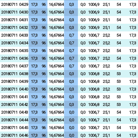
20180711
04:29
17,3
96
16,67664
0,3
0,0
1006,9
25,1
54
17,3
20180711
04:30
17,3
96
16,67664
0,3
0,0
1006,9
25,1
54
17,3
20180711
04:31
17,3
96
16,67664
0,3
0,0
1006,9
25,1
54
17,3
20180711
04:32
17,3
96
16,67664
0,3
0,0
1006,9
25,1
54
17,3
20180711
04:33
17,3
96
16,67664
0,7
0,0
1006,7
25,2
54
17,3
20180711
04:34
17,3
96
16,67664
0,7
0,0
1006,7
25,2
54
17,3
20180711
04:35
17,3
96
16,67664
0,7
0,0
1006,7
25,2
54
17,3
20180711
04:36
17,3
96
16,67664
0,7
0,0
1006,7
25,2
54
17,3
20180711
04:37
17,3
96
16,67664
0,7
0,0
1006,7
25,2
54
17,3
20180711
04:38
17,3
96
16,67664
0,3
0,0
1006,8
25,2
53
17,3
20180711
04:39
17,3
96
16,67664
0,3
0,0
1006,8
25,2
53
17,3
20180711
04:40
17,3
96
16,67664
0,3
0,0
1006,8
25,2
53
17,3
20180711
04:41
17,3
96
16,67664
0,3
0,0
1006,8
25,2
53
17,3
20180711
04:42
17,3
96
16,67664
0,3
0,0
1006,8
25,2
53
17,3
20180711
04:43
17,3
96
16,67664
0,0
0,0
1006,7
25,1
54
17,3
20180711
04:44
17,3
96
16,67664
0,0
0,0
1006,7
25,1
54
17,3
20180711
04:45
17,3
96
16,67664
0,0
0,0
1006,7
25,1
54
17,3
20180711
04:46
17,3
96
16,67664
0,0
0,0
1006,7
25,1
54
17,3