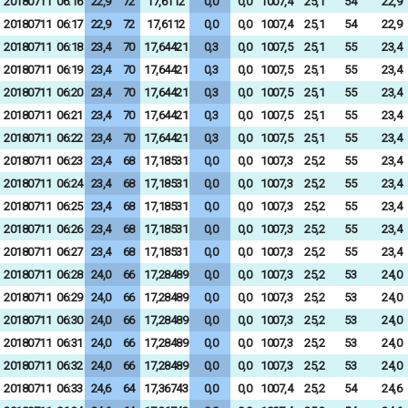
20180711
06:16
22,9
72
17,6112
0,0
0,0
1007,4
25,1
54
22,9
20180711
06:17
22,9
72
17,6112
0,0
0,0
1007,4
25,1
54
22,9
20180711
06:18
23,4
70
17,64421
0,3
0,0
1007,5
25,1
55
23,4
20180711
06:19
23,4
70
17,64421
0,3
0,0
1007,5
25,1
55
23,4
20180711
06:20
23,4
70
17,64421
0,3
0,0
1007,5
25,1
55
23,4
20180711
06:21
23,4
70
17,64421
0,3
0,0
1007,5
25,1
55
23,4
20180711
06:22
23,4
70
17,64421
0,3
0,0
1007,5
25,1
55
23,4
20180711
06:23
23,4
68
17,18531
0,0
0,0
1007,3
25,2
55
23,4
20180711
06:24
23,4
68
17,18531
0,0
0,0
1007,3
25,2
55
23,4
20180711
06:25
23,4
68
17,18531
0,0
0,0
1007,3
25,2
55
23,4
20180711
06:26
23,4
68
17,18531
0,0
0,0
1007,3
25,2
55
23,4
20180711
06:27
23,4
68
17,18531
0,0
0,0
1007,3
25,2
55
23,4
20180711
06:28
24,0
66
17,28489
0,0
0,0
1007,3
25,2
53
24,0
20180711
06:29
24,0
66
17,28489
0,0
0,0
1007,3
25,2
53
24,0
20180711
06:30
24,0
66
17,28489
0,0
0,0
1007,3
25,2
53
24,0
20180711
06:31
24,0
66
17,28489
0,0
0,0
1007,3
25,2
53
24,0
20180711
06:32
24,0
66
17,28489
0,0
0,0
1007,3
25,2
53
24,0
20180711
06:33
24,6
64
17,36743
0,0
0,0
1007,4
25,2
54
24,6