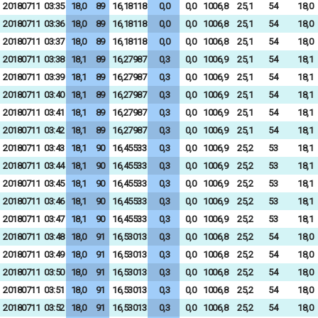
20180711
03:35
18,0
89
16,18118
0,0
0,0
1006,8
25,1
54
18,0
20180711
03:36
18,0
89
16,18118
0,0
0,0
1006,8
25,1
54
18,0
20180711
03:37
18,0
89
16,18118
0,0
0,0
1006,8
25,1
54
18,0
20180711
03:38
18,1
89
16,27987
0,3
0,0
1006,9
25,1
54
18,1
20180711
03:39
18,1
89
16,27987
0,3
0,0
1006,9
25,1
54
18,1
20180711
03:40
18,1
89
16,27987
0,3
0,0
1006,9
25,1
54
18,1
20180711
03:41
18,1
89
16,27987
0,3
0,0
1006,9
25,1
54
18,1
20180711
03:42
18,1
89
16,27987
0,3
0,0
1006,9
25,1
54
18,1
20180711
03:43
18,1
90
16,45533
0,3
0,0
1006,9
25,2
53
18,1
20180711
03:44
18,1
90
16,45533
0,3
0,0
1006,9
25,2
53
18,1
20180711
03:45
18,1
90
16,45533
0,3
0,0
1006,9
25,2
53
18,1
20180711
03:46
18,1
90
16,45533
0,3
0,0
1006,9
25,2
53
18,1
20180711
03:47
18,1
90
16,45533
0,3
0,0
1006,9
25,2
53
18,1
20180711
03:48
18,0
91
16,53013
0,3
0,0
1006,8
25,2
54
18,0
20180711
03:49
18,0
91
16,53013
0,3
0,0
1006,8
25,2
54
18,0
20180711
03:50
18,0
91
16,53013
0,3
0,0
1006,8
25,2
54
18,0
20180711
03:51
18,0
91
16,53013
0,3
0,0
1006,8
25,2
54
18,0
20180711
03:52
18,0
91
16,53013
0,3
0,0
1006,8
25,2
54
18,0