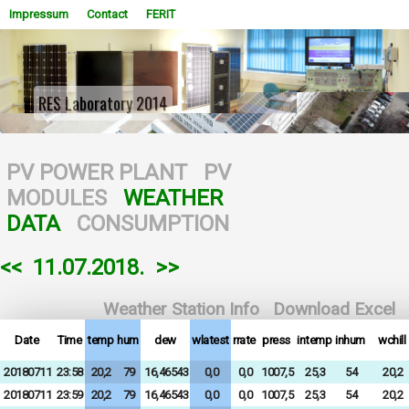
Impressum
Contact
FERIT
RES Laboratory 2014
WOWSlider.com
PV POWER PLANT
PV
MODULES
WEATHER
DATA
CONSUMPTION
<<
11.07.2018.
>>
Weather Station Info
Download Excel
Date
Time
temp
hum
dew
wlatest
rrate
press
intemp
inhum
wchill
20180711
23:58
20,2
79
16,46543
0,0
0,0
1007,5
25,3
54
20,2
20180711
23:59
20,2
79
16,46543
0,0
0,0
1007,5
25,3
54
20,2