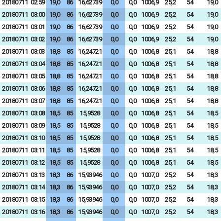
20180711
02:59
19,0
86
16,62739
0,0
0,0
1006,9
25,2
54
19,0
20180711
03:00
19,0
86
16,62739
0,0
0,0
1006,9
25,2
54
19,0
20180711
03:01
19,0
86
16,62739
0,0
0,0
1006,9
25,2
54
19,0
20180711
03:02
19,0
86
16,62739
0,0
0,0
1006,9
25,2
54
19,0
20180711
03:03
18,8
85
16,24721
0,0
0,0
1006,8
25,1
54
18,8
20180711
03:04
18,8
85
16,24721
0,0
0,0
1006,8
25,1
54
18,8
20180711
03:05
18,8
85
16,24721
0,0
0,0
1006,8
25,1
54
18,8
20180711
03:06
18,8
85
16,24721
0,0
0,0
1006,8
25,1
54
18,8
20180711
03:07
18,8
85
16,24721
0,0
0,0
1006,8
25,1
54
18,8
20180711
03:08
18,5
85
15,9528
0,0
0,0
1006,8
25,1
54
18,5
20180711
03:09
18,5
85
15,9528
0,0
0,0
1006,8
25,1
54
18,5
20180711
03:10
18,5
85
15,9528
0,0
0,0
1006,8
25,1
54
18,5
20180711
03:11
18,5
85
15,9528
0,0
0,0
1006,8
25,1
54
18,5
20180711
03:12
18,5
85
15,9528
0,0
0,0
1006,8
25,1
54
18,5
20180711
03:13
18,3
86
15,93946
0,0
0,0
1007,0
25,2
54
18,3
20180711
03:14
18,3
86
15,93946
0,0
0,0
1007,0
25,2
54
18,3
20180711
03:15
18,3
86
15,93946
0,0
0,0
1007,0
25,2
54
18,3
20180711
03:16
18,3
86
15,93946
0,0
0,0
1007,0
25,2
54
18,3