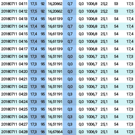
20180711
04:11
17,5
92
16,20662
0,7
0,0
1006,8
25,2
53
17,5
20180711
04:12
17,5
92
16,20662
0,7
0,0
1006,8
25,2
53
17,5
20180711
04:13
17,4
95
16,61139
0,7
0,0
1006,8
25,1
54
17,4
20180711
04:14
17,4
95
16,61139
0,7
0,0
1006,8
25,1
54
17,4
20180711
04:15
17,4
95
16,61139
0,7
0,0
1006,8
25,1
54
17,4
20180711
04:16
17,4
95
16,61139
0,7
0,0
1006,8
25,1
54
17,4
20180711
04:17
17,4
95
16,61139
0,7
0,0
1006,8
25,1
54
17,4
20180711
04:18
17,3
95
16,51191
0,0
0,0
1006,7
25,1
54
17,3
20180711
04:19
17,3
95
16,51191
0,0
0,0
1006,7
25,1
54
17,3
20180711
04:20
17,3
95
16,51191
0,0
0,0
1006,7
25,1
54
17,3
20180711
04:21
17,3
95
16,51191
0,0
0,0
1006,7
25,1
54
17,3
20180711
04:22
17,3
95
16,51191
0,0
0,0
1006,7
25,1
54
17,3
20180711
04:23
17,3
95
16,51191
0,3
0,0
1006,7
25,1
54
17,3
20180711
04:24
17,3
95
16,51191
0,3
0,0
1006,7
25,1
54
17,3
20180711
04:25
17,3
95
16,51191
0,3
0,0
1006,7
25,1
54
17,3
20180711
04:26
17,3
95
16,51191
0,3
0,0
1006,7
25,1
54
17,3
20180711
04:27
17,3
95
16,51191
0,3
0,0
1006,7
25,1
54
17,3
20180711
04:28
17,3
96
16,67664
0,3
0,0
1006,9
25,1
54
17,3