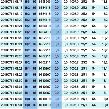
20180711
03:17
18,3
86
15,93946
0,0
0,0
1007,0
25,2
54
18,3
20180711
03:18
18,2
86
15,84118
0,0
0,0
1006,9
25,2
54
18,2
20180711
03:19
18,2
86
15,84118
0,0
0,0
1006,9
25,2
54
18,2
20180711
03:20
18,2
86
15,84118
0,0
0,0
1006,9
25,2
54
18,2
20180711
03:21
18,2
86
15,84118
0,0
0,0
1006,9
25,2
54
18,2
20180711
03:22
18,2
86
15,84118
0,0
0,0
1006,9
25,2
54
18,2
20180711
03:23
18,2
87
16,02211
0,0
0,0
1006,8
25,2
54
18,2
20180711
03:24
18,2
87
16,02211
0,0
0,0
1006,8
25,2
54
18,2
20180711
03:25
18,2
87
16,02211
0,0
0,0
1006,8
25,2
54
18,2
20180711
03:26
18,2
87
16,02211
0,0
0,0
1006,8
25,2
54
18,2
20180711
03:27
18,2
87
16,02211
0,0
0,0
1006,8
25,2
54
18,2
20180711
03:28
18,1
88
16,10267
0,0
0,0
1006,8
25,1
54
18,1
20180711
03:29
18,1
88
16,10267
0,0
0,0
1006,8
25,1
54
18,1
20180711
03:30
18,1
88
16,10267
0,0
0,0
1006,8
25,1
54
18,1
20180711
03:31
18,1
88
16,10267
0,0
0,0
1006,8
25,1
54
18,1
20180711
03:32
18,1
88
16,10267
0,0
0,0
1006,8
25,1
54
18,1
20180711
03:33
18,0
89
16,18118
0,0
0,0
1006,8
25,1
54
18,0
20180711
03:34
18,0
89
16,18118
0,0
0,0
1006,8
25,1
54
18,0