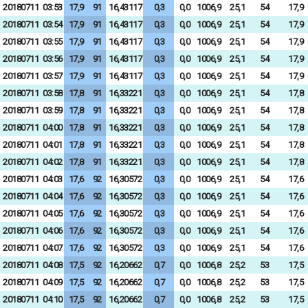
20180711
03:53
17,9
91
16,43117
0,3
0,0
1006,9
25,1
54
17,9
20180711
03:54
17,9
91
16,43117
0,3
0,0
1006,9
25,1
54
17,9
20180711
03:55
17,9
91
16,43117
0,3
0,0
1006,9
25,1
54
17,9
20180711
03:56
17,9
91
16,43117
0,3
0,0
1006,9
25,1
54
17,9
20180711
03:57
17,9
91
16,43117
0,3
0,0
1006,9
25,1
54
17,9
20180711
03:58
17,8
91
16,33221
0,3
0,0
1006,9
25,1
54
17,8
20180711
03:59
17,8
91
16,33221
0,3
0,0
1006,9
25,1
54
17,8
20180711
04:00
17,8
91
16,33221
0,3
0,0
1006,9
25,1
54
17,8
20180711
04:01
17,8
91
16,33221
0,3
0,0
1006,9
25,1
54
17,8
20180711
04:02
17,8
91
16,33221
0,3
0,0
1006,9
25,1
54
17,8
20180711
04:03
17,6
92
16,30572
0,3
0,0
1006,9
25,1
54
17,6
20180711
04:04
17,6
92
16,30572
0,3
0,0
1006,9
25,1
54
17,6
20180711
04:05
17,6
92
16,30572
0,3
0,0
1006,9
25,1
54
17,6
20180711
04:06
17,6
92
16,30572
0,3
0,0
1006,9
25,1
54
17,6
20180711
04:07
17,6
92
16,30572
0,3
0,0
1006,9
25,1
54
17,6
20180711
04:08
17,5
92
16,20662
0,7
0,0
1006,8
25,2
53
17,5
20180711
04:09
17,5
92
16,20662
0,7
0,0
1006,8
25,2
53
17,5
20180711
04:10
17,5
92
16,20662
0,7
0,0
1006,8
25,2
53
17,5