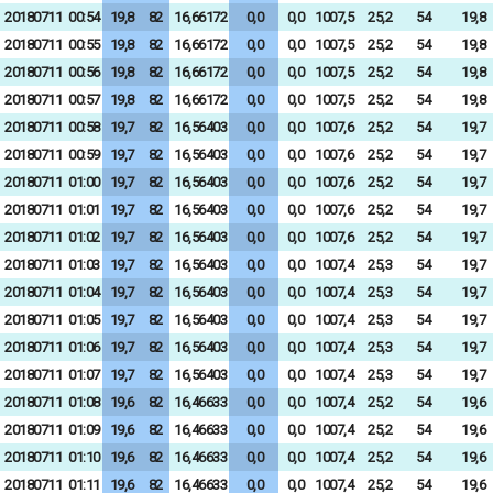
20180711
00:54
19,8
82
16,66172
0,0
0,0
1007,5
25,2
54
19,8
20180711
00:55
19,8
82
16,66172
0,0
0,0
1007,5
25,2
54
19,8
20180711
00:56
19,8
82
16,66172
0,0
0,0
1007,5
25,2
54
19,8
20180711
00:57
19,8
82
16,66172
0,0
0,0
1007,5
25,2
54
19,8
20180711
00:58
19,7
82
16,56403
0,0
0,0
1007,6
25,2
54
19,7
20180711
00:59
19,7
82
16,56403
0,0
0,0
1007,6
25,2
54
19,7
20180711
01:00
19,7
82
16,56403
0,0
0,0
1007,6
25,2
54
19,7
20180711
01:01
19,7
82
16,56403
0,0
0,0
1007,6
25,2
54
19,7
20180711
01:02
19,7
82
16,56403
0,0
0,0
1007,6
25,2
54
19,7
20180711
01:03
19,7
82
16,56403
0,0
0,0
1007,4
25,3
54
19,7
20180711
01:04
19,7
82
16,56403
0,0
0,0
1007,4
25,3
54
19,7
20180711
01:05
19,7
82
16,56403
0,0
0,0
1007,4
25,3
54
19,7
20180711
01:06
19,7
82
16,56403
0,0
0,0
1007,4
25,3
54
19,7
20180711
01:07
19,7
82
16,56403
0,0
0,0
1007,4
25,3
54
19,7
20180711
01:08
19,6
82
16,46633
0,0
0,0
1007,4
25,2
54
19,6
20180711
01:09
19,6
82
16,46633
0,0
0,0
1007,4
25,2
54
19,6
20180711
01:10
19,6
82
16,46633
0,0
0,0
1007,4
25,2
54
19,6
20180711
01:11
19,6
82
16,46633
0,0
0,0
1007,4
25,2
54
19,6