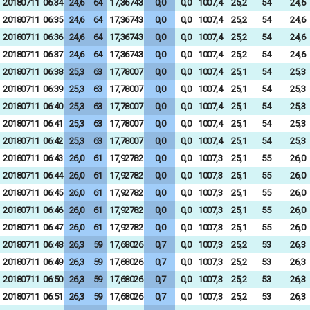
20180711
06:34
24,6
64
17,36743
0,0
0,0
1007,4
25,2
54
24,6
20180711
06:35
24,6
64
17,36743
0,0
0,0
1007,4
25,2
54
24,6
20180711
06:36
24,6
64
17,36743
0,0
0,0
1007,4
25,2
54
24,6
20180711
06:37
24,6
64
17,36743
0,0
0,0
1007,4
25,2
54
24,6
20180711
06:38
25,3
63
17,78007
0,0
0,0
1007,4
25,1
54
25,3
20180711
06:39
25,3
63
17,78007
0,0
0,0
1007,4
25,1
54
25,3
20180711
06:40
25,3
63
17,78007
0,0
0,0
1007,4
25,1
54
25,3
20180711
06:41
25,3
63
17,78007
0,0
0,0
1007,4
25,1
54
25,3
20180711
06:42
25,3
63
17,78007
0,0
0,0
1007,4
25,1
54
25,3
20180711
06:43
26,0
61
17,92782
0,0
0,0
1007,3
25,1
55
26,0
20180711
06:44
26,0
61
17,92782
0,0
0,0
1007,3
25,1
55
26,0
20180711
06:45
26,0
61
17,92782
0,0
0,0
1007,3
25,1
55
26,0
20180711
06:46
26,0
61
17,92782
0,0
0,0
1007,3
25,1
55
26,0
20180711
06:47
26,0
61
17,92782
0,0
0,0
1007,3
25,1
55
26,0
20180711
06:48
26,3
59
17,68026
0,7
0,0
1007,3
25,2
53
26,3
20180711
06:49
26,3
59
17,68026
0,7
0,0
1007,3
25,2
53
26,3
20180711
06:50
26,3
59
17,68026
0,7
0,0
1007,3
25,2
53
26,3
20180711
06:51
26,3
59
17,68026
0,7
0,0
1007,3
25,2
53
26,3