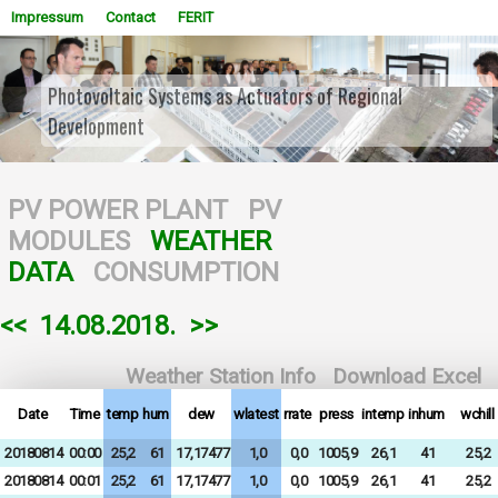
Impressum
Contact
FERIT
Photovoltaic Systems as Actuators of Regional
Development
WOWSlider.com
PV POWER PLANT
PV
MODULES
WEATHER
DATA
CONSUMPTION
<<
14.08.2018.
>>
Weather Station Info
Download Excel
Date
Time
temp
hum
dew
wlatest
rrate
press
intemp
inhum
wchill
20180814
00:00
25,2
61
17,17477
1,0
0,0
1005,9
26,1
41
25,2
20180814
00:01
25,2
61
17,17477
1,0
0,0
1005,9
26,1
41
25,2