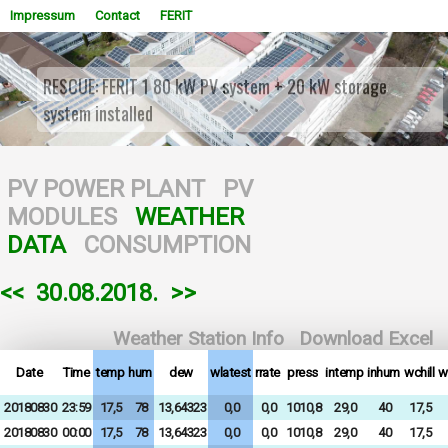
Impressum
Contact
FERIT
RESCUE: FERIT 1 80 kW PV system + 20 kW storage
system installed
WOWSlider.com
PV POWER PLANT
PV
MODULES
WEATHER
DATA
CONSUMPTION
<<
30.08.2018.
>>
Weather Station Info
Download Excel
Date
Time
temp
hum
dew
wlatest
rrate
press
intemp
inhum
wchill
w
20180830
23:59
17,5
78
13,64323
0,0
0,0
1010,8
29,0
40
17,5
20180830
00:00
17,5
78
13,64323
0,0
0,0
1010,8
29,0
40
17,5