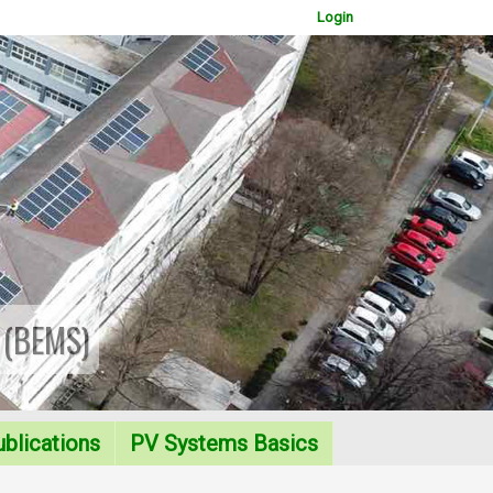
Login
 (BEMS)
WOWSlider.com
blications
PV Systems Basics