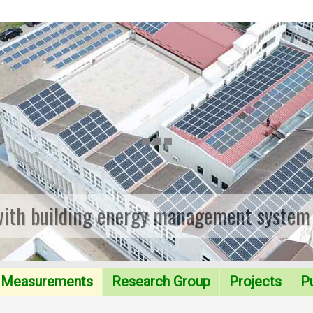
with building energy management system
Measurements
Research Group
Projects
Pu