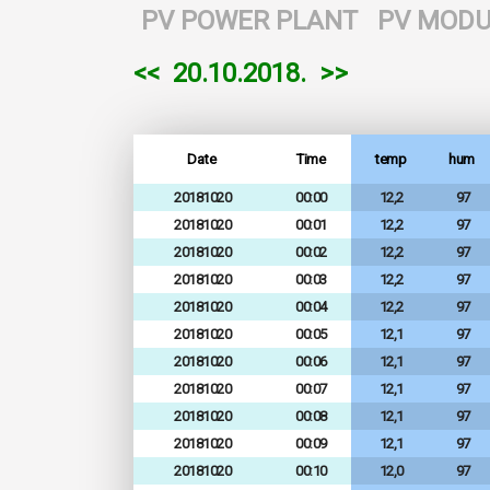
PV POWER PLANT
PV MODU
<<
20.10.2018.
>>
Date
Time
temp
hum
20181020
00:00
12,2
97
20181020
00:01
12,2
97
20181020
00:02
12,2
97
20181020
00:03
12,2
97
20181020
00:04
12,2
97
20181020
00:05
12,1
97
20181020
00:06
12,1
97
20181020
00:07
12,1
97
20181020
00:08
12,1
97
20181020
00:09
12,1
97
20181020
00:10
12,0
97