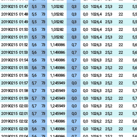
20190215
01:47
5,5
73
1,05282
0,3
0,0
1026,4
25,3
22
5,5
20190215
01:48
5,5
73
1,05282
0,3
0,0
1026,4
25,3
22
5,5
20190215
01:49
5,5
73
1,05282
0,3
0,0
1026,4
25,3
22
5,5
20190215
01:50
5,5
73
1,05282
0,3
0,0
1026,4
25,3
22
5,5
20190215
01:51
5,5
73
1,05282
0,3
0,0
1026,4
25,3
22
5,5
20190215
01:52
5,6
73
1,149386
0,7
0,0
1026,3
25,2
22
5,6
20190215
01:53
5,6
73
1,149386
0,7
0,0
1026,3
25,2
22
5,6
20190215
01:54
5,6
73
1,149386
0,7
0,0
1026,3
25,2
22
5,6
20190215
01:55
5,6
73
1,149386
0,7
0,0
1026,3
25,2
22
5,6
20190215
01:56
5,6
73
1,149386
0,7
0,0
1026,3
25,2
22
5,6
20190215
01:57
5,7
73
1,245949
0,0
0,0
1026,3
25,2
22
5,7
20190215
01:58
5,7
73
1,245949
0,0
0,0
1026,3
25,2
22
5,7
20190215
01:59
5,7
73
1,245949
0,0
0,0
1026,3
25,2
22
5,7
20190215
02:00
5,7
73
1,245949
0,0
0,0
1026,3
25,2
22
5,7
20190215
02:01
5,7
73
1,245949
0,0
0,0
1026,3
25,2
22
5,7
20190215
02:02
5,6
73
1,149386
0,7
0,0
1026,2
25,2
22
5,6
20190215
02:03
5,6
73
1,149386
0,7
0,0
1026,2
25,2
22
5,6
20190215
02:04
5,6
73
1,149386
0,7
0,0
1026,2
25,2
22
5,6