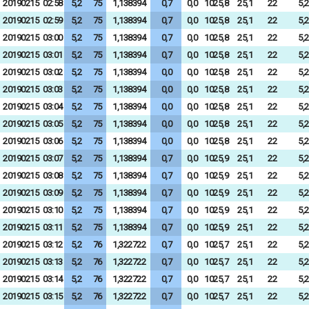
20190215
02:58
5,2
75
1,138394
0,7
0,0
1025,8
25,1
22
5,2
20190215
02:59
5,2
75
1,138394
0,7
0,0
1025,8
25,1
22
5,2
20190215
03:00
5,2
75
1,138394
0,7
0,0
1025,8
25,1
22
5,2
20190215
03:01
5,2
75
1,138394
0,7
0,0
1025,8
25,1
22
5,2
20190215
03:02
5,2
75
1,138394
0,0
0,0
1025,8
25,1
22
5,2
20190215
03:03
5,2
75
1,138394
0,0
0,0
1025,8
25,1
22
5,2
20190215
03:04
5,2
75
1,138394
0,0
0,0
1025,8
25,1
22
5,2
20190215
03:05
5,2
75
1,138394
0,0
0,0
1025,8
25,1
22
5,2
20190215
03:06
5,2
75
1,138394
0,0
0,0
1025,8
25,1
22
5,2
20190215
03:07
5,2
75
1,138394
0,7
0,0
1025,9
25,1
22
5,2
20190215
03:08
5,2
75
1,138394
0,7
0,0
1025,9
25,1
22
5,2
20190215
03:09
5,2
75
1,138394
0,7
0,0
1025,9
25,1
22
5,2
20190215
03:10
5,2
75
1,138394
0,7
0,0
1025,9
25,1
22
5,2
20190215
03:11
5,2
75
1,138394
0,7
0,0
1025,9
25,1
22
5,2
20190215
03:12
5,2
76
1,322722
0,7
0,0
1025,7
25,1
22
5,2
20190215
03:13
5,2
76
1,322722
0,7
0,0
1025,7
25,1
22
5,2
20190215
03:14
5,2
76
1,322722
0,7
0,0
1025,7
25,1
22
5,2
20190215
03:15
5,2
76
1,322722
0,7
0,0
1025,7
25,1
22
5,2