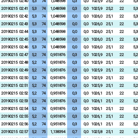
20190215
02:40
5,3
74
1,048598
0,3
0,0
1025,9
25,2
22
5,3
20190215
02:41
5,3
74
1,048598
0,3
0,0
1025,9
25,2
22
5,3
20190215
02:42
5,3
74
1,048598
0,0
0,0
1026,0
25,1
22
5,3
20190215
02:43
5,3
74
1,048598
0,0
0,0
1026,0
25,1
22
5,3
20190215
02:44
5,3
74
1,048598
0,0
0,0
1026,0
25,1
22
5,3
20190215
02:45
5,3
74
1,048598
0,0
0,0
1026,0
25,1
22
5,3
20190215
02:46
5,3
74
1,048598
0,0
0,0
1026,0
25,1
22
5,3
20190215
02:47
5,2
74
0,951876
0,3
0,0
1025,9
25,1
22
5,2
20190215
02:48
5,2
74
0,951876
0,3
0,0
1025,9
25,1
22
5,2
20190215
02:49
5,2
74
0,951876
0,3
0,0
1025,9
25,1
22
5,2
20190215
02:50
5,2
74
0,951876
0,3
0,0
1025,9
25,1
22
5,2
20190215
02:51
5,2
74
0,951876
0,3
0,0
1025,9
25,1
22
5,2
20190215
02:52
5,2
74
0,951876
0,3
0,0
1026,1
25,1
22
5,2
20190215
02:53
5,2
74
0,951876
0,3
0,0
1026,1
25,1
22
5,2
20190215
02:54
5,2
74
0,951876
0,3
0,0
1026,1
25,1
22
5,2
20190215
02:55
5,2
74
0,951876
0,3
0,0
1026,1
25,1
22
5,2
20190215
02:56
5,2
74
0,951876
0,3
0,0
1026,1
25,1
22
5,2
20190215
02:57
5,2
75
1,138394
0,7
0,0
1025,8
25,1
22
5,2