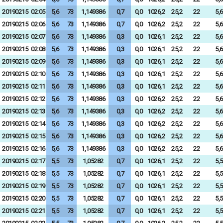
20190215
02:05
5,6
73
1,149386
0,7
0,0
1026,2
25,2
22
5,6
20190215
02:06
5,6
73
1,149386
0,7
0,0
1026,2
25,2
22
5,6
20190215
02:07
5,6
73
1,149386
0,3
0,0
1026,1
25,2
22
5,6
20190215
02:08
5,6
73
1,149386
0,3
0,0
1026,1
25,2
22
5,6
20190215
02:09
5,6
73
1,149386
0,3
0,0
1026,1
25,2
22
5,6
20190215
02:10
5,6
73
1,149386
0,3
0,0
1026,1
25,2
22
5,6
20190215
02:11
5,6
73
1,149386
0,3
0,0
1026,1
25,2
22
5,6
20190215
02:12
5,6
73
1,149386
0,3
0,0
1026,2
25,2
22
5,6
20190215
02:13
5,6
73
1,149386
0,3
0,0
1026,2
25,2
22
5,6
20190215
02:14
5,6
73
1,149386
0,3
0,0
1026,2
25,2
22
5,6
20190215
02:15
5,6
73
1,149386
0,3
0,0
1026,2
25,2
22
5,6
20190215
02:16
5,6
73
1,149386
0,3
0,0
1026,2
25,2
22
5,6
20190215
02:17
5,5
73
1,05282
0,7
0,0
1026,1
25,2
22
5,5
20190215
02:18
5,5
73
1,05282
0,7
0,0
1026,1
25,2
22
5,5
20190215
02:19
5,5
73
1,05282
0,7
0,0
1026,1
25,2
22
5,5
20190215
02:20
5,5
73
1,05282
0,7
0,0
1026,1
25,2
22
5,5
20190215
02:21
5,5
73
1,05282
0,7
0,0
1026,1
25,2
22
5,5