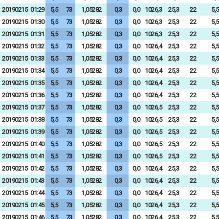
20190215
01:29
5,5
73
1,05282
0,3
0,0
1026,3
25,3
22
5,5
20190215
01:30
5,5
73
1,05282
0,3
0,0
1026,3
25,3
22
5,5
20190215
01:31
5,5
73
1,05282
0,3
0,0
1026,3
25,3
22
5,5
20190215
01:32
5,5
73
1,05282
0,3
0,0
1026,4
25,3
22
5,5
20190215
01:33
5,5
73
1,05282
0,3
0,0
1026,4
25,3
22
5,5
20190215
01:34
5,5
73
1,05282
0,3
0,0
1026,4
25,3
22
5,5
20190215
01:35
5,5
73
1,05282
0,3
0,0
1026,4
25,3
22
5,5
20190215
01:36
5,5
73
1,05282
0,3
0,0
1026,4
25,3
22
5,5
20190215
01:37
5,5
73
1,05282
0,3
0,0
1026,5
25,3
22
5,5
20190215
01:38
5,5
73
1,05282
0,3
0,0
1026,5
25,3
22
5,5
20190215
01:39
5,5
73
1,05282
0,3
0,0
1026,5
25,3
22
5,5
20190215
01:40
5,5
73
1,05282
0,3
0,0
1026,5
25,3
22
5,5
20190215
01:41
5,5
73
1,05282
0,3
0,0
1026,5
25,3
22
5,5
20190215
01:42
5,5
73
1,05282
0,3
0,0
1026,4
25,3
22
5,5
20190215
01:43
5,5
73
1,05282
0,3
0,0
1026,4
25,3
22
5,5
20190215
01:44
5,5
73
1,05282
0,3
0,0
1026,4
25,3
22
5,5
20190215
01:45
5,5
73
1,05282
0,3
0,0
1026,4
25,3
22
5,5
20190215
01:46
5,5
73
1,05282
0,3
0,0
1026,4
25,3
22
5,5