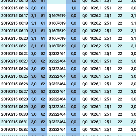
20190215
06:15
3,0
81
1,0
0,0
1026,1
25,1
22
3,0
20190215
06:16
3,0
81
1,0
0,0
1026,1
25,1
22
3,0
20190215
06:17
3,1
81
0,1607619
0,0
0,0
1026,2
25,1
22
3,1
20190215
06:18
3,1
81
0,1607619
0,0
0,0
1026,2
25,1
22
3,1
20190215
06:19
3,1
81
0,1607619
0,0
0,0
1026,2
25,1
22
3,1
20190215
06:20
3,1
81
0,1607619
0,0
0,0
1026,2
25,1
22
3,1
20190215
06:21
3,1
81
0,1607619
0,0
0,0
1026,2
25,1
22
3,1
20190215
06:22
3,0
82
0,2322464
0,0
0,0
1026,1
25,1
22
3,0
20190215
06:23
3,0
82
0,2322464
0,0
0,0
1026,1
25,1
22
3,0
20190215
06:24
3,0
82
0,2322464
0,0
0,0
1026,1
25,1
22
3,0
20190215
06:25
3,0
82
0,2322464
0,0
0,0
1026,1
25,1
22
3,0
20190215
06:26
3,0
82
0,2322464
0,0
0,0
1026,1
25,1
22
3,0
20190215
06:27
3,0
82
0,2322464
0,0
0,0
1026,1
25,1
22
3,0
20190215
06:28
3,0
82
0,2322464
0,0
0,0
1026,1
25,1
22
3,0
20190215
06:29
3,0
82
0,2322464
0,0
0,0
1026,1
25,1
22
3,0
20190215
06:30
3,0
82
0,2322464
0,0
0,0
1026,1
25,1
22
3,0
20190215
06:31
3,0
82
0,2322464
0,0
0,0
1026,1
25,1
22
3,0
20190215
06:32
3,0
82
0,2322464
0,0
0,0
1026,1
25,1
22
3,0