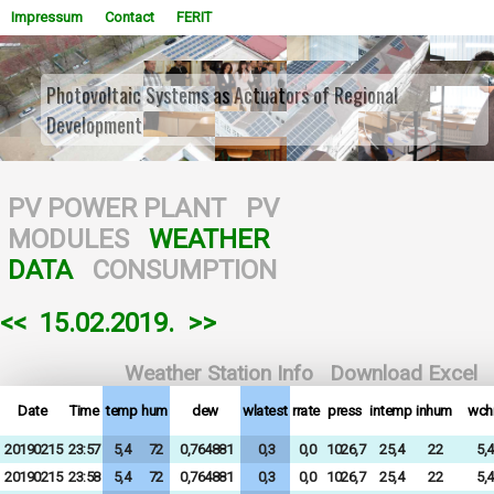
Impressum
Contact
FERIT
Photovoltaic Systems as Actuators of Regional
Development
WOWSlider.com
PV POWER PLANT
PV
MODULES
WEATHER
DATA
CONSUMPTION
<<
15.02.2019.
>>
Weather Station Info
Download Excel
Date
Time
temp
hum
dew
wlatest
rrate
press
intemp
inhum
wchi
20190215
23:57
5,4
72
0,764881
0,3
0,0
1026,7
25,4
22
5,4
20190215
23:58
5,4
72
0,764881
0,3
0,0
1026,7
25,4
22
5,4