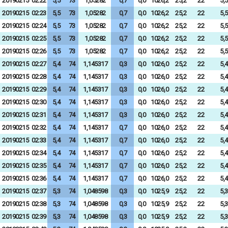
20190215
02:22
5,5
73
1,05282
0,7
0,0
1026,2
25,2
22
5,5
20190215
02:23
5,5
73
1,05282
0,7
0,0
1026,2
25,2
22
5,5
20190215
02:24
5,5
73
1,05282
0,7
0,0
1026,2
25,2
22
5,5
20190215
02:25
5,5
73
1,05282
0,7
0,0
1026,2
25,2
22
5,5
20190215
02:26
5,5
73
1,05282
0,7
0,0
1026,2
25,2
22
5,5
20190215
02:27
5,4
74
1,145317
0,3
0,0
1026,0
25,2
22
5,4
20190215
02:28
5,4
74
1,145317
0,3
0,0
1026,0
25,2
22
5,4
20190215
02:29
5,4
74
1,145317
0,3
0,0
1026,0
25,2
22
5,4
20190215
02:30
5,4
74
1,145317
0,3
0,0
1026,0
25,2
22
5,4
20190215
02:31
5,4
74
1,145317
0,3
0,0
1026,0
25,2
22
5,4
20190215
02:32
5,4
74
1,145317
0,7
0,0
1026,0
25,2
22
5,4
20190215
02:33
5,4
74
1,145317
0,7
0,0
1026,0
25,2
22
5,4
20190215
02:34
5,4
74
1,145317
0,7
0,0
1026,0
25,2
22
5,4
20190215
02:35
5,4
74
1,145317
0,7
0,0
1026,0
25,2
22
5,4
20190215
02:36
5,4
74
1,145317
0,7
0,0
1026,0
25,2
22
5,4
20190215
02:37
5,3
74
1,048598
0,3
0,0
1025,9
25,2
22
5,3
20190215
02:38
5,3
74
1,048598
0,3
0,0
1025,9
25,2
22
5,3
20190215
02:39
5,3
74
1,048598
0,3
0,0
1025,9
25,2
22
5,3