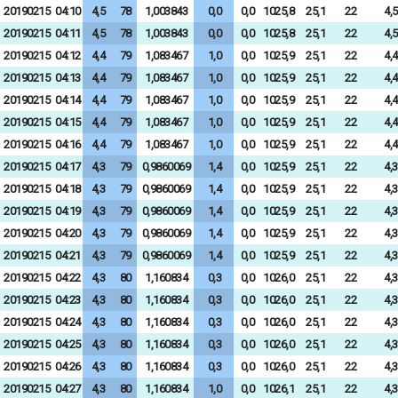
20190215
04:10
4,5
78
1,003843
0,0
0,0
1025,8
25,1
22
4,5
20190215
04:11
4,5
78
1,003843
0,0
0,0
1025,8
25,1
22
4,5
20190215
04:12
4,4
79
1,083467
1,0
0,0
1025,9
25,1
22
4,4
20190215
04:13
4,4
79
1,083467
1,0
0,0
1025,9
25,1
22
4,4
20190215
04:14
4,4
79
1,083467
1,0
0,0
1025,9
25,1
22
4,4
20190215
04:15
4,4
79
1,083467
1,0
0,0
1025,9
25,1
22
4,4
20190215
04:16
4,4
79
1,083467
1,0
0,0
1025,9
25,1
22
4,4
20190215
04:17
4,3
79
0,9860069
1,4
0,0
1025,9
25,1
22
4,3
20190215
04:18
4,3
79
0,9860069
1,4
0,0
1025,9
25,1
22
4,3
20190215
04:19
4,3
79
0,9860069
1,4
0,0
1025,9
25,1
22
4,3
20190215
04:20
4,3
79
0,9860069
1,4
0,0
1025,9
25,1
22
4,3
20190215
04:21
4,3
79
0,9860069
1,4
0,0
1025,9
25,1
22
4,3
20190215
04:22
4,3
80
1,160834
0,3
0,0
1026,0
25,1
22
4,3
20190215
04:23
4,3
80
1,160834
0,3
0,0
1026,0
25,1
22
4,3
20190215
04:24
4,3
80
1,160834
0,3
0,0
1026,0
25,1
22
4,3
20190215
04:25
4,3
80
1,160834
0,3
0,0
1026,0
25,1
22
4,3
20190215
04:26
4,3
80
1,160834
0,3
0,0
1026,0
25,1
22
4,3
20190215
04:27
4,3
80
1,160834
1,0
0,0
1026,1
25,1
22
4,3