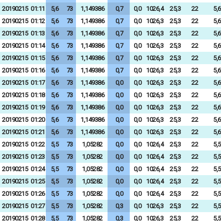
20190215
01:11
5,6
73
1,149386
0,7
0,0
1026,4
25,3
22
5,6
20190215
01:12
5,6
73
1,149386
0,7
0,0
1026,3
25,3
22
5,6
20190215
01:13
5,6
73
1,149386
0,7
0,0
1026,3
25,3
22
5,6
20190215
01:14
5,6
73
1,149386
0,7
0,0
1026,3
25,3
22
5,6
20190215
01:15
5,6
73
1,149386
0,7
0,0
1026,3
25,3
22
5,6
20190215
01:16
5,6
73
1,149386
0,7
0,0
1026,3
25,3
22
5,6
20190215
01:17
5,6
73
1,149386
0,0
0,0
1026,3
25,3
22
5,6
20190215
01:18
5,6
73
1,149386
0,0
0,0
1026,3
25,3
22
5,6
20190215
01:19
5,6
73
1,149386
0,0
0,0
1026,3
25,3
22
5,6
20190215
01:20
5,6
73
1,149386
0,0
0,0
1026,3
25,3
22
5,6
20190215
01:21
5,6
73
1,149386
0,0
0,0
1026,3
25,3
22
5,6
20190215
01:22
5,5
73
1,05282
0,0
0,0
1026,4
25,3
22
5,5
20190215
01:23
5,5
73
1,05282
0,0
0,0
1026,4
25,3
22
5,5
20190215
01:24
5,5
73
1,05282
0,0
0,0
1026,4
25,3
22
5,5
20190215
01:25
5,5
73
1,05282
0,0
0,0
1026,4
25,3
22
5,5
20190215
01:26
5,5
73
1,05282
0,0
0,0
1026,4
25,3
22
5,5
20190215
01:27
5,5
73
1,05282
0,3
0,0
1026,3
25,3
22
5,5
20190215
01:28
5,5
73
1,05282
0,3
0,0
1026,3
25,3
22
5,5