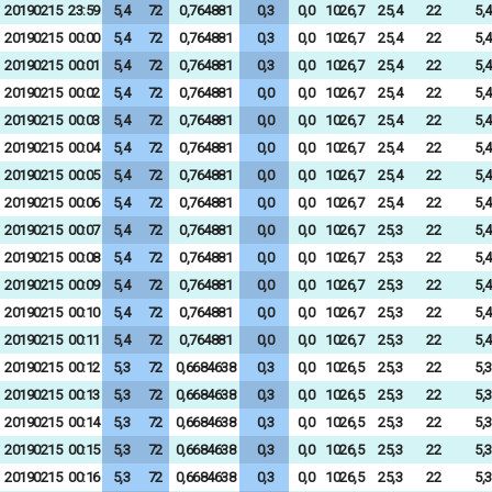
20190215
23:59
5,4
72
0,764881
0,3
0,0
1026,7
25,4
22
5,4
20190215
00:00
5,4
72
0,764881
0,3
0,0
1026,7
25,4
22
5,4
20190215
00:01
5,4
72
0,764881
0,3
0,0
1026,7
25,4
22
5,4
20190215
00:02
5,4
72
0,764881
0,0
0,0
1026,7
25,4
22
5,4
20190215
00:03
5,4
72
0,764881
0,0
0,0
1026,7
25,4
22
5,4
20190215
00:04
5,4
72
0,764881
0,0
0,0
1026,7
25,4
22
5,4
20190215
00:05
5,4
72
0,764881
0,0
0,0
1026,7
25,4
22
5,4
20190215
00:06
5,4
72
0,764881
0,0
0,0
1026,7
25,4
22
5,4
20190215
00:07
5,4
72
0,764881
0,0
0,0
1026,7
25,3
22
5,4
20190215
00:08
5,4
72
0,764881
0,0
0,0
1026,7
25,3
22
5,4
20190215
00:09
5,4
72
0,764881
0,0
0,0
1026,7
25,3
22
5,4
20190215
00:10
5,4
72
0,764881
0,0
0,0
1026,7
25,3
22
5,4
20190215
00:11
5,4
72
0,764881
0,0
0,0
1026,7
25,3
22
5,4
20190215
00:12
5,3
72
0,6684638
0,3
0,0
1026,5
25,3
22
5,3
20190215
00:13
5,3
72
0,6684638
0,3
0,0
1026,5
25,3
22
5,3
20190215
00:14
5,3
72
0,6684638
0,3
0,0
1026,5
25,3
22
5,3
20190215
00:15
5,3
72
0,6684638
0,3
0,0
1026,5
25,3
22
5,3
20190215
00:16
5,3
72
0,6684638
0,3
0,0
1026,5
25,3
22
5,3