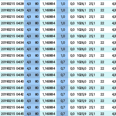
20190215
04:28
4,3
80
1,160834
1,0
0,0
1026,1
25,1
22
4,3
20190215
04:29
4,3
80
1,160834
1,0
0,0
1026,1
25,1
22
4,3
20190215
04:30
4,3
80
1,160834
1,0
0,0
1026,1
25,1
22
4,3
20190215
04:31
4,3
80
1,160834
1,0
0,0
1026,1
25,1
22
4,3
20190215
04:32
4,3
80
1,160834
1,0
0,0
1026,0
25,1
22
4,3
20190215
04:33
4,3
80
1,160834
1,0
0,0
1026,0
25,1
22
4,3
20190215
04:34
4,3
80
1,160834
1,0
0,0
1026,0
25,1
22
4,3
20190215
04:35
4,3
80
1,160834
1,0
0,0
1026,0
25,1
22
4,3
20190215
04:36
4,3
80
1,160834
1,0
0,0
1026,0
25,1
22
4,3
20190215
04:37
4,3
80
1,160834
0,7
0,0
1026,0
25,1
22
4,3
20190215
04:38
4,3
80
1,160834
0,7
0,0
1026,0
25,1
22
4,3
20190215
04:39
4,3
80
1,160834
0,7
0,0
1026,0
25,1
22
4,3
20190215
04:40
4,3
80
1,160834
0,7
0,0
1026,0
25,1
22
4,3
20190215
04:41
4,3
80
1,160834
0,7
0,0
1026,0
25,1
22
4,3
20190215
04:42
4,3
80
1,160834
0,7
0,0
1025,9
25,1
22
4,3
20190215
04:43
4,3
80
1,160834
0,7
0,0
1025,9
25,1
22
4,3
20190215
04:44
4,3
80
1,160834
0,7
0,0
1025,9
25,1
22
4,3
20190215
04:45
4,3
80
1,160834
0,7
0,0
1025,9
25,1
22
4,3