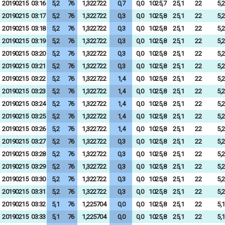
20190215
03:16
5,2
76
1,322722
0,7
0,0
1025,7
25,1
22
5,2
20190215
03:17
5,2
76
1,322722
0,3
0,0
1025,8
25,1
22
5,2
20190215
03:18
5,2
76
1,322722
0,3
0,0
1025,8
25,1
22
5,2
20190215
03:19
5,2
76
1,322722
0,3
0,0
1025,8
25,1
22
5,2
20190215
03:20
5,2
76
1,322722
0,3
0,0
1025,8
25,1
22
5,2
20190215
03:21
5,2
76
1,322722
0,3
0,0
1025,8
25,1
22
5,2
20190215
03:22
5,2
76
1,322722
1,4
0,0
1025,8
25,1
22
5,2
20190215
03:23
5,2
76
1,322722
1,4
0,0
1025,8
25,1
22
5,2
20190215
03:24
5,2
76
1,322722
1,4
0,0
1025,8
25,1
22
5,2
20190215
03:25
5,2
76
1,322722
1,4
0,0
1025,8
25,1
22
5,2
20190215
03:26
5,2
76
1,322722
1,4
0,0
1025,8
25,1
22
5,2
20190215
03:27
5,2
76
1,322722
0,3
0,0
1025,8
25,1
22
5,2
20190215
03:28
5,2
76
1,322722
0,3
0,0
1025,8
25,1
22
5,2
20190215
03:29
5,2
76
1,322722
0,3
0,0
1025,8
25,1
22
5,2
20190215
03:30
5,2
76
1,322722
0,3
0,0
1025,8
25,1
22
5,2
20190215
03:31
5,2
76
1,322722
0,3
0,0
1025,8
25,1
22
5,2
20190215
03:32
5,1
76
1,225704
0,0
0,0
1025,8
25,1
22
5,1
20190215
03:33
5,1
76
1,225704
0,0
0,0
1025,8
25,1
22
5,1