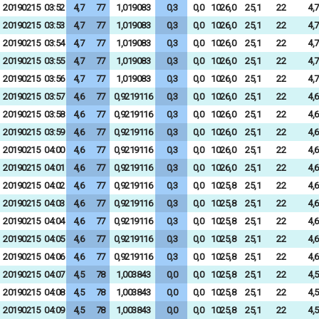
20190215
03:52
4,7
77
1,019083
0,3
0,0
1026,0
25,1
22
4,7
20190215
03:53
4,7
77
1,019083
0,3
0,0
1026,0
25,1
22
4,7
20190215
03:54
4,7
77
1,019083
0,3
0,0
1026,0
25,1
22
4,7
20190215
03:55
4,7
77
1,019083
0,3
0,0
1026,0
25,1
22
4,7
20190215
03:56
4,7
77
1,019083
0,3
0,0
1026,0
25,1
22
4,7
20190215
03:57
4,6
77
0,9219116
0,3
0,0
1026,0
25,1
22
4,6
20190215
03:58
4,6
77
0,9219116
0,3
0,0
1026,0
25,1
22
4,6
20190215
03:59
4,6
77
0,9219116
0,3
0,0
1026,0
25,1
22
4,6
20190215
04:00
4,6
77
0,9219116
0,3
0,0
1026,0
25,1
22
4,6
20190215
04:01
4,6
77
0,9219116
0,3
0,0
1026,0
25,1
22
4,6
20190215
04:02
4,6
77
0,9219116
0,3
0,0
1025,8
25,1
22
4,6
20190215
04:03
4,6
77
0,9219116
0,3
0,0
1025,8
25,1
22
4,6
20190215
04:04
4,6
77
0,9219116
0,3
0,0
1025,8
25,1
22
4,6
20190215
04:05
4,6
77
0,9219116
0,3
0,0
1025,8
25,1
22
4,6
20190215
04:06
4,6
77
0,9219116
0,3
0,0
1025,8
25,1
22
4,6
20190215
04:07
4,5
78
1,003843
0,0
0,0
1025,8
25,1
22
4,5
20190215
04:08
4,5
78
1,003843
0,0
0,0
1025,8
25,1
22
4,5
20190215
04:09
4,5
78
1,003843
0,0
0,0
1025,8
25,1
22
4,5