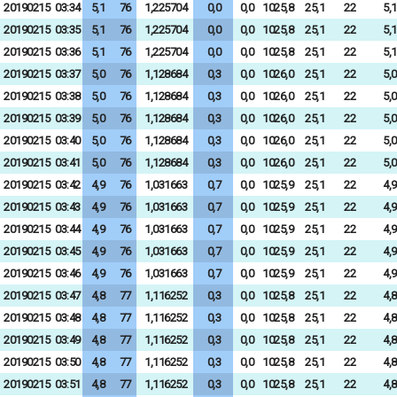
20190215
03:34
5,1
76
1,225704
0,0
0,0
1025,8
25,1
22
5,1
20190215
03:35
5,1
76
1,225704
0,0
0,0
1025,8
25,1
22
5,1
20190215
03:36
5,1
76
1,225704
0,0
0,0
1025,8
25,1
22
5,1
20190215
03:37
5,0
76
1,128684
0,3
0,0
1026,0
25,1
22
5,0
20190215
03:38
5,0
76
1,128684
0,3
0,0
1026,0
25,1
22
5,0
20190215
03:39
5,0
76
1,128684
0,3
0,0
1026,0
25,1
22
5,0
20190215
03:40
5,0
76
1,128684
0,3
0,0
1026,0
25,1
22
5,0
20190215
03:41
5,0
76
1,128684
0,3
0,0
1026,0
25,1
22
5,0
20190215
03:42
4,9
76
1,031663
0,7
0,0
1025,9
25,1
22
4,9
20190215
03:43
4,9
76
1,031663
0,7
0,0
1025,9
25,1
22
4,9
20190215
03:44
4,9
76
1,031663
0,7
0,0
1025,9
25,1
22
4,9
20190215
03:45
4,9
76
1,031663
0,7
0,0
1025,9
25,1
22
4,9
20190215
03:46
4,9
76
1,031663
0,7
0,0
1025,9
25,1
22
4,9
20190215
03:47
4,8
77
1,116252
0,3
0,0
1025,8
25,1
22
4,8
20190215
03:48
4,8
77
1,116252
0,3
0,0
1025,8
25,1
22
4,8
20190215
03:49
4,8
77
1,116252
0,3
0,0
1025,8
25,1
22
4,8
20190215
03:50
4,8
77
1,116252
0,3
0,0
1025,8
25,1
22
4,8
20190215
03:51
4,8
77
1,116252
0,3
0,0
1025,8
25,1
22
4,8