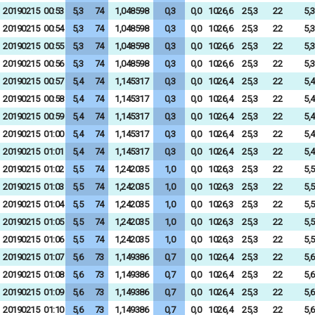
20190215
00:53
5,3
74
1,048598
0,3
0,0
1026,6
25,3
22
5,3
20190215
00:54
5,3
74
1,048598
0,3
0,0
1026,6
25,3
22
5,3
20190215
00:55
5,3
74
1,048598
0,3
0,0
1026,6
25,3
22
5,3
20190215
00:56
5,3
74
1,048598
0,3
0,0
1026,6
25,3
22
5,3
20190215
00:57
5,4
74
1,145317
0,3
0,0
1026,4
25,3
22
5,4
20190215
00:58
5,4
74
1,145317
0,3
0,0
1026,4
25,3
22
5,4
20190215
00:59
5,4
74
1,145317
0,3
0,0
1026,4
25,3
22
5,4
20190215
01:00
5,4
74
1,145317
0,3
0,0
1026,4
25,3
22
5,4
20190215
01:01
5,4
74
1,145317
0,3
0,0
1026,4
25,3
22
5,4
20190215
01:02
5,5
74
1,242035
1,0
0,0
1026,3
25,3
22
5,5
20190215
01:03
5,5
74
1,242035
1,0
0,0
1026,3
25,3
22
5,5
20190215
01:04
5,5
74
1,242035
1,0
0,0
1026,3
25,3
22
5,5
20190215
01:05
5,5
74
1,242035
1,0
0,0
1026,3
25,3
22
5,5
20190215
01:06
5,5
74
1,242035
1,0
0,0
1026,3
25,3
22
5,5
20190215
01:07
5,6
73
1,149386
0,7
0,0
1026,4
25,3
22
5,6
20190215
01:08
5,6
73
1,149386
0,7
0,0
1026,4
25,3
22
5,6
20190215
01:09
5,6
73
1,149386
0,7
0,0
1026,4
25,3
22
5,6
20190215
01:10
5,6
73
1,149386
0,7
0,0
1026,4
25,3
22
5,6