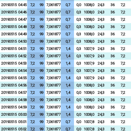
20190515
04:45
7,2
99
7,061877
0,7
0,0
1008,0
24,3
36
7,2
20190515
04:46
7,2
99
7,061877
0,7
0,3
1008,0
24,3
36
7,2
20190515
04:47
7,2
99
7,061877
0,7
0,3
1008,0
24,3
36
7,2
20190515
04:48
7,2
99
7,061877
0,7
0,3
1008,0
24,3
36
7,2
20190515
04:49
7,2
99
7,061877
0,7
0,3
1008,0
24,3
36
7,2
20190515
04:50
7,2
99
7,061877
0,7
0,3
1008,0
24,3
36
7,2
20190515
04:51
7,2
99
7,061877
1,4
0,3
1007,9
24,3
36
7,2
20190515
04:52
7,2
99
7,061877
1,4
0,3
1007,9
24,3
36
7,2
20190515
04:53
7,2
99
7,061877
1,4
0,3
1007,9
24,3
36
7,2
20190515
04:54
7,2
99
7,061877
1,4
0,3
1007,9
24,3
36
7,2
20190515
04:55
7,2
99
7,061877
1,4
0,3
1007,9
24,3
36
7,2
20190515
04:56
7,2
99
7,061877
1,4
0,0
1008,0
24,3
36
7,2
20190515
04:57
7,2
99
7,061877
1,4
0,0
1008,0
24,3
36
7,2
20190515
04:58
7,2
99
7,061877
1,4
0,0
1008,0
24,3
36
7,2
20190515
04:59
7,2
99
7,061877
1,4
0,0
1008,0
24,3
36
7,2
20190515
05:00
7,2
99
7,061877
1,4
0,0
1008,0
24,3
36
7,2
20190515
05:01
7,2
99
7,061877
0,7
0,0
1007,8
24,3
36
7,2
20190515
05:02
7,2
99
7,061877
0,7
0,0
1007,8
24,3
36
7,2