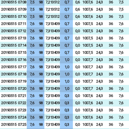
20190515
07:08
7,5
98
7,213512
0,7
0,6
1007,6
24,3
36
7,5
20190515
07:09
7,5
98
7,213512
0,7
0,6
1007,6
24,3
36
7,5
20190515
07:10
7,5
98
7,213512
0,7
0,6
1007,6
24,3
36
7,5
20190515
07:11
7,6
98
7,313409
0,7
0,0
1007,5
24,3
36
7,6
20190515
07:12
7,6
98
7,313409
0,7
0,0
1007,5
24,3
36
7,6
20190515
07:13
7,6
98
7,313409
0,7
0,0
1007,5
24,3
36
7,6
20190515
07:14
7,6
98
7,313409
0,7
0,0
1007,5
24,3
36
7,6
20190515
07:15
7,6
98
7,313409
0,7
0,0
1007,5
24,3
36
7,6
20190515
07:16
7,6
98
7,313409
1,0
0,0
1007,7
24,3
36
7,6
20190515
07:17
7,6
98
7,313409
1,0
0,0
1007,7
24,3
36
7,6
20190515
07:18
7,6
98
7,313409
1,0
0,0
1007,7
24,3
36
7,6
20190515
07:19
7,6
98
7,313409
1,0
0,0
1007,7
24,3
36
7,6
20190515
07:20
7,6
98
7,313409
1,0
0,0
1007,7
24,3
36
7,6
20190515
07:21
7,6
98
7,313409
0,3
0,0
1007,6
24,3
36
7,6
20190515
07:22
7,6
98
7,313409
0,3
0,0
1007,6
24,3
36
7,6
20190515
07:23
7,6
98
7,313409
0,3
0,0
1007,6
24,3
36
7,6
20190515
07:24
7,6
98
7,313409
0,3
0,0
1007,6
24,3
36
7,6
20190515
07:25
7,6
98
7,313409
0,3
0,0
1007,6
24,3
36
7,6