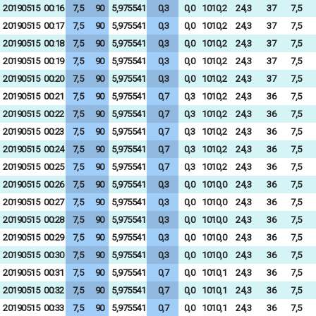
20190515
00:16
7,5
90
5,975541
0,3
0,0
1010,2
24,3
37
7,5
20190515
00:17
7,5
90
5,975541
0,3
0,0
1010,2
24,3
37
7,5
20190515
00:18
7,5
90
5,975541
0,3
0,0
1010,2
24,3
37
7,5
20190515
00:19
7,5
90
5,975541
0,3
0,0
1010,2
24,3
37
7,5
20190515
00:20
7,5
90
5,975541
0,3
0,0
1010,2
24,3
37
7,5
20190515
00:21
7,5
90
5,975541
0,7
0,3
1010,2
24,3
36
7,5
20190515
00:22
7,5
90
5,975541
0,7
0,3
1010,2
24,3
36
7,5
20190515
00:23
7,5
90
5,975541
0,7
0,3
1010,2
24,3
36
7,5
20190515
00:24
7,5
90
5,975541
0,7
0,3
1010,2
24,3
36
7,5
20190515
00:25
7,5
90
5,975541
0,7
0,3
1010,2
24,3
36
7,5
20190515
00:26
7,5
90
5,975541
0,3
0,0
1010,0
24,3
36
7,5
20190515
00:27
7,5
90
5,975541
0,3
0,0
1010,0
24,3
36
7,5
20190515
00:28
7,5
90
5,975541
0,3
0,0
1010,0
24,3
36
7,5
20190515
00:29
7,5
90
5,975541
0,3
0,0
1010,0
24,3
36
7,5
20190515
00:30
7,5
90
5,975541
0,3
0,0
1010,0
24,3
36
7,5
20190515
00:31
7,5
90
5,975541
0,7
0,0
1010,1
24,3
36
7,5
20190515
00:32
7,5
90
5,975541
0,7
0,0
1010,1
24,3
36
7,5
20190515
00:33
7,5
90
5,975541
0,7
0,0
1010,1
24,3
36
7,5