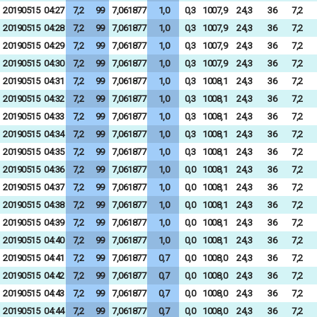
20190515
04:27
7,2
99
7,061877
1,0
0,3
1007,9
24,3
36
7,2
20190515
04:28
7,2
99
7,061877
1,0
0,3
1007,9
24,3
36
7,2
20190515
04:29
7,2
99
7,061877
1,0
0,3
1007,9
24,3
36
7,2
20190515
04:30
7,2
99
7,061877
1,0
0,3
1007,9
24,3
36
7,2
20190515
04:31
7,2
99
7,061877
1,0
0,3
1008,1
24,3
36
7,2
20190515
04:32
7,2
99
7,061877
1,0
0,3
1008,1
24,3
36
7,2
20190515
04:33
7,2
99
7,061877
1,0
0,3
1008,1
24,3
36
7,2
20190515
04:34
7,2
99
7,061877
1,0
0,3
1008,1
24,3
36
7,2
20190515
04:35
7,2
99
7,061877
1,0
0,3
1008,1
24,3
36
7,2
20190515
04:36
7,2
99
7,061877
1,0
0,0
1008,1
24,3
36
7,2
20190515
04:37
7,2
99
7,061877
1,0
0,0
1008,1
24,3
36
7,2
20190515
04:38
7,2
99
7,061877
1,0
0,0
1008,1
24,3
36
7,2
20190515
04:39
7,2
99
7,061877
1,0
0,0
1008,1
24,3
36
7,2
20190515
04:40
7,2
99
7,061877
1,0
0,0
1008,1
24,3
36
7,2
20190515
04:41
7,2
99
7,061877
0,7
0,0
1008,0
24,3
36
7,2
20190515
04:42
7,2
99
7,061877
0,7
0,0
1008,0
24,3
36
7,2
20190515
04:43
7,2
99
7,061877
0,7
0,0
1008,0
24,3
36
7,2
20190515
04:44
7,2
99
7,061877
0,7
0,0
1008,0
24,3
36
7,2