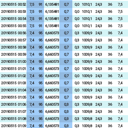
20190515
00:52
7,5
91
6,135481
0,7
0,0
1010,1
24,3
36
7,5
20190515
00:53
7,5
91
6,135481
0,7
0,0
1010,1
24,3
36
7,5
20190515
00:54
7,5
91
6,135481
0,7
0,0
1010,1
24,3
36
7,5
20190515
00:55
7,5
91
6,135481
0,7
0,0
1010,1
24,3
36
7,5
20190515
00:56
7,4
95
6,660573
0,7
0,3
1009,9
24,3
36
7,4
20190515
00:57
7,4
95
6,660573
0,7
0,3
1009,9
24,3
36
7,4
20190515
00:58
7,4
95
6,660573
0,7
0,3
1009,9
24,3
36
7,4
20190515
00:59
7,4
95
6,660573
0,7
0,3
1009,9
24,3
36
7,4
20190515
01:00
7,4
95
6,660573
0,7
0,3
1009,9
24,3
36
7,4
20190515
01:01
7,4
95
6,660573
0,7
0,0
1009,9
24,3
36
7,4
20190515
01:02
7,4
95
6,660573
0,7
0,0
1009,9
24,3
36
7,4
20190515
01:03
7,4
95
6,660573
0,7
0,0
1009,9
24,3
36
7,4
20190515
01:04
7,4
95
6,660573
0,7
0,0
1009,9
24,3
36
7,4
20190515
01:05
7,4
95
6,660573
0,7
0,0
1009,9
24,3
36
7,4
20190515
01:06
7,4
95
6,660573
0,3
0,3
1009,8
24,3
36
7,4
20190515
01:07
7,4
95
6,660573
0,3
0,3
1009,8
24,3
36
7,4
20190515
01:08
7,4
95
6,660573
0,3
0,3
1009,8
24,3
36
7,4
20190515
01:09
7,4
95
6,660573
0,3
0,3
1009,8
24,3
36
7,4