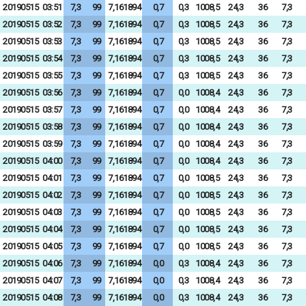
20190515
03:51
7,3
99
7,161894
0,7
0,3
1008,5
24,3
36
7,3
20190515
03:52
7,3
99
7,161894
0,7
0,3
1008,5
24,3
36
7,3
20190515
03:53
7,3
99
7,161894
0,7
0,3
1008,5
24,3
36
7,3
20190515
03:54
7,3
99
7,161894
0,7
0,3
1008,5
24,3
36
7,3
20190515
03:55
7,3
99
7,161894
0,7
0,3
1008,5
24,3
36
7,3
20190515
03:56
7,3
99
7,161894
0,7
0,0
1008,4
24,3
36
7,3
20190515
03:57
7,3
99
7,161894
0,7
0,0
1008,4
24,3
36
7,3
20190515
03:58
7,3
99
7,161894
0,7
0,0
1008,4
24,3
36
7,3
20190515
03:59
7,3
99
7,161894
0,7
0,0
1008,4
24,3
36
7,3
20190515
04:00
7,3
99
7,161894
0,7
0,0
1008,4
24,3
36
7,3
20190515
04:01
7,3
99
7,161894
0,7
0,0
1008,5
24,3
36
7,3
20190515
04:02
7,3
99
7,161894
0,7
0,0
1008,5
24,3
36
7,3
20190515
04:03
7,3
99
7,161894
0,7
0,0
1008,5
24,3
36
7,3
20190515
04:04
7,3
99
7,161894
0,7
0,0
1008,5
24,3
36
7,3
20190515
04:05
7,3
99
7,161894
0,7
0,0
1008,5
24,3
36
7,3
20190515
04:06
7,3
99
7,161894
0,0
0,3
1008,4
24,3
36
7,3
20190515
04:07
7,3
99
7,161894
0,0
0,3
1008,4
24,3
36
7,3
20190515
04:08
7,3
99
7,161894
0,0
0,3
1008,4
24,3
36
7,3