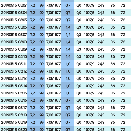
20190515
05:03
7,2
99
7,061877
0,7
0,0
1007,8
24,3
36
7,2
20190515
05:04
7,2
99
7,061877
0,7
0,0
1007,8
24,3
36
7,2
20190515
05:05
7,2
99
7,061877
0,7
0,0
1007,8
24,3
36
7,2
20190515
05:06
7,2
99
7,061877
1,4
0,3
1007,8
24,3
36
7,2
20190515
05:07
7,2
99
7,061877
1,4
0,3
1007,8
24,3
36
7,2
20190515
05:08
7,2
99
7,061877
1,4
0,3
1007,8
24,3
36
7,2
20190515
05:09
7,2
99
7,061877
1,4
0,3
1007,8
24,3
36
7,2
20190515
05:10
7,2
99
7,061877
1,4
0,3
1007,8
24,3
36
7,2
20190515
05:11
7,2
99
7,061877
1,0
0,0
1007,9
24,3
36
7,2
20190515
05:12
7,2
99
7,061877
1,0
0,0
1007,9
24,3
36
7,2
20190515
05:13
7,2
99
7,061877
1,0
0,0
1007,9
24,3
36
7,2
20190515
05:14
7,2
99
7,061877
1,0
0,0
1007,9
24,3
36
7,2
20190515
05:15
7,2
99
7,061877
1,0
0,0
1007,9
24,3
36
7,2
20190515
05:16
7,2
99
7,061877
0,7
0,0
1007,8
24,3
36
7,2
20190515
05:17
7,2
99
7,061877
0,7
0,0
1007,8
24,3
36
7,2
20190515
05:18
7,2
99
7,061877
0,7
0,0
1007,8
24,3
36
7,2
20190515
05:19
7,2
99
7,061877
0,7
0,0
1007,8
24,3
36
7,2
20190515
05:20
7,2
99
7,061877
0,7
0,0
1007,8
24,3
36
7,2