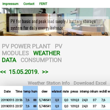
Impressum
Contact
FERIT
PV for basic and peak load supply / battery storage
system for daily energy balance
WOWSlider.com
PV POWER PLANT
PV
MODULES
WEATHER
DATA
CONSUMPTION
<<
15.05.2019.
>>
Weather Station Info
Download Excel
Date
Time
temp
hum
dew
wlatest
rrate
press
intemp
inhum
wchill
w
20190515
23:56
7,6
88
5,749541
0,3
0,0
1010,3
24,3
37
7,6
20190515
23:57
7,6
88
5,749541
0,3
0,0
1010,3
24,3
37
7,6