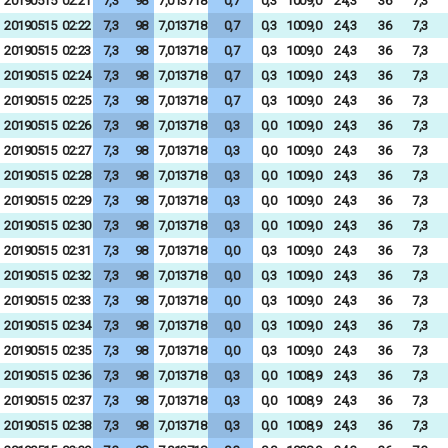
20190515
02:21
7,3
98
7,013718
0,7
0,3
1009,0
24,3
36
7,3
20190515
02:22
7,3
98
7,013718
0,7
0,3
1009,0
24,3
36
7,3
20190515
02:23
7,3
98
7,013718
0,7
0,3
1009,0
24,3
36
7,3
20190515
02:24
7,3
98
7,013718
0,7
0,3
1009,0
24,3
36
7,3
20190515
02:25
7,3
98
7,013718
0,7
0,3
1009,0
24,3
36
7,3
20190515
02:26
7,3
98
7,013718
0,3
0,0
1009,0
24,3
36
7,3
20190515
02:27
7,3
98
7,013718
0,3
0,0
1009,0
24,3
36
7,3
20190515
02:28
7,3
98
7,013718
0,3
0,0
1009,0
24,3
36
7,3
20190515
02:29
7,3
98
7,013718
0,3
0,0
1009,0
24,3
36
7,3
20190515
02:30
7,3
98
7,013718
0,3
0,0
1009,0
24,3
36
7,3
20190515
02:31
7,3
98
7,013718
0,0
0,3
1009,0
24,3
36
7,3
20190515
02:32
7,3
98
7,013718
0,0
0,3
1009,0
24,3
36
7,3
20190515
02:33
7,3
98
7,013718
0,0
0,3
1009,0
24,3
36
7,3
20190515
02:34
7,3
98
7,013718
0,0
0,3
1009,0
24,3
36
7,3
20190515
02:35
7,3
98
7,013718
0,0
0,3
1009,0
24,3
36
7,3
20190515
02:36
7,3
98
7,013718
0,3
0,0
1008,9
24,3
36
7,3
20190515
02:37
7,3
98
7,013718
0,3
0,0
1008,9
24,3
36
7,3
20190515
02:38
7,3
98
7,013718
0,3
0,0
1008,9
24,3
36
7,3