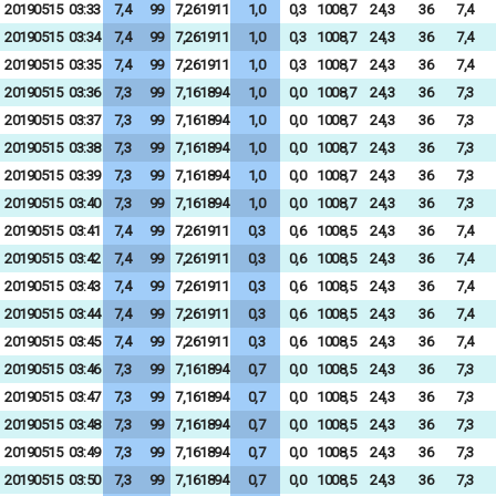
20190515
03:33
7,4
99
7,261911
1,0
0,3
1008,7
24,3
36
7,4
20190515
03:34
7,4
99
7,261911
1,0
0,3
1008,7
24,3
36
7,4
20190515
03:35
7,4
99
7,261911
1,0
0,3
1008,7
24,3
36
7,4
20190515
03:36
7,3
99
7,161894
1,0
0,0
1008,7
24,3
36
7,3
20190515
03:37
7,3
99
7,161894
1,0
0,0
1008,7
24,3
36
7,3
20190515
03:38
7,3
99
7,161894
1,0
0,0
1008,7
24,3
36
7,3
20190515
03:39
7,3
99
7,161894
1,0
0,0
1008,7
24,3
36
7,3
20190515
03:40
7,3
99
7,161894
1,0
0,0
1008,7
24,3
36
7,3
20190515
03:41
7,4
99
7,261911
0,3
0,6
1008,5
24,3
36
7,4
20190515
03:42
7,4
99
7,261911
0,3
0,6
1008,5
24,3
36
7,4
20190515
03:43
7,4
99
7,261911
0,3
0,6
1008,5
24,3
36
7,4
20190515
03:44
7,4
99
7,261911
0,3
0,6
1008,5
24,3
36
7,4
20190515
03:45
7,4
99
7,261911
0,3
0,6
1008,5
24,3
36
7,4
20190515
03:46
7,3
99
7,161894
0,7
0,0
1008,5
24,3
36
7,3
20190515
03:47
7,3
99
7,161894
0,7
0,0
1008,5
24,3
36
7,3
20190515
03:48
7,3
99
7,161894
0,7
0,0
1008,5
24,3
36
7,3
20190515
03:49
7,3
99
7,161894
0,7
0,0
1008,5
24,3
36
7,3
20190515
03:50
7,3
99
7,161894
0,7
0,0
1008,5
24,3
36
7,3