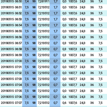
20190515
06:50
7,4
99
7,261911
1,7
0,0
1007,6
24,3
36
7,4
20190515
06:51
7,5
98
7,213512
1,7
0,0
1007,6
24,3
36
7,5
20190515
06:52
7,5
98
7,213512
1,7
0,0
1007,6
24,3
36
7,5
20190515
06:53
7,5
98
7,213512
1,7
0,0
1007,6
24,3
36
7,5
20190515
06:54
7,5
98
7,213512
1,7
0,0
1007,6
24,3
36
7,5
20190515
06:55
7,5
98
7,213512
1,7
0,0
1007,6
24,3
36
7,5
20190515
06:56
7,5
98
7,213512
0,7
0,3
1007,3
24,3
36
7,5
20190515
06:57
7,5
98
7,213512
0,7
0,3
1007,3
24,3
36
7,5
20190515
06:58
7,5
98
7,213512
0,7
0,3
1007,3
24,3
36
7,5
20190515
06:59
7,5
98
7,213512
0,7
0,3
1007,3
24,3
36
7,5
20190515
07:00
7,5
98
7,213512
0,7
0,3
1007,3
24,3
36
7,5
20190515
07:01
7,5
98
7,213512
0,7
0,0
1007,7
24,3
36
7,5
20190515
07:02
7,5
98
7,213512
0,7
0,0
1007,7
24,3
36
7,5
20190515
07:03
7,5
98
7,213512
0,7
0,0
1007,7
24,3
36
7,5
20190515
07:04
7,5
98
7,213512
0,7
0,0
1007,7
24,3
36
7,5
20190515
07:05
7,5
98
7,213512
0,7
0,0
1007,7
24,3
36
7,5
20190515
07:06
7,5
98
7,213512
0,7
0,6
1007,6
24,3
36
7,5
20190515
07:07
7,5
98
7,213512
0,7
0,6
1007,6
24,3
36
7,5