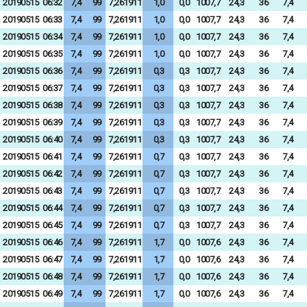
20190515
06:32
7,4
99
7,261911
1,0
0,0
1007,7
24,3
36
7,4
20190515
06:33
7,4
99
7,261911
1,0
0,0
1007,7
24,3
36
7,4
20190515
06:34
7,4
99
7,261911
1,0
0,0
1007,7
24,3
36
7,4
20190515
06:35
7,4
99
7,261911
1,0
0,0
1007,7
24,3
36
7,4
20190515
06:36
7,4
99
7,261911
0,3
0,3
1007,7
24,3
36
7,4
20190515
06:37
7,4
99
7,261911
0,3
0,3
1007,7
24,3
36
7,4
20190515
06:38
7,4
99
7,261911
0,3
0,3
1007,7
24,3
36
7,4
20190515
06:39
7,4
99
7,261911
0,3
0,3
1007,7
24,3
36
7,4
20190515
06:40
7,4
99
7,261911
0,3
0,3
1007,7
24,3
36
7,4
20190515
06:41
7,4
99
7,261911
0,7
0,3
1007,7
24,3
36
7,4
20190515
06:42
7,4
99
7,261911
0,7
0,3
1007,7
24,3
36
7,4
20190515
06:43
7,4
99
7,261911
0,7
0,3
1007,7
24,3
36
7,4
20190515
06:44
7,4
99
7,261911
0,7
0,3
1007,7
24,3
36
7,4
20190515
06:45
7,4
99
7,261911
0,7
0,3
1007,7
24,3
36
7,4
20190515
06:46
7,4
99
7,261911
1,7
0,0
1007,6
24,3
36
7,4
20190515
06:47
7,4
99
7,261911
1,7
0,0
1007,6
24,3
36
7,4
20190515
06:48
7,4
99
7,261911
1,7
0,0
1007,6
24,3
36
7,4
20190515
06:49
7,4
99
7,261911
1,7
0,0
1007,6
24,3
36
7,4