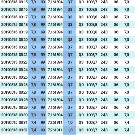
20190515
03:15
7,3
99
7,161894
0,7
0,0
1008,7
24,3
36
7,3
20190515
03:16
7,3
99
7,161894
0,3
0,3
1008,8
24,3
36
7,3
20190515
03:17
7,3
99
7,161894
0,3
0,3
1008,8
24,3
36
7,3
20190515
03:18
7,3
99
7,161894
0,3
0,3
1008,8
24,3
36
7,3
20190515
03:19
7,3
99
7,161894
0,3
0,3
1008,8
24,3
36
7,3
20190515
03:20
7,3
99
7,161894
0,3
0,3
1008,8
24,3
36
7,3
20190515
03:21
7,3
99
7,161894
0,7
0,3
1008,7
24,3
36
7,3
20190515
03:22
7,3
99
7,161894
0,7
0,3
1008,7
24,3
36
7,3
20190515
03:23
7,3
99
7,161894
0,7
0,3
1008,7
24,3
36
7,3
20190515
03:24
7,3
99
7,161894
0,7
0,3
1008,7
24,3
36
7,3
20190515
03:25
7,3
99
7,161894
0,7
0,3
1008,7
24,3
36
7,3
20190515
03:26
7,3
99
7,161894
0,7
0,0
1008,7
24,3
36
7,3
20190515
03:27
7,3
99
7,161894
0,7
0,0
1008,7
24,3
36
7,3
20190515
03:28
7,3
99
7,161894
0,7
0,0
1008,7
24,3
36
7,3
20190515
03:29
7,3
99
7,161894
0,7
0,0
1008,7
24,3
36
7,3
20190515
03:30
7,3
99
7,161894
0,7
0,0
1008,7
24,3
36
7,3
20190515
03:31
7,4
99
7,261911
1,0
0,3
1008,7
24,3
36
7,4
20190515
03:32
7,4
99
7,261911
1,0
0,3
1008,7
24,3
36
7,4