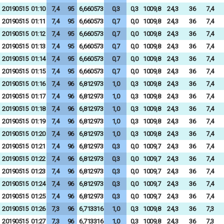
20190515
01:10
7,4
95
6,660573
0,3
0,3
1009,8
24,3
36
7,4
20190515
01:11
7,4
95
6,660573
0,7
0,0
1009,8
24,3
36
7,4
20190515
01:12
7,4
95
6,660573
0,7
0,0
1009,8
24,3
36
7,4
20190515
01:13
7,4
95
6,660573
0,7
0,0
1009,8
24,3
36
7,4
20190515
01:14
7,4
95
6,660573
0,7
0,0
1009,8
24,3
36
7,4
20190515
01:15
7,4
95
6,660573
0,7
0,0
1009,8
24,3
36
7,4
20190515
01:16
7,4
96
6,812973
1,0
0,3
1009,8
24,3
36
7,4
20190515
01:17
7,4
96
6,812973
1,0
0,3
1009,8
24,3
36
7,4
20190515
01:18
7,4
96
6,812973
1,0
0,3
1009,8
24,3
36
7,4
20190515
01:19
7,4
96
6,812973
1,0
0,3
1009,8
24,3
36
7,4
20190515
01:20
7,4
96
6,812973
1,0
0,3
1009,8
24,3
36
7,4
20190515
01:21
7,4
96
6,812973
0,3
0,0
1009,7
24,3
36
7,4
20190515
01:22
7,4
96
6,812973
0,3
0,0
1009,7
24,3
36
7,4
20190515
01:23
7,4
96
6,812973
0,3
0,0
1009,7
24,3
36
7,4
20190515
01:24
7,4
96
6,812973
0,3
0,0
1009,7
24,3
36
7,4
20190515
01:25
7,4
96
6,812973
0,3
0,0
1009,7
24,3
36
7,4
20190515
01:26
7,3
96
6,713316
1,0
0,3
1009,8
24,3
36
7,3
20190515
01:27
7,3
96
6,713316
1,0
0,3
1009,8
24,3
36
7,3