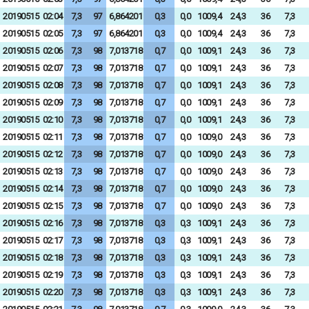
20190515
02:04
7,3
97
6,864201
0,3
0,0
1009,4
24,3
36
7,3
20190515
02:05
7,3
97
6,864201
0,3
0,0
1009,4
24,3
36
7,3
20190515
02:06
7,3
98
7,013718
0,7
0,0
1009,1
24,3
36
7,3
20190515
02:07
7,3
98
7,013718
0,7
0,0
1009,1
24,3
36
7,3
20190515
02:08
7,3
98
7,013718
0,7
0,0
1009,1
24,3
36
7,3
20190515
02:09
7,3
98
7,013718
0,7
0,0
1009,1
24,3
36
7,3
20190515
02:10
7,3
98
7,013718
0,7
0,0
1009,1
24,3
36
7,3
20190515
02:11
7,3
98
7,013718
0,7
0,0
1009,0
24,3
36
7,3
20190515
02:12
7,3
98
7,013718
0,7
0,0
1009,0
24,3
36
7,3
20190515
02:13
7,3
98
7,013718
0,7
0,0
1009,0
24,3
36
7,3
20190515
02:14
7,3
98
7,013718
0,7
0,0
1009,0
24,3
36
7,3
20190515
02:15
7,3
98
7,013718
0,7
0,0
1009,0
24,3
36
7,3
20190515
02:16
7,3
98
7,013718
0,3
0,3
1009,1
24,3
36
7,3
20190515
02:17
7,3
98
7,013718
0,3
0,3
1009,1
24,3
36
7,3
20190515
02:18
7,3
98
7,013718
0,3
0,3
1009,1
24,3
36
7,3
20190515
02:19
7,3
98
7,013718
0,3
0,3
1009,1
24,3
36
7,3
20190515
02:20
7,3
98
7,013718
0,3
0,3
1009,1
24,3
36
7,3