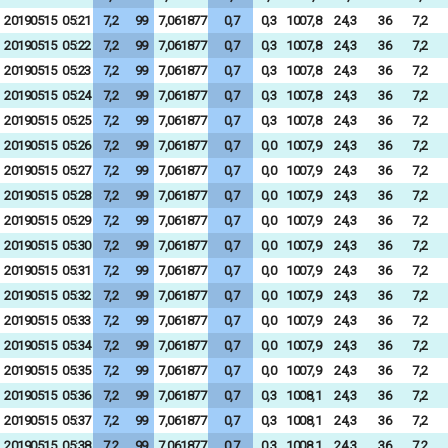
20190515
05:21
7,2
99
7,061877
0,7
0,3
1007,8
24,3
36
7,2
20190515
05:22
7,2
99
7,061877
0,7
0,3
1007,8
24,3
36
7,2
20190515
05:23
7,2
99
7,061877
0,7
0,3
1007,8
24,3
36
7,2
20190515
05:24
7,2
99
7,061877
0,7
0,3
1007,8
24,3
36
7,2
20190515
05:25
7,2
99
7,061877
0,7
0,3
1007,8
24,3
36
7,2
20190515
05:26
7,2
99
7,061877
0,7
0,0
1007,9
24,3
36
7,2
20190515
05:27
7,2
99
7,061877
0,7
0,0
1007,9
24,3
36
7,2
20190515
05:28
7,2
99
7,061877
0,7
0,0
1007,9
24,3
36
7,2
20190515
05:29
7,2
99
7,061877
0,7
0,0
1007,9
24,3
36
7,2
20190515
05:30
7,2
99
7,061877
0,7
0,0
1007,9
24,3
36
7,2
20190515
05:31
7,2
99
7,061877
0,7
0,0
1007,9
24,3
36
7,2
20190515
05:32
7,2
99
7,061877
0,7
0,0
1007,9
24,3
36
7,2
20190515
05:33
7,2
99
7,061877
0,7
0,0
1007,9
24,3
36
7,2
20190515
05:34
7,2
99
7,061877
0,7
0,0
1007,9
24,3
36
7,2
20190515
05:35
7,2
99
7,061877
0,7
0,0
1007,9
24,3
36
7,2
20190515
05:36
7,2
99
7,061877
0,7
0,3
1008,1
24,3
36
7,2
20190515
05:37
7,2
99
7,061877
0,7
0,3
1008,1
24,3
36
7,2
20190515
05:38
7,2
99
7,061877
0,7
0,3
1008,1
24,3
36
7,2