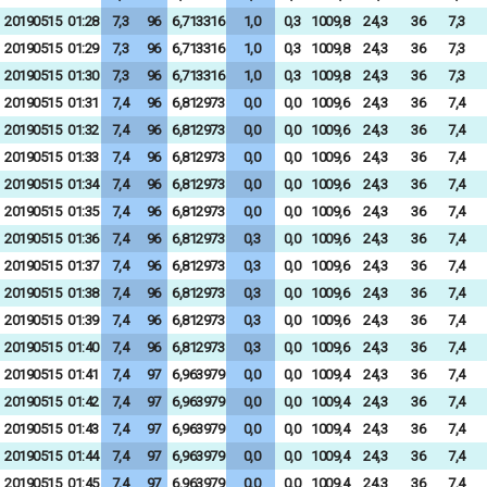
20190515
01:28
7,3
96
6,713316
1,0
0,3
1009,8
24,3
36
7,3
20190515
01:29
7,3
96
6,713316
1,0
0,3
1009,8
24,3
36
7,3
20190515
01:30
7,3
96
6,713316
1,0
0,3
1009,8
24,3
36
7,3
20190515
01:31
7,4
96
6,812973
0,0
0,0
1009,6
24,3
36
7,4
20190515
01:32
7,4
96
6,812973
0,0
0,0
1009,6
24,3
36
7,4
20190515
01:33
7,4
96
6,812973
0,0
0,0
1009,6
24,3
36
7,4
20190515
01:34
7,4
96
6,812973
0,0
0,0
1009,6
24,3
36
7,4
20190515
01:35
7,4
96
6,812973
0,0
0,0
1009,6
24,3
36
7,4
20190515
01:36
7,4
96
6,812973
0,3
0,0
1009,6
24,3
36
7,4
20190515
01:37
7,4
96
6,812973
0,3
0,0
1009,6
24,3
36
7,4
20190515
01:38
7,4
96
6,812973
0,3
0,0
1009,6
24,3
36
7,4
20190515
01:39
7,4
96
6,812973
0,3
0,0
1009,6
24,3
36
7,4
20190515
01:40
7,4
96
6,812973
0,3
0,0
1009,6
24,3
36
7,4
20190515
01:41
7,4
97
6,963979
0,0
0,0
1009,4
24,3
36
7,4
20190515
01:42
7,4
97
6,963979
0,0
0,0
1009,4
24,3
36
7,4
20190515
01:43
7,4
97
6,963979
0,0
0,0
1009,4
24,3
36
7,4
20190515
01:44
7,4
97
6,963979
0,0
0,0
1009,4
24,3
36
7,4
20190515
01:45
7,4
97
6,963979
0,0
0,0
1009,4
24,3
36
7,4