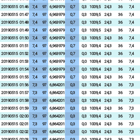
20190515
01:46
7,4
97
6,963979
0,7
0,3
1009,5
24,3
36
7,4
20190515
01:47
7,4
97
6,963979
0,7
0,3
1009,5
24,3
36
7,4
20190515
01:48
7,4
97
6,963979
0,7
0,3
1009,5
24,3
36
7,4
20190515
01:49
7,4
97
6,963979
0,7
0,3
1009,5
24,3
36
7,4
20190515
01:50
7,4
97
6,963979
0,7
0,3
1009,5
24,3
36
7,4
20190515
01:51
7,4
97
6,963979
0,7
0,0
1009,4
24,3
36
7,4
20190515
01:52
7,4
97
6,963979
0,7
0,0
1009,4
24,3
36
7,4
20190515
01:53
7,4
97
6,963979
0,7
0,0
1009,4
24,3
36
7,4
20190515
01:54
7,4
97
6,963979
0,7
0,0
1009,4
24,3
36
7,4
20190515
01:55
7,4
97
6,963979
0,7
0,0
1009,4
24,3
36
7,4
20190515
01:56
7,3
97
6,864201
0,3
0,3
1009,4
24,3
36
7,3
20190515
01:57
7,3
97
6,864201
0,3
0,3
1009,4
24,3
36
7,3
20190515
01:58
7,3
97
6,864201
0,3
0,3
1009,4
24,3
36
7,3
20190515
01:59
7,3
97
6,864201
0,3
0,3
1009,4
24,3
36
7,3
20190515
02:00
7,3
97
6,864201
0,3
0,3
1009,4
24,3
36
7,3
20190515
02:01
7,3
97
6,864201
0,3
0,0
1009,4
24,3
36
7,3
20190515
02:02
7,3
97
6,864201
0,3
0,0
1009,4
24,3
36
7,3
20190515
02:03
7,3
97
6,864201
0,3
0,0
1009,4
24,3
36
7,3