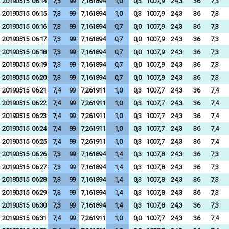
20190515
06:14
7,3
99
7,161894
1,0
0,3
1007,9
24,3
36
7,3
20190515
06:15
7,3
99
7,161894
1,0
0,3
1007,9
24,3
36
7,3
20190515
06:16
7,3
99
7,161894
0,7
0,0
1007,9
24,3
36
7,3
20190515
06:17
7,3
99
7,161894
0,7
0,0
1007,9
24,3
36
7,3
20190515
06:18
7,3
99
7,161894
0,7
0,0
1007,9
24,3
36
7,3
20190515
06:19
7,3
99
7,161894
0,7
0,0
1007,9
24,3
36
7,3
20190515
06:20
7,3
99
7,161894
0,7
0,0
1007,9
24,3
36
7,3
20190515
06:21
7,4
99
7,261911
1,0
0,3
1007,7
24,3
36
7,4
20190515
06:22
7,4
99
7,261911
1,0
0,3
1007,7
24,3
36
7,4
20190515
06:23
7,4
99
7,261911
1,0
0,3
1007,7
24,3
36
7,4
20190515
06:24
7,4
99
7,261911
1,0
0,3
1007,7
24,3
36
7,4
20190515
06:25
7,4
99
7,261911
1,0
0,3
1007,7
24,3
36
7,4
20190515
06:26
7,3
99
7,161894
1,4
0,3
1007,8
24,3
36
7,3
20190515
06:27
7,3
99
7,161894
1,4
0,3
1007,8
24,3
36
7,3
20190515
06:28
7,3
99
7,161894
1,4
0,3
1007,8
24,3
36
7,3
20190515
06:29
7,3
99
7,161894
1,4
0,3
1007,8
24,3
36
7,3
20190515
06:30
7,3
99
7,161894
1,4
0,3
1007,8
24,3
36
7,3
20190515
06:31
7,4
99
7,261911
1,0
0,0
1007,7
24,3
36
7,4