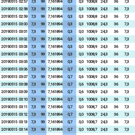
20190515
02:57
7,3
99
7,161894
0,3
0,3
1008,8
24,3
36
7,3
20190515
02:58
7,3
99
7,161894
0,3
0,3
1008,8
24,3
36
7,3
20190515
02:59
7,3
99
7,161894
0,3
0,3
1008,8
24,3
36
7,3
20190515
03:00
7,3
99
7,161894
0,3
0,3
1008,8
24,3
36
7,3
20190515
03:01
7,3
99
7,161894
0,3
0,0
1008,9
24,3
36
7,3
20190515
03:02
7,3
99
7,161894
0,3
0,0
1008,9
24,3
36
7,3
20190515
03:03
7,3
99
7,161894
0,3
0,0
1008,9
24,3
36
7,3
20190515
03:04
7,3
99
7,161894
0,3
0,0
1008,9
24,3
36
7,3
20190515
03:05
7,3
99
7,161894
0,3
0,0
1008,9
24,3
36
7,3
20190515
03:06
7,3
99
7,161894
0,7
0,6
1008,9
24,3
36
7,3
20190515
03:07
7,3
99
7,161894
0,7
0,6
1008,9
24,3
36
7,3
20190515
03:08
7,3
99
7,161894
0,7
0,6
1008,9
24,3
36
7,3
20190515
03:09
7,3
99
7,161894
0,7
0,6
1008,9
24,3
36
7,3
20190515
03:10
7,3
99
7,161894
0,7
0,6
1008,9
24,3
36
7,3
20190515
03:11
7,3
99
7,161894
0,7
0,0
1008,7
24,3
36
7,3
20190515
03:12
7,3
99
7,161894
0,7
0,0
1008,7
24,3
36
7,3
20190515
03:13
7,3
99
7,161894
0,7
0,0
1008,7
24,3
36
7,3
20190515
03:14
7,3
99
7,161894
0,7
0,0
1008,7
24,3
36
7,3