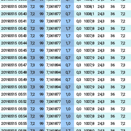
20190515
05:39
7,2
99
7,061877
0,7
0,3
1008,1
24,3
36
7,2
20190515
05:40
7,2
99
7,061877
0,7
0,3
1008,1
24,3
36
7,2
20190515
05:41
7,2
99
7,061877
1,7
0,0
1007,8
24,3
36
7,2
20190515
05:42
7,2
99
7,061877
1,7
0,0
1007,8
24,3
36
7,2
20190515
05:43
7,2
99
7,061877
1,7
0,0
1007,8
24,3
36
7,2
20190515
05:44
7,2
99
7,061877
1,7
0,0
1007,8
24,3
36
7,2
20190515
05:45
7,2
99
7,061877
1,7
0,0
1007,8
24,3
36
7,2
20190515
05:46
7,3
99
7,161894
0,7
0,3
1007,9
24,3
36
7,3
20190515
05:47
7,3
99
7,161894
0,7
0,3
1007,9
24,3
36
7,3
20190515
05:48
7,3
99
7,161894
0,7
0,3
1007,9
24,3
36
7,3
20190515
05:49
7,3
99
7,161894
0,7
0,3
1007,9
24,3
36
7,3
20190515
05:50
7,3
99
7,161894
0,7
0,3
1007,9
24,3
36
7,3
20190515
05:51
7,2
99
7,061877
1,0
0,0
1007,8
24,3
36
7,2
20190515
05:52
7,2
99
7,061877
1,0
0,0
1007,8
24,3
36
7,2
20190515
05:53
7,2
99
7,061877
1,0
0,0
1007,8
24,3
36
7,2
20190515
05:54
7,2
99
7,061877
1,0
0,0
1007,8
24,3
36
7,2
20190515
05:55
7,2
99
7,061877
1,0
0,0
1007,8
24,3
36
7,2
20190515
05:56
7,3
99
7,161894
1,7
0,3
1008,0
24,3
36
7,3