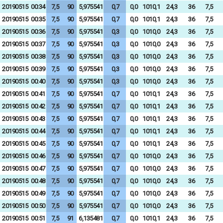
20190515
00:34
7,5
90
5,975541
0,7
0,0
1010,1
24,3
36
7,5
20190515
00:35
7,5
90
5,975541
0,7
0,0
1010,1
24,3
36
7,5
20190515
00:36
7,5
90
5,975541
0,3
0,0
1010,0
24,3
36
7,5
20190515
00:37
7,5
90
5,975541
0,3
0,0
1010,0
24,3
36
7,5
20190515
00:38
7,5
90
5,975541
0,3
0,0
1010,0
24,3
36
7,5
20190515
00:39
7,5
90
5,975541
0,3
0,0
1010,0
24,3
36
7,5
20190515
00:40
7,5
90
5,975541
0,3
0,0
1010,0
24,3
36
7,5
20190515
00:41
7,5
90
5,975541
0,7
0,0
1010,1
24,3
36
7,5
20190515
00:42
7,5
90
5,975541
0,7
0,0
1010,1
24,3
36
7,5
20190515
00:43
7,5
90
5,975541
0,7
0,0
1010,1
24,3
36
7,5
20190515
00:44
7,5
90
5,975541
0,7
0,0
1010,1
24,3
36
7,5
20190515
00:45
7,5
90
5,975541
0,7
0,0
1010,1
24,3
36
7,5
20190515
00:46
7,5
90
5,975541
0,7
0,0
1010,0
24,3
36
7,5
20190515
00:47
7,5
90
5,975541
0,7
0,0
1010,0
24,3
36
7,5
20190515
00:48
7,5
90
5,975541
0,7
0,0
1010,0
24,3
36
7,5
20190515
00:49
7,5
90
5,975541
0,7
0,0
1010,0
24,3
36
7,5
20190515
00:50
7,5
90
5,975541
0,7
0,0
1010,0
24,3
36
7,5
20190515
00:51
7,5
91
6,135481
0,7
0,0
1010,1
24,3
36
7,5