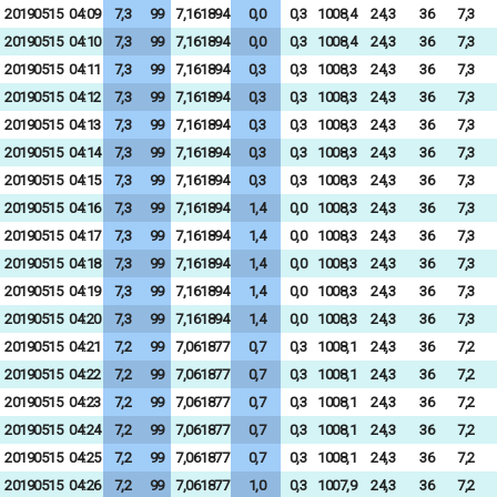
20190515
04:09
7,3
99
7,161894
0,0
0,3
1008,4
24,3
36
7,3
20190515
04:10
7,3
99
7,161894
0,0
0,3
1008,4
24,3
36
7,3
20190515
04:11
7,3
99
7,161894
0,3
0,3
1008,3
24,3
36
7,3
20190515
04:12
7,3
99
7,161894
0,3
0,3
1008,3
24,3
36
7,3
20190515
04:13
7,3
99
7,161894
0,3
0,3
1008,3
24,3
36
7,3
20190515
04:14
7,3
99
7,161894
0,3
0,3
1008,3
24,3
36
7,3
20190515
04:15
7,3
99
7,161894
0,3
0,3
1008,3
24,3
36
7,3
20190515
04:16
7,3
99
7,161894
1,4
0,0
1008,3
24,3
36
7,3
20190515
04:17
7,3
99
7,161894
1,4
0,0
1008,3
24,3
36
7,3
20190515
04:18
7,3
99
7,161894
1,4
0,0
1008,3
24,3
36
7,3
20190515
04:19
7,3
99
7,161894
1,4
0,0
1008,3
24,3
36
7,3
20190515
04:20
7,3
99
7,161894
1,4
0,0
1008,3
24,3
36
7,3
20190515
04:21
7,2
99
7,061877
0,7
0,3
1008,1
24,3
36
7,2
20190515
04:22
7,2
99
7,061877
0,7
0,3
1008,1
24,3
36
7,2
20190515
04:23
7,2
99
7,061877
0,7
0,3
1008,1
24,3
36
7,2
20190515
04:24
7,2
99
7,061877
0,7
0,3
1008,1
24,3
36
7,2
20190515
04:25
7,2
99
7,061877
0,7
0,3
1008,1
24,3
36
7,2
20190515
04:26
7,2
99
7,061877
1,0
0,3
1007,9
24,3
36
7,2