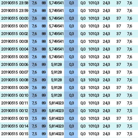
20190515
23:58
7,6
88
5,749541
0,3
0,0
1010,3
24,3
37
7,6
20190515
23:59
7,6
88
5,749541
0,3
0,0
1010,3
24,3
37
7,6
20190515
00:00
7,6
88
5,749541
0,3
0,0
1010,3
24,3
37
7,6
20190515
00:01
7,6
88
5,749541
0,3
0,0
1010,3
24,3
37
7,6
20190515
00:02
7,6
88
5,749541
0,3
0,0
1010,3
24,3
37
7,6
20190515
00:03
7,6
88
5,749541
0,3
0,0
1010,3
24,3
37
7,6
20190515
00:04
7,6
88
5,749541
0,3
0,0
1010,3
24,3
37
7,6
20190515
00:05
7,6
88
5,749541
0,3
0,0
1010,3
24,3
37
7,6
20190515
00:06
7,6
89
5,9128
0,3
0,3
1010,3
24,3
37
7,6
20190515
00:07
7,6
89
5,9128
0,3
0,3
1010,3
24,3
37
7,6
20190515
00:08
7,6
89
5,9128
0,3
0,3
1010,3
24,3
37
7,6
20190515
00:09
7,6
89
5,9128
0,3
0,3
1010,3
24,3
37
7,6
20190515
00:10
7,6
89
5,9128
0,3
0,3
1010,3
24,3
37
7,6
20190515
00:11
7,5
89
5,814023
0,3
0,0
1010,3
24,3
37
7,5
20190515
00:12
7,5
89
5,814023
0,3
0,0
1010,3
24,3
37
7,5
20190515
00:13
7,5
89
5,814023
0,3
0,0
1010,3
24,3
37
7,5
20190515
00:14
7,5
89
5,814023
0,3
0,0
1010,3
24,3
37
7,5
20190515
00:15
7,5
89
5,814023
0,3
0,0
1010,3
24,3
37
7,5