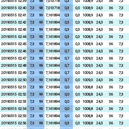
20190515
02:39
7,3
98
7,013718
0,3
0,0
1008,9
24,3
36
7,3
20190515
02:40
7,3
98
7,013718
0,3
0,0
1008,9
24,3
36
7,3
20190515
02:41
7,3
99
7,161894
0,3
0,3
1008,9
24,3
36
7,3
20190515
02:42
7,3
99
7,161894
0,3
0,3
1008,9
24,3
36
7,3
20190515
02:43
7,3
99
7,161894
0,3
0,3
1008,9
24,3
36
7,3
20190515
02:44
7,3
99
7,161894
0,3
0,3
1008,9
24,3
36
7,3
20190515
02:45
7,3
99
7,161894
0,3
0,3
1008,9
24,3
36
7,3
20190515
02:46
7,3
99
7,161894
0,7
0,0
1009,0
24,3
36
7,3
20190515
02:47
7,3
99
7,161894
0,7
0,0
1009,0
24,3
36
7,3
20190515
02:48
7,3
99
7,161894
0,7
0,0
1009,0
24,3
36
7,3
20190515
02:49
7,3
99
7,161894
0,7
0,0
1009,0
24,3
36
7,3
20190515
02:50
7,3
99
7,161894
0,7
0,0
1009,0
24,3
36
7,3
20190515
02:51
7,3
99
7,161894
0,0
0,0
1008,8
24,3
36
7,3
20190515
02:52
7,3
99
7,161894
0,0
0,0
1008,8
24,3
36
7,3
20190515
02:53
7,3
99
7,161894
0,0
0,0
1008,8
24,3
36
7,3
20190515
02:54
7,3
99
7,161894
0,0
0,0
1008,8
24,3
36
7,3
20190515
02:55
7,3
99
7,161894
0,0
0,0
1008,8
24,3
36
7,3
20190515
02:56
7,3
99
7,161894
0,3
0,3
1008,8
24,3
36
7,3