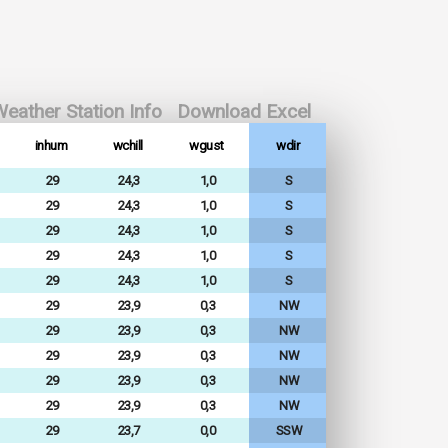
eather Station Info
Download Excel
inhum
wchill
wgust
wdir
29
24,3
1,0
S
29
24,3
1,0
S
29
24,3
1,0
S
29
24,3
1,0
S
29
24,3
1,0
S
29
23,9
0,3
NW
29
23,9
0,3
NW
29
23,9
0,3
NW
29
23,9
0,3
NW
29
23,9
0,3
NW
29
23,7
0,0
SSW