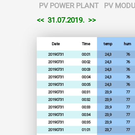
PV POWER PLANT
PV MODU
<<
31.07.2019.
>>
Date
Time
temp
hum
20190731
00:01
24,3
76
20190731
00:02
24,3
76
20190731
00:03
24,3
76
20190731
00:04
24,3
76
20190731
00:05
24,3
76
20190731
00:31
23,9
77
20190731
00:32
23,9
77
20190731
00:33
23,9
77
20190731
00:34
23,9
77
20190731
00:35
23,9
77
20190731
01:01
23,7
77