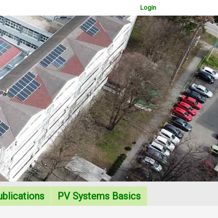
Login
WOWSlider.com
blications
PV Systems Basics