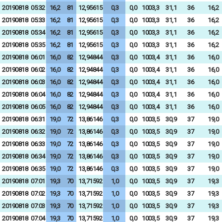
20190818
05:32
16,2
81
12,95615
0,3
0,0
1003,3
31,1
36
16,2
20190818
05:33
16,2
81
12,95615
0,3
0,0
1003,3
31,1
36
16,2
20190818
05:34
16,2
81
12,95615
0,3
0,0
1003,3
31,1
36
16,2
20190818
05:35
16,2
81
12,95615
0,3
0,0
1003,3
31,1
36
16,2
20190818
06:01
16,0
82
12,94844
0,3
0,0
1003,4
31,1
36
16,0
20190818
06:02
16,0
82
12,94844
0,3
0,0
1003,4
31,1
36
16,0
20190818
06:03
16,0
82
12,94844
0,3
0,0
1003,4
31,1
36
16,0
20190818
06:04
16,0
82
12,94844
0,3
0,0
1003,4
31,1
36
16,0
20190818
06:05
16,0
82
12,94844
0,3
0,0
1003,4
31,1
36
16,0
20190818
06:31
19,0
72
13,86146
0,3
0,0
1003,5
30,9
37
19,0
20190818
06:32
19,0
72
13,86146
0,3
0,0
1003,5
30,9
37
19,0
20190818
06:33
19,0
72
13,86146
0,3
0,0
1003,5
30,9
37
19,0
20190818
06:34
19,0
72
13,86146
0,3
0,0
1003,5
30,9
37
19,0
20190818
06:35
19,0
72
13,86146
0,3
0,0
1003,5
30,9
37
19,0
20190818
07:01
19,3
70
13,71592
1,0
0,0
1003,5
30,9
37
19,3
20190818
07:02
19,3
70
13,71592
1,0
0,0
1003,5
30,9
37
19,3
20190818
07:03
19,3
70
13,71592
1,0
0,0
1003,5
30,9
37
19,3
20190818
07:04
19,3
70
13,71592
1,0
0,0
1003,5
30,9
37
19,3