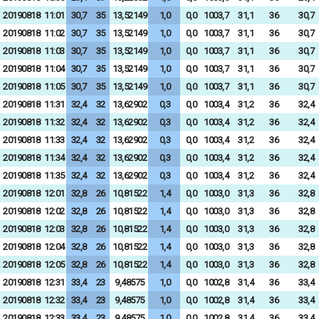
20190818
11:01
30,7
35
13,52149
1,0
0,0
1003,7
31,1
36
30,7
20190818
11:02
30,7
35
13,52149
1,0
0,0
1003,7
31,1
36
30,7
20190818
11:03
30,7
35
13,52149
1,0
0,0
1003,7
31,1
36
30,7
20190818
11:04
30,7
35
13,52149
1,0
0,0
1003,7
31,1
36
30,7
20190818
11:05
30,7
35
13,52149
1,0
0,0
1003,7
31,1
36
30,7
20190818
11:31
32,4
32
13,62902
0,3
0,0
1003,4
31,2
36
32,4
20190818
11:32
32,4
32
13,62902
0,3
0,0
1003,4
31,2
36
32,4
20190818
11:33
32,4
32
13,62902
0,3
0,0
1003,4
31,2
36
32,4
20190818
11:34
32,4
32
13,62902
0,3
0,0
1003,4
31,2
36
32,4
20190818
11:35
32,4
32
13,62902
0,3
0,0
1003,4
31,2
36
32,4
20190818
12:01
32,8
26
10,81522
1,4
0,0
1003,0
31,3
36
32,8
20190818
12:02
32,8
26
10,81522
1,4
0,0
1003,0
31,3
36
32,8
20190818
12:03
32,8
26
10,81522
1,4
0,0
1003,0
31,3
36
32,8
20190818
12:04
32,8
26
10,81522
1,4
0,0
1003,0
31,3
36
32,8
20190818
12:05
32,8
26
10,81522
1,4
0,0
1003,0
31,3
36
32,8
20190818
12:31
33,4
23
9,48575
1,0
0,0
1002,8
31,4
36
33,4
20190818
12:32
33,4
23
9,48575
1,0
0,0
1002,8
31,4
36
33,4
20190818
12:33
33,4
23
9,48575
1,0
0,0
1002,8
31,4
36
33,4