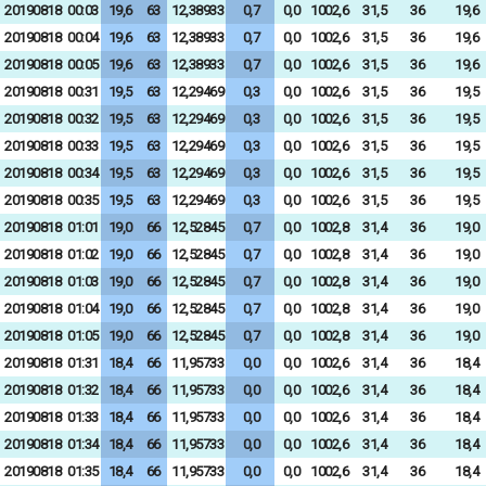
20190818
00:03
19,6
63
12,38933
0,7
0,0
1002,6
31,5
36
19,6
20190818
00:04
19,6
63
12,38933
0,7
0,0
1002,6
31,5
36
19,6
20190818
00:05
19,6
63
12,38933
0,7
0,0
1002,6
31,5
36
19,6
20190818
00:31
19,5
63
12,29469
0,3
0,0
1002,6
31,5
36
19,5
20190818
00:32
19,5
63
12,29469
0,3
0,0
1002,6
31,5
36
19,5
20190818
00:33
19,5
63
12,29469
0,3
0,0
1002,6
31,5
36
19,5
20190818
00:34
19,5
63
12,29469
0,3
0,0
1002,6
31,5
36
19,5
20190818
00:35
19,5
63
12,29469
0,3
0,0
1002,6
31,5
36
19,5
20190818
01:01
19,0
66
12,52845
0,7
0,0
1002,8
31,4
36
19,0
20190818
01:02
19,0
66
12,52845
0,7
0,0
1002,8
31,4
36
19,0
20190818
01:03
19,0
66
12,52845
0,7
0,0
1002,8
31,4
36
19,0
20190818
01:04
19,0
66
12,52845
0,7
0,0
1002,8
31,4
36
19,0
20190818
01:05
19,0
66
12,52845
0,7
0,0
1002,8
31,4
36
19,0
20190818
01:31
18,4
66
11,95733
0,0
0,0
1002,6
31,4
36
18,4
20190818
01:32
18,4
66
11,95733
0,0
0,0
1002,6
31,4
36
18,4
20190818
01:33
18,4
66
11,95733
0,0
0,0
1002,6
31,4
36
18,4
20190818
01:34
18,4
66
11,95733
0,0
0,0
1002,6
31,4
36
18,4
20190818
01:35
18,4
66
11,95733
0,0
0,0
1002,6
31,4
36
18,4