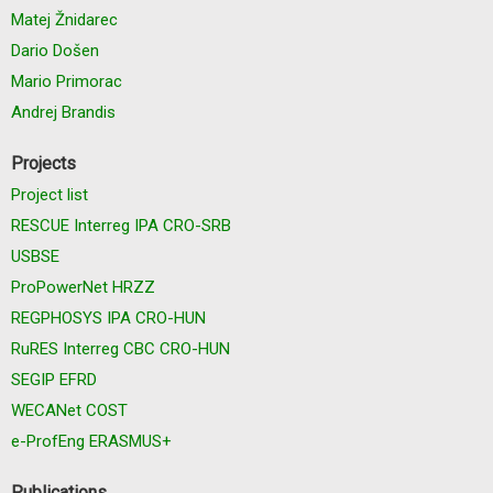
Matej Žnidarec
Dario Došen
Mario Primorac
Andrej Brandis
Projects
Project list
RESCUE Interreg IPA CRO-SRB
USBSE
ProPowerNet HRZZ
REGPHOSYS IPA CRO-HUN
RuRES Interreg CBC CRO-HUN
SEGIP EFRD
WECANet COST
e-ProfEng ERASMUS+
Publications