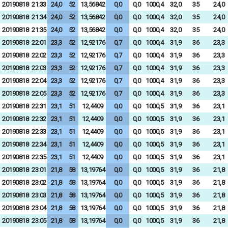
20190818
21:33
24,0
52
13,56842
0,0
0,0
1000,4
32,0
35
24,0
20190818
21:34
24,0
52
13,56842
0,0
0,0
1000,4
32,0
35
24,0
20190818
21:35
24,0
52
13,56842
0,0
0,0
1000,4
32,0
35
24,0
20190818
22:01
23,3
52
12,92176
0,7
0,0
1000,4
31,9
36
23,3
20190818
22:02
23,3
52
12,92176
0,7
0,0
1000,4
31,9
36
23,3
20190818
22:03
23,3
52
12,92176
0,7
0,0
1000,4
31,9
36
23,3
20190818
22:04
23,3
52
12,92176
0,7
0,0
1000,4
31,9
36
23,3
20190818
22:05
23,3
52
12,92176
0,7
0,0
1000,4
31,9
36
23,3
20190818
22:31
23,1
51
12,4409
0,0
0,0
1000,5
31,9
36
23,1
20190818
22:32
23,1
51
12,4409
0,0
0,0
1000,5
31,9
36
23,1
20190818
22:33
23,1
51
12,4409
0,0
0,0
1000,5
31,9
36
23,1
20190818
22:34
23,1
51
12,4409
0,0
0,0
1000,5
31,9
36
23,1
20190818
22:35
23,1
51
12,4409
0,0
0,0
1000,5
31,9
36
23,1
20190818
23:01
21,8
58
13,19764
0,0
0,0
1000,5
31,9
36
21,8
20190818
23:02
21,8
58
13,19764
0,0
0,0
1000,5
31,9
36
21,8
20190818
23:03
21,8
58
13,19764
0,0
0,0
1000,5
31,9
36
21,8
20190818
23:04
21,8
58
13,19764
0,0
0,0
1000,5
31,9
36
21,8
20190818
23:05
21,8
58
13,19764
0,0
0,0
1000,5
31,9
36
21,8