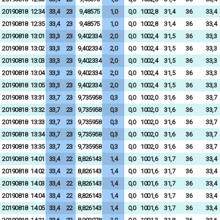
20190818
12:34
33,4
23
9,48575
1,0
0,0
1002,8
31,4
36
33,4
20190818
12:35
33,4
23
9,48575
1,0
0,0
1002,8
31,4
36
33,4
20190818
13:01
33,3
23
9,402334
2,0
0,0
1002,4
31,5
36
33,3
20190818
13:02
33,3
23
9,402334
2,0
0,0
1002,4
31,5
36
33,3
20190818
13:03
33,3
23
9,402334
2,0
0,0
1002,4
31,5
36
33,3
20190818
13:04
33,3
23
9,402334
2,0
0,0
1002,4
31,5
36
33,3
20190818
13:05
33,3
23
9,402334
2,0
0,0
1002,4
31,5
36
33,3
20190818
13:31
33,7
23
9,735958
0,3
0,0
1002,0
31,6
36
33,7
20190818
13:32
33,7
23
9,735958
0,3
0,0
1002,0
31,6
36
33,7
20190818
13:33
33,7
23
9,735958
0,3
0,0
1002,0
31,6
36
33,7
20190818
13:34
33,7
23
9,735958
0,3
0,0
1002,0
31,6
36
33,7
20190818
13:35
33,7
23
9,735958
0,3
0,0
1002,0
31,6
36
33,7
20190818
14:01
33,4
22
8,826143
1,4
0,0
1001,6
31,7
36
33,4
20190818
14:02
33,4
22
8,826143
1,4
0,0
1001,6
31,7
36
33,4
20190818
14:03
33,4
22
8,826143
1,4
0,0
1001,6
31,7
36
33,4
20190818
14:04
33,4
22
8,826143
1,4
0,0
1001,6
31,7
36
33,4
20190818
14:05
33,4
22
8,826143
1,4
0,0
1001,6
31,7
36
33,4