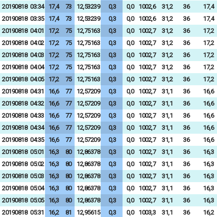
20190818
03:34
17,4
73
12,53239
0,3
0,0
1002,6
31,2
36
17,4
20190818
03:35
17,4
73
12,53239
0,3
0,0
1002,6
31,2
36
17,4
20190818
04:01
17,2
75
12,75163
0,3
0,0
1002,7
31,2
36
17,2
20190818
04:02
17,2
75
12,75163
0,3
0,0
1002,7
31,2
36
17,2
20190818
04:03
17,2
75
12,75163
0,3
0,0
1002,7
31,2
36
17,2
20190818
04:04
17,2
75
12,75163
0,3
0,0
1002,7
31,2
36
17,2
20190818
04:05
17,2
75
12,75163
0,3
0,0
1002,7
31,2
36
17,2
20190818
04:31
16,6
77
12,57209
0,3
0,0
1002,7
31,1
36
16,6
20190818
04:32
16,6
77
12,57209
0,3
0,0
1002,7
31,1
36
16,6
20190818
04:33
16,6
77
12,57209
0,3
0,0
1002,7
31,1
36
16,6
20190818
04:34
16,6
77
12,57209
0,3
0,0
1002,7
31,1
36
16,6
20190818
04:35
16,6
77
12,57209
0,3
0,0
1002,7
31,1
36
16,6
20190818
05:01
16,3
80
12,86378
0,3
0,0
1002,7
31,1
36
16,3
20190818
05:02
16,3
80
12,86378
0,3
0,0
1002,7
31,1
36
16,3
20190818
05:03
16,3
80
12,86378
0,3
0,0
1002,7
31,1
36
16,3
20190818
05:04
16,3
80
12,86378
0,3
0,0
1002,7
31,1
36
16,3
20190818
05:05
16,3
80
12,86378
0,3
0,0
1002,7
31,1
36
16,3
20190818
05:31
16,2
81
12,95615
0,3
0,0
1003,3
31,1
36
16,2