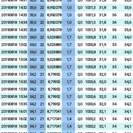
20190818
14:31
33,6
22
8,992078
1,0
0,0
1001,3
31,8
36
33,6
20190818
14:32
33,6
22
8,992078
1,0
0,0
1001,3
31,8
36
33,6
20190818
14:33
33,6
22
8,992078
1,0
0,0
1001,3
31,8
36
33,6
20190818
14:34
33,6
22
8,992078
1,0
0,0
1001,3
31,8
36
33,6
20190818
14:35
33,6
22
8,992078
1,0
0,0
1001,3
31,8
36
33,6
20190818
15:01
34,0
22
9,323885
1,7
0,0
1000,8
31,9
35
34,0
20190818
15:02
34,0
22
9,323885
1,7
0,0
1000,8
31,9
35
34,0
20190818
15:03
34,0
22
9,323885
1,7
0,0
1000,8
31,9
35
34,0
20190818
15:04
34,0
22
9,323885
1,7
0,0
1000,8
31,9
35
34,0
20190818
15:05
34,0
22
9,323885
1,7
0,0
1000,8
31,9
35
34,0
20190818
15:31
34,2
21
8,79952
1,7
0,0
1000,6
32,0
34
34,2
20190818
15:32
34,2
21
8,79952
1,7
0,0
1000,6
32,0
34
34,2
20190818
15:33
34,2
21
8,79952
1,7
0,0
1000,6
32,0
34
34,2
20190818
15:34
34,2
21
8,79952
1,7
0,0
1000,6
32,0
34
34,2
20190818
15:35
34,2
21
8,79952
1,7
0,0
1000,6
32,0
34
34,2
20190818
16:01
34,1
21
8,717041
1,4
0,0
1000,2
32,1
34
34,1
20190818
16:02
34,1
21
8,717041
1,4
0,0
1000,2
32,1
34
34,1
20190818
16:03
34,1
21
8,717041
1,4
0,0
1000,2
32,1
34
34,1