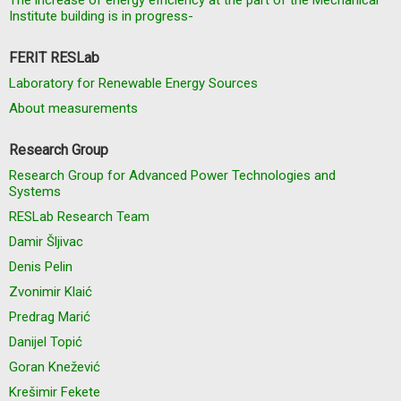
The increase of energy efficiency at the part of the Mechanical
Institute building is in progress-
FERIT RESLab
Laboratory for Renewable Energy Sources
About measurements
Research Group
Research Group for Advanced Power Technologies and
Systems
RESLab Research Team
Damir Šljivac
Denis Pelin
Zvonimir Klaić
Predrag Marić
Danijel Topić
Goran Knežević
Krešimir Fekete