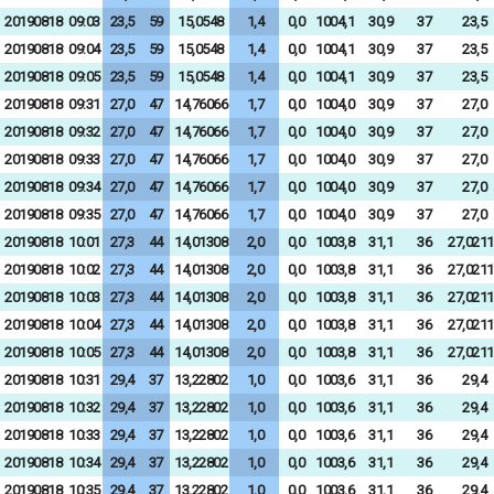
20190818
09:03
23,5
59
15,0548
1,4
0,0
1004,1
30,9
37
23,5
20190818
09:04
23,5
59
15,0548
1,4
0,0
1004,1
30,9
37
23,5
20190818
09:05
23,5
59
15,0548
1,4
0,0
1004,1
30,9
37
23,5
20190818
09:31
27,0
47
14,76066
1,7
0,0
1004,0
30,9
37
27,0
20190818
09:32
27,0
47
14,76066
1,7
0,0
1004,0
30,9
37
27,0
20190818
09:33
27,0
47
14,76066
1,7
0,0
1004,0
30,9
37
27,0
20190818
09:34
27,0
47
14,76066
1,7
0,0
1004,0
30,9
37
27,0
20190818
09:35
27,0
47
14,76066
1,7
0,0
1004,0
30,9
37
27,0
20190818
10:01
27,3
44
14,01308
2,0
0,0
1003,8
31,1
36
27,0211
20190818
10:02
27,3
44
14,01308
2,0
0,0
1003,8
31,1
36
27,0211
20190818
10:03
27,3
44
14,01308
2,0
0,0
1003,8
31,1
36
27,0211
20190818
10:04
27,3
44
14,01308
2,0
0,0
1003,8
31,1
36
27,0211
20190818
10:05
27,3
44
14,01308
2,0
0,0
1003,8
31,1
36
27,0211
20190818
10:31
29,4
37
13,22802
1,0
0,0
1003,6
31,1
36
29,4
20190818
10:32
29,4
37
13,22802
1,0
0,0
1003,6
31,1
36
29,4
20190818
10:33
29,4
37
13,22802
1,0
0,0
1003,6
31,1
36
29,4
20190818
10:34
29,4
37
13,22802
1,0
0,0
1003,6
31,1
36
29,4
20190818
10:35
29,4
37
13,22802
1,0
0,0
1003,6
31,1
36
29,4