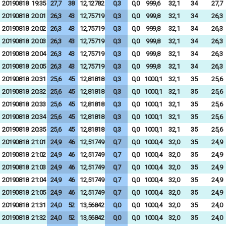
20190818
19:35
27,7
38
12,12782
0,3
0,0
999,6
32,1
34
27,7
20190818
20:01
26,3
43
12,75719
0,3
0,0
999,8
32,1
34
26,3
20190818
20:02
26,3
43
12,75719
0,3
0,0
999,8
32,1
34
26,3
20190818
20:03
26,3
43
12,75719
0,3
0,0
999,8
32,1
34
26,3
20190818
20:04
26,3
43
12,75719
0,3
0,0
999,8
32,1
34
26,3
20190818
20:05
26,3
43
12,75719
0,3
0,0
999,8
32,1
34
26,3
20190818
20:31
25,6
45
12,81818
0,3
0,0
1000,1
32,1
35
25,6
20190818
20:32
25,6
45
12,81818
0,3
0,0
1000,1
32,1
35
25,6
20190818
20:33
25,6
45
12,81818
0,3
0,0
1000,1
32,1
35
25,6
20190818
20:34
25,6
45
12,81818
0,3
0,0
1000,1
32,1
35
25,6
20190818
20:35
25,6
45
12,81818
0,3
0,0
1000,1
32,1
35
25,6
20190818
21:01
24,9
46
12,51749
0,7
0,0
1000,4
32,0
35
24,9
20190818
21:02
24,9
46
12,51749
0,7
0,0
1000,4
32,0
35
24,9
20190818
21:03
24,9
46
12,51749
0,7
0,0
1000,4
32,0
35
24,9
20190818
21:04
24,9
46
12,51749
0,7
0,0
1000,4
32,0
35
24,9
20190818
21:05
24,9
46
12,51749
0,7
0,0
1000,4
32,0
35
24,9
20190818
21:31
24,0
52
13,56842
0,0
0,0
1000,4
32,0
35
24,0
20190818
21:32
24,0
52
13,56842
0,0
0,0
1000,4
32,0
35
24,0