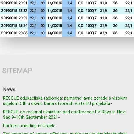
20190818
23:31
22,1
60
14,00018
1,4
0,0
1000,7
31,9
36
22,1
20190818
23:32
22,1
60
14,00018
1,4
0,0
1000,7
31,9
36
22,1
20190818
23:33
22,1
60
14,00018
1,4
0,0
1000,7
31,9
36
22,1
20190818
23:34
22,1
60
14,00018
1,4
0,0
1000,7
31,9
36
22,1
20190818
23:35
22,1
60
14,00018
1,4
0,0
1000,7
31,9
36
22,1
SITEMAP
News
RESCUE edukacijska radionica: pametne javne zgrade s visokim
udjelom OIE u okviru Dana otvorenih vrata EU projekata-
RESCUE on regional exhibition and conference EV Days in Novi
Sad 9-10th September 2021-
Partners meeting in Osijek-