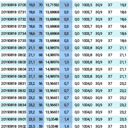
20190818
07:05
19,3
70
13,71592
1,0
0,0
1003,5
30,9
37
19,3
20190818
07:31
18,6
73
13,68868
0,3
0,0
1003,7
30,9
37
18,6
20190818
07:32
18,6
73
13,68868
0,3
0,0
1003,7
30,9
37
18,6
20190818
07:33
18,6
73
13,68868
0,3
0,0
1003,7
30,9
37
18,6
20190818
07:34
18,6
73
13,68868
0,3
0,0
1003,7
30,9
37
18,6
20190818
07:35
18,6
73
13,68868
0,3
0,0
1003,7
30,9
37
18,6
20190818
08:01
21,1
68
14,98976
1,0
0,0
1003,8
30,9
37
21,1
20190818
08:02
21,1
68
14,98976
1,0
0,0
1003,8
30,9
37
21,1
20190818
08:03
21,1
68
14,98976
1,0
0,0
1003,8
30,9
37
21,1
20190818
08:04
21,1
68
14,98976
1,0
0,0
1003,8
30,9
37
21,1
20190818
08:05
21,1
68
14,98976
1,0
0,0
1003,8
30,9
37
21,1
20190818
08:31
23,2
56
13,96651
0,7
0,0
1004,0
30,9
37
23,2
20190818
08:32
23,2
56
13,96651
0,7
0,0
1004,0
30,9
37
23,2
20190818
08:33
23,2
56
13,96651
0,7
0,0
1004,0
30,9
37
23,2
20190818
08:34
23,2
56
13,96651
0,7
0,0
1004,0
30,9
37
23,2
20190818
08:35
23,2
56
13,96651
0,7
0,0
1004,0
30,9
37
23,2
20190818
09:01
23,5
59
15,0548
1,4
0,0
1004,1
30,9
37
23,5
20190818
09:02
23,5
59
15,0548
1,4
0,0
1004,1
30,9
37
23,5