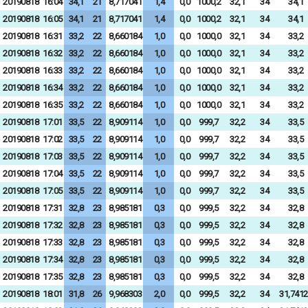
20190818
16:04
34,1
21
8,717041
1,4
0,0
1000,2
32,1
34
34,1
20190818
16:05
34,1
21
8,717041
1,4
0,0
1000,2
32,1
34
34,1
20190818
16:31
33,2
22
8,660184
1,0
0,0
1000,0
32,1
34
33,2
20190818
16:32
33,2
22
8,660184
1,0
0,0
1000,0
32,1
34
33,2
20190818
16:33
33,2
22
8,660184
1,0
0,0
1000,0
32,1
34
33,2
20190818
16:34
33,2
22
8,660184
1,0
0,0
1000,0
32,1
34
33,2
20190818
16:35
33,2
22
8,660184
1,0
0,0
1000,0
32,1
34
33,2
20190818
17:01
33,5
22
8,909114
1,0
0,0
999,7
32,2
34
33,5
20190818
17:02
33,5
22
8,909114
1,0
0,0
999,7
32,2
34
33,5
20190818
17:03
33,5
22
8,909114
1,0
0,0
999,7
32,2
34
33,5
20190818
17:04
33,5
22
8,909114
1,0
0,0
999,7
32,2
34
33,5
20190818
17:05
33,5
22
8,909114
1,0
0,0
999,7
32,2
34
33,5
20190818
17:31
32,8
23
8,985181
0,3
0,0
999,5
32,2
34
32,8
20190818
17:32
32,8
23
8,985181
0,3
0,0
999,5
32,2
34
32,8
20190818
17:33
32,8
23
8,985181
0,3
0,0
999,5
32,2
34
32,8
20190818
17:34
32,8
23
8,985181
0,3
0,0
999,5
32,2
34
32,8
20190818
17:35
32,8
23
8,985181
0,3
0,0
999,5
32,2
34
32,8
20190818
18:01
31,8
26
9,968303
2,0
0,0
999,5
32,2
34
31,7412