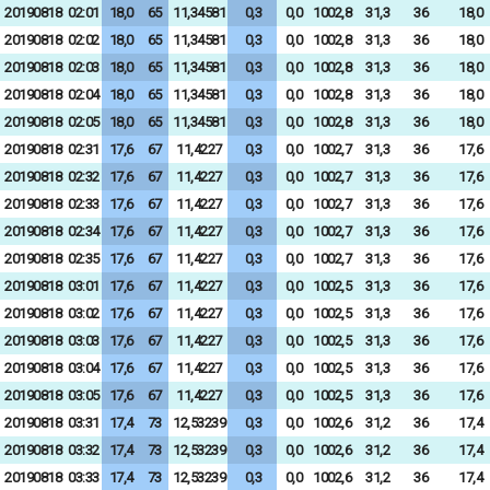
20190818
02:01
18,0
65
11,34581
0,3
0,0
1002,8
31,3
36
18,0
20190818
02:02
18,0
65
11,34581
0,3
0,0
1002,8
31,3
36
18,0
20190818
02:03
18,0
65
11,34581
0,3
0,0
1002,8
31,3
36
18,0
20190818
02:04
18,0
65
11,34581
0,3
0,0
1002,8
31,3
36
18,0
20190818
02:05
18,0
65
11,34581
0,3
0,0
1002,8
31,3
36
18,0
20190818
02:31
17,6
67
11,4227
0,3
0,0
1002,7
31,3
36
17,6
20190818
02:32
17,6
67
11,4227
0,3
0,0
1002,7
31,3
36
17,6
20190818
02:33
17,6
67
11,4227
0,3
0,0
1002,7
31,3
36
17,6
20190818
02:34
17,6
67
11,4227
0,3
0,0
1002,7
31,3
36
17,6
20190818
02:35
17,6
67
11,4227
0,3
0,0
1002,7
31,3
36
17,6
20190818
03:01
17,6
67
11,4227
0,3
0,0
1002,5
31,3
36
17,6
20190818
03:02
17,6
67
11,4227
0,3
0,0
1002,5
31,3
36
17,6
20190818
03:03
17,6
67
11,4227
0,3
0,0
1002,5
31,3
36
17,6
20190818
03:04
17,6
67
11,4227
0,3
0,0
1002,5
31,3
36
17,6
20190818
03:05
17,6
67
11,4227
0,3
0,0
1002,5
31,3
36
17,6
20190818
03:31
17,4
73
12,53239
0,3
0,0
1002,6
31,2
36
17,4
20190818
03:32
17,4
73
12,53239
0,3
0,0
1002,6
31,2
36
17,4
20190818
03:33
17,4
73
12,53239
0,3
0,0
1002,6
31,2
36
17,4