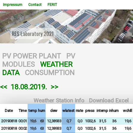
Impressum
Contact
FERIT
RES Laboratory 2021
WOWSlider.com
PV POWER PLANT
PV
MODULES
WEATHER
DATA
CONSUMPTION
<<
18.08.2019.
>>
Weather Station Info
Download Excel
Date
Time
temp
hum
dew
wlatest
rrate
press
intemp
inhum
wchill
20190818
00:01
19,6
63
12,38933
0,7
0,0
1002,6
31,5
36
19,6
20190818
00:02
19,6
63
12,38933
0,7
0,0
1002,6
31,5
36
19,6