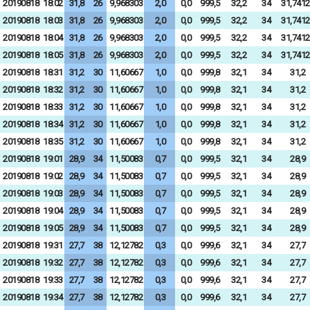
20190818
18:02
31,8
26
9,968303
2,0
0,0
999,5
32,2
34
31,7412
20190818
18:03
31,8
26
9,968303
2,0
0,0
999,5
32,2
34
31,7412
20190818
18:04
31,8
26
9,968303
2,0
0,0
999,5
32,2
34
31,7412
20190818
18:05
31,8
26
9,968303
2,0
0,0
999,5
32,2
34
31,7412
20190818
18:31
31,2
30
11,60667
1,0
0,0
999,8
32,1
34
31,2
20190818
18:32
31,2
30
11,60667
1,0
0,0
999,8
32,1
34
31,2
20190818
18:33
31,2
30
11,60667
1,0
0,0
999,8
32,1
34
31,2
20190818
18:34
31,2
30
11,60667
1,0
0,0
999,8
32,1
34
31,2
20190818
18:35
31,2
30
11,60667
1,0
0,0
999,8
32,1
34
31,2
20190818
19:01
28,9
34
11,50083
0,7
0,0
999,5
32,1
34
28,9
20190818
19:02
28,9
34
11,50083
0,7
0,0
999,5
32,1
34
28,9
20190818
19:03
28,9
34
11,50083
0,7
0,0
999,5
32,1
34
28,9
20190818
19:04
28,9
34
11,50083
0,7
0,0
999,5
32,1
34
28,9
20190818
19:05
28,9
34
11,50083
0,7
0,0
999,5
32,1
34
28,9
20190818
19:31
27,7
38
12,12782
0,3
0,0
999,6
32,1
34
27,7
20190818
19:32
27,7
38
12,12782
0,3
0,0
999,6
32,1
34
27,7
20190818
19:33
27,7
38
12,12782
0,3
0,0
999,6
32,1
34
27,7
20190818
19:34
27,7
38
12,12782
0,3
0,0
999,6
32,1
34
27,7