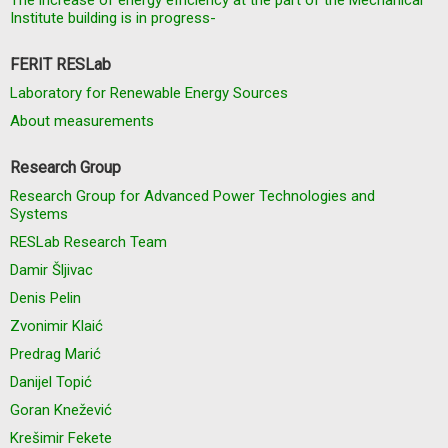
The increase of energy efficiency at the part of the Mechanical
Institute building is in progress-
FERIT RESLab
Laboratory for Renewable Energy Sources
About measurements
Research Group
Research Group for Advanced Power Technologies and
Systems
RESLab Research Team
Damir Šljivac
Denis Pelin
Zvonimir Klaić
Predrag Marić
Danijel Topić
Goran Knežević
Krešimir Fekete