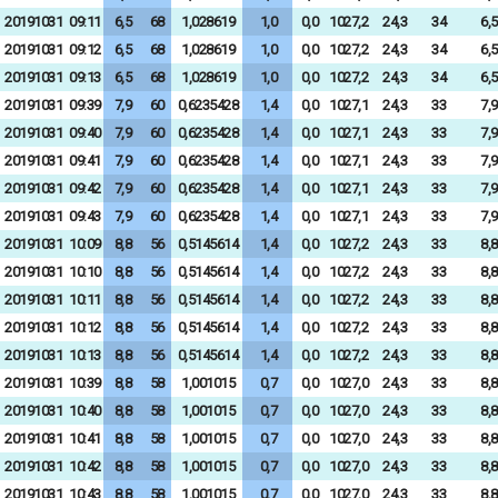
20191031
09:11
6,5
68
1,028619
1,0
0,0
1027,2
24,3
34
6,5
20191031
09:12
6,5
68
1,028619
1,0
0,0
1027,2
24,3
34
6,5
20191031
09:13
6,5
68
1,028619
1,0
0,0
1027,2
24,3
34
6,5
20191031
09:39
7,9
60
0,6235428
1,4
0,0
1027,1
24,3
33
7,9
20191031
09:40
7,9
60
0,6235428
1,4
0,0
1027,1
24,3
33
7,9
20191031
09:41
7,9
60
0,6235428
1,4
0,0
1027,1
24,3
33
7,9
20191031
09:42
7,9
60
0,6235428
1,4
0,0
1027,1
24,3
33
7,9
20191031
09:43
7,9
60
0,6235428
1,4
0,0
1027,1
24,3
33
7,9
20191031
10:09
8,8
56
0,5145614
1,4
0,0
1027,2
24,3
33
8,8
20191031
10:10
8,8
56
0,5145614
1,4
0,0
1027,2
24,3
33
8,8
20191031
10:11
8,8
56
0,5145614
1,4
0,0
1027,2
24,3
33
8,8
20191031
10:12
8,8
56
0,5145614
1,4
0,0
1027,2
24,3
33
8,8
20191031
10:13
8,8
56
0,5145614
1,4
0,0
1027,2
24,3
33
8,8
20191031
10:39
8,8
58
1,001015
0,7
0,0
1027,0
24,3
33
8,8
20191031
10:40
8,8
58
1,001015
0,7
0,0
1027,0
24,3
33
8,8
20191031
10:41
8,8
58
1,001015
0,7
0,0
1027,0
24,3
33
8,8
20191031
10:42
8,8
58
1,001015
0,7
0,0
1027,0
24,3
33
8,8
20191031
10:43
8,8
58
1,001015
0,7
0,0
1027,0
24,3
33
8,8