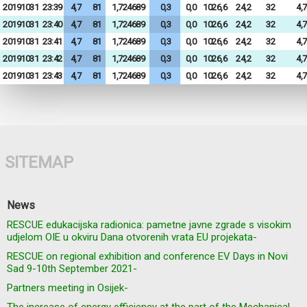
20191031
23:39
4,7
81
1,724689
0,3
0,0
1026,6
24,2
32
4,7
20191031
23:40
4,7
81
1,724689
0,3
0,0
1026,6
24,2
32
4,7
20191031
23:41
4,7
81
1,724689
0,3
0,0
1026,6
24,2
32
4,7
20191031
23:42
4,7
81
1,724689
0,3
0,0
1026,6
24,2
32
4,7
20191031
23:43
4,7
81
1,724689
0,3
0,0
1026,6
24,2
32
4,7
SITEMAP
News
RESCUE edukacijska radionica: pametne javne zgrade s visokim
udjelom OIE u okviru Dana otvorenih vrata EU projekata-
RESCUE on regional exhibition and conference EV Days in Novi
Sad 9-10th September 2021-
Partners meeting in Osijek-