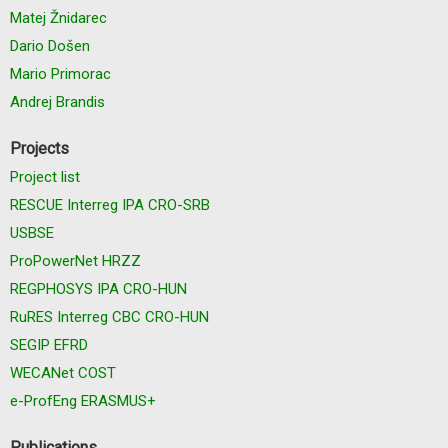
Matej Žnidarec
Dario Došen
Mario Primorac
Andrej Brandis
Projects
Project list
RESCUE Interreg IPA CRO-SRB
USBSE
ProPowerNet HRZZ
REGPHOSYS IPA CRO-HUN
RuRES Interreg CBC CRO-HUN
SEGIP EFRD
WECANet COST
e-ProfEng ERASMUS+
Publications