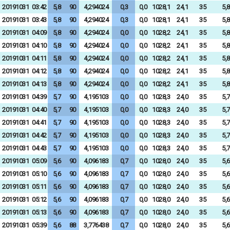
20191031
03:42
5,8
90
4,294024
0,3
0,0
1028,1
24,1
35
5,8
20191031
03:43
5,8
90
4,294024
0,3
0,0
1028,1
24,1
35
5,8
20191031
04:09
5,8
90
4,294024
0,0
0,0
1028,2
24,1
35
5,8
20191031
04:10
5,8
90
4,294024
0,0
0,0
1028,2
24,1
35
5,8
20191031
04:11
5,8
90
4,294024
0,0
0,0
1028,2
24,1
35
5,8
20191031
04:12
5,8
90
4,294024
0,0
0,0
1028,2
24,1
35
5,8
20191031
04:13
5,8
90
4,294024
0,0
0,0
1028,2
24,1
35
5,8
20191031
04:39
5,7
90
4,195103
0,0
0,0
1028,3
24,0
35
5,7
20191031
04:40
5,7
90
4,195103
0,0
0,0
1028,3
24,0
35
5,7
20191031
04:41
5,7
90
4,195103
0,0
0,0
1028,3
24,0
35
5,7
20191031
04:42
5,7
90
4,195103
0,0
0,0
1028,3
24,0
35
5,7
20191031
04:43
5,7
90
4,195103
0,0
0,0
1028,3
24,0
35
5,7
20191031
05:09
5,6
90
4,096183
0,7
0,0
1028,0
24,0
35
5,6
20191031
05:10
5,6
90
4,096183
0,7
0,0
1028,0
24,0
35
5,6
20191031
05:11
5,6
90
4,096183
0,7
0,0
1028,0
24,0
35
5,6
20191031
05:12
5,6
90
4,096183
0,7
0,0
1028,0
24,0
35
5,6
20191031
05:13
5,6
90
4,096183
0,7
0,0
1028,0
24,0
35
5,6
20191031
05:39
5,6
88
3,776438
0,7
0,0
1028,0
24,0
35
5,6