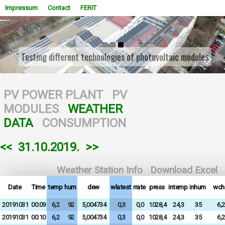
Impressum
Contact
FERIT
Testing different technologies of photovoltaic modules
WOWSlider.com
PV POWER PLANT
PV
MODULES
WEATHER
DATA
CONSUMPTION
<<
31.10.2019.
>>
Weather Station Info
Download Excel
Date
Time
temp
hum
dew
wlatest
rrate
press
intemp
inhum
wchi
20191031
00:09
6,2
92
5,004734
0,3
0,0
1028,4
24,3
35
6,2
20191031
00:10
6,2
92
5,004734
0,3
0,0
1028,4
24,3
35
6,2