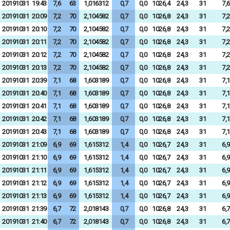
20191031
19:43
7,6
63
1,016312
0,7
0,0
1026,4
24,3
31
7,6
20191031
20:09
7,2
70
2,104582
0,7
0,0
1026,8
24,3
31
7,2
20191031
20:10
7,2
70
2,104582
0,7
0,0
1026,8
24,3
31
7,2
20191031
20:11
7,2
70
2,104582
0,7
0,0
1026,8
24,3
31
7,2
20191031
20:12
7,2
70
2,104582
0,7
0,0
1026,8
24,3
31
7,2
20191031
20:13
7,2
70
2,104582
0,7
0,0
1026,8
24,3
31
7,2
20191031
20:39
7,1
68
1,603189
0,7
0,0
1026,8
24,3
31
7,1
20191031
20:40
7,1
68
1,603189
0,7
0,0
1026,8
24,3
31
7,1
20191031
20:41
7,1
68
1,603189
0,7
0,0
1026,8
24,3
31
7,1
20191031
20:42
7,1
68
1,603189
0,7
0,0
1026,8
24,3
31
7,1
20191031
20:43
7,1
68
1,603189
0,7
0,0
1026,8
24,3
31
7,1
20191031
21:09
6,9
69
1,615312
1,4
0,0
1026,7
24,3
31
6,9
20191031
21:10
6,9
69
1,615312
1,4
0,0
1026,7
24,3
31
6,9
20191031
21:11
6,9
69
1,615312
1,4
0,0
1026,7
24,3
31
6,9
20191031
21:12
6,9
69
1,615312
1,4
0,0
1026,7
24,3
31
6,9
20191031
21:13
6,9
69
1,615312
1,4
0,0
1026,7
24,3
31
6,9
20191031
21:39
6,7
72
2,018143
0,7
0,0
1026,8
24,3
31
6,7
20191031
21:40
6,7
72
2,018143
0,7
0,0
1026,8
24,3
31
6,7