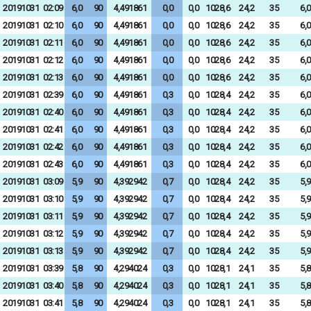
20191031
02:09
6,0
90
4,491861
0,0
0,0
1028,6
24,2
35
6,0
20191031
02:10
6,0
90
4,491861
0,0
0,0
1028,6
24,2
35
6,0
20191031
02:11
6,0
90
4,491861
0,0
0,0
1028,6
24,2
35
6,0
20191031
02:12
6,0
90
4,491861
0,0
0,0
1028,6
24,2
35
6,0
20191031
02:13
6,0
90
4,491861
0,0
0,0
1028,6
24,2
35
6,0
20191031
02:39
6,0
90
4,491861
0,3
0,0
1028,4
24,2
35
6,0
20191031
02:40
6,0
90
4,491861
0,3
0,0
1028,4
24,2
35
6,0
20191031
02:41
6,0
90
4,491861
0,3
0,0
1028,4
24,2
35
6,0
20191031
02:42
6,0
90
4,491861
0,3
0,0
1028,4
24,2
35
6,0
20191031
02:43
6,0
90
4,491861
0,3
0,0
1028,4
24,2
35
6,0
20191031
03:09
5,9
90
4,392942
0,7
0,0
1028,4
24,2
35
5,9
20191031
03:10
5,9
90
4,392942
0,7
0,0
1028,4
24,2
35
5,9
20191031
03:11
5,9
90
4,392942
0,7
0,0
1028,4
24,2
35
5,9
20191031
03:12
5,9
90
4,392942
0,7
0,0
1028,4
24,2
35
5,9
20191031
03:13
5,9
90
4,392942
0,7
0,0
1028,4
24,2
35
5,9
20191031
03:39
5,8
90
4,294024
0,3
0,0
1028,1
24,1
35
5,8
20191031
03:40
5,8
90
4,294024
0,3
0,0
1028,1
24,1
35
5,8
20191031
03:41
5,8
90
4,294024
0,3
0,0
1028,1
24,1
35
5,8