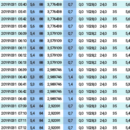
20191031
05:40
5,6
88
3,776438
0,7
0,0
1028,0
24,0
35
5,6
20191031
05:41
5,6
88
3,776438
0,7
0,0
1028,0
24,0
35
5,6
20191031
05:42
5,6
88
3,776438
0,7
0,0
1028,0
24,0
35
5,6
20191031
05:43
5,6
88
3,776438
0,7
0,0
1028,0
24,0
35
5,6
20191031
06:09
5,4
88
3,579109
0,7
0,0
1028,2
24,0
35
5,4
20191031
06:10
5,4
88
3,579109
0,7
0,0
1028,2
24,0
35
5,4
20191031
06:11
5,4
88
3,579109
0,7
0,0
1028,2
24,0
35
5,4
20191031
06:12
5,4
88
3,579109
0,7
0,0
1028,2
24,0
35
5,4
20191031
06:13
5,4
88
3,579109
0,7
0,0
1028,2
24,0
35
5,4
20191031
06:39
5,3
85
2,989746
1,4
0,0
1028,0
24,0
35
5,3
20191031
06:40
5,3
85
2,989746
1,4
0,0
1028,0
24,0
35
5,3
20191031
06:41
5,3
85
2,989746
1,4
0,0
1028,0
24,0
35
5,3
20191031
06:42
5,3
85
2,989746
1,4
0,0
1028,0
24,0
35
5,3
20191031
06:43
5,3
85
2,989746
1,4
0,0
1028,0
24,0
35
5,3
20191031
07:09
5,4
84
2,92091
0,7
0,0
1028,3
24,0
35
5,4
20191031
07:10
5,4
84
2,92091
0,7
0,0
1028,3
24,0
35
5,4
20191031
07:11
5,4
84
2,92091
0,7
0,0
1028,3
24,0
35
5,4
20191031
07:12
5,4
84
2,92091
0,7
0,0
1028,3
24,0
35
5,4