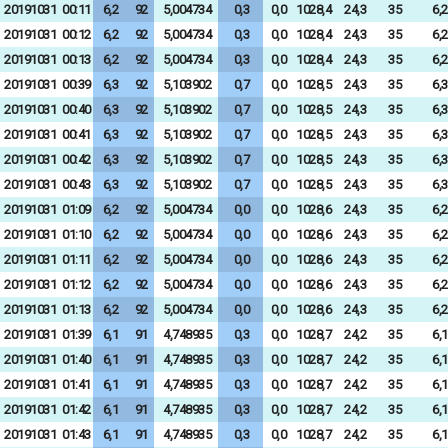
20191031
00:11
6,2
92
5,004734
0,3
0,0
1028,4
24,3
35
6,2
20191031
00:12
6,2
92
5,004734
0,3
0,0
1028,4
24,3
35
6,2
20191031
00:13
6,2
92
5,004734
0,3
0,0
1028,4
24,3
35
6,2
20191031
00:39
6,3
92
5,103902
0,7
0,0
1028,5
24,3
35
6,3
20191031
00:40
6,3
92
5,103902
0,7
0,0
1028,5
24,3
35
6,3
20191031
00:41
6,3
92
5,103902
0,7
0,0
1028,5
24,3
35
6,3
20191031
00:42
6,3
92
5,103902
0,7
0,0
1028,5
24,3
35
6,3
20191031
00:43
6,3
92
5,103902
0,7
0,0
1028,5
24,3
35
6,3
20191031
01:09
6,2
92
5,004734
0,0
0,0
1028,6
24,3
35
6,2
20191031
01:10
6,2
92
5,004734
0,0
0,0
1028,6
24,3
35
6,2
20191031
01:11
6,2
92
5,004734
0,0
0,0
1028,6
24,3
35
6,2
20191031
01:12
6,2
92
5,004734
0,0
0,0
1028,6
24,3
35
6,2
20191031
01:13
6,2
92
5,004734
0,0
0,0
1028,6
24,3
35
6,2
20191031
01:39
6,1
91
4,748935
0,3
0,0
1028,7
24,2
35
6,1
20191031
01:40
6,1
91
4,748935
0,3
0,0
1028,7
24,2
35
6,1
20191031
01:41
6,1
91
4,748935
0,3
0,0
1028,7
24,2
35
6,1
20191031
01:42
6,1
91
4,748935
0,3
0,0
1028,7
24,2
35
6,1
20191031
01:43
6,1
91
4,748935
0,3
0,0
1028,7
24,2
35
6,1