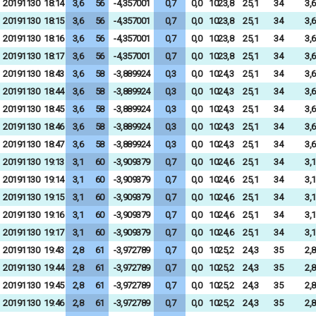
20191130
18:14
3,6
56
-4,357001
0,7
0,0
1023,8
25,1
34
3,6
20191130
18:15
3,6
56
-4,357001
0,7
0,0
1023,8
25,1
34
3,6
20191130
18:16
3,6
56
-4,357001
0,7
0,0
1023,8
25,1
34
3,6
20191130
18:17
3,6
56
-4,357001
0,7
0,0
1023,8
25,1
34
3,6
20191130
18:43
3,6
58
-3,889924
0,3
0,0
1024,3
25,1
34
3,6
20191130
18:44
3,6
58
-3,889924
0,3
0,0
1024,3
25,1
34
3,6
20191130
18:45
3,6
58
-3,889924
0,3
0,0
1024,3
25,1
34
3,6
20191130
18:46
3,6
58
-3,889924
0,3
0,0
1024,3
25,1
34
3,6
20191130
18:47
3,6
58
-3,889924
0,3
0,0
1024,3
25,1
34
3,6
20191130
19:13
3,1
60
-3,909379
0,7
0,0
1024,6
25,1
34
3,1
20191130
19:14
3,1
60
-3,909379
0,7
0,0
1024,6
25,1
34
3,1
20191130
19:15
3,1
60
-3,909379
0,7
0,0
1024,6
25,1
34
3,1
20191130
19:16
3,1
60
-3,909379
0,7
0,0
1024,6
25,1
34
3,1
20191130
19:17
3,1
60
-3,909379
0,7
0,0
1024,6
25,1
34
3,1
20191130
19:43
2,8
61
-3,972789
0,7
0,0
1025,2
24,3
35
2,8
20191130
19:44
2,8
61
-3,972789
0,7
0,0
1025,2
24,3
35
2,8
20191130
19:45
2,8
61
-3,972789
0,7
0,0
1025,2
24,3
35
2,8
20191130
19:46
2,8
61
-3,972789
0,7
0,0
1025,2
24,3
35
2,8