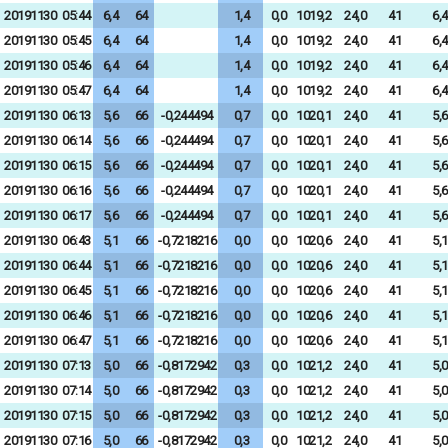
20191130
05:44
6,4
64
1,4
0,0
1019,2
24,0
41
6,4
20191130
05:45
6,4
64
1,4
0,0
1019,2
24,0
41
6,4
20191130
05:46
6,4
64
1,4
0,0
1019,2
24,0
41
6,4
20191130
05:47
6,4
64
1,4
0,0
1019,2
24,0
41
6,4
20191130
06:13
5,6
66
-0,244494
0,7
0,0
1020,1
24,0
41
5,6
20191130
06:14
5,6
66
-0,244494
0,7
0,0
1020,1
24,0
41
5,6
20191130
06:15
5,6
66
-0,244494
0,7
0,0
1020,1
24,0
41
5,6
20191130
06:16
5,6
66
-0,244494
0,7
0,0
1020,1
24,0
41
5,6
20191130
06:17
5,6
66
-0,244494
0,7
0,0
1020,1
24,0
41
5,6
20191130
06:43
5,1
66
-0,7218216
0,0
0,0
1020,6
24,0
41
5,1
20191130
06:44
5,1
66
-0,7218216
0,0
0,0
1020,6
24,0
41
5,1
20191130
06:45
5,1
66
-0,7218216
0,0
0,0
1020,6
24,0
41
5,1
20191130
06:46
5,1
66
-0,7218216
0,0
0,0
1020,6
24,0
41
5,1
20191130
06:47
5,1
66
-0,7218216
0,0
0,0
1020,6
24,0
41
5,1
20191130
07:13
5,0
66
-0,8172942
0,3
0,0
1021,2
24,0
41
5,0
20191130
07:14
5,0
66
-0,8172942
0,3
0,0
1021,2
24,0
41
5,0
20191130
07:15
5,0
66
-0,8172942
0,3
0,0
1021,2
24,0
41
5,0
20191130
07:16
5,0
66
-0,8172942
0,3
0,0
1021,2
24,0
41
5,0