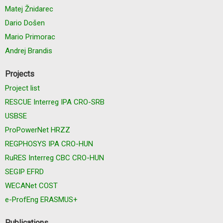
Matej Žnidarec
Dario Došen
Mario Primorac
Andrej Brandis
Projects
Project list
RESCUE Interreg IPA CRO-SRB
USBSE
ProPowerNet HRZZ
REGPHOSYS IPA CRO-HUN
RuRES Interreg CBC CRO-HUN
SEGIP EFRD
WECANet COST
e-ProfEng ERASMUS+
Publications