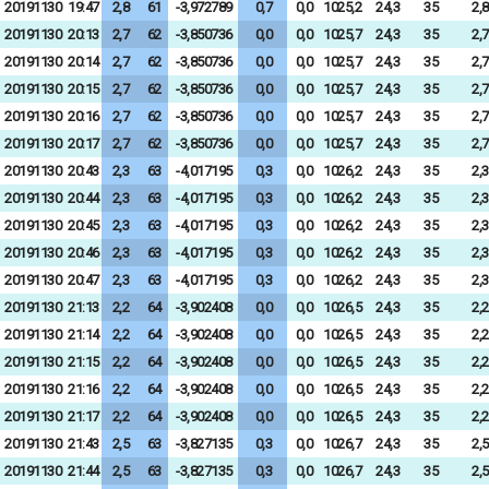
20191130
19:47
2,8
61
-3,972789
0,7
0,0
1025,2
24,3
35
2,8
20191130
20:13
2,7
62
-3,850736
0,0
0,0
1025,7
24,3
35
2,7
20191130
20:14
2,7
62
-3,850736
0,0
0,0
1025,7
24,3
35
2,7
20191130
20:15
2,7
62
-3,850736
0,0
0,0
1025,7
24,3
35
2,7
20191130
20:16
2,7
62
-3,850736
0,0
0,0
1025,7
24,3
35
2,7
20191130
20:17
2,7
62
-3,850736
0,0
0,0
1025,7
24,3
35
2,7
20191130
20:43
2,3
63
-4,017195
0,3
0,0
1026,2
24,3
35
2,3
20191130
20:44
2,3
63
-4,017195
0,3
0,0
1026,2
24,3
35
2,3
20191130
20:45
2,3
63
-4,017195
0,3
0,0
1026,2
24,3
35
2,3
20191130
20:46
2,3
63
-4,017195
0,3
0,0
1026,2
24,3
35
2,3
20191130
20:47
2,3
63
-4,017195
0,3
0,0
1026,2
24,3
35
2,3
20191130
21:13
2,2
64
-3,902408
0,0
0,0
1026,5
24,3
35
2,2
20191130
21:14
2,2
64
-3,902408
0,0
0,0
1026,5
24,3
35
2,2
20191130
21:15
2,2
64
-3,902408
0,0
0,0
1026,5
24,3
35
2,2
20191130
21:16
2,2
64
-3,902408
0,0
0,0
1026,5
24,3
35
2,2
20191130
21:17
2,2
64
-3,902408
0,0
0,0
1026,5
24,3
35
2,2
20191130
21:43
2,5
63
-3,827135
0,3
0,0
1026,7
24,3
35
2,5
20191130
21:44
2,5
63
-3,827135
0,3
0,0
1026,7
24,3
35
2,5