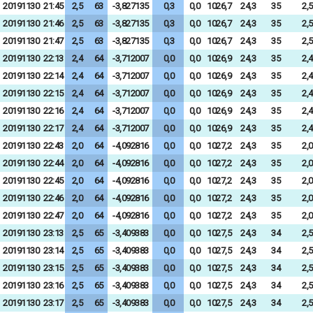
20191130
21:45
2,5
63
-3,827135
0,3
0,0
1026,7
24,3
35
2,5
20191130
21:46
2,5
63
-3,827135
0,3
0,0
1026,7
24,3
35
2,5
20191130
21:47
2,5
63
-3,827135
0,3
0,0
1026,7
24,3
35
2,5
20191130
22:13
2,4
64
-3,712007
0,0
0,0
1026,9
24,3
35
2,4
20191130
22:14
2,4
64
-3,712007
0,0
0,0
1026,9
24,3
35
2,4
20191130
22:15
2,4
64
-3,712007
0,0
0,0
1026,9
24,3
35
2,4
20191130
22:16
2,4
64
-3,712007
0,0
0,0
1026,9
24,3
35
2,4
20191130
22:17
2,4
64
-3,712007
0,0
0,0
1026,9
24,3
35
2,4
20191130
22:43
2,0
64
-4,092816
0,0
0,0
1027,2
24,3
35
2,0
20191130
22:44
2,0
64
-4,092816
0,0
0,0
1027,2
24,3
35
2,0
20191130
22:45
2,0
64
-4,092816
0,0
0,0
1027,2
24,3
35
2,0
20191130
22:46
2,0
64
-4,092816
0,0
0,0
1027,2
24,3
35
2,0
20191130
22:47
2,0
64
-4,092816
0,0
0,0
1027,2
24,3
35
2,0
20191130
23:13
2,5
65
-3,409383
0,0
0,0
1027,5
24,3
34
2,5
20191130
23:14
2,5
65
-3,409383
0,0
0,0
1027,5
24,3
34
2,5
20191130
23:15
2,5
65
-3,409383
0,0
0,0
1027,5
24,3
34
2,5
20191130
23:16
2,5
65
-3,409383
0,0
0,0
1027,5
24,3
34
2,5
20191130
23:17
2,5
65
-3,409383
0,0
0,0
1027,5
24,3
34
2,5