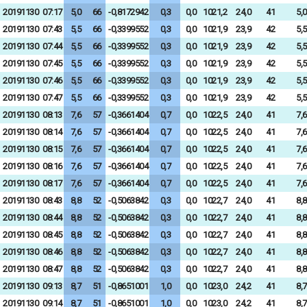
20191130
07:17
5,0
66
-0,8172942
0,3
0,0
1021,2
24,0
41
5,0
20191130
07:43
5,5
66
-0,3399552
0,3
0,0
1021,9
23,9
42
5,5
20191130
07:44
5,5
66
-0,3399552
0,3
0,0
1021,9
23,9
42
5,5
20191130
07:45
5,5
66
-0,3399552
0,3
0,0
1021,9
23,9
42
5,5
20191130
07:46
5,5
66
-0,3399552
0,3
0,0
1021,9
23,9
42
5,5
20191130
07:47
5,5
66
-0,3399552
0,3
0,0
1021,9
23,9
42
5,5
20191130
08:13
7,6
57
-0,3661404
0,7
0,0
1022,5
24,0
41
7,6
20191130
08:14
7,6
57
-0,3661404
0,7
0,0
1022,5
24,0
41
7,6
20191130
08:15
7,6
57
-0,3661404
0,7
0,0
1022,5
24,0
41
7,6
20191130
08:16
7,6
57
-0,3661404
0,7
0,0
1022,5
24,0
41
7,6
20191130
08:17
7,6
57
-0,3661404
0,7
0,0
1022,5
24,0
41
7,6
20191130
08:43
8,8
52
-0,5063842
0,3
0,0
1022,7
24,0
41
8,8
20191130
08:44
8,8
52
-0,5063842
0,3
0,0
1022,7
24,0
41
8,8
20191130
08:45
8,8
52
-0,5063842
0,3
0,0
1022,7
24,0
41
8,8
20191130
08:46
8,8
52
-0,5063842
0,3
0,0
1022,7
24,0
41
8,8
20191130
08:47
8,8
52
-0,5063842
0,3
0,0
1022,7
24,0
41
8,8
20191130
09:13
8,7
51
-0,8651001
1,0
0,0
1023,0
24,2
41
8,7
20191130
09:14
8,7
51
-0,8651001
1,0
0,0
1023,0
24,2
41
8,7