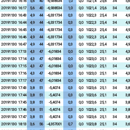
20191130
16:16
5,6
40
-6,938534
1,0
0,0
1021,4
25,6
34
5,6
20191130
16:17
5,6
40
-6,938534
1,0
0,0
1021,4
25,6
34
5,6
20191130
16:43
4,9
44
-6,331734
0,3
0,0
1022,3
25,4
34
4,9
20191130
16:44
4,9
44
-6,331734
0,3
0,0
1022,3
25,4
34
4,9
20191130
16:45
4,9
44
-6,331734
0,3
0,0
1022,3
25,4
34
4,9
20191130
16:46
4,9
44
-6,331734
0,3
0,0
1022,3
25,4
34
4,9
20191130
16:47
4,9
44
-6,331734
0,3
0,0
1022,3
25,4
34
4,9
20191130
17:13
4,3
47
-6,01834
0,0
0,0
1023,0
25,1
34
4,3
20191130
17:14
4,3
47
-6,01834
0,0
0,0
1023,0
25,1
34
4,3
20191130
17:15
4,3
47
-6,01834
0,0
0,0
1023,0
25,1
34
4,3
20191130
17:16
4,3
47
-6,01834
0,0
0,0
1023,0
25,1
34
4,3
20191130
17:17
4,3
47
-6,01834
0,0
0,0
1023,0
25,1
34
4,3
20191130
17:43
3,8
51
-5,4074
0,3
0,0
1023,6
25,1
34
3,8
20191130
17:44
3,8
51
-5,4074
0,3
0,0
1023,6
25,1
34
3,8
20191130
17:45
3,8
51
-5,4074
0,3
0,0
1023,6
25,1
34
3,8
20191130
17:46
3,8
51
-5,4074
0,3
0,0
1023,6
25,1
34
3,8
20191130
17:47
3,8
51
-5,4074
0,3
0,0
1023,6
25,1
34
3,8
20191130
18:13
3,6
56
-4,357001
0,7
0,0
1023,8
25,1
34
3,6