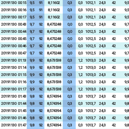
20191130
00:15
9,5
91
8,11602
0,3
0,3
1012,1
24,3
42
9,5
20191130
00:16
9,5
91
8,11602
0,3
0,3
1012,1
24,3
42
9,5
20191130
00:17
9,5
91
8,11602
0,3
0,3
1012,1
24,3
42
9,5
20191130
00:43
9,7
92
8,475248
0,0
0,0
1012,5
24,3
42
9,7
20191130
00:44
9,7
92
8,475248
0,0
0,0
1012,5
24,3
42
9,7
20191130
00:45
9,7
92
8,475248
0,0
0,0
1012,5
24,3
42
9,7
20191130
00:46
9,7
92
8,475248
0,0
0,0
1012,5
24,3
42
9,7
20191130
00:47
9,7
92
8,475248
0,0
0,0
1012,5
24,3
42
9,7
20191130
01:13
9,9
92
8,673538
0,3
1,2
1013,0
24,3
42
9,9
20191130
01:14
9,9
92
8,673538
0,3
1,2
1013,0
24,3
42
9,9
20191130
01:15
9,9
92
8,673538
0,3
1,2
1013,0
24,3
42
9,9
20191130
01:16
9,9
92
8,673538
0,3
1,2
1013,0
24,3
42
9,9
20191130
01:17
9,9
92
8,673538
0,3
1,2
1013,0
24,3
42
9,9
20191130
01:43
9,8
92
8,574394
0,3
0,3
1013,7
24,3
42
9,8
20191130
01:44
9,8
92
8,574394
0,3
0,3
1013,7
24,3
42
9,8
20191130
01:45
9,8
92
8,574394
0,3
0,3
1013,7
24,3
42
9,8
20191130
01:46
9,8
92
8,574394
0,3
0,3
1013,7
24,3
42
9,8
20191130
01:47
9,8
92
8,574394
0,3
0,3
1013,7
24,3
42
9,8