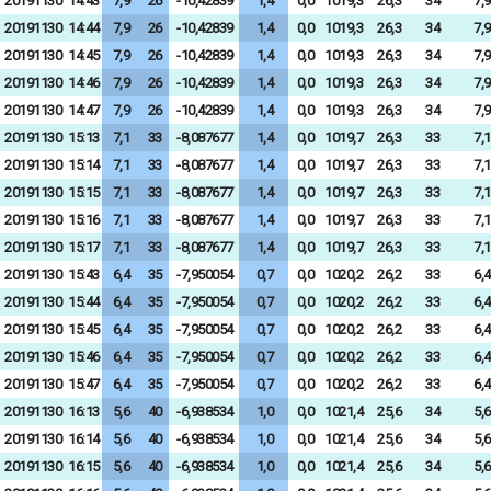
20191130
14:43
7,9
26
-10,42839
1,4
0,0
1019,3
26,3
34
7,9
20191130
14:44
7,9
26
-10,42839
1,4
0,0
1019,3
26,3
34
7,9
20191130
14:45
7,9
26
-10,42839
1,4
0,0
1019,3
26,3
34
7,9
20191130
14:46
7,9
26
-10,42839
1,4
0,0
1019,3
26,3
34
7,9
20191130
14:47
7,9
26
-10,42839
1,4
0,0
1019,3
26,3
34
7,9
20191130
15:13
7,1
33
-8,087677
1,4
0,0
1019,7
26,3
33
7,1
20191130
15:14
7,1
33
-8,087677
1,4
0,0
1019,7
26,3
33
7,1
20191130
15:15
7,1
33
-8,087677
1,4
0,0
1019,7
26,3
33
7,1
20191130
15:16
7,1
33
-8,087677
1,4
0,0
1019,7
26,3
33
7,1
20191130
15:17
7,1
33
-8,087677
1,4
0,0
1019,7
26,3
33
7,1
20191130
15:43
6,4
35
-7,950054
0,7
0,0
1020,2
26,2
33
6,4
20191130
15:44
6,4
35
-7,950054
0,7
0,0
1020,2
26,2
33
6,4
20191130
15:45
6,4
35
-7,950054
0,7
0,0
1020,2
26,2
33
6,4
20191130
15:46
6,4
35
-7,950054
0,7
0,0
1020,2
26,2
33
6,4
20191130
15:47
6,4
35
-7,950054
0,7
0,0
1020,2
26,2
33
6,4
20191130
16:13
5,6
40
-6,938534
1,0
0,0
1021,4
25,6
34
5,6
20191130
16:14
5,6
40
-6,938534
1,0
0,0
1021,4
25,6
34
5,6
20191130
16:15
5,6
40
-6,938534
1,0
0,0
1021,4
25,6
34
5,6