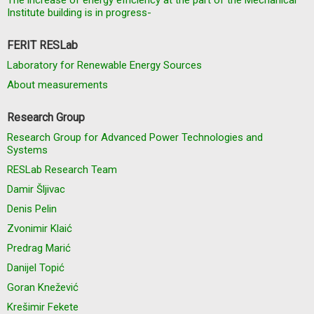
The increase of energy efficiency at the part of the Mechanical
Institute building is in progress-
FERIT RESLab
Laboratory for Renewable Energy Sources
About measurements
Research Group
Research Group for Advanced Power Technologies and
Systems
RESLab Research Team
Damir Šljivac
Denis Pelin
Zvonimir Klaić
Predrag Marić
Danijel Topić
Goran Knežević
Krešimir Fekete