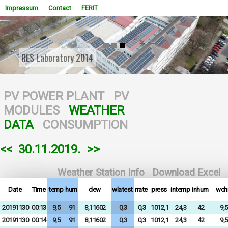
Impressum
Contact
FERIT
PV for basic and peak load supply / battery storage
system for daily energy balance
WOWSlider.com
PV POWER PLANT
PV
MODULES
WEATHER
DATA
CONSUMPTION
<<
30.11.2019.
>>
Weather Station Info
Download Excel
Date
Time
temp
hum
dew
wlatest
rrate
press
intemp
inhum
wchi
20191130
00:13
9,5
91
8,11602
0,3
0,3
1012,1
24,3
42
9,5
20191130
00:14
9,5
91
8,11602
0,3
0,3
1012,1
24,3
42
9,5