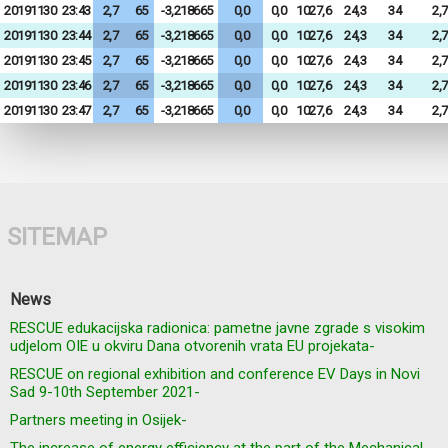
20191130
23:43
2,7
65
-3,218665
0,0
0,0
1027,6
24,3
34
2,7
20191130
23:44
2,7
65
-3,218665
0,0
0,0
1027,6
24,3
34
2,7
20191130
23:45
2,7
65
-3,218665
0,0
0,0
1027,6
24,3
34
2,7
20191130
23:46
2,7
65
-3,218665
0,0
0,0
1027,6
24,3
34
2,7
20191130
23:47
2,7
65
-3,218665
0,0
0,0
1027,6
24,3
34
2,7
SITEMAP
News
RESCUE edukacijska radionica: pametne javne zgrade s visokim
udjelom OIE u okviru Dana otvorenih vrata EU projekata-
RESCUE on regional exhibition and conference EV Days in Novi
Sad 9-10th September 2021-
Partners meeting in Osijek-