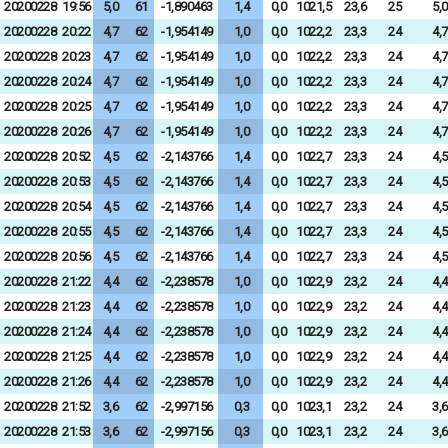
20200228
19:56
5,0
61
-1,890463
1,4
0,0
1021,5
23,6
25
5,0
20200228
20:22
4,7
62
-1,954149
1,0
0,0
1022,2
23,3
24
4,7
20200228
20:23
4,7
62
-1,954149
1,0
0,0
1022,2
23,3
24
4,7
20200228
20:24
4,7
62
-1,954149
1,0
0,0
1022,2
23,3
24
4,7
20200228
20:25
4,7
62
-1,954149
1,0
0,0
1022,2
23,3
24
4,7
20200228
20:26
4,7
62
-1,954149
1,0
0,0
1022,2
23,3
24
4,7
20200228
20:52
4,5
62
-2,143766
1,4
0,0
1022,7
23,3
24
4,5
20200228
20:53
4,5
62
-2,143766
1,4
0,0
1022,7
23,3
24
4,5
20200228
20:54
4,5
62
-2,143766
1,4
0,0
1022,7
23,3
24
4,5
20200228
20:55
4,5
62
-2,143766
1,4
0,0
1022,7
23,3
24
4,5
20200228
20:56
4,5
62
-2,143766
1,4
0,0
1022,7
23,3
24
4,5
20200228
21:22
4,4
62
-2,238578
1,0
0,0
1022,9
23,2
24
4,4
20200228
21:23
4,4
62
-2,238578
1,0
0,0
1022,9
23,2
24
4,4
20200228
21:24
4,4
62
-2,238578
1,0
0,0
1022,9
23,2
24
4,4
20200228
21:25
4,4
62
-2,238578
1,0
0,0
1022,9
23,2
24
4,4
20200228
21:26
4,4
62
-2,238578
1,0
0,0
1022,9
23,2
24
4,4
20200228
21:52
3,6
62
-2,997156
0,3
0,0
1023,1
23,2
24
3,6
20200228
21:53
3,6
62
-2,997156
0,3
0,0
1023,1
23,2
24
3,6