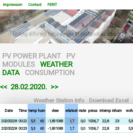
Impressum
Contact
FERIT
RES Laboratory 2021
WOWSlider.com
PV POWER PLANT
PV
MODULES
WEATHER
DATA
CONSUMPTION
<<
28.02.2020.
>>
Weather Station Info
Download Excel
Date
Time
temp
hum
dew
wlatest
rrate
press
intemp
inhum
wchi
20200228
00:22
5,3
60
-1,831083
1,7
0,0
1006,7
22,8
23
5,3
20200228
00:23
5,3
60
-1,831083
1,7
0,0
1006,7
22,8
23
5,3