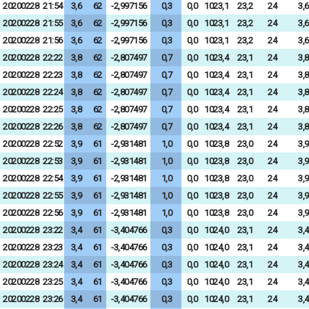
20200228
21:54
3,6
62
-2,997156
0,3
0,0
1023,1
23,2
24
3,6
20200228
21:55
3,6
62
-2,997156
0,3
0,0
1023,1
23,2
24
3,6
20200228
21:56
3,6
62
-2,997156
0,3
0,0
1023,1
23,2
24
3,6
20200228
22:22
3,8
62
-2,807497
0,7
0,0
1023,4
23,1
24
3,8
20200228
22:23
3,8
62
-2,807497
0,7
0,0
1023,4
23,1
24
3,8
20200228
22:24
3,8
62
-2,807497
0,7
0,0
1023,4
23,1
24
3,8
20200228
22:25
3,8
62
-2,807497
0,7
0,0
1023,4
23,1
24
3,8
20200228
22:26
3,8
62
-2,807497
0,7
0,0
1023,4
23,1
24
3,8
20200228
22:52
3,9
61
-2,931481
1,0
0,0
1023,8
23,0
24
3,9
20200228
22:53
3,9
61
-2,931481
1,0
0,0
1023,8
23,0
24
3,9
20200228
22:54
3,9
61
-2,931481
1,0
0,0
1023,8
23,0
24
3,9
20200228
22:55
3,9
61
-2,931481
1,0
0,0
1023,8
23,0
24
3,9
20200228
22:56
3,9
61
-2,931481
1,0
0,0
1023,8
23,0
24
3,9
20200228
23:22
3,4
61
-3,404766
0,3
0,0
1024,0
23,1
24
3,4
20200228
23:23
3,4
61
-3,404766
0,3
0,0
1024,0
23,1
24
3,4
20200228
23:24
3,4
61
-3,404766
0,3
0,0
1024,0
23,1
24
3,4
20200228
23:25
3,4
61
-3,404766
0,3
0,0
1024,0
23,1
24
3,4
20200228
23:26
3,4
61
-3,404766
0,3
0,0
1024,0
23,1
24
3,4