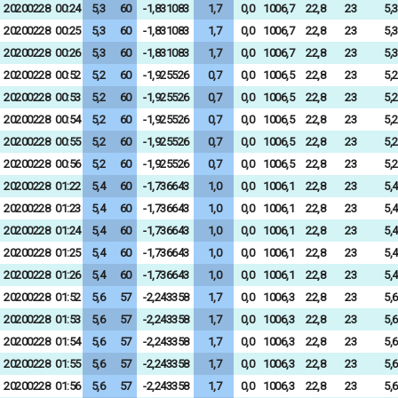
20200228
00:24
5,3
60
-1,831083
1,7
0,0
1006,7
22,8
23
5,3
20200228
00:25
5,3
60
-1,831083
1,7
0,0
1006,7
22,8
23
5,3
20200228
00:26
5,3
60
-1,831083
1,7
0,0
1006,7
22,8
23
5,3
20200228
00:52
5,2
60
-1,925526
0,7
0,0
1006,5
22,8
23
5,2
20200228
00:53
5,2
60
-1,925526
0,7
0,0
1006,5
22,8
23
5,2
20200228
00:54
5,2
60
-1,925526
0,7
0,0
1006,5
22,8
23
5,2
20200228
00:55
5,2
60
-1,925526
0,7
0,0
1006,5
22,8
23
5,2
20200228
00:56
5,2
60
-1,925526
0,7
0,0
1006,5
22,8
23
5,2
20200228
01:22
5,4
60
-1,736643
1,0
0,0
1006,1
22,8
23
5,4
20200228
01:23
5,4
60
-1,736643
1,0
0,0
1006,1
22,8
23
5,4
20200228
01:24
5,4
60
-1,736643
1,0
0,0
1006,1
22,8
23
5,4
20200228
01:25
5,4
60
-1,736643
1,0
0,0
1006,1
22,8
23
5,4
20200228
01:26
5,4
60
-1,736643
1,0
0,0
1006,1
22,8
23
5,4
20200228
01:52
5,6
57
-2,243358
1,7
0,0
1006,3
22,8
23
5,6
20200228
01:53
5,6
57
-2,243358
1,7
0,0
1006,3
22,8
23
5,6
20200228
01:54
5,6
57
-2,243358
1,7
0,0
1006,3
22,8
23
5,6
20200228
01:55
5,6
57
-2,243358
1,7
0,0
1006,3
22,8
23
5,6
20200228
01:56
5,6
57
-2,243358
1,7
0,0
1006,3
22,8
23
5,6