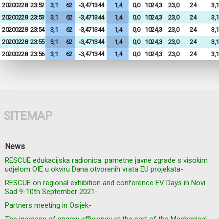
20200228
23:52
3,1
62
-3,471344
1,4
0,0
1024,3
23,0
24
3,1
20200228
23:53
3,1
62
-3,471344
1,4
0,0
1024,3
23,0
24
3,1
20200228
23:54
3,1
62
-3,471344
1,4
0,0
1024,3
23,0
24
3,1
20200228
23:55
3,1
62
-3,471344
1,4
0,0
1024,3
23,0
24
3,1
20200228
23:56
3,1
62
-3,471344
1,4
0,0
1024,3
23,0
24
3,1
SITEMAP
News
RESCUE edukacijska radionica: pametne javne zgrade s visokim
udjelom OIE u okviru Dana otvorenih vrata EU projekata-
RESCUE on regional exhibition and conference EV Days in Novi
Sad 9-10th September 2021-
Partners meeting in Osijek-