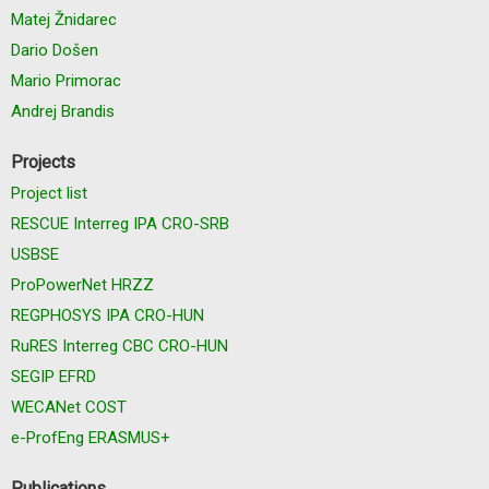
Matej Žnidarec
Dario Došen
Mario Primorac
Andrej Brandis
Projects
Project list
RESCUE Interreg IPA CRO-SRB
USBSE
ProPowerNet HRZZ
REGPHOSYS IPA CRO-HUN
RuRES Interreg CBC CRO-HUN
SEGIP EFRD
WECANet COST
e-ProfEng ERASMUS+
Publications