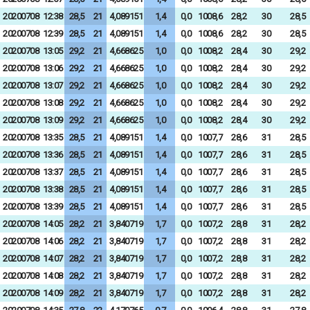
20200708
12:38
28,5
21
4,089151
1,4
0,0
1008,6
28,2
30
28,5
20200708
12:39
28,5
21
4,089151
1,4
0,0
1008,6
28,2
30
28,5
20200708
13:05
29,2
21
4,668625
1,0
0,0
1008,2
28,4
30
29,2
20200708
13:06
29,2
21
4,668625
1,0
0,0
1008,2
28,4
30
29,2
20200708
13:07
29,2
21
4,668625
1,0
0,0
1008,2
28,4
30
29,2
20200708
13:08
29,2
21
4,668625
1,0
0,0
1008,2
28,4
30
29,2
20200708
13:09
29,2
21
4,668625
1,0
0,0
1008,2
28,4
30
29,2
20200708
13:35
28,5
21
4,089151
1,4
0,0
1007,7
28,6
31
28,5
20200708
13:36
28,5
21
4,089151
1,4
0,0
1007,7
28,6
31
28,5
20200708
13:37
28,5
21
4,089151
1,4
0,0
1007,7
28,6
31
28,5
20200708
13:38
28,5
21
4,089151
1,4
0,0
1007,7
28,6
31
28,5
20200708
13:39
28,5
21
4,089151
1,4
0,0
1007,7
28,6
31
28,5
20200708
14:05
28,2
21
3,840719
1,7
0,0
1007,2
28,8
31
28,2
20200708
14:06
28,2
21
3,840719
1,7
0,0
1007,2
28,8
31
28,2
20200708
14:07
28,2
21
3,840719
1,7
0,0
1007,2
28,8
31
28,2
20200708
14:08
28,2
21
3,840719
1,7
0,0
1007,2
28,8
31
28,2
20200708
14:09
28,2
21
3,840719
1,7
0,0
1007,2
28,8
31
28,2