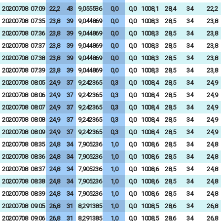
20200708
07:09
22,2
43
9,055536
0,0
0,0
1008,1
28,4
34
22,2
20200708
07:35
23,8
39
9,044869
0,0
0,0
1008,3
28,5
34
23,8
20200708
07:36
23,8
39
9,044869
0,0
0,0
1008,3
28,5
34
23,8
20200708
07:37
23,8
39
9,044869
0,0
0,0
1008,3
28,5
34
23,8
20200708
07:38
23,8
39
9,044869
0,0
0,0
1008,3
28,5
34
23,8
20200708
07:39
23,8
39
9,044869
0,0
0,0
1008,3
28,5
34
23,8
20200708
08:05
24,9
37
9,242365
0,3
0,0
1008,4
28,5
34
24,9
20200708
08:06
24,9
37
9,242365
0,3
0,0
1008,4
28,5
34
24,9
20200708
08:07
24,9
37
9,242365
0,3
0,0
1008,4
28,5
34
24,9
20200708
08:08
24,9
37
9,242365
0,3
0,0
1008,4
28,5
34
24,9
20200708
08:09
24,9
37
9,242365
0,3
0,0
1008,4
28,5
34
24,9
20200708
08:35
24,8
34
7,905236
1,0
0,0
1008,6
28,5
34
24,8
20200708
08:36
24,8
34
7,905236
1,0
0,0
1008,6
28,5
34
24,8
20200708
08:37
24,8
34
7,905236
1,0
0,0
1008,6
28,5
34
24,8
20200708
08:38
24,8
34
7,905236
1,0
0,0
1008,6
28,5
34
24,8
20200708
08:39
24,8
34
7,905236
1,0
0,0
1008,6
28,5
34
24,8
20200708
09:05
26,8
31
8,291385
1,0
0,0
1008,5
28,6
34
26,8
20200708
09:06
26,8
31
8,291385
1,0
0,0
1008,5
28,6
34
26,8