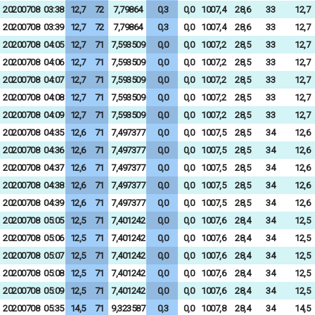
20200708
03:38
12,7
72
7,79864
0,3
0,0
1007,4
28,6
33
12,7
20200708
03:39
12,7
72
7,79864
0,3
0,0
1007,4
28,6
33
12,7
20200708
04:05
12,7
71
7,593509
0,0
0,0
1007,2
28,5
33
12,7
20200708
04:06
12,7
71
7,593509
0,0
0,0
1007,2
28,5
33
12,7
20200708
04:07
12,7
71
7,593509
0,0
0,0
1007,2
28,5
33
12,7
20200708
04:08
12,7
71
7,593509
0,0
0,0
1007,2
28,5
33
12,7
20200708
04:09
12,7
71
7,593509
0,0
0,0
1007,2
28,5
33
12,7
20200708
04:35
12,6
71
7,497377
0,0
0,0
1007,5
28,5
34
12,6
20200708
04:36
12,6
71
7,497377
0,0
0,0
1007,5
28,5
34
12,6
20200708
04:37
12,6
71
7,497377
0,0
0,0
1007,5
28,5
34
12,6
20200708
04:38
12,6
71
7,497377
0,0
0,0
1007,5
28,5
34
12,6
20200708
04:39
12,6
71
7,497377
0,0
0,0
1007,5
28,5
34
12,6
20200708
05:05
12,5
71
7,401242
0,0
0,0
1007,6
28,4
34
12,5
20200708
05:06
12,5
71
7,401242
0,0
0,0
1007,6
28,4
34
12,5
20200708
05:07
12,5
71
7,401242
0,0
0,0
1007,6
28,4
34
12,5
20200708
05:08
12,5
71
7,401242
0,0
0,0
1007,6
28,4
34
12,5
20200708
05:09
12,5
71
7,401242
0,0
0,0
1007,6
28,4
34
12,5
20200708
05:35
14,5
71
9,323587
0,3
0,0
1007,8
28,4
34
14,5