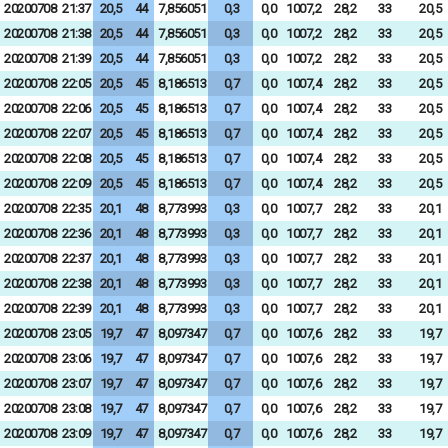
20200708
21:37
20,5
44
7,856051
0,3
0,0
1007,2
28,2
33
20,5
20200708
21:38
20,5
44
7,856051
0,3
0,0
1007,2
28,2
33
20,5
20200708
21:39
20,5
44
7,856051
0,3
0,0
1007,2
28,2
33
20,5
20200708
22:05
20,5
45
8,186513
0,7
0,0
1007,4
28,2
33
20,5
20200708
22:06
20,5
45
8,186513
0,7
0,0
1007,4
28,2
33
20,5
20200708
22:07
20,5
45
8,186513
0,7
0,0
1007,4
28,2
33
20,5
20200708
22:08
20,5
45
8,186513
0,7
0,0
1007,4
28,2
33
20,5
20200708
22:09
20,5
45
8,186513
0,7
0,0
1007,4
28,2
33
20,5
20200708
22:35
20,1
48
8,773993
0,3
0,0
1007,7
28,2
33
20,1
20200708
22:36
20,1
48
8,773993
0,3
0,0
1007,7
28,2
33
20,1
20200708
22:37
20,1
48
8,773993
0,3
0,0
1007,7
28,2
33
20,1
20200708
22:38
20,1
48
8,773993
0,3
0,0
1007,7
28,2
33
20,1
20200708
22:39
20,1
48
8,773993
0,3
0,0
1007,7
28,2
33
20,1
20200708
23:05
19,7
47
8,097347
0,7
0,0
1007,6
28,2
33
19,7
20200708
23:06
19,7
47
8,097347
0,7
0,0
1007,6
28,2
33
19,7
20200708
23:07
19,7
47
8,097347
0,7
0,0
1007,6
28,2
33
19,7
20200708
23:08
19,7
47
8,097347
0,7
0,0
1007,6
28,2
33
19,7
20200708
23:09
19,7
47
8,097347
0,7
0,0
1007,6
28,2
33
19,7