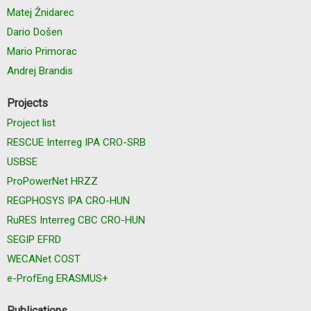
Matej Žnidarec
Dario Došen
Mario Primorac
Andrej Brandis
Projects
Project list
RESCUE Interreg IPA CRO-SRB
USBSE
ProPowerNet HRZZ
REGPHOSYS IPA CRO-HUN
RuRES Interreg CBC CRO-HUN
SEGIP EFRD
WECANet COST
e-ProfEng ERASMUS+
Publications