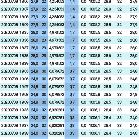
20200708
18:06
27,9
22
4,254053
1,4
0,0
1005,2
28,8
32
27,9
20200708
18:07
27,9
22
4,254053
1,4
0,0
1005,2
28,8
32
27,9
20200708
18:08
27,9
22
4,254053
1,4
0,0
1005,2
28,8
32
27,9
20200708
18:09
27,9
22
4,254053
1,4
0,0
1005,2
28,8
32
27,9
20200708
18:35
28,0
23
4,973502
1,7
0,0
1005,5
28,6
32
28,0
20200708
18:36
28,0
23
4,973502
1,7
0,0
1005,5
28,6
32
28,0
20200708
18:37
28,0
23
4,973502
1,7
0,0
1005,5
28,6
32
28,0
20200708
18:38
28,0
23
4,973502
1,7
0,0
1005,5
28,6
32
28,0
20200708
18:39
28,0
23
4,973502
1,7
0,0
1005,5
28,6
32
28,0
20200708
19:05
24,8
30
6,079872
0,7
0,0
1005,8
28,5
33
24,8
20200708
19:06
24,8
30
6,079872
0,7
0,0
1005,8
28,5
33
24,8
20200708
19:07
24,8
30
6,079872
0,7
0,0
1005,8
28,5
33
24,8
20200708
19:08
24,8
30
6,079872
0,7
0,0
1005,8
28,5
33
24,8
20200708
19:09
24,8
30
6,079872
0,7
0,0
1005,8
28,5
33
24,8
20200708
19:35
24,0
32
6,320281
0,3
0,0
1006,1
28,4
33
24,0
20200708
19:36
24,0
32
6,320281
0,3
0,0
1006,1
28,4
33
24,0
20200708
19:37
24,0
32
6,320281
0,3
0,0
1006,1
28,4
33
24,0
20200708
19:38
24,0
32
6,320281
0,3
0,0
1006,1
28,4
33
24,0