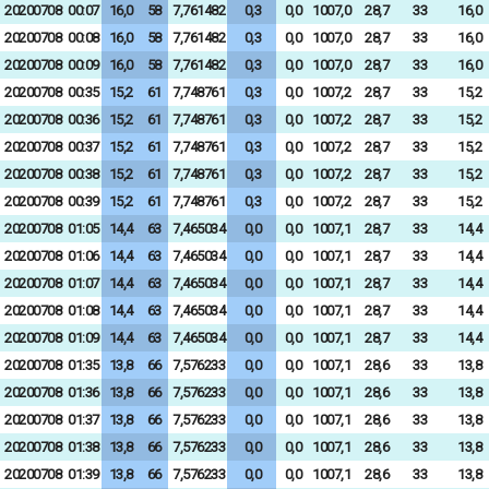
20200708
00:07
16,0
58
7,761482
0,3
0,0
1007,0
28,7
33
16,0
20200708
00:08
16,0
58
7,761482
0,3
0,0
1007,0
28,7
33
16,0
20200708
00:09
16,0
58
7,761482
0,3
0,0
1007,0
28,7
33
16,0
20200708
00:35
15,2
61
7,748761
0,3
0,0
1007,2
28,7
33
15,2
20200708
00:36
15,2
61
7,748761
0,3
0,0
1007,2
28,7
33
15,2
20200708
00:37
15,2
61
7,748761
0,3
0,0
1007,2
28,7
33
15,2
20200708
00:38
15,2
61
7,748761
0,3
0,0
1007,2
28,7
33
15,2
20200708
00:39
15,2
61
7,748761
0,3
0,0
1007,2
28,7
33
15,2
20200708
01:05
14,4
63
7,465034
0,0
0,0
1007,1
28,7
33
14,4
20200708
01:06
14,4
63
7,465034
0,0
0,0
1007,1
28,7
33
14,4
20200708
01:07
14,4
63
7,465034
0,0
0,0
1007,1
28,7
33
14,4
20200708
01:08
14,4
63
7,465034
0,0
0,0
1007,1
28,7
33
14,4
20200708
01:09
14,4
63
7,465034
0,0
0,0
1007,1
28,7
33
14,4
20200708
01:35
13,8
66
7,576233
0,0
0,0
1007,1
28,6
33
13,8
20200708
01:36
13,8
66
7,576233
0,0
0,0
1007,1
28,6
33
13,8
20200708
01:37
13,8
66
7,576233
0,0
0,0
1007,1
28,6
33
13,8
20200708
01:38
13,8
66
7,576233
0,0
0,0
1007,1
28,6
33
13,8
20200708
01:39
13,8
66
7,576233
0,0
0,0
1007,1
28,6
33
13,8