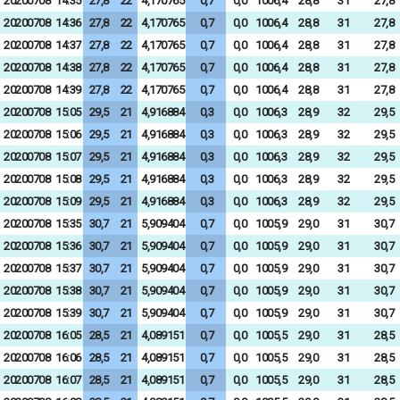
20200708
14:35
27,8
22
4,170765
0,7
0,0
1006,4
28,8
31
27,8
20200708
14:36
27,8
22
4,170765
0,7
0,0
1006,4
28,8
31
27,8
20200708
14:37
27,8
22
4,170765
0,7
0,0
1006,4
28,8
31
27,8
20200708
14:38
27,8
22
4,170765
0,7
0,0
1006,4
28,8
31
27,8
20200708
14:39
27,8
22
4,170765
0,7
0,0
1006,4
28,8
31
27,8
20200708
15:05
29,5
21
4,916884
0,3
0,0
1006,3
28,9
32
29,5
20200708
15:06
29,5
21
4,916884
0,3
0,0
1006,3
28,9
32
29,5
20200708
15:07
29,5
21
4,916884
0,3
0,0
1006,3
28,9
32
29,5
20200708
15:08
29,5
21
4,916884
0,3
0,0
1006,3
28,9
32
29,5
20200708
15:09
29,5
21
4,916884
0,3
0,0
1006,3
28,9
32
29,5
20200708
15:35
30,7
21
5,909404
0,7
0,0
1005,9
29,0
31
30,7
20200708
15:36
30,7
21
5,909404
0,7
0,0
1005,9
29,0
31
30,7
20200708
15:37
30,7
21
5,909404
0,7
0,0
1005,9
29,0
31
30,7
20200708
15:38
30,7
21
5,909404
0,7
0,0
1005,9
29,0
31
30,7
20200708
15:39
30,7
21
5,909404
0,7
0,0
1005,9
29,0
31
30,7
20200708
16:05
28,5
21
4,089151
0,7
0,0
1005,5
29,0
31
28,5
20200708
16:06
28,5
21
4,089151
0,7
0,0
1005,5
29,0
31
28,5
20200708
16:07
28,5
21
4,089151
0,7
0,0
1005,5
29,0
31
28,5