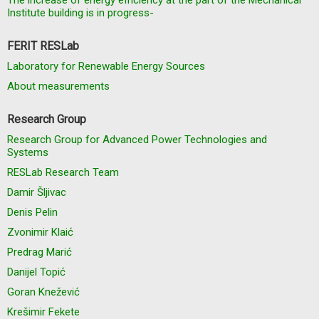
The increase of energy efficiency at the part of the Mechanical
Institute building is in progress-
FERIT RESLab
Laboratory for Renewable Energy Sources
About measurements
Research Group
Research Group for Advanced Power Technologies and
Systems
RESLab Research Team
Damir Šljivac
Denis Pelin
Zvonimir Klaić
Predrag Marić
Danijel Topić
Goran Knežević
Krešimir Fekete