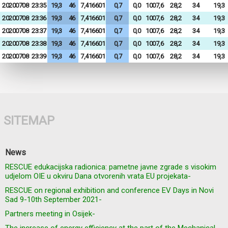
20200708
23:35
19,3
46
7,416601
0,7
0,0
1007,6
28,2
34
19,3
20200708
23:36
19,3
46
7,416601
0,7
0,0
1007,6
28,2
34
19,3
20200708
23:37
19,3
46
7,416601
0,7
0,0
1007,6
28,2
34
19,3
20200708
23:38
19,3
46
7,416601
0,7
0,0
1007,6
28,2
34
19,3
20200708
23:39
19,3
46
7,416601
0,7
0,0
1007,6
28,2
34
19,3
SITEMAP
News
RESCUE edukacijska radionica: pametne javne zgrade s visokim
udjelom OIE u okviru Dana otvorenih vrata EU projekata-
RESCUE on regional exhibition and conference EV Days in Novi
Sad 9-10th September 2021-
Partners meeting in Osijek-