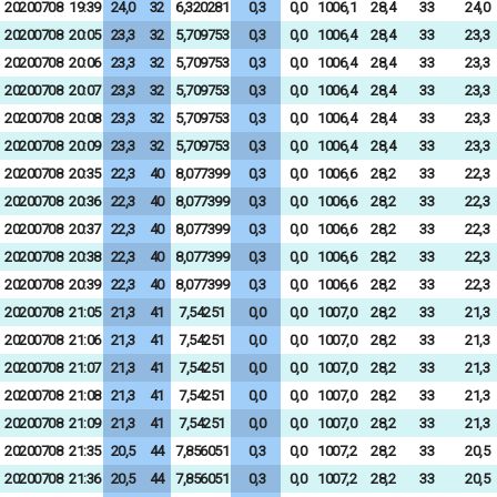
20200708
19:39
24,0
32
6,320281
0,3
0,0
1006,1
28,4
33
24,0
20200708
20:05
23,3
32
5,709753
0,3
0,0
1006,4
28,4
33
23,3
20200708
20:06
23,3
32
5,709753
0,3
0,0
1006,4
28,4
33
23,3
20200708
20:07
23,3
32
5,709753
0,3
0,0
1006,4
28,4
33
23,3
20200708
20:08
23,3
32
5,709753
0,3
0,0
1006,4
28,4
33
23,3
20200708
20:09
23,3
32
5,709753
0,3
0,0
1006,4
28,4
33
23,3
20200708
20:35
22,3
40
8,077399
0,3
0,0
1006,6
28,2
33
22,3
20200708
20:36
22,3
40
8,077399
0,3
0,0
1006,6
28,2
33
22,3
20200708
20:37
22,3
40
8,077399
0,3
0,0
1006,6
28,2
33
22,3
20200708
20:38
22,3
40
8,077399
0,3
0,0
1006,6
28,2
33
22,3
20200708
20:39
22,3
40
8,077399
0,3
0,0
1006,6
28,2
33
22,3
20200708
21:05
21,3
41
7,54251
0,0
0,0
1007,0
28,2
33
21,3
20200708
21:06
21,3
41
7,54251
0,0
0,0
1007,0
28,2
33
21,3
20200708
21:07
21,3
41
7,54251
0,0
0,0
1007,0
28,2
33
21,3
20200708
21:08
21,3
41
7,54251
0,0
0,0
1007,0
28,2
33
21,3
20200708
21:09
21,3
41
7,54251
0,0
0,0
1007,0
28,2
33
21,3
20200708
21:35
20,5
44
7,856051
0,3
0,0
1007,2
28,2
33
20,5
20200708
21:36
20,5
44
7,856051
0,3
0,0
1007,2
28,2
33
20,5