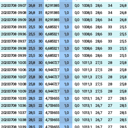
20200708
09:07
26,8
31
8,291385
1,0
0,0
1008,5
28,6
34
26,8
20200708
09:08
26,8
31
8,291385
1,0
0,0
1008,5
28,6
34
26,8
20200708
09:09
26,8
31
8,291385
1,0
0,0
1008,5
28,6
34
26,8
20200708
09:35
25,5
30
6,685321
1,0
0,0
1008,6
28,6
33
25,5
20200708
09:36
25,5
30
6,685321
1,0
0,0
1008,6
28,6
33
25,5
20200708
09:37
25,5
30
6,685321
1,0
0,0
1008,6
28,6
33
25,5
20200708
09:38
25,5
30
6,685321
1,0
0,0
1008,6
28,6
33
25,5
20200708
09:39
25,5
30
6,685321
1,0
0,0
1008,6
28,6
33
25,5
20200708
10:05
25,8
30
6,944727
1,0
0,0
1011,3
27,5
28
25,8
20200708
10:06
25,8
30
6,944727
1,0
0,0
1011,3
27,5
28
25,8
20200708
10:07
25,8
30
6,944727
1,0
0,0
1011,3
27,5
28
25,8
20200708
10:08
25,8
30
6,944727
1,0
0,0
1011,3
27,5
28
25,8
20200708
10:09
25,8
30
6,944727
1,0
0,0
1011,3
27,5
28
25,8
20200708
10:35
28,5
22
4,753655
1,0
0,0
1013,1
26,7
27
28,5
20200708
10:36
28,5
22
4,753655
1,0
0,0
1013,1
26,7
27
28,5
20200708
10:37
28,5
22
4,753655
1,0
0,0
1013,1
26,7
27
28,5
20200708
10:38
28,5
22
4,753655
1,0
0,0
1013,1
26,7
27
28,5
20200708
10:39
28,5
22
4,753655
1,0
0,0
1013,1
26,7
27
28,5