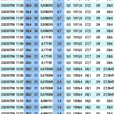
20200708
11:05
28,4
23
5,308295
0,7
0,0
1011,6
27,2
28
28,4
20200708
11:06
28,4
23
5,308295
0,7
0,0
1011,6
27,2
28
28,4
20200708
11:07
28,4
23
5,308295
0,7
0,0
1011,6
27,2
28
28,4
20200708
11:08
28,4
23
5,308295
0,7
0,0
1011,6
27,2
28
28,4
20200708
11:09
28,4
23
5,308295
0,7
0,0
1011,6
27,2
28
28,4
20200708
11:35
28,6
21
4,17195
1,0
0,0
1010,3
27,7
28
28,6
20200708
11:36
28,6
21
4,17195
1,0
0,0
1010,3
27,7
28
28,6
20200708
11:37
28,6
21
4,17195
1,0
0,0
1010,3
27,7
28
28,6
20200708
11:38
28,6
21
4,17195
1,0
0,0
1010,3
27,7
28
28,6
20200708
11:39
28,6
21
4,17195
1,0
0,0
1010,3
27,7
28
28,6
20200708
12:05
28,0
21
3,675068
2,4
0,0
1009,4
28,1
29
27,5647
20200708
12:06
28,0
21
3,675068
2,4
0,0
1009,4
28,1
29
27,5647
20200708
12:07
28,0
21
3,675068
2,4
0,0
1009,4
28,1
29
27,5647
20200708
12:08
28,0
21
3,675068
2,4
0,0
1009,4
28,1
29
27,5647
20200708
12:09
28,0
21
3,675068
2,4
0,0
1009,4
28,1
29
27,5647
20200708
12:35
28,5
21
4,089151
1,4
0,0
1008,6
28,2
30
28,5
20200708
12:36
28,5
21
4,089151
1,4
0,0
1008,6
28,2
30
28,5
20200708
12:37
28,5
21
4,089151
1,4
0,0
1008,6
28,2
30
28,5