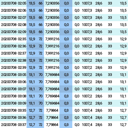
20200708
02:05
13,5
66
7,290356
0,0
0,0
1007,3
28,6
33
13,5
20200708
02:06
13,5
66
7,290356
0,0
0,0
1007,3
28,6
33
13,5
20200708
02:07
13,5
66
7,290356
0,0
0,0
1007,3
28,6
33
13,5
20200708
02:08
13,5
66
7,290356
0,0
0,0
1007,3
28,6
33
13,5
20200708
02:09
13,5
66
7,290356
0,0
0,0
1007,3
28,6
33
13,5
20200708
02:35
12,9
72
7,991216
0,0
0,0
1007,2
28,6
33
12,9
20200708
02:36
12,9
72
7,991216
0,0
0,0
1007,2
28,6
33
12,9
20200708
02:37
12,9
72
7,991216
0,0
0,0
1007,2
28,6
33
12,9
20200708
02:38
12,9
72
7,991216
0,0
0,0
1007,2
28,6
33
12,9
20200708
02:39
12,9
72
7,991216
0,0
0,0
1007,2
28,6
33
12,9
20200708
03:05
13,1
70
7,769684
0,3
0,0
1007,2
28,6
33
13,1
20200708
03:06
13,1
70
7,769684
0,3
0,0
1007,2
28,6
33
13,1
20200708
03:07
13,1
70
7,769684
0,3
0,0
1007,2
28,6
33
13,1
20200708
03:08
13,1
70
7,769684
0,3
0,0
1007,2
28,6
33
13,1
20200708
03:09
13,1
70
7,769684
0,3
0,0
1007,2
28,6
33
13,1
20200708
03:35
12,7
72
7,79864
0,3
0,0
1007,4
28,6
33
12,7
20200708
03:36
12,7
72
7,79864
0,3
0,0
1007,4
28,6
33
12,7
20200708
03:37
12,7
72
7,79864
0,3
0,0
1007,4
28,6
33
12,7