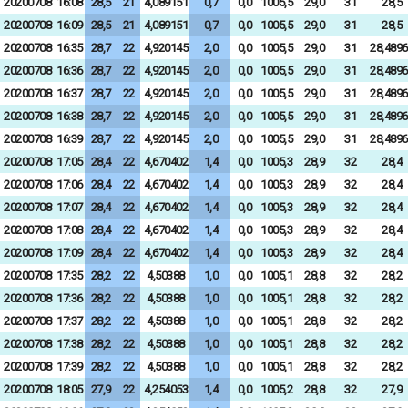
20200708
16:08
28,5
21
4,089151
0,7
0,0
1005,5
29,0
31
28,5
20200708
16:09
28,5
21
4,089151
0,7
0,0
1005,5
29,0
31
28,5
20200708
16:35
28,7
22
4,920145
2,0
0,0
1005,5
29,0
31
28,4896
20200708
16:36
28,7
22
4,920145
2,0
0,0
1005,5
29,0
31
28,4896
20200708
16:37
28,7
22
4,920145
2,0
0,0
1005,5
29,0
31
28,4896
20200708
16:38
28,7
22
4,920145
2,0
0,0
1005,5
29,0
31
28,4896
20200708
16:39
28,7
22
4,920145
2,0
0,0
1005,5
29,0
31
28,4896
20200708
17:05
28,4
22
4,670402
1,4
0,0
1005,3
28,9
32
28,4
20200708
17:06
28,4
22
4,670402
1,4
0,0
1005,3
28,9
32
28,4
20200708
17:07
28,4
22
4,670402
1,4
0,0
1005,3
28,9
32
28,4
20200708
17:08
28,4
22
4,670402
1,4
0,0
1005,3
28,9
32
28,4
20200708
17:09
28,4
22
4,670402
1,4
0,0
1005,3
28,9
32
28,4
20200708
17:35
28,2
22
4,50388
1,0
0,0
1005,1
28,8
32
28,2
20200708
17:36
28,2
22
4,50388
1,0
0,0
1005,1
28,8
32
28,2
20200708
17:37
28,2
22
4,50388
1,0
0,0
1005,1
28,8
32
28,2
20200708
17:38
28,2
22
4,50388
1,0
0,0
1005,1
28,8
32
28,2
20200708
17:39
28,2
22
4,50388
1,0
0,0
1005,1
28,8
32
28,2
20200708
18:05
27,9
22
4,254053
1,4
0,0
1005,2
28,8
32
27,9