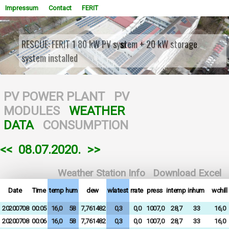
Impressum
Contact
FERIT
RESCUE: FERIT 1 80 kW PV system + 20 kW storage
system installed
WOWSlider.com
PV POWER PLANT
PV
MODULES
WEATHER
DATA
CONSUMPTION
<<
08.07.2020.
>>
Weather Station Info
Download Excel
Date
Time
temp
hum
dew
wlatest
rrate
press
intemp
inhum
wchill
20200708
00:05
16,0
58
7,761482
0,3
0,0
1007,0
28,7
33
16,0
20200708
00:06
16,0
58
7,761482
0,3
0,0
1007,0
28,7
33
16,0