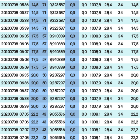
20200708
05:36
14,5
71
9,323587
0,3
0,0
1007,8
28,4
34
14,5
20200708
05:37
14,5
71
9,323587
0,3
0,0
1007,8
28,4
34
14,5
20200708
05:38
14,5
71
9,323587
0,3
0,0
1007,8
28,4
34
14,5
20200708
05:39
14,5
71
9,323587
0,3
0,0
1007,8
28,4
34
14,5
20200708
06:05
17,5
57
8,910389
0,3
0,0
1008,0
28,4
34
17,5
20200708
06:06
17,5
57
8,910389
0,3
0,0
1008,0
28,4
34
17,5
20200708
06:07
17,5
57
8,910389
0,3
0,0
1008,0
28,4
34
17,5
20200708
06:08
17,5
57
8,910389
0,3
0,0
1008,0
28,4
34
17,5
20200708
06:09
17,5
57
8,910389
0,3
0,0
1008,0
28,4
34
17,5
20200708
06:35
20,0
50
9,287297
0,3
0,0
1007,9
28,4
34
20,0
20200708
06:36
20,0
50
9,287297
0,3
0,0
1007,9
28,4
34
20,0
20200708
06:37
20,0
50
9,287297
0,3
0,0
1007,9
28,4
34
20,0
20200708
06:38
20,0
50
9,287297
0,3
0,0
1007,9
28,4
34
20,0
20200708
06:39
20,0
50
9,287297
0,3
0,0
1007,9
28,4
34
20,0
20200708
07:05
22,2
43
9,055536
0,0
0,0
1008,1
28,4
34
22,2
20200708
07:06
22,2
43
9,055536
0,0
0,0
1008,1
28,4
34
22,2
20200708
07:07
22,2
43
9,055536
0,0
0,0
1008,1
28,4
34
22,2
20200708
07:08
22,2
43
9,055536
0,0
0,0
1008,1
28,4
34
22,2