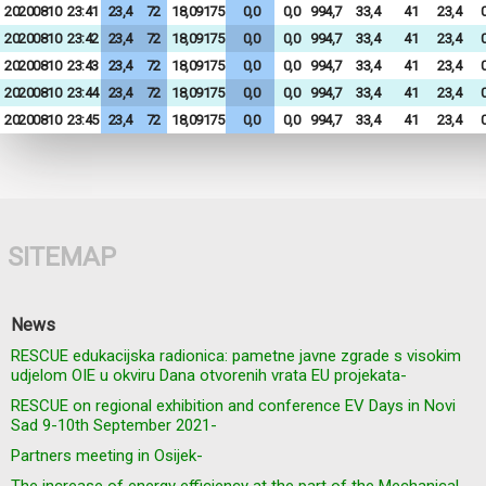
20200810
23:41
23,4
72
18,09175
0,0
0,0
994,7
33,4
41
23,4
0
20200810
23:42
23,4
72
18,09175
0,0
0,0
994,7
33,4
41
23,4
0
20200810
23:43
23,4
72
18,09175
0,0
0,0
994,7
33,4
41
23,4
0
20200810
23:44
23,4
72
18,09175
0,0
0,0
994,7
33,4
41
23,4
0
20200810
23:45
23,4
72
18,09175
0,0
0,0
994,7
33,4
41
23,4
0
SITEMAP
News
RESCUE edukacijska radionica: pametne javne zgrade s visokim
udjelom OIE u okviru Dana otvorenih vrata EU projekata-
RESCUE on regional exhibition and conference EV Days in Novi
Sad 9-10th September 2021-
Partners meeting in Osijek-