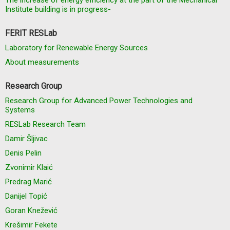
The increase of energy efficiency at the part of the Mechanical
Institute building is in progress-
FERIT RESLab
Laboratory for Renewable Energy Sources
About measurements
Research Group
Research Group for Advanced Power Technologies and
Systems
RESLab Research Team
Damir Šljivac
Denis Pelin
Zvonimir Klaić
Predrag Marić
Danijel Topić
Goran Knežević
Krešimir Fekete