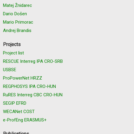
Matej Žnidarec
Dario Došen
Mario Primorac
Andrej Brandis
Projects
Project list
RESCUE Interreg IPA CRO-SRB
USBSE
ProPowerNet HRZZ
REGPHOSYS IPA CRO-HUN
RuRES Interreg CBC CRO-HUN
SEGIP EFRD
WECANet COST
e-ProfEng ERASMUS+
Publications