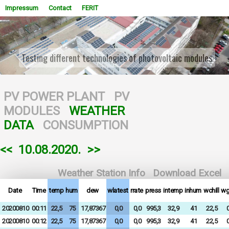
Impressum
Contact
FERIT
Implementation of microgrid with building energy
management system (BEMS)
WOWSlider.com
PV POWER PLANT
PV
MODULES
WEATHER
DATA
CONSUMPTION
<<
10.08.2020.
>>
Weather Station Info
Download Excel
Date
Time
temp
hum
dew
wlatest
rrate
press
intemp
inhum
wchill
wg
20200810
00:11
22,5
75
17,87367
0,0
0,0
995,3
32,9
41
22,5
0
20200810
00:12
22,5
75
17,87367
0,0
0,0
995,3
32,9
41
22,5
0