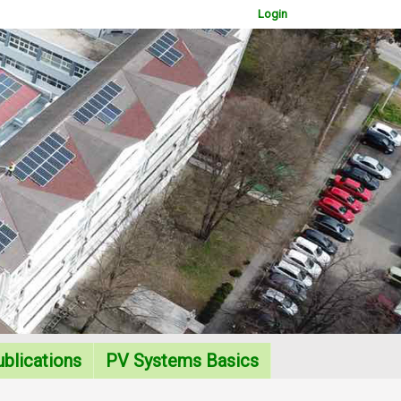
Login
WOWSlider.com
blications
PV Systems Basics