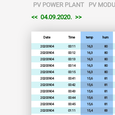
PV POWER PLANT
PV MODU
<<
04.09.2020.
>>
Date
Time
temp
hum
20200904
00:11
16,3
80
20200904
00:12
16,3
80
20200904
00:13
16,3
80
20200904
00:14
16,3
80
20200904
00:15
16,3
80
20200904
00:41
15,6
81
20200904
00:42
15,6
81
20200904
00:43
15,6
81
20200904
00:44
15,6
81
20200904
00:45
15,6
81
20200904
01:11
15,4
83