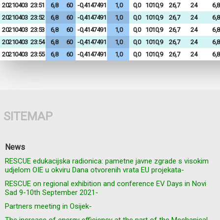
20210403
23:51
6,8
60
-0,4147491
1,0
0,0
1010,9
26,7
24
6,8
20210403
23:52
6,8
60
-0,4147491
1,0
0,0
1010,9
26,7
24
6,8
20210403
23:53
6,8
60
-0,4147491
1,0
0,0
1010,9
26,7
24
6,8
20210403
23:54
6,8
60
-0,4147491
1,0
0,0
1010,9
26,7
24
6,8
20210403
23:55
6,8
60
-0,4147491
1,0
0,0
1010,9
26,7
24
6,8
SITEMAP
News
RESCUE edukacijska radionica: pametne javne zgrade s visokim
udjelom OIE u okviru Dana otvorenih vrata EU projekata-
RESCUE on regional exhibition and conference EV Days in Novi
Sad 9-10th September 2021-
Partners meeting in Osijek-