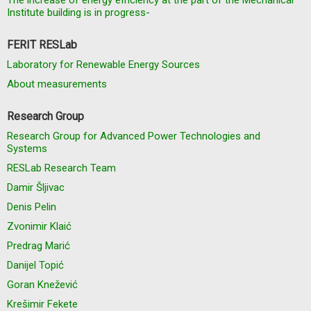
The increase of energy efficiency at the part of the Mechanical
Institute building is in progress-
FERIT RESLab
Laboratory for Renewable Energy Sources
About measurements
Research Group
Research Group for Advanced Power Technologies and
Systems
RESLab Research Team
Damir Šljivac
Denis Pelin
Zvonimir Klaić
Predrag Marić
Danijel Topić
Goran Knežević
Krešimir Fekete