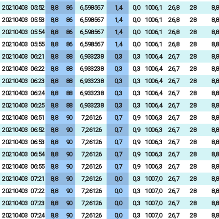
20210403
05:52
8,8
86
6,598567
1,4
0,0
1006,1
26,8
28
8,8
20210403
05:53
8,8
86
6,598567
1,4
0,0
1006,1
26,8
28
8,8
20210403
05:54
8,8
86
6,598567
1,4
0,0
1006,1
26,8
28
8,8
20210403
05:55
8,8
86
6,598567
1,4
0,0
1006,1
26,8
28
8,8
20210403
06:21
8,8
88
6,933238
0,3
0,3
1006,4
26,7
28
8,8
20210403
06:22
8,8
88
6,933238
0,3
0,3
1006,4
26,7
28
8,8
20210403
06:23
8,8
88
6,933238
0,3
0,3
1006,4
26,7
28
8,8
20210403
06:24
8,8
88
6,933238
0,3
0,3
1006,4
26,7
28
8,8
20210403
06:25
8,8
88
6,933238
0,3
0,3
1006,4
26,7
28
8,8
20210403
06:51
8,8
90
7,26126
0,7
0,9
1006,3
26,7
28
8,8
20210403
06:52
8,8
90
7,26126
0,7
0,9
1006,3
26,7
28
8,8
20210403
06:53
8,8
90
7,26126
0,7
0,9
1006,3
26,7
28
8,8
20210403
06:54
8,8
90
7,26126
0,7
0,9
1006,3
26,7
28
8,8
20210403
06:55
8,8
90
7,26126
0,7
0,9
1006,3
26,7
28
8,8
20210403
07:21
8,8
90
7,26126
0,0
0,3
1007,0
26,7
28
8,8
20210403
07:22
8,8
90
7,26126
0,0
0,3
1007,0
26,7
28
8,8
20210403
07:23
8,8
90
7,26126
0,0
0,3
1007,0
26,7
28
8,8
20210403
07:24
8,8
90
7,26126
0,0
0,3
1007,0
26,7
28
8,8