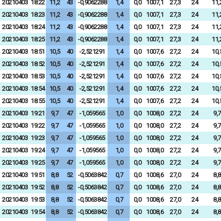
20210403
18:22
11,2
43
-0,9062288
1,4
0,0
1007,1
27,3
24
11,
20210403
18:23
11,2
43
-0,9062288
1,4
0,0
1007,1
27,3
24
11,
20210403
18:24
11,2
43
-0,9062288
1,4
0,0
1007,1
27,3
24
11,
20210403
18:25
11,2
43
-0,9062288
1,4
0,0
1007,1
27,3
24
11,
20210403
18:51
10,5
40
-2,521291
1,4
0,0
1007,6
27,2
24
10,
20210403
18:52
10,5
40
-2,521291
1,4
0,0
1007,6
27,2
24
10,
20210403
18:53
10,5
40
-2,521291
1,4
0,0
1007,6
27,2
24
10,
20210403
18:54
10,5
40
-2,521291
1,4
0,0
1007,6
27,2
24
10,
20210403
18:55
10,5
40
-2,521291
1,4
0,0
1007,6
27,2
24
10,
20210403
19:21
9,7
47
-1,059565
1,0
0,0
1008,0
27,2
24
9,7
20210403
19:22
9,7
47
-1,059565
1,0
0,0
1008,0
27,2
24
9,7
20210403
19:23
9,7
47
-1,059565
1,0
0,0
1008,0
27,2
24
9,7
20210403
19:24
9,7
47
-1,059565
1,0
0,0
1008,0
27,2
24
9,7
20210403
19:25
9,7
47
-1,059565
1,0
0,0
1008,0
27,2
24
9,7
20210403
19:51
8,8
52
-0,5063842
0,7
0,0
1008,6
27,0
24
8,8
20210403
19:52
8,8
52
-0,5063842
0,7
0,0
1008,6
27,0
24
8,8
20210403
19:53
8,8
52
-0,5063842
0,7
0,0
1008,6
27,0
24
8,8
20210403
19:54
8,8
52
-0,5063842
0,7
0,0
1008,6
27,0
24
8,8