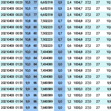
20210403
00:23
10,5
77
6,652518
0,3
2,4
1004,7
27,2
27
10,
20210403
00:24
10,5
77
6,652518
0,3
2,4
1004,7
27,2
27
10,
20210403
00:25
10,5
77
6,652518
0,3
2,4
1004,7
27,2
27
10,
20210403
00:51
10,8
80
7,502223
0,7
0,6
1004,8
27,2
27
10,
20210403
00:52
10,8
80
7,502223
0,7
0,6
1004,8
27,2
27
10,
20210403
00:53
10,8
80
7,502223
0,7
0,6
1004,8
27,2
27
10,
20210403
00:54
10,8
80
7,502223
0,7
0,6
1004,8
27,2
27
10,
20210403
00:55
10,8
80
7,502223
0,7
0,6
1004,8
27,2
27
10,
20210403
01:21
10,0
84
7,434083
0,0
1,8
1004,8
27,0
27
10,
20210403
01:22
10,0
84
7,434083
0,0
1,8
1004,8
27,0
27
10,
20210403
01:23
10,0
84
7,434083
0,0
1,8
1004,8
27,0
27
10,
20210403
01:24
10,0
84
7,434083
0,0
1,8
1004,8
27,0
27
10,
20210403
01:25
10,0
84
7,434083
0,0
1,8
1004,8
27,0
27
10,
20210403
01:51
9,9
86
7,680589
0,0
1,2
1005,0
27,0
27
9,9
20210403
01:52
9,9
86
7,680589
0,0
1,2
1005,0
27,0
27
9,9
20210403
01:53
9,9
86
7,680589
0,0
1,2
1005,0
27,0
27
9,9
20210403
01:54
9,9
86
7,680589
0,0
1,2
1005,0
27,0
27
9,9
20210403
01:55
9,9
86
7,680589
0,0
1,2
1005,0
27,0
27
9,9