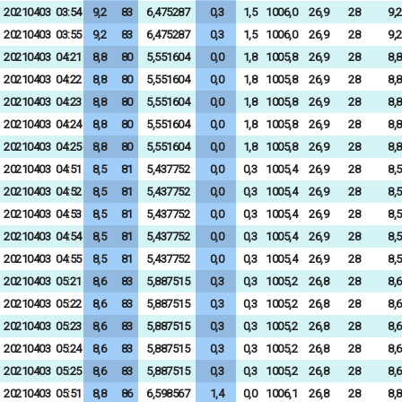
20210403
03:54
9,2
83
6,475287
0,3
1,5
1006,0
26,9
28
9,2
20210403
03:55
9,2
83
6,475287
0,3
1,5
1006,0
26,9
28
9,2
20210403
04:21
8,8
80
5,551604
0,0
1,8
1005,8
26,9
28
8,8
20210403
04:22
8,8
80
5,551604
0,0
1,8
1005,8
26,9
28
8,8
20210403
04:23
8,8
80
5,551604
0,0
1,8
1005,8
26,9
28
8,8
20210403
04:24
8,8
80
5,551604
0,0
1,8
1005,8
26,9
28
8,8
20210403
04:25
8,8
80
5,551604
0,0
1,8
1005,8
26,9
28
8,8
20210403
04:51
8,5
81
5,437752
0,0
0,3
1005,4
26,9
28
8,5
20210403
04:52
8,5
81
5,437752
0,0
0,3
1005,4
26,9
28
8,5
20210403
04:53
8,5
81
5,437752
0,0
0,3
1005,4
26,9
28
8,5
20210403
04:54
8,5
81
5,437752
0,0
0,3
1005,4
26,9
28
8,5
20210403
04:55
8,5
81
5,437752
0,0
0,3
1005,4
26,9
28
8,5
20210403
05:21
8,6
83
5,887515
0,3
0,3
1005,2
26,8
28
8,6
20210403
05:22
8,6
83
5,887515
0,3
0,3
1005,2
26,8
28
8,6
20210403
05:23
8,6
83
5,887515
0,3
0,3
1005,2
26,8
28
8,6
20210403
05:24
8,6
83
5,887515
0,3
0,3
1005,2
26,8
28
8,6
20210403
05:25
8,6
83
5,887515
0,3
0,3
1005,2
26,8
28
8,6
20210403
05:51
8,8
86
6,598567
1,4
0,0
1006,1
26,8
28
8,8