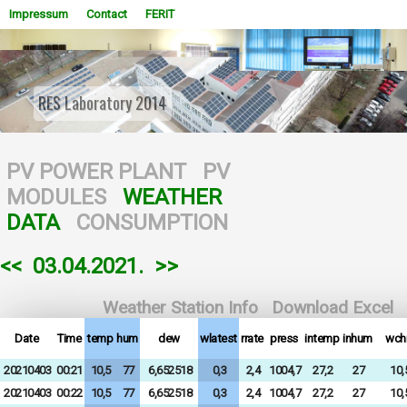
Impressum
Contact
FERIT
RES Laboratory 2014
WOWSlider.com
PV POWER PLANT
PV
MODULES
WEATHER
DATA
CONSUMPTION
<<
03.04.2021.
>>
Weather Station Info
Download Excel
Date
Time
temp
hum
dew
wlatest
rrate
press
intemp
inhum
wchi
20210403
00:21
10,5
77
6,652518
0,3
2,4
1004,7
27,2
27
10,
20210403
00:22
10,5
77
6,652518
0,3
2,4
1004,7
27,2
27
10,