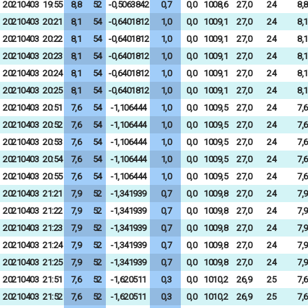
20210403
19:55
8,8
52
-0,5063842
0,7
0,0
1008,6
27,0
24
8,8
20210403
20:21
8,1
54
-0,6401812
1,0
0,0
1009,1
27,0
24
8,1
20210403
20:22
8,1
54
-0,6401812
1,0
0,0
1009,1
27,0
24
8,1
20210403
20:23
8,1
54
-0,6401812
1,0
0,0
1009,1
27,0
24
8,1
20210403
20:24
8,1
54
-0,6401812
1,0
0,0
1009,1
27,0
24
8,1
20210403
20:25
8,1
54
-0,6401812
1,0
0,0
1009,1
27,0
24
8,1
20210403
20:51
7,6
54
-1,106444
1,0
0,0
1009,5
27,0
24
7,6
20210403
20:52
7,6
54
-1,106444
1,0
0,0
1009,5
27,0
24
7,6
20210403
20:53
7,6
54
-1,106444
1,0
0,0
1009,5
27,0
24
7,6
20210403
20:54
7,6
54
-1,106444
1,0
0,0
1009,5
27,0
24
7,6
20210403
20:55
7,6
54
-1,106444
1,0
0,0
1009,5
27,0
24
7,6
20210403
21:21
7,9
52
-1,341939
0,7
0,0
1009,8
27,0
24
7,9
20210403
21:22
7,9
52
-1,341939
0,7
0,0
1009,8
27,0
24
7,9
20210403
21:23
7,9
52
-1,341939
0,7
0,0
1009,8
27,0
24
7,9
20210403
21:24
7,9
52
-1,341939
0,7
0,0
1009,8
27,0
24
7,9
20210403
21:25
7,9
52
-1,341939
0,7
0,0
1009,8
27,0
24
7,9
20210403
21:51
7,6
52
-1,620511
0,3
0,0
1010,2
26,9
25
7,6
20210403
21:52
7,6
52
-1,620511
0,3
0,0
1010,2
26,9
25
7,6