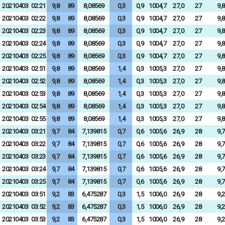
20210403
02:21
9,8
89
8,08569
0,3
0,9
1004,7
27,0
27
9,8
20210403
02:22
9,8
89
8,08569
0,3
0,9
1004,7
27,0
27
9,8
20210403
02:23
9,8
89
8,08569
0,3
0,9
1004,7
27,0
27
9,8
20210403
02:24
9,8
89
8,08569
0,3
0,9
1004,7
27,0
27
9,8
20210403
02:25
9,8
89
8,08569
0,3
0,9
1004,7
27,0
27
9,8
20210403
02:51
9,8
89
8,08569
1,4
0,3
1005,3
27,0
27
9,8
20210403
02:52
9,8
89
8,08569
1,4
0,3
1005,3
27,0
27
9,8
20210403
02:53
9,8
89
8,08569
1,4
0,3
1005,3
27,0
27
9,8
20210403
02:54
9,8
89
8,08569
1,4
0,3
1005,3
27,0
27
9,8
20210403
02:55
9,8
89
8,08569
1,4
0,3
1005,3
27,0
27
9,8
20210403
03:21
9,7
84
7,139815
0,7
0,6
1005,6
26,9
28
9,7
20210403
03:22
9,7
84
7,139815
0,7
0,6
1005,6
26,9
28
9,7
20210403
03:23
9,7
84
7,139815
0,7
0,6
1005,6
26,9
28
9,7
20210403
03:24
9,7
84
7,139815
0,7
0,6
1005,6
26,9
28
9,7
20210403
03:25
9,7
84
7,139815
0,7
0,6
1005,6
26,9
28
9,7
20210403
03:51
9,2
83
6,475287
0,3
1,5
1006,0
26,9
28
9,2
20210403
03:52
9,2
83
6,475287
0,3
1,5
1006,0
26,9
28
9,2
20210403
03:53
9,2
83
6,475287
0,3
1,5
1006,0
26,9
28
9,2