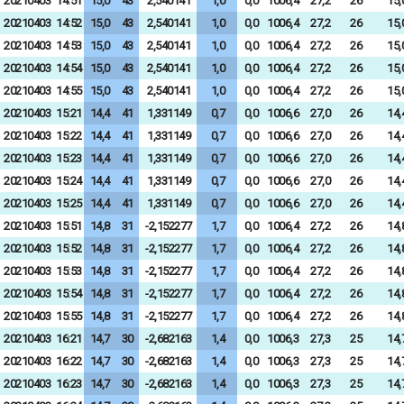
20210403
14:51
15,0
43
2,540141
1,0
0,0
1006,4
27,2
26
15,
20210403
14:52
15,0
43
2,540141
1,0
0,0
1006,4
27,2
26
15,
20210403
14:53
15,0
43
2,540141
1,0
0,0
1006,4
27,2
26
15,
20210403
14:54
15,0
43
2,540141
1,0
0,0
1006,4
27,2
26
15,
20210403
14:55
15,0
43
2,540141
1,0
0,0
1006,4
27,2
26
15,
20210403
15:21
14,4
41
1,331149
0,7
0,0
1006,6
27,0
26
14,
20210403
15:22
14,4
41
1,331149
0,7
0,0
1006,6
27,0
26
14,
20210403
15:23
14,4
41
1,331149
0,7
0,0
1006,6
27,0
26
14,
20210403
15:24
14,4
41
1,331149
0,7
0,0
1006,6
27,0
26
14,
20210403
15:25
14,4
41
1,331149
0,7
0,0
1006,6
27,0
26
14,
20210403
15:51
14,8
31
-2,152277
1,7
0,0
1006,4
27,2
26
14,
20210403
15:52
14,8
31
-2,152277
1,7
0,0
1006,4
27,2
26
14,
20210403
15:53
14,8
31
-2,152277
1,7
0,0
1006,4
27,2
26
14,
20210403
15:54
14,8
31
-2,152277
1,7
0,0
1006,4
27,2
26
14,
20210403
15:55
14,8
31
-2,152277
1,7
0,0
1006,4
27,2
26
14,
20210403
16:21
14,7
30
-2,682163
1,4
0,0
1006,3
27,3
25
14,
20210403
16:22
14,7
30
-2,682163
1,4
0,0
1006,3
27,3
25
14,
20210403
16:23
14,7
30
-2,682163
1,4
0,0
1006,3
27,3
25
14,