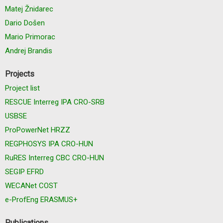
Matej Žnidarec
Dario Došen
Mario Primorac
Andrej Brandis
Projects
Project list
RESCUE Interreg IPA CRO-SRB
USBSE
ProPowerNet HRZZ
REGPHOSYS IPA CRO-HUN
RuRES Interreg CBC CRO-HUN
SEGIP EFRD
WECANet COST
e-ProfEng ERASMUS+
Publications