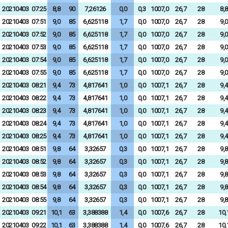
20210403
07:25
8,8
90
7,26126
0,0
0,3
1007,0
26,7
28
8,8
20210403
07:51
9,0
85
6,625118
1,7
0,0
1007,0
26,7
28
9,0
20210403
07:52
9,0
85
6,625118
1,7
0,0
1007,0
26,7
28
9,0
20210403
07:53
9,0
85
6,625118
1,7
0,0
1007,0
26,7
28
9,0
20210403
07:54
9,0
85
6,625118
1,7
0,0
1007,0
26,7
28
9,0
20210403
07:55
9,0
85
6,625118
1,7
0,0
1007,0
26,7
28
9,0
20210403
08:21
9,4
73
4,817641
1,0
0,0
1007,1
26,7
28
9,4
20210403
08:22
9,4
73
4,817641
1,0
0,0
1007,1
26,7
28
9,4
20210403
08:23
9,4
73
4,817641
1,0
0,0
1007,1
26,7
28
9,4
20210403
08:24
9,4
73
4,817641
1,0
0,0
1007,1
26,7
28
9,4
20210403
08:25
9,4
73
4,817641
1,0
0,0
1007,1
26,7
28
9,4
20210403
08:51
9,8
64
3,32657
0,3
0,0
1007,1
26,7
28
9,8
20210403
08:52
9,8
64
3,32657
0,3
0,0
1007,1
26,7
28
9,8
20210403
08:53
9,8
64
3,32657
0,3
0,0
1007,1
26,7
28
9,8
20210403
08:54
9,8
64
3,32657
0,3
0,0
1007,1
26,7
28
9,8
20210403
08:55
9,8
64
3,32657
0,3
0,0
1007,1
26,7
28
9,8
20210403
09:21
10,1
63
3,388388
1,4
0,0
1007,6
26,7
28
10,
20210403
09:22
10,1
63
3,388388
1,4
0,0
1007,6
26,7
28
10,