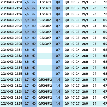
20210403
21:53
7,6
52
-1,620511
0,3
0,0
1010,2
26,9
25
7,6
20210403
21:54
7,6
52
-1,620511
0,3
0,0
1010,2
26,9
25
7,6
20210403
21:55
7,6
52
-1,620511
0,3
0,0
1010,2
26,9
25
7,6
20210403
22:21
6,9
60
-0,320347
0,7
0,0
1010,3
26,9
24
6,9
20210403
22:22
6,9
60
-0,320347
0,7
0,0
1010,3
26,9
24
6,9
20210403
22:23
6,9
60
-0,320347
0,7
0,0
1010,3
26,9
24
6,9
20210403
22:24
6,9
60
-0,320347
0,7
0,0
1010,3
26,9
24
6,9
20210403
22:25
6,9
60
-0,320347
0,7
0,0
1010,3
26,9
24
6,9
20210403
22:51
6,8
62
0,7
0,0
1010,4
26,8
24
6,8
20210403
22:52
6,8
62
0,7
0,0
1010,4
26,8
24
6,8
20210403
22:53
6,8
62
0,7
0,0
1010,4
26,8
24
6,8
20210403
22:54
6,8
62
0,7
0,0
1010,4
26,8
24
6,8
20210403
22:55
6,8
62
0,7
0,0
1010,4
26,8
24
6,8
20210403
23:21
6,7
60
-0,5091542
1,4
0,0
1010,7
26,8
24
6,7
20210403
23:22
6,7
60
-0,5091542
1,4
0,0
1010,7
26,8
24
6,7
20210403
23:23
6,7
60
-0,5091542
1,4
0,0
1010,7
26,8
24
6,7
20210403
23:24
6,7
60
-0,5091542
1,4
0,0
1010,7
26,8
24
6,7
20210403
23:25
6,7
60
-0,5091542
1,4
0,0
1010,7
26,8
24
6,7