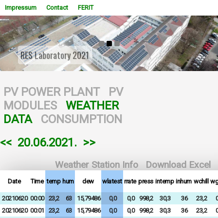
Impressum
Contact
FERIT
RES Laboratory 2021
WOWSlider.com
PV POWER PLANT
PV
MODULES
WEATHER
DATA
CONSUMPTION
<<
20.06.2021.
>>
Weather Station Info
Download Excel
Date
Time
temp
hum
dew
wlatest
rrate
press
intemp
inhum
wchill
wg
20210620
00:00
23,2
63
15,79486
0,0
0,0
998,2
30,3
36
23,2
0
20210620
00:01
23,2
63
15,79486
0,0
0,0
998,2
30,3
36
23,2
0