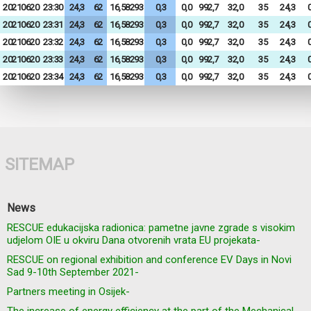
20210620
23:30
24,3
62
16,58293
0,3
0,0
992,7
32,0
35
24,3
0
20210620
23:31
24,3
62
16,58293
0,3
0,0
992,7
32,0
35
24,3
0
20210620
23:32
24,3
62
16,58293
0,3
0,0
992,7
32,0
35
24,3
0
20210620
23:33
24,3
62
16,58293
0,3
0,0
992,7
32,0
35
24,3
0
20210620
23:34
24,3
62
16,58293
0,3
0,0
992,7
32,0
35
24,3
0
SITEMAP
News
RESCUE edukacijska radionica: pametne javne zgrade s visokim
udjelom OIE u okviru Dana otvorenih vrata EU projekata-
RESCUE on regional exhibition and conference EV Days in Novi
Sad 9-10th September 2021-
Partners meeting in Osijek-