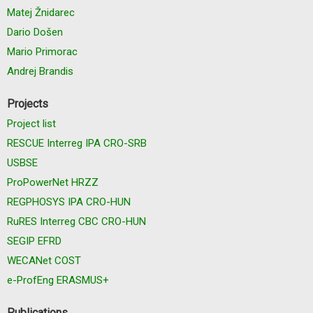
Matej Žnidarec
Dario Došen
Mario Primorac
Andrej Brandis
Projects
Project list
RESCUE Interreg IPA CRO-SRB
USBSE
ProPowerNet HRZZ
REGPHOSYS IPA CRO-HUN
RuRES Interreg CBC CRO-HUN
SEGIP EFRD
WECANet COST
e-ProfEng ERASMUS+
Publications