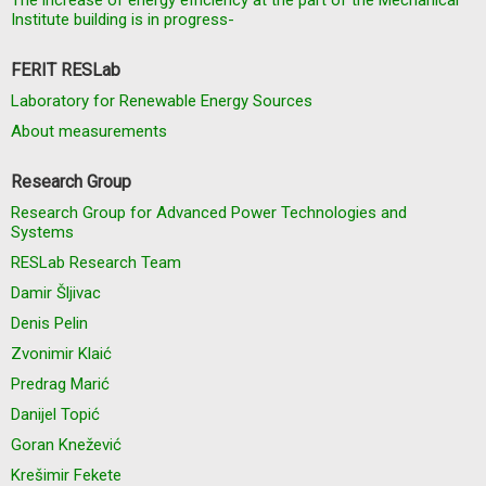
The increase of energy efficiency at the part of the Mechanical
Institute building is in progress-
FERIT RESLab
Laboratory for Renewable Energy Sources
About measurements
Research Group
Research Group for Advanced Power Technologies and
Systems
RESLab Research Team
Damir Šljivac
Denis Pelin
Zvonimir Klaić
Predrag Marić
Danijel Topić
Goran Knežević
Krešimir Fekete