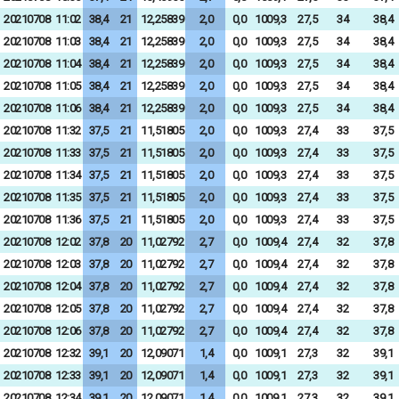
20210708
11:02
38,4
21
12,25839
2,0
0,0
1009,3
27,5
34
38,4
20210708
11:03
38,4
21
12,25839
2,0
0,0
1009,3
27,5
34
38,4
20210708
11:04
38,4
21
12,25839
2,0
0,0
1009,3
27,5
34
38,4
20210708
11:05
38,4
21
12,25839
2,0
0,0
1009,3
27,5
34
38,4
20210708
11:06
38,4
21
12,25839
2,0
0,0
1009,3
27,5
34
38,4
20210708
11:32
37,5
21
11,51805
2,0
0,0
1009,3
27,4
33
37,5
20210708
11:33
37,5
21
11,51805
2,0
0,0
1009,3
27,4
33
37,5
20210708
11:34
37,5
21
11,51805
2,0
0,0
1009,3
27,4
33
37,5
20210708
11:35
37,5
21
11,51805
2,0
0,0
1009,3
27,4
33
37,5
20210708
11:36
37,5
21
11,51805
2,0
0,0
1009,3
27,4
33
37,5
20210708
12:02
37,8
20
11,02792
2,7
0,0
1009,4
27,4
32
37,8
20210708
12:03
37,8
20
11,02792
2,7
0,0
1009,4
27,4
32
37,8
20210708
12:04
37,8
20
11,02792
2,7
0,0
1009,4
27,4
32
37,8
20210708
12:05
37,8
20
11,02792
2,7
0,0
1009,4
27,4
32
37,8
20210708
12:06
37,8
20
11,02792
2,7
0,0
1009,4
27,4
32
37,8
20210708
12:32
39,1
20
12,09071
1,4
0,0
1009,1
27,3
32
39,1
20210708
12:33
39,1
20
12,09071
1,4
0,0
1009,1
27,3
32
39,1
20210708
12:34
39,1
20
12,09071
1,4
0,0
1009,1
27,3
32
39,1