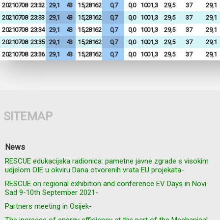
20210708
23:32
29,1
43
15,28162
0,7
0,0
1001,3
29,5
37
29,1
20210708
23:33
29,1
43
15,28162
0,7
0,0
1001,3
29,5
37
29,1
20210708
23:34
29,1
43
15,28162
0,7
0,0
1001,3
29,5
37
29,1
20210708
23:35
29,1
43
15,28162
0,7
0,0
1001,3
29,5
37
29,1
20210708
23:36
29,1
43
15,28162
0,7
0,0
1001,3
29,5
37
29,1
SITEMAP
News
RESCUE edukacijska radionica: pametne javne zgrade s visokim
udjelom OIE u okviru Dana otvorenih vrata EU projekata-
RESCUE on regional exhibition and conference EV Days in Novi
Sad 9-10th September 2021-
Partners meeting in Osijek-