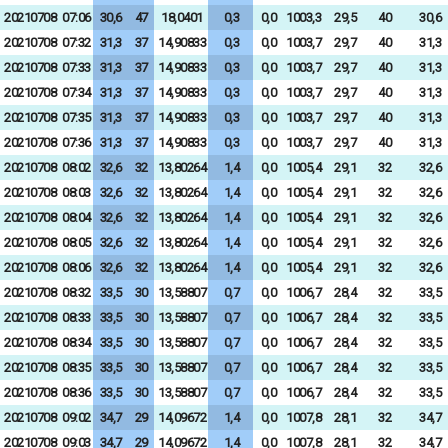
20210708
07:06
30,6
47
18,0401
0,3
0,0
1003,3
29,5
40
30,6
20210708
07:32
31,3
37
14,90833
0,3
0,0
1003,7
29,7
40
31,3
20210708
07:33
31,3
37
14,90833
0,3
0,0
1003,7
29,7
40
31,3
20210708
07:34
31,3
37
14,90833
0,3
0,0
1003,7
29,7
40
31,3
20210708
07:35
31,3
37
14,90833
0,3
0,0
1003,7
29,7
40
31,3
20210708
07:36
31,3
37
14,90833
0,3
0,0
1003,7
29,7
40
31,3
20210708
08:02
32,6
32
13,80264
1,4
0,0
1005,4
29,1
32
32,6
20210708
08:03
32,6
32
13,80264
1,4
0,0
1005,4
29,1
32
32,6
20210708
08:04
32,6
32
13,80264
1,4
0,0
1005,4
29,1
32
32,6
20210708
08:05
32,6
32
13,80264
1,4
0,0
1005,4
29,1
32
32,6
20210708
08:06
32,6
32
13,80264
1,4
0,0
1005,4
29,1
32
32,6
20210708
08:32
33,5
30
13,58807
0,7
0,0
1006,7
28,4
32
33,5
20210708
08:33
33,5
30
13,58807
0,7
0,0
1006,7
28,4
32
33,5
20210708
08:34
33,5
30
13,58807
0,7
0,0
1006,7
28,4
32
33,5
20210708
08:35
33,5
30
13,58807
0,7
0,0
1006,7
28,4
32
33,5
20210708
08:36
33,5
30
13,58807
0,7
0,0
1006,7
28,4
32
33,5
20210708
09:02
34,7
29
14,09672
1,4
0,0
1007,8
28,1
32
34,7
20210708
09:03
34,7
29
14,09672
1,4
0,0
1007,8
28,1
32
34,7