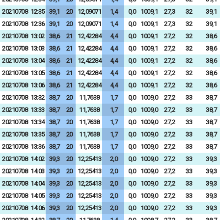
20210708
12:35
39,1
20
12,09071
1,4
0,0
1009,1
27,3
32
39,1
20210708
12:36
39,1
20
12,09071
1,4
0,0
1009,1
27,3
32
39,1
20210708
13:02
38,6
21
12,42284
4,4
0,0
1009,1
27,2
32
38,6
20210708
13:03
38,6
21
12,42284
4,4
0,0
1009,1
27,2
32
38,6
20210708
13:04
38,6
21
12,42284
4,4
0,0
1009,1
27,2
32
38,6
20210708
13:05
38,6
21
12,42284
4,4
0,0
1009,1
27,2
32
38,6
20210708
13:06
38,6
21
12,42284
4,4
0,0
1009,1
27,2
32
38,6
20210708
13:32
38,7
20
11,7638
1,7
0,0
1009,0
27,2
33
38,7
20210708
13:33
38,7
20
11,7638
1,7
0,0
1009,0
27,2
33
38,7
20210708
13:34
38,7
20
11,7638
1,7
0,0
1009,0
27,2
33
38,7
20210708
13:35
38,7
20
11,7638
1,7
0,0
1009,0
27,2
33
38,7
20210708
13:36
38,7
20
11,7638
1,7
0,0
1009,0
27,2
33
38,7
20210708
14:02
39,3
20
12,25413
2,0
0,0
1009,0
27,2
33
39,3
20210708
14:03
39,3
20
12,25413
2,0
0,0
1009,0
27,2
33
39,3
20210708
14:04
39,3
20
12,25413
2,0
0,0
1009,0
27,2
33
39,3
20210708
14:05
39,3
20
12,25413
2,0
0,0
1009,0
27,2
33
39,3
20210708
14:06
39,3
20
12,25413
2,0
0,0
1009,0
27,2
33
39,3