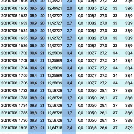
20210708
16:05
39,6
20
12,49921
2,0
0,0
1008,5
27,2
33
39,6
20210708
16:06
39,6
20
12,49921
2,0
0,0
1008,5
27,2
33
39,6
20210708
16:32
38,9
20
11,92727
2,7
0,0
1008,2
27,0
33
38,9
20210708
16:33
38,9
20
11,92727
2,7
0,0
1008,2
27,0
33
38,9
20210708
16:34
38,9
20
11,92727
2,7
0,0
1008,2
27,0
33
38,9
20210708
16:35
38,9
20
11,92727
2,7
0,0
1008,2
27,0
33
38,9
20210708
16:36
38,9
20
11,92727
2,7
0,0
1008,2
27,0
33
38,9
20210708
17:02
38,4
21
12,25839
3,4
0,0
1007,7
27,2
34
38,4
20210708
17:03
38,4
21
12,25839
3,4
0,0
1007,7
27,2
34
38,4
20210708
17:04
38,4
21
12,25839
3,4
0,0
1007,7
27,2
34
38,4
20210708
17:05
38,4
21
12,25839
3,4
0,0
1007,7
27,2
34
38,4
20210708
17:06
38,4
21
12,25839
3,4
0,0
1007,7
27,2
34
38,4
20210708
17:32
38,8
21
12,58728
1,7
0,0
1005,0
28,1
37
38,8
20210708
17:33
38,8
21
12,58728
1,7
0,0
1005,0
28,1
37
38,8
20210708
17:34
38,8
21
12,58728
1,7
0,0
1005,0
28,1
37
38,8
20210708
17:35
38,8
21
12,58728
1,7
0,0
1005,0
28,1
37
38,8
20210708
17:36
38,8
21
12,58728
1,7
0,0
1005,0
28,1
37
38,8
20210708
18:02
37,9
21
11,84715
2,4
0,0
1003,8
28,6
37
37,9