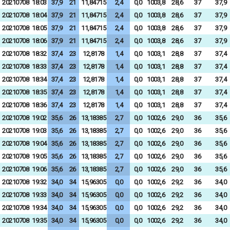
20210708
18:03
37,9
21
11,84715
2,4
0,0
1003,8
28,6
37
37,9
20210708
18:04
37,9
21
11,84715
2,4
0,0
1003,8
28,6
37
37,9
20210708
18:05
37,9
21
11,84715
2,4
0,0
1003,8
28,6
37
37,9
20210708
18:06
37,9
21
11,84715
2,4
0,0
1003,8
28,6
37
37,9
20210708
18:32
37,4
23
12,8178
1,4
0,0
1003,1
28,8
37
37,4
20210708
18:33
37,4
23
12,8178
1,4
0,0
1003,1
28,8
37
37,4
20210708
18:34
37,4
23
12,8178
1,4
0,0
1003,1
28,8
37
37,4
20210708
18:35
37,4
23
12,8178
1,4
0,0
1003,1
28,8
37
37,4
20210708
18:36
37,4
23
12,8178
1,4
0,0
1003,1
28,8
37
37,4
20210708
19:02
35,6
26
13,18385
2,7
0,0
1002,6
29,0
36
35,6
20210708
19:03
35,6
26
13,18385
2,7
0,0
1002,6
29,0
36
35,6
20210708
19:04
35,6
26
13,18385
2,7
0,0
1002,6
29,0
36
35,6
20210708
19:05
35,6
26
13,18385
2,7
0,0
1002,6
29,0
36
35,6
20210708
19:06
35,6
26
13,18385
2,7
0,0
1002,6
29,0
36
35,6
20210708
19:32
34,0
34
15,96305
0,0
0,0
1002,6
29,2
36
34,0
20210708
19:33
34,0
34
15,96305
0,0
0,0
1002,6
29,2
36
34,0
20210708
19:34
34,0
34
15,96305
0,0
0,0
1002,6
29,2
36
34,0
20210708
19:35
34,0
34
15,96305
0,0
0,0
1002,6
29,2
36
34,0