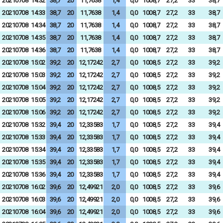
20210708
14:32
38,7
20
11,7638
1,4
0,0
1008,7
27,2
33
38,7
20210708
14:33
38,7
20
11,7638
1,4
0,0
1008,7
27,2
33
38,7
20210708
14:34
38,7
20
11,7638
1,4
0,0
1008,7
27,2
33
38,7
20210708
14:35
38,7
20
11,7638
1,4
0,0
1008,7
27,2
33
38,7
20210708
14:36
38,7
20
11,7638
1,4
0,0
1008,7
27,2
33
38,7
20210708
15:02
39,2
20
12,17242
2,7
0,0
1008,5
27,2
33
39,2
20210708
15:03
39,2
20
12,17242
2,7
0,0
1008,5
27,2
33
39,2
20210708
15:04
39,2
20
12,17242
2,7
0,0
1008,5
27,2
33
39,2
20210708
15:05
39,2
20
12,17242
2,7
0,0
1008,5
27,2
33
39,2
20210708
15:06
39,2
20
12,17242
2,7
0,0
1008,5
27,2
33
39,2
20210708
15:32
39,4
20
12,33583
1,7
0,0
1008,5
27,2
33
39,4
20210708
15:33
39,4
20
12,33583
1,7
0,0
1008,5
27,2
33
39,4
20210708
15:34
39,4
20
12,33583
1,7
0,0
1008,5
27,2
33
39,4
20210708
15:35
39,4
20
12,33583
1,7
0,0
1008,5
27,2
33
39,4
20210708
15:36
39,4
20
12,33583
1,7
0,0
1008,5
27,2
33
39,4
20210708
16:02
39,6
20
12,49921
2,0
0,0
1008,5
27,2
33
39,6
20210708
16:03
39,6
20
12,49921
2,0
0,0
1008,5
27,2
33
39,6
20210708
16:04
39,6
20
12,49921
2,0
0,0
1008,5
27,2
33
39,6