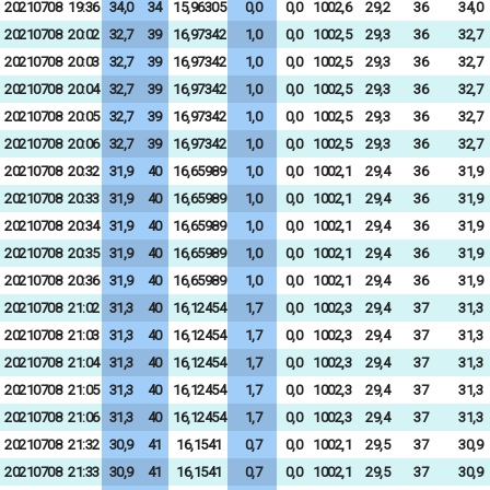
20210708
19:36
34,0
34
15,96305
0,0
0,0
1002,6
29,2
36
34,0
20210708
20:02
32,7
39
16,97342
1,0
0,0
1002,5
29,3
36
32,7
20210708
20:03
32,7
39
16,97342
1,0
0,0
1002,5
29,3
36
32,7
20210708
20:04
32,7
39
16,97342
1,0
0,0
1002,5
29,3
36
32,7
20210708
20:05
32,7
39
16,97342
1,0
0,0
1002,5
29,3
36
32,7
20210708
20:06
32,7
39
16,97342
1,0
0,0
1002,5
29,3
36
32,7
20210708
20:32
31,9
40
16,65989
1,0
0,0
1002,1
29,4
36
31,9
20210708
20:33
31,9
40
16,65989
1,0
0,0
1002,1
29,4
36
31,9
20210708
20:34
31,9
40
16,65989
1,0
0,0
1002,1
29,4
36
31,9
20210708
20:35
31,9
40
16,65989
1,0
0,0
1002,1
29,4
36
31,9
20210708
20:36
31,9
40
16,65989
1,0
0,0
1002,1
29,4
36
31,9
20210708
21:02
31,3
40
16,12454
1,7
0,0
1002,3
29,4
37
31,3
20210708
21:03
31,3
40
16,12454
1,7
0,0
1002,3
29,4
37
31,3
20210708
21:04
31,3
40
16,12454
1,7
0,0
1002,3
29,4
37
31,3
20210708
21:05
31,3
40
16,12454
1,7
0,0
1002,3
29,4
37
31,3
20210708
21:06
31,3
40
16,12454
1,7
0,0
1002,3
29,4
37
31,3
20210708
21:32
30,9
41
16,1541
0,7
0,0
1002,1
29,5
37
30,9
20210708
21:33
30,9
41
16,1541
0,7
0,0
1002,1
29,5
37
30,9