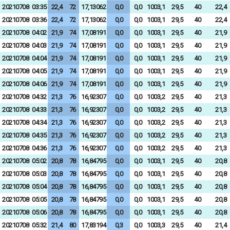
20210708
03:35
22,4
72
17,13062
0,0
0,0
1003,1
29,5
40
22,4
20210708
03:36
22,4
72
17,13062
0,0
0,0
1003,1
29,5
40
22,4
20210708
04:02
21,9
74
17,08191
0,0
0,0
1003,1
29,5
40
21,9
20210708
04:03
21,9
74
17,08191
0,0
0,0
1003,1
29,5
40
21,9
20210708
04:04
21,9
74
17,08191
0,0
0,0
1003,1
29,5
40
21,9
20210708
04:05
21,9
74
17,08191
0,0
0,0
1003,1
29,5
40
21,9
20210708
04:06
21,9
74
17,08191
0,0
0,0
1003,1
29,5
40
21,9
20210708
04:32
21,3
76
16,92307
0,0
0,0
1003,2
29,5
40
21,3
20210708
04:33
21,3
76
16,92307
0,0
0,0
1003,2
29,5
40
21,3
20210708
04:34
21,3
76
16,92307
0,0
0,0
1003,2
29,5
40
21,3
20210708
04:35
21,3
76
16,92307
0,0
0,0
1003,2
29,5
40
21,3
20210708
04:36
21,3
76
16,92307
0,0
0,0
1003,2
29,5
40
21,3
20210708
05:02
20,8
78
16,84795
0,0
0,0
1003,1
29,5
40
20,8
20210708
05:03
20,8
78
16,84795
0,0
0,0
1003,1
29,5
40
20,8
20210708
05:04
20,8
78
16,84795
0,0
0,0
1003,1
29,5
40
20,8
20210708
05:05
20,8
78
16,84795
0,0
0,0
1003,1
29,5
40
20,8
20210708
05:06
20,8
78
16,84795
0,0
0,0
1003,1
29,5
40
20,8
20210708
05:32
21,4
80
17,83194
0,3
0,0
1003,3
29,5
40
21,4