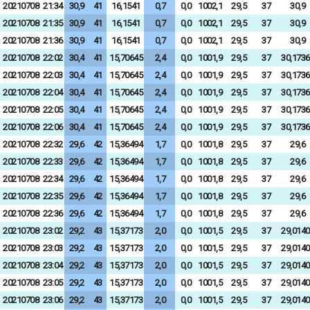
20210708
21:34
30,9
41
16,1541
0,7
0,0
1002,1
29,5
37
30,9
20210708
21:35
30,9
41
16,1541
0,7
0,0
1002,1
29,5
37
30,9
20210708
21:36
30,9
41
16,1541
0,7
0,0
1002,1
29,5
37
30,9
20210708
22:02
30,4
41
15,70645
2,4
0,0
1001,9
29,5
37
30,1736
20210708
22:03
30,4
41
15,70645
2,4
0,0
1001,9
29,5
37
30,1736
20210708
22:04
30,4
41
15,70645
2,4
0,0
1001,9
29,5
37
30,1736
20210708
22:05
30,4
41
15,70645
2,4
0,0
1001,9
29,5
37
30,1736
20210708
22:06
30,4
41
15,70645
2,4
0,0
1001,9
29,5
37
30,1736
20210708
22:32
29,6
42
15,36494
1,7
0,0
1001,8
29,5
37
29,6
20210708
22:33
29,6
42
15,36494
1,7
0,0
1001,8
29,5
37
29,6
20210708
22:34
29,6
42
15,36494
1,7
0,0
1001,8
29,5
37
29,6
20210708
22:35
29,6
42
15,36494
1,7
0,0
1001,8
29,5
37
29,6
20210708
22:36
29,6
42
15,36494
1,7
0,0
1001,8
29,5
37
29,6
20210708
23:02
29,2
43
15,37173
2,0
0,0
1001,5
29,5
37
29,0140
20210708
23:03
29,2
43
15,37173
2,0
0,0
1001,5
29,5
37
29,0140
20210708
23:04
29,2
43
15,37173
2,0
0,0
1001,5
29,5
37
29,0140
20210708
23:05
29,2
43
15,37173
2,0
0,0
1001,5
29,5
37
29,0140
20210708
23:06
29,2
43
15,37173
2,0
0,0
1001,5
29,5
37
29,0140