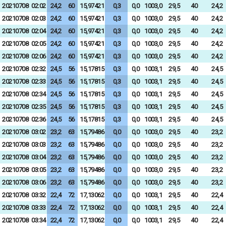
20210708
02:02
24,2
60
15,97421
0,3
0,0
1003,0
29,5
40
24,2
20210708
02:03
24,2
60
15,97421
0,3
0,0
1003,0
29,5
40
24,2
20210708
02:04
24,2
60
15,97421
0,3
0,0
1003,0
29,5
40
24,2
20210708
02:05
24,2
60
15,97421
0,3
0,0
1003,0
29,5
40
24,2
20210708
02:06
24,2
60
15,97421
0,3
0,0
1003,0
29,5
40
24,2
20210708
02:32
24,5
56
15,17815
0,3
0,0
1003,1
29,5
40
24,5
20210708
02:33
24,5
56
15,17815
0,3
0,0
1003,1
29,5
40
24,5
20210708
02:34
24,5
56
15,17815
0,3
0,0
1003,1
29,5
40
24,5
20210708
02:35
24,5
56
15,17815
0,3
0,0
1003,1
29,5
40
24,5
20210708
02:36
24,5
56
15,17815
0,3
0,0
1003,1
29,5
40
24,5
20210708
03:02
23,2
63
15,79486
0,0
0,0
1003,0
29,5
40
23,2
20210708
03:03
23,2
63
15,79486
0,0
0,0
1003,0
29,5
40
23,2
20210708
03:04
23,2
63
15,79486
0,0
0,0
1003,0
29,5
40
23,2
20210708
03:05
23,2
63
15,79486
0,0
0,0
1003,0
29,5
40
23,2
20210708
03:06
23,2
63
15,79486
0,0
0,0
1003,0
29,5
40
23,2
20210708
03:32
22,4
72
17,13062
0,0
0,0
1003,1
29,5
40
22,4
20210708
03:33
22,4
72
17,13062
0,0
0,0
1003,1
29,5
40
22,4
20210708
03:34
22,4
72
17,13062
0,0
0,0
1003,1
29,5
40
22,4