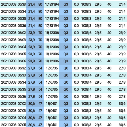
20210708
05:33
21,4
80
17,83194
0,3
0,0
1003,3
29,5
40
21,4
20210708
05:34
21,4
80
17,83194
0,3
0,0
1003,3
29,5
40
21,4
20210708
05:35
21,4
80
17,83194
0,3
0,0
1003,3
29,5
40
21,4
20210708
05:36
21,4
80
17,83194
0,3
0,0
1003,3
29,5
40
21,4
20210708
06:02
23,9
70
18,12306
0,3
0,0
1003,6
29,5
40
23,9
20210708
06:03
23,9
70
18,12306
0,3
0,0
1003,6
29,5
40
23,9
20210708
06:04
23,9
70
18,12306
0,3
0,0
1003,6
29,5
40
23,9
20210708
06:05
23,9
70
18,12306
0,3
0,0
1003,6
29,5
40
23,9
20210708
06:06
23,9
70
18,12306
0,3
0,0
1003,6
29,5
40
23,9
20210708
06:32
27,8
54
17,6736
0,0
0,0
1003,4
29,5
40
27,8
20210708
06:33
27,8
54
17,6736
0,0
0,0
1003,4
29,5
40
27,8
20210708
06:34
27,8
54
17,6736
0,0
0,0
1003,4
29,5
40
27,8
20210708
06:35
27,8
54
17,6736
0,0
0,0
1003,4
29,5
40
27,8
20210708
06:36
27,8
54
17,6736
0,0
0,0
1003,4
29,5
40
27,8
20210708
07:02
30,6
47
18,0401
0,3
0,0
1003,3
29,5
40
30,6
20210708
07:03
30,6
47
18,0401
0,3
0,0
1003,3
29,5
40
30,6
20210708
07:04
30,6
47
18,0401
0,3
0,0
1003,3
29,5
40
30,6
20210708
07:05
30,6
47
18,0401
0,3
0,0
1003,3
29,5
40
30,6