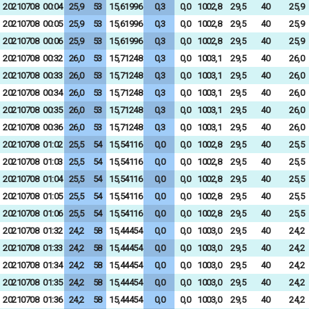
20210708
00:04
25,9
53
15,61996
0,3
0,0
1002,8
29,5
40
25,9
20210708
00:05
25,9
53
15,61996
0,3
0,0
1002,8
29,5
40
25,9
20210708
00:06
25,9
53
15,61996
0,3
0,0
1002,8
29,5
40
25,9
20210708
00:32
26,0
53
15,71248
0,3
0,0
1003,1
29,5
40
26,0
20210708
00:33
26,0
53
15,71248
0,3
0,0
1003,1
29,5
40
26,0
20210708
00:34
26,0
53
15,71248
0,3
0,0
1003,1
29,5
40
26,0
20210708
00:35
26,0
53
15,71248
0,3
0,0
1003,1
29,5
40
26,0
20210708
00:36
26,0
53
15,71248
0,3
0,0
1003,1
29,5
40
26,0
20210708
01:02
25,5
54
15,54116
0,0
0,0
1002,8
29,5
40
25,5
20210708
01:03
25,5
54
15,54116
0,0
0,0
1002,8
29,5
40
25,5
20210708
01:04
25,5
54
15,54116
0,0
0,0
1002,8
29,5
40
25,5
20210708
01:05
25,5
54
15,54116
0,0
0,0
1002,8
29,5
40
25,5
20210708
01:06
25,5
54
15,54116
0,0
0,0
1002,8
29,5
40
25,5
20210708
01:32
24,2
58
15,44454
0,0
0,0
1003,0
29,5
40
24,2
20210708
01:33
24,2
58
15,44454
0,0
0,0
1003,0
29,5
40
24,2
20210708
01:34
24,2
58
15,44454
0,0
0,0
1003,0
29,5
40
24,2
20210708
01:35
24,2
58
15,44454
0,0
0,0
1003,0
29,5
40
24,2
20210708
01:36
24,2
58
15,44454
0,0
0,0
1003,0
29,5
40
24,2