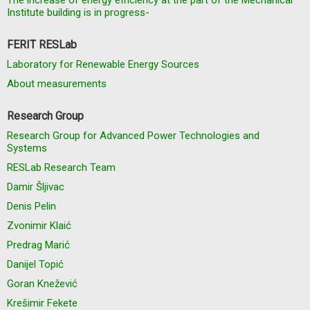
The increase of energy efficiency at the part of the Mechanical
Institute building is in progress-
FERIT RESLab
Laboratory for Renewable Energy Sources
About measurements
Research Group
Research Group for Advanced Power Technologies and
Systems
RESLab Research Team
Damir Šljivac
Denis Pelin
Zvonimir Klaić
Predrag Marić
Danijel Topić
Goran Knežević
Krešimir Fekete