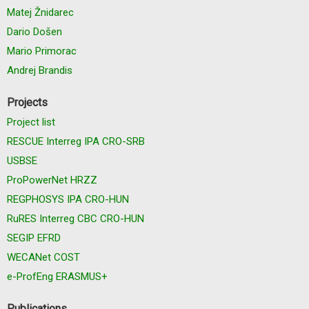
Matej Žnidarec
Dario Došen
Mario Primorac
Andrej Brandis
Projects
Project list
RESCUE Interreg IPA CRO-SRB
USBSE
ProPowerNet HRZZ
REGPHOSYS IPA CRO-HUN
RuRES Interreg CBC CRO-HUN
SEGIP EFRD
WECANet COST
e-ProfEng ERASMUS+
Publications