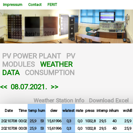
Impressum
Contact
FERIT
Testing different technologies of photovoltaic modules
WOWSlider.com
PV POWER PLANT
PV
MODULES
WEATHER
DATA
CONSUMPTION
<<
08.07.2021.
>>
Weather Station Info
Download Excel
Date
Time
temp
hum
dew
wlatest
rrate
press
intemp
inhum
wchill
20210708
00:02
25,9
53
15,61996
0,3
0,0
1002,8
29,5
40
25,9
20210708
00:03
25,9
53
15,61996
0,3
0,0
1002,8
29,5
40
25,9