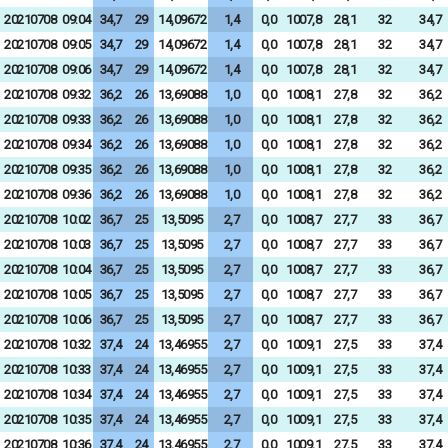
20210708
09:04
34,7
29
14,09672
1,4
0,0
1007,8
28,1
32
34,7
20210708
09:05
34,7
29
14,09672
1,4
0,0
1007,8
28,1
32
34,7
20210708
09:06
34,7
29
14,09672
1,4
0,0
1007,8
28,1
32
34,7
20210708
09:32
36,2
26
13,69088
1,0
0,0
1008,1
27,8
32
36,2
20210708
09:33
36,2
26
13,69088
1,0
0,0
1008,1
27,8
32
36,2
20210708
09:34
36,2
26
13,69088
1,0
0,0
1008,1
27,8
32
36,2
20210708
09:35
36,2
26
13,69088
1,0
0,0
1008,1
27,8
32
36,2
20210708
09:36
36,2
26
13,69088
1,0
0,0
1008,1
27,8
32
36,2
20210708
10:02
36,7
25
13,5095
2,7
0,0
1008,7
27,7
33
36,7
20210708
10:03
36,7
25
13,5095
2,7
0,0
1008,7
27,7
33
36,7
20210708
10:04
36,7
25
13,5095
2,7
0,0
1008,7
27,7
33
36,7
20210708
10:05
36,7
25
13,5095
2,7
0,0
1008,7
27,7
33
36,7
20210708
10:06
36,7
25
13,5095
2,7
0,0
1008,7
27,7
33
36,7
20210708
10:32
37,4
24
13,46955
2,7
0,0
1009,1
27,5
33
37,4
20210708
10:33
37,4
24
13,46955
2,7
0,0
1009,1
27,5
33
37,4
20210708
10:34
37,4
24
13,46955
2,7
0,0
1009,1
27,5
33
37,4
20210708
10:35
37,4
24
13,46955
2,7
0,0
1009,1
27,5
33
37,4
20210708
10:36
37,4
24
13,46955
2,7
0,0
1009,1
27,5
33
37,4