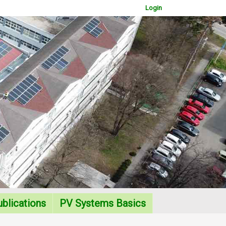
Login
WOWSlider.com
blications
PV Systems Basics