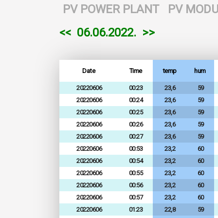
PV POWER PLANT
PV MODU
<<
06.06.2022.
>>
Date
Time
temp
hum
20220606
00:23
23,6
59
20220606
00:24
23,6
59
20220606
00:25
23,6
59
20220606
00:26
23,6
59
20220606
00:27
23,6
59
20220606
00:53
23,2
60
20220606
00:54
23,2
60
20220606
00:55
23,2
60
20220606
00:56
23,2
60
20220606
00:57
23,2
60
20220606
01:23
22,8
59